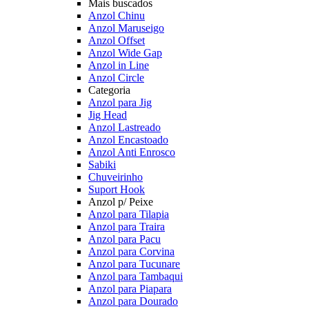
Mais buscados
Anzol Chinu
Anzol Maruseigo
Anzol Offset
Anzol Wide Gap
Anzol in Line
Anzol Circle
Categoria
Anzol para Jig
Jig Head
Anzol Lastreado
Anzol Encastoado
Anzol Anti Enrosco
Sabiki
Chuveirinho
Suport Hook
Anzol p/ Peixe
Anzol para Tilapia
Anzol para Traira
Anzol para Pacu
Anzol para Corvina
Anzol para Tucunare
Anzol para Tambaqui
Anzol para Piapara
Anzol para Dourado