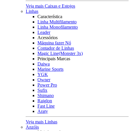
Veja mais Caixas e Estojos
Linhas
Característica
Linha Multifilamento
Linha Monofilamento
Leader
Acessórios
Máquina fazer Nó
Contador de Linhas
Magic Line(Monster 3x)
Principais Marcas
Daiwa
Marine Sports
YGK
Owner
Power Pro
Sufix
Shimano
Raiglon
Fast Line
Araty
Veja mais Linhas
Anzóis