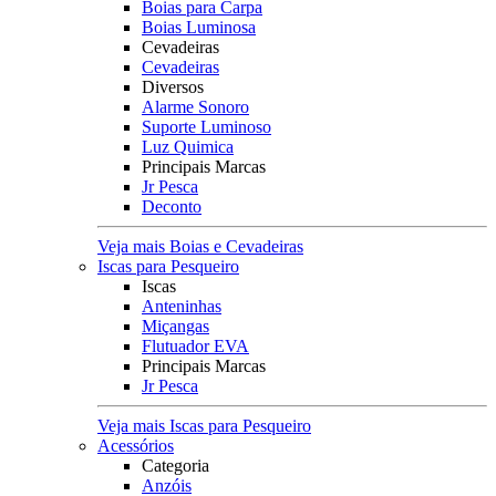
Boias para Carpa
Boias Luminosa
Cevadeiras
Cevadeiras
Diversos
Alarme Sonoro
Suporte Luminoso
Luz Quimica
Principais Marcas
Jr Pesca
Deconto
Veja mais Boias e Cevadeiras
Iscas para Pesqueiro
Iscas
Anteninhas
Miçangas
Flutuador EVA
Principais Marcas
Jr Pesca
Veja mais Iscas para Pesqueiro
Acessórios
Categoria
Anzóis