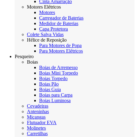
Cinta Amarração
Motores Elétricos
Motores
Carregador de Baterias
Medidor de Baterias
Capa Protetora
Colete Salva Vidas
Hélice de Reposição
Para Motores de Popa
Para Motores Elétricos
Pesqueiro
Boias
Boias de Arremesso
Boias Mini Torpedo
Boias Torpedo
Boias Pão
Boias Guia
Boias para Carpa
Boias Luminosa
Cevadeiras
Anteninhas
Miçangas
Flutuador EVA
Molinetes
Carretilhas