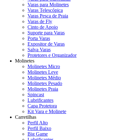
Varas para Molinetes
Varas Telescópica
Varas Pesca de Praia
Varas de Fly
Cinto de Apoio
Suporte para Varas
Porta Varas
Expositor de Varas
Salva Varas
Protetores e Organizador
Molinetes
Molinetes Micro
Molinetes Leve
Molinetes Médio
Molinetes Pesado
Molinetes Praia
Spincast
Lubrificantes
Capa Protetora
Kit Vara e Molinete
Carretilhas
Perfil Alto
Perfil Baixo
Big Game
Lubrificantes