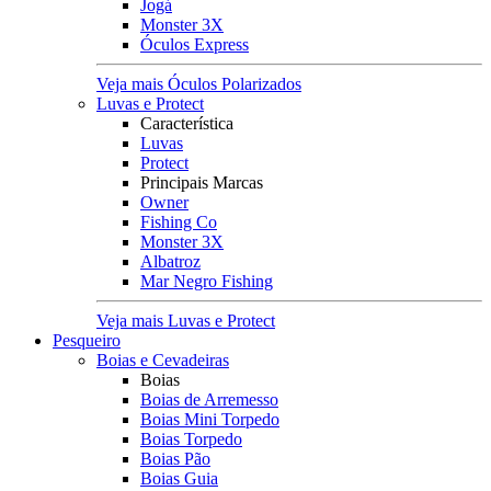
Jogá
Monster 3X
Óculos Express
Veja mais Óculos Polarizados
Luvas e Protect
Característica
Luvas
Protect
Principais Marcas
Owner
Fishing Co
Monster 3X
Albatroz
Mar Negro Fishing
Veja mais Luvas e Protect
Pesqueiro
Boias e Cevadeiras
Boias
Boias de Arremesso
Boias Mini Torpedo
Boias Torpedo
Boias Pão
Boias Guia