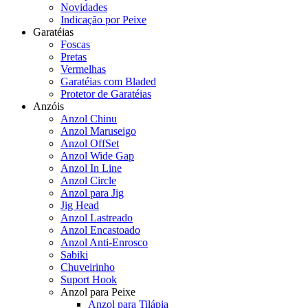
Novidades
Indicação por Peixe
Garatéias
Foscas
Pretas
Vermelhas
Garatéias com Bladed
Protetor de Garatéias
Anzóis
Anzol Chinu
Anzol Maruseigo
Anzol OffSet
Anzol Wide Gap
Anzol In Line
Anzol Circle
Anzol para Jig
Jig Head
Anzol Lastreado
Anzol Encastoado
Anzol Anti-Enrosco
Sabiki
Chuveirinho
Suport Hook
Anzol para Peixe
Anzol para Tilápia