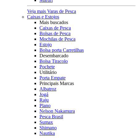
Maruri
Veja mais Varas de Pesca
Caixas e Estojos
Mais buscados
Caixas de Pesca
Bolsas de Pesca
Mochilas de Pesca
Estojo
Bolsa porta Carretilhas
Desembarcado
Bolsa Tiracolo
Pochete
Utilitário
Porta Empate
Principais Marcas
Albatroz
Jogá
Raju
Plano
Nelson Nakamura
Pesca Brasil
Sumax
Shimano
Nautika