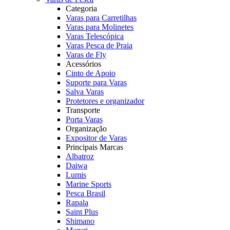
Categoria
Varas para Carretilhas
Varas para Molinetes
Varas Telescópica
Varas Pesca de Praia
Varas de Fly
Acessórios
Cinto de Apoio
Suporte para Varas
Salva Varas
Protetores e organizador
Transporte
Porta Varas
Organização
Expositor de Varas
Principais Marcas
Albatroz
Daiwa
Lumis
Marine Sports
Pesca Brasil
Rapala
Saint Plus
Shimano