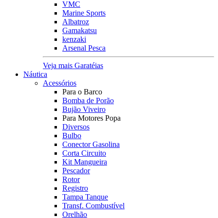
VMC
Marine Sports
Albatroz
Gamakatsu
kenzaki
Arsenal Pesca
Veja mais Garatéias
Náutica
Acessórios
Para o Barco
Bomba de Porão
Bujão Viveiro
Para Motores Popa
Diversos
Bulbo
Conector Gasolina
Corta Circuito
Kit Mangueira
Pescador
Rotor
Registro
Tampa Tanque
Transf. Combustível
Orelhão