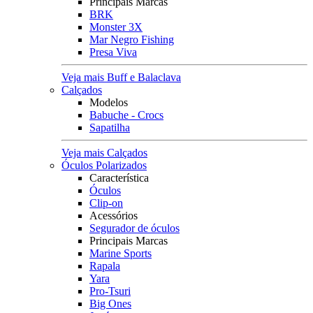
Principais Marcas
BRK
Monster 3X
Mar Negro Fishing
Presa Viva
Veja mais Buff e Balaclava
Calçados
Modelos
Babuche - Crocs
Sapatilha
Veja mais Calçados
Óculos Polarizados
Característica
Óculos
Clip-on
Acessórios
Segurador de óculos
Principais Marcas
Marine Sports
Rapala
Yara
Pro-Tsuri
Big Ones