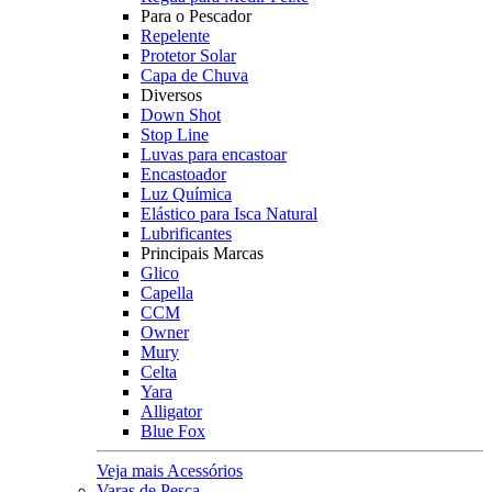
Para o Pescador
Repelente
Protetor Solar
Capa de Chuva
Diversos
Down Shot
Stop Line
Luvas para encastoar
Encastoador
Luz Química
Elástico para Isca Natural
Lubrificantes
Principais Marcas
Glico
Capella
CCM
Owner
Mury
Celta
Yara
Alligator
Blue Fox
Veja mais Acessórios
Varas de Pesca