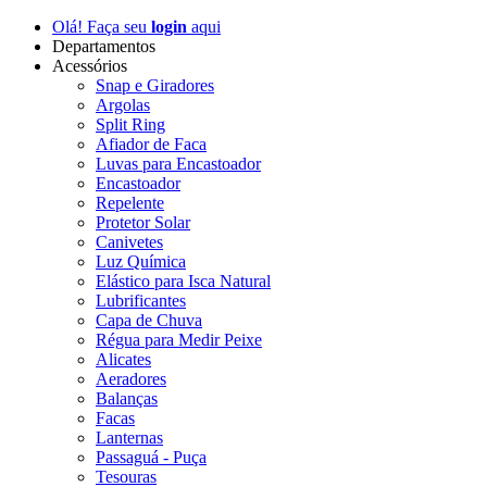
Olá! Faça seu
login
aqui
Departamentos
Acessórios
Snap e Giradores
Argolas
Split Ring
Afiador de Faca
Luvas para Encastoador
Encastoador
Repelente
Protetor Solar
Canivetes
Luz Química
Elástico para Isca Natural
Lubrificantes
Capa de Chuva
Régua para Medir Peixe
Alicates
Aeradores
Balanças
Facas
Lanternas
Passaguá - Puça
Tesouras