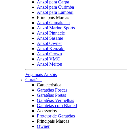
Anzol para Carpa
Anzol para Curimba
Anzol para Lambari
Principais Marcas
Anzol Gamakatsu
Anzol Marine Sports
Anzol Pinnacle
Anzol Sasame
Anzol Owner
Anzol Kenzaki
Anzol Crown
Anzol VMC
Anzol Meitou
Veja mais Anzóis
Garatéias
Característica
Garatéias Foscas
Garatéias Pretas
Garatéias Vermelhas
Garatéias com Bladed
Acessórios
Protetor de Garatéias
Principais Marcas
Owner