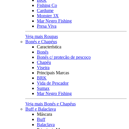
BRK
Fishing Co
Cardume
Monster 3X
Mar Negro Fishing
Presa Viva
Veja mais Roupas
Bonés e Chapéus
Característica
Bonés
Bonés c/ proteção de pescoço
Chapéu
Viseira
Principais Marcas
BRK
Vida de Pescador
Sumax
Mar Negro Fishing
Veja mais Bonés e Chapéus
Buff e Balaclava
Máscara
Buff
Balaclava