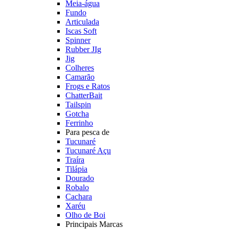
Meia-água
Fundo
Articulada
Iscas Soft
Spinner
Rubber JIg
Jig
Colheres
Camarão
Frogs e Ratos
ChatterBait
Tailspin
Gotcha
Ferrinho
Para pesca de
Tucunaré
Tucunaré Açu
Traíra
Tilápia
Dourado
Robalo
Cachara
Xaréu
Olho de Boi
Principais Marcas