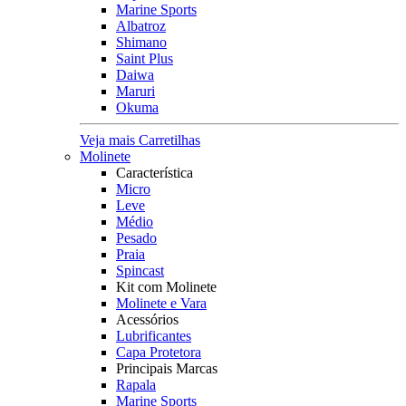
Marine Sports
Albatroz
Shimano
Saint Plus
Daiwa
Maruri
Okuma
Veja mais Carretilhas
Molinete
Característica
Micro
Leve
Médio
Pesado
Praia
Spincast
Kit com Molinete
Molinete e Vara
Acessórios
Lubrificantes
Capa Protetora
Principais Marcas
Rapala
Marine Sports