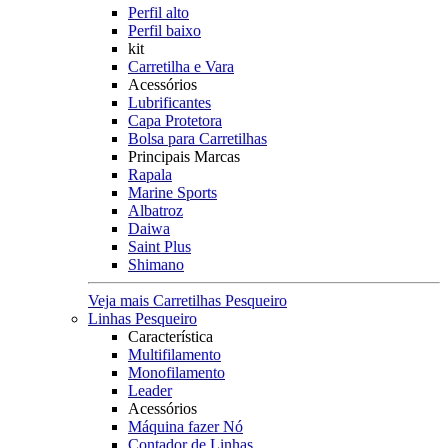
Perfil alto
Perfil baixo
kit
Carretilha e Vara
Acessórios
Lubrificantes
Capa Protetora
Bolsa para Carretilhas
Principais Marcas
Rapala
Marine Sports
Albatroz
Daiwa
Saint Plus
Shimano
Veja mais Carretilhas Pesqueiro
Linhas Pesqueiro
Característica
Multifilamento
Monofilamento
Leader
Acessórios
Máquina fazer Nó
Contador de Linhas