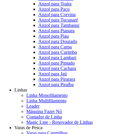
Anzol para Traíra
Anzol para Pacu
Anzol para Corvina
Anzol para Tucunaré
Anzol para Tambaqui
Anzol para Piapara
Anzol para Piau
Anzol para Dourado
Anzol para Carpa
Anzol para Curimba
Anzol para Lambari
Anzol para Pintado
Anzol para Cachara
Anzol para Jaú
Anzol para Pirarara
Anzol para Piraíba
Linhas
Linha Monofilamento
Linha Multifilamento
Leader
Máquina Fazer Nó
Contador de Linha
Magic Line - Renovador de Linhas
Varas de Pesca
Varas para Carretilhas