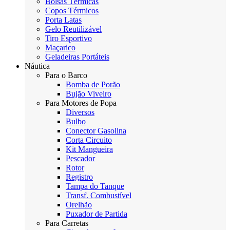
Bolsas Térmicas
Copos Térmicos
Porta Latas
Gelo Reutilizável
Tiro Esportivo
Maçarico
Geladeiras Portáteis
Náutica
Para o Barco
Bomba de Porão
Bujão Viveiro
Para Motores de Popa
Diversos
Bulbo
Conector Gasolina
Corta Circuito
Kit Mangueira
Pescador
Rotor
Registro
Tampa do Tanque
Transf. Combustível
Orelhão
Puxador de Partida
Para Carretas