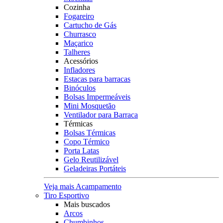
Cozinha
Fogareiro
Cartucho de Gás
Churrasco
Maçarico
Talheres
Acessórios
Infladores
Estacas para barracas
Binóculos
Bolsas Impermeáveis
Mini Mosquetão
Ventilador para Barraca
Térmicas
Bolsas Térmicas
Copo Térmico
Porta Latas
Gelo Reutilizável
Geladeiras Portáteis
Veja mais Acampamento
Tiro Esportivo
Mais buscados
Arcos
Chumbinhos