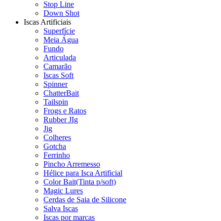
Stop Line
Down Shot
Iscas Artificiais
Superfície
Meia Água
Fundo
Articulada
Camarão
Iscas Soft
Spinner
ChatterBait
Tailspin
Frogs e Ratos
Rubber JIg
Jig
Colheres
Gotcha
Ferrinho
Pincho Arremesso
Hélice para Isca Artificial
Color Bait(Tinta p/soft)
Magic Lures
Cerdas de Saia de Silicone
Salva Iscas
Iscas por marcas