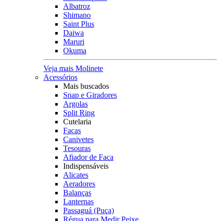
Albatroz
Shimano
Saint Plus
Daiwa
Maruri
Okuma
Veja mais Molinete
Acessórios
Mais buscados
Snap e Giradores
Argolas
Split Ring
Cutelaria
Facas
Canivetes
Tesouras
Afiador de Faca
Indispensáveis
Alicates
Aeradores
Balanças
Lanternas
Passaguá (Puça)
Régua para Medir Peixe