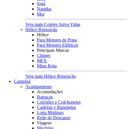
Jogá
Nautika
Mor
Veja mais Coletes Salva Vidas
Hélice Reposição
Hélice
Para Motores de Popa
Para Motores Elétricos
Principais Marcas
Clipper
MFX
Minn Kota
Veja mais Hélice Reposição
Camping
Acampamento
Acomodações
Barracas
Colchões e Colchonetes
Cadeiras e Banquetas
Lona Multiuso
Rede de Descanso
Viagens
Mochilas