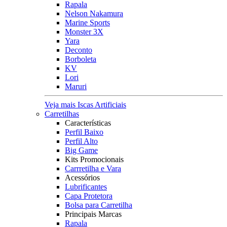
Rapala
Nelson Nakamura
Marine Sports
Monster 3X
Yara
Deconto
Borboleta
KV
Lori
Maruri
Veja mais Iscas Artificiais
Carretilhas
Características
Perfil Baixo
Perfil Alto
Big Game
Kits Promocionais
Carrretilha e Vara
Acessórios
Lubrificantes
Capa Protetora
Bolsa para Carretilha
Principais Marcas
Rapala