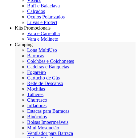
Viseira
Buff e Balaclava
Calçados
Óculos Polarizados
Luvas e Protect
Kits Promocionais
Vara e Carretilha
Vara e Molinete
Camping
Lona MultiUso
Barracas
Colchões e Colchonetes
Cadeiras e Banquetas
Fogareiro
Cartucho de Gás
Rede de Descanso
Mochilas
Talheres
Churrasco
Infladores
Estacas para Barracas
Binóculos
Bolsas Impermeáveis
Mini Mosquetão
Ventilador para Barraca