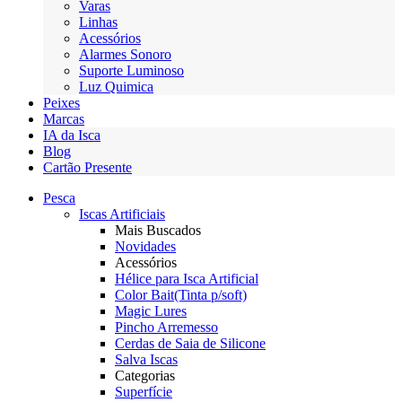
Varas
Linhas
Acessórios
Alarmes Sonoro
Suporte Luminoso
Luz Quimica
Peixes
Marcas
IA da Isca
Blog
Cartão Presente
Pesca
Iscas Artificiais
Mais Buscados
Novidades
Acessórios
Hélice para Isca Artificial
Color Bait(Tinta p/soft)
Magic Lures
Pincho Arremesso
Cerdas de Saia de Silicone
Salva Iscas
Categorias
Superfície