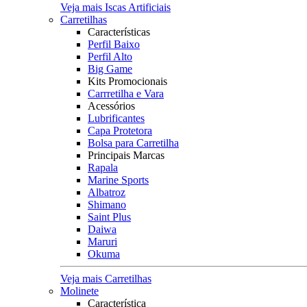
Veja mais Iscas Artificiais
Carretilhas
Características
Perfil Baixo
Perfil Alto
Big Game
Kits Promocionais
Carrretilha e Vara
Acessórios
Lubrificantes
Capa Protetora
Bolsa para Carretilha
Principais Marcas
Rapala
Marine Sports
Albatroz
Shimano
Saint Plus
Daiwa
Maruri
Okuma
Veja mais Carretilhas
Molinete
Característica