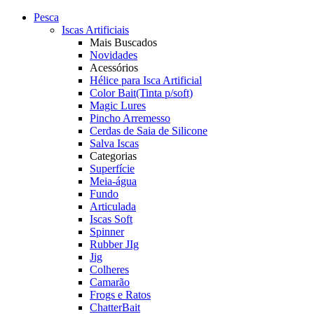
Pesca
Iscas Artificiais
Mais Buscados
Novidades
Acessórios
Hélice para Isca Artificial
Color Bait(Tinta p/soft)
Magic Lures
Pincho Arremesso
Cerdas de Saia de Silicone
Salva Iscas
Categorias
Superfície
Meia-água
Fundo
Articulada
Iscas Soft
Spinner
Rubber JIg
Jig
Colheres
Camarão
Frogs e Ratos
ChatterBait