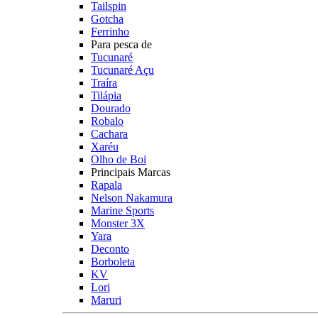
Tailspin
Gotcha
Ferrinho
Para pesca de
Tucunaré
Tucunaré Açu
Traíra
Tilápia
Dourado
Robalo
Cachara
Xaréu
Olho de Boi
Principais Marcas
Rapala
Nelson Nakamura
Marine Sports
Monster 3X
Yara
Deconto
Borboleta
KV
Lori
Maruri