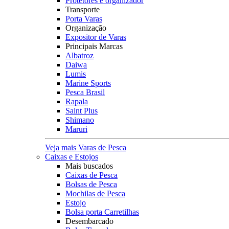
Protetores e organizador
Transporte
Porta Varas
Organização
Expositor de Varas
Principais Marcas
Albatroz
Daiwa
Lumis
Marine Sports
Pesca Brasil
Rapala
Saint Plus
Shimano
Maruri
Veja mais Varas de Pesca
Caixas e Estojos
Mais buscados
Caixas de Pesca
Bolsas de Pesca
Mochilas de Pesca
Estojo
Bolsa porta Carretilhas
Desembarcado