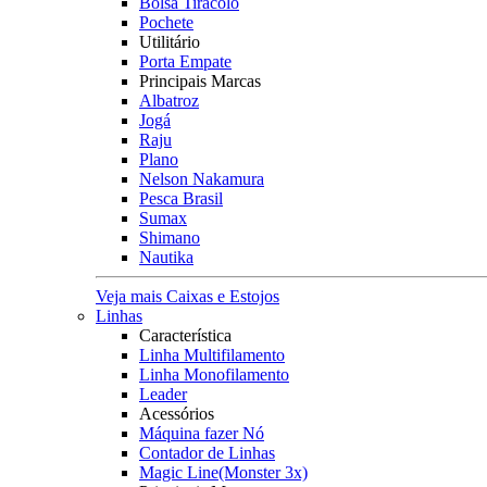
Bolsa Tiracolo
Pochete
Utilitário
Porta Empate
Principais Marcas
Albatroz
Jogá
Raju
Plano
Nelson Nakamura
Pesca Brasil
Sumax
Shimano
Nautika
Veja mais Caixas e Estojos
Linhas
Característica
Linha Multifilamento
Linha Monofilamento
Leader
Acessórios
Máquina fazer Nó
Contador de Linhas
Magic Line(Monster 3x)