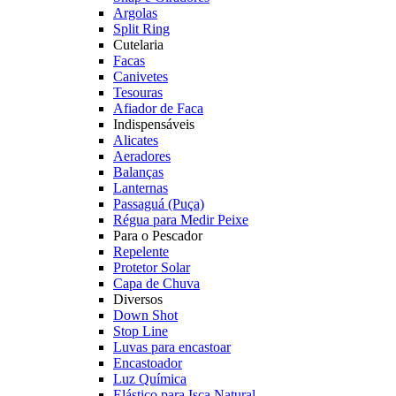
Argolas
Split Ring
Cutelaria
Facas
Canivetes
Tesouras
Afiador de Faca
Indispensáveis
Alicates
Aeradores
Balanças
Lanternas
Passaguá (Puça)
Régua para Medir Peixe
Para o Pescador
Repelente
Protetor Solar
Capa de Chuva
Diversos
Down Shot
Stop Line
Luvas para encastoar
Encastoador
Luz Química
Elástico para Isca Natural