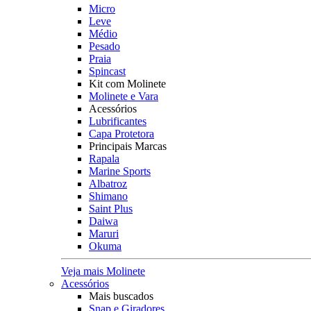
Micro
Leve
Médio
Pesado
Praia
Spincast
Kit com Molinete
Molinete e Vara
Acessórios
Lubrificantes
Capa Protetora
Principais Marcas
Rapala
Marine Sports
Albatroz
Shimano
Saint Plus
Daiwa
Maruri
Okuma
Veja mais Molinete
Acessórios
Mais buscados
Snap e Giradores