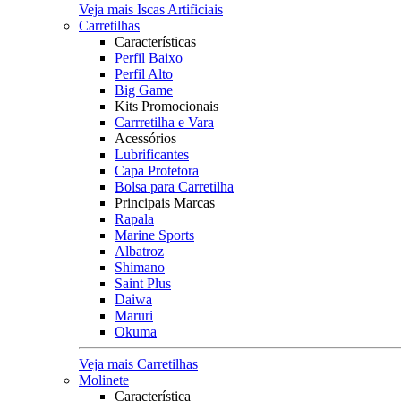
Veja mais Iscas Artificiais
Carretilhas
Características
Perfil Baixo
Perfil Alto
Big Game
Kits Promocionais
Carrretilha e Vara
Acessórios
Lubrificantes
Capa Protetora
Bolsa para Carretilha
Principais Marcas
Rapala
Marine Sports
Albatroz
Shimano
Saint Plus
Daiwa
Maruri
Okuma
Veja mais Carretilhas
Molinete
Característica