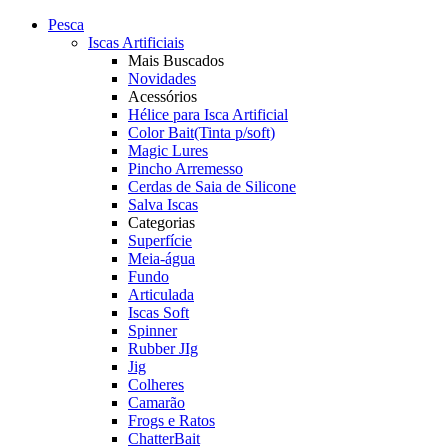
Pesca
Iscas Artificiais
Mais Buscados
Novidades
Acessórios
Hélice para Isca Artificial
Color Bait(Tinta p/soft)
Magic Lures
Pincho Arremesso
Cerdas de Saia de Silicone
Salva Iscas
Categorias
Superfície
Meia-água
Fundo
Articulada
Iscas Soft
Spinner
Rubber JIg
Jig
Colheres
Camarão
Frogs e Ratos
ChatterBait