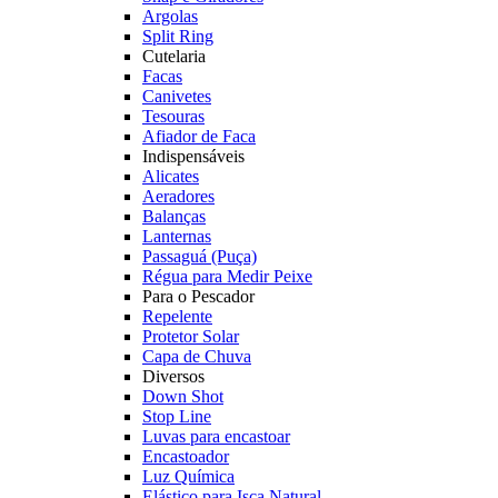
Argolas
Split Ring
Cutelaria
Facas
Canivetes
Tesouras
Afiador de Faca
Indispensáveis
Alicates
Aeradores
Balanças
Lanternas
Passaguá (Puça)
Régua para Medir Peixe
Para o Pescador
Repelente
Protetor Solar
Capa de Chuva
Diversos
Down Shot
Stop Line
Luvas para encastoar
Encastoador
Luz Química
Elástico para Isca Natural