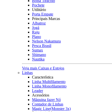
Bolsa Tiracolo
Pochete
Utilitário
Porta Empate
Principais Marcas
Albatroz
Jogá
Raju
Plano
Nelson Nakamura
Pesca Brasil
Sumax
Shimano
Nautika
Veja mais Caixas e Estojos
Linhas
Característica
Linha Multifilamento
Linha Monofilamento
Leader
Acessórios
Máquina fazer Nó
Contador de Linhas
Magic Line(Monster 3x)