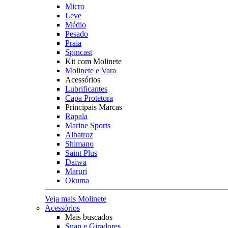
Micro
Leve
Médio
Pesado
Praia
Spincast
Kit com Molinete
Molinete e Vara
Acessórios
Lubrificantes
Capa Protetora
Principais Marcas
Rapala
Marine Sports
Albatroz
Shimano
Saint Plus
Daiwa
Maruri
Okuma
Veja mais Molinete
Acessórios
Mais buscados
Snap e Giradores