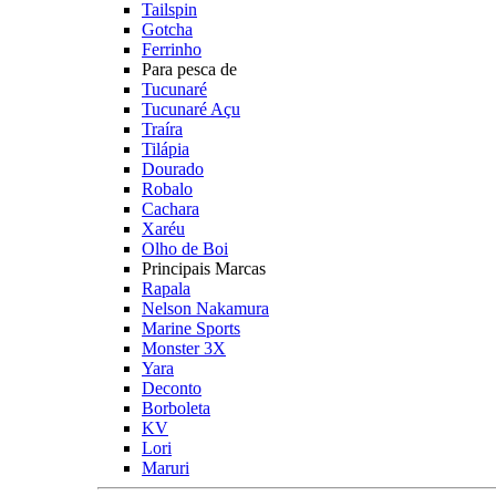
Tailspin
Gotcha
Ferrinho
Para pesca de
Tucunaré
Tucunaré Açu
Traíra
Tilápia
Dourado
Robalo
Cachara
Xaréu
Olho de Boi
Principais Marcas
Rapala
Nelson Nakamura
Marine Sports
Monster 3X
Yara
Deconto
Borboleta
KV
Lori
Maruri