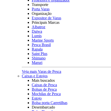
Protetores e organizador
Transporte
Porta Varas
Organização
Expositor de Varas
Principais Marcas
Albatroz
Daiwa
Lumis
Marine Sports
Pesca Brasil
Rapala
Saint Plus
Shimano
Maruri
Veja mais Varas de Pesca
Caixas e Estojos
Mais buscados
Caixas de Pesca
Bolsas de Pesca
Mochilas de Pesca
Estojo
Bolsa porta Carretilhas
Desembarcado