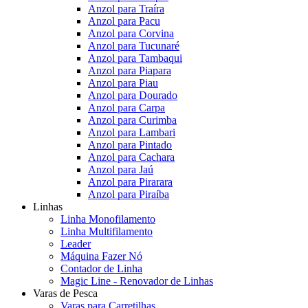
Anzol para Traíra
Anzol para Pacu
Anzol para Corvina
Anzol para Tucunaré
Anzol para Tambaqui
Anzol para Piapara
Anzol para Piau
Anzol para Dourado
Anzol para Carpa
Anzol para Curimba
Anzol para Lambari
Anzol para Pintado
Anzol para Cachara
Anzol para Jaú
Anzol para Pirarara
Anzol para Piraíba
Linhas
Linha Monofilamento
Linha Multifilamento
Leader
Máquina Fazer Nó
Contador de Linha
Magic Line - Renovador de Linhas
Varas de Pesca
Varas para Carretilhas