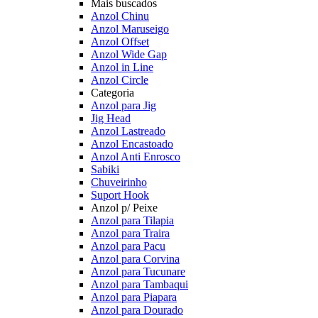
Mais buscados
Anzol Chinu
Anzol Maruseigo
Anzol Offset
Anzol Wide Gap
Anzol in Line
Anzol Circle
Categoria
Anzol para Jig
Jig Head
Anzol Lastreado
Anzol Encastoado
Anzol Anti Enrosco
Sabiki
Chuveirinho
Suport Hook
Anzol p/ Peixe
Anzol para Tilapia
Anzol para Traira
Anzol para Pacu
Anzol para Corvina
Anzol para Tucunare
Anzol para Tambaqui
Anzol para Piapara
Anzol para Dourado