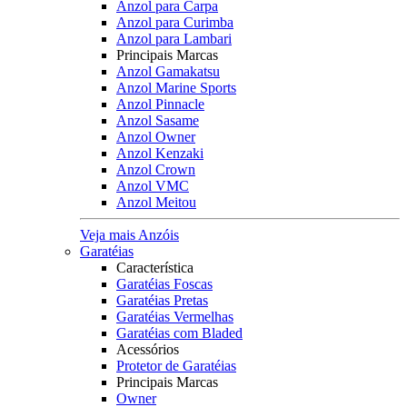
Anzol para Carpa
Anzol para Curimba
Anzol para Lambari
Principais Marcas
Anzol Gamakatsu
Anzol Marine Sports
Anzol Pinnacle
Anzol Sasame
Anzol Owner
Anzol Kenzaki
Anzol Crown
Anzol VMC
Anzol Meitou
Veja mais Anzóis
Garatéias
Característica
Garatéias Foscas
Garatéias Pretas
Garatéias Vermelhas
Garatéias com Bladed
Acessórios
Protetor de Garatéias
Principais Marcas
Owner