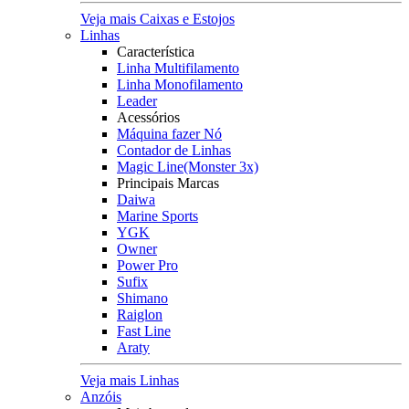
Veja mais Caixas e Estojos
Linhas
Característica
Linha Multifilamento
Linha Monofilamento
Leader
Acessórios
Máquina fazer Nó
Contador de Linhas
Magic Line(Monster 3x)
Principais Marcas
Daiwa
Marine Sports
YGK
Owner
Power Pro
Sufix
Shimano
Raiglon
Fast Line
Araty
Veja mais Linhas
Anzóis