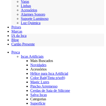
Varas
Linhas
Acessórios
Alarmes Sonoro
Suporte Luminoso
Luz Quimica
Peixes
Marcas
IA da Isca
Blog
Cartão Presente
Pesca
Iscas Artificiais
Mais Buscados
Novidades
Acessórios
Hélice para Isca Artificial
Color Bait(Tinta p/soft)
Magic Lures
Pincho Arremesso
Cerdas de Saia de Silicone
Salva Iscas
Categorias
Superfície