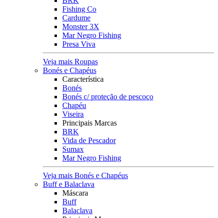
BRK
Fishing Co
Cardume
Monster 3X
Mar Negro Fishing
Presa Viva
Veja mais Roupas
Bonés e Chapéus
Característica
Bonés
Bonés c/ proteção de pescoço
Chapéu
Viseira
Principais Marcas
BRK
Vida de Pescador
Sumax
Mar Negro Fishing
Veja mais Bonés e Chapéus
Buff e Balaclava
Máscara
Buff
Balaclava