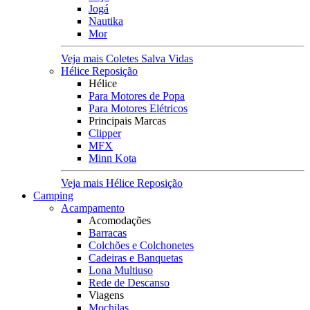
Jogá
Nautika
Mor
Veja mais Coletes Salva Vidas
Hélice Reposição
Hélice
Para Motores de Popa
Para Motores Elétricos
Principais Marcas
Clipper
MFX
Minn Kota
Veja mais Hélice Reposição
Camping
Acampamento
Acomodações
Barracas
Colchões e Colchonetes
Cadeiras e Banquetas
Lona Multiuso
Rede de Descanso
Viagens
Mochilas