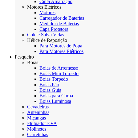
Cinta Amarração
Motores Elétricos
Motores
Carregador de Baterias
Medidor de Baterias
Capa Protetora
Colete Salva Vidas
Hélice de Reposição
Para Motores de Popa
Para Motores Elétricos
Pesqueiro
Boias
Boias de Arremesso
Boias Mini Torpedo
Boias Torpedo
Boias Pão
Boias Guia
Boias para Carpa
Boias Luminosa
Cevadeiras
Anteninhas
Miçangas
Flutuador EVA
Molinetes
Carretilhas