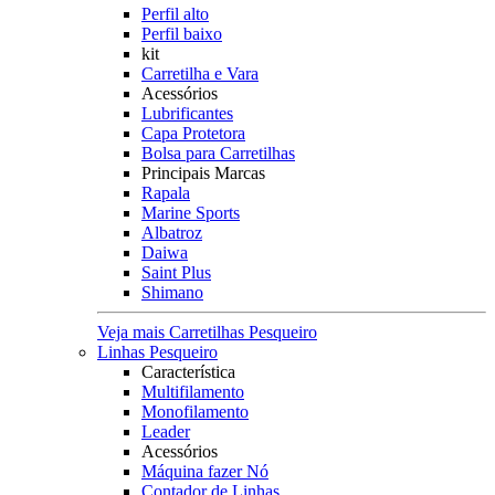
Perfil alto
Perfil baixo
kit
Carretilha e Vara
Acessórios
Lubrificantes
Capa Protetora
Bolsa para Carretilhas
Principais Marcas
Rapala
Marine Sports
Albatroz
Daiwa
Saint Plus
Shimano
Veja mais Carretilhas Pesqueiro
Linhas Pesqueiro
Característica
Multifilamento
Monofilamento
Leader
Acessórios
Máquina fazer Nó
Contador de Linhas