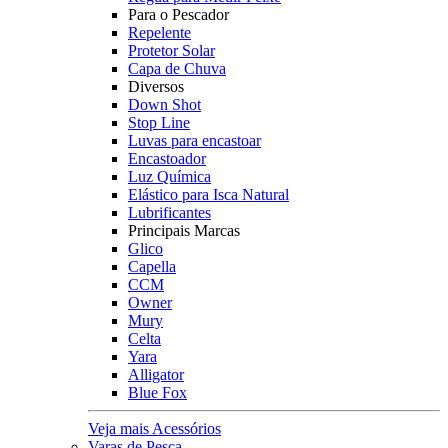
Para o Pescador
Repelente
Protetor Solar
Capa de Chuva
Diversos
Down Shot
Stop Line
Luvas para encastoar
Encastoador
Luz Química
Elástico para Isca Natural
Lubrificantes
Principais Marcas
Glico
Capella
CCM
Owner
Mury
Celta
Yara
Alligator
Blue Fox
Veja mais Acessórios
Varas de Pesca