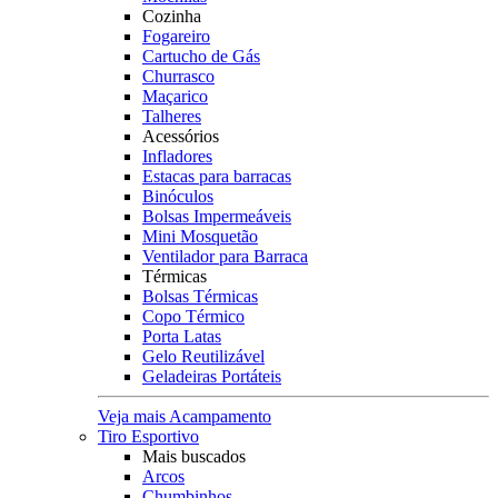
Cozinha
Fogareiro
Cartucho de Gás
Churrasco
Maçarico
Talheres
Acessórios
Infladores
Estacas para barracas
Binóculos
Bolsas Impermeáveis
Mini Mosquetão
Ventilador para Barraca
Térmicas
Bolsas Térmicas
Copo Térmico
Porta Latas
Gelo Reutilizável
Geladeiras Portáteis
Veja mais Acampamento
Tiro Esportivo
Mais buscados
Arcos
Chumbinhos