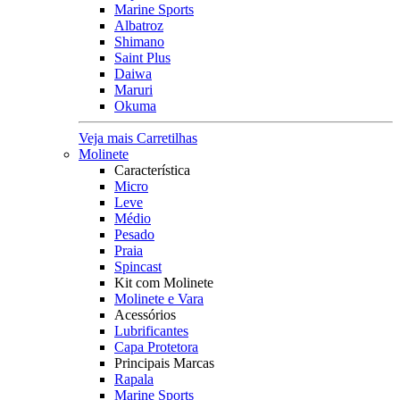
Marine Sports
Albatroz
Shimano
Saint Plus
Daiwa
Maruri
Okuma
Veja mais Carretilhas
Molinete
Característica
Micro
Leve
Médio
Pesado
Praia
Spincast
Kit com Molinete
Molinete e Vara
Acessórios
Lubrificantes
Capa Protetora
Principais Marcas
Rapala
Marine Sports