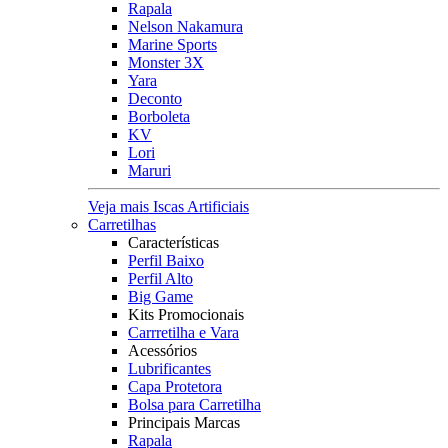
Rapala
Nelson Nakamura
Marine Sports
Monster 3X
Yara
Deconto
Borboleta
KV
Lori
Maruri
Veja mais Iscas Artificiais
Carretilhas
Características
Perfil Baixo
Perfil Alto
Big Game
Kits Promocionais
Carrretilha e Vara
Acessórios
Lubrificantes
Capa Protetora
Bolsa para Carretilha
Principais Marcas
Rapala