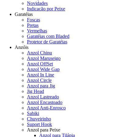
Novidades
Indicação por Peixe
Garatéias
Foscas
Pretas
Vermelhas
Garatéias com Bladed
Protetor de Garatéias
Anzóis
Anzol Chinu
Anzol Maruseigo
Anzol OffSet
Anzol Wide Gap
Anzol In Line
Anzol Circle
Anzol para Jig
Jig Head
Anzol Lastreado
Anzol Encastoado
Anzol Anti-Enrosco
Sabiki
Chuveirinho
Suport Hook
Anzol para Peixe
Anzol para Tilápia