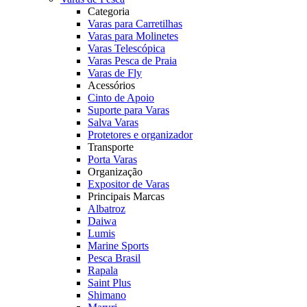
Categoria
Varas para Carretilhas
Varas para Molinetes
Varas Telescópica
Varas Pesca de Praia
Varas de Fly
Acessórios
Cinto de Apoio
Suporte para Varas
Salva Varas
Protetores e organizador
Transporte
Porta Varas
Organização
Expositor de Varas
Principais Marcas
Albatroz
Daiwa
Lumis
Marine Sports
Pesca Brasil
Rapala
Saint Plus
Shimano