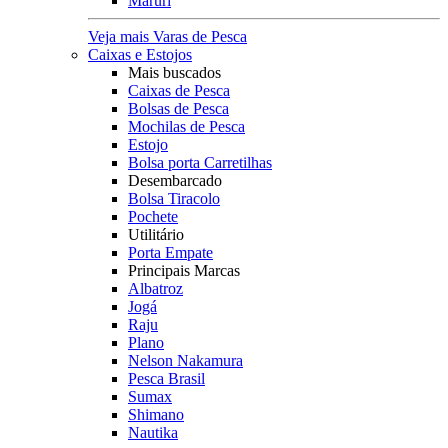
Maruri
Veja mais Varas de Pesca
Caixas e Estojos
Mais buscados
Caixas de Pesca
Bolsas de Pesca
Mochilas de Pesca
Estojo
Bolsa porta Carretilhas
Desembarcado
Bolsa Tiracolo
Pochete
Utilitário
Porta Empate
Principais Marcas
Albatroz
Jogá
Raju
Plano
Nelson Nakamura
Pesca Brasil
Sumax
Shimano
Nautika