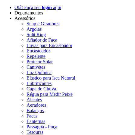
Olá! Faça seu
login
aqui
Departamentos
Acessórios
Snap e Giradores
Argolas
Split Ring
Afiador de Faca
Luvas para Encastoador
Encastoador
Repelente
Protetor Solar
Canivetes
Luz Química
Elástico para Isca Natural
Lubrificantes
Capa de Chuva
Régua para Medir Peixe
Alicates
Aeradores
Balanças
Facas
Lanternas
Passaguá - Puça
Tesouras