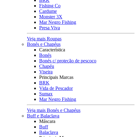
BRK
Fishing Co
Cardume
Monster 3X
Mar Negro Fishing
Presa Viva
Veja mais Roupas
Bonés e Chapéus
Característica
Bonés
Bonés c/ proteção de pescoço
Chapéu
Viseira
Principais Marcas
BRK
Vida de Pescador
Sumax
Mar Negro Fishing
Veja mais Bonés e Chapéus
Buff e Balaclava
Máscara
Buff
Balaclava