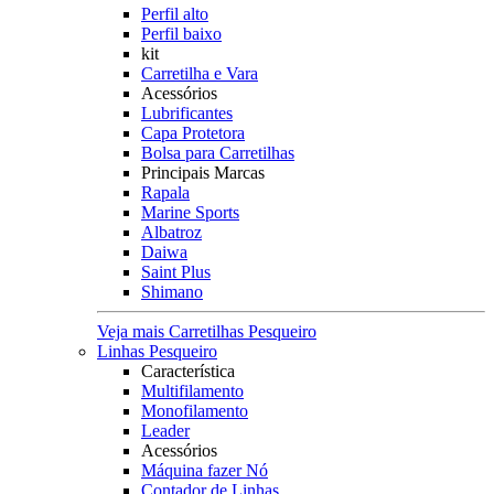
Perfil alto
Perfil baixo
kit
Carretilha e Vara
Acessórios
Lubrificantes
Capa Protetora
Bolsa para Carretilhas
Principais Marcas
Rapala
Marine Sports
Albatroz
Daiwa
Saint Plus
Shimano
Veja mais Carretilhas Pesqueiro
Linhas Pesqueiro
Característica
Multifilamento
Monofilamento
Leader
Acessórios
Máquina fazer Nó
Contador de Linhas