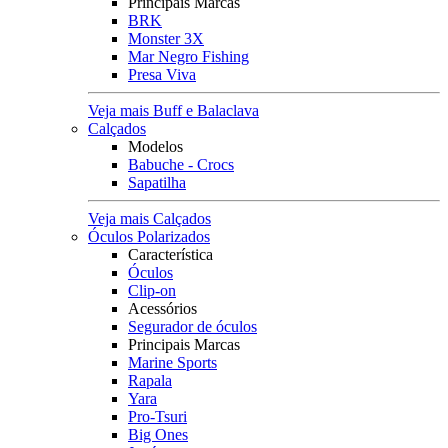
Principais Marcas
BRK
Monster 3X
Mar Negro Fishing
Presa Viva
Veja mais Buff e Balaclava
Calçados
Modelos
Babuche - Crocs
Sapatilha
Veja mais Calçados
Óculos Polarizados
Característica
Óculos
Clip-on
Acessórios
Segurador de óculos
Principais Marcas
Marine Sports
Rapala
Yara
Pro-Tsuri
Big Ones