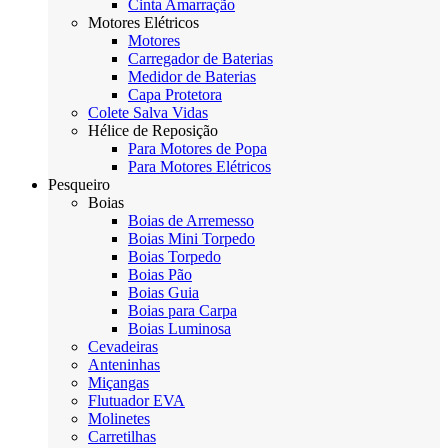
Cinta Amarração
Motores Elétricos
Motores
Carregador de Baterias
Medidor de Baterias
Capa Protetora
Colete Salva Vidas
Hélice de Reposição
Para Motores de Popa
Para Motores Elétricos
Pesqueiro
Boias
Boias de Arremesso
Boias Mini Torpedo
Boias Torpedo
Boias Pão
Boias Guia
Boias para Carpa
Boias Luminosa
Cevadeiras
Anteninhas
Miçangas
Flutuador EVA
Molinetes
Carretilhas