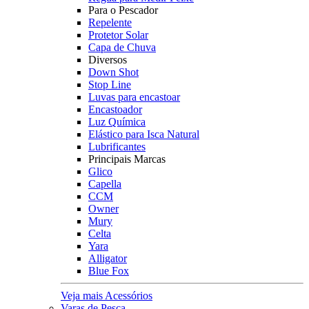
Para o Pescador
Repelente
Protetor Solar
Capa de Chuva
Diversos
Down Shot
Stop Line
Luvas para encastoar
Encastoador
Luz Química
Elástico para Isca Natural
Lubrificantes
Principais Marcas
Glico
Capella
CCM
Owner
Mury
Celta
Yara
Alligator
Blue Fox
Veja mais Acessórios
Varas de Pesca