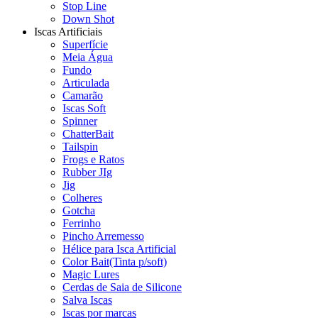
Stop Line
Down Shot
Iscas Artificiais
Superfície
Meia Água
Fundo
Articulada
Camarão
Iscas Soft
Spinner
ChatterBait
Tailspin
Frogs e Ratos
Rubber JIg
Jig
Colheres
Gotcha
Ferrinho
Pincho Arremesso
Hélice para Isca Artificial
Color Bait(Tinta p/soft)
Magic Lures
Cerdas de Saia de Silicone
Salva Iscas
Iscas por marcas