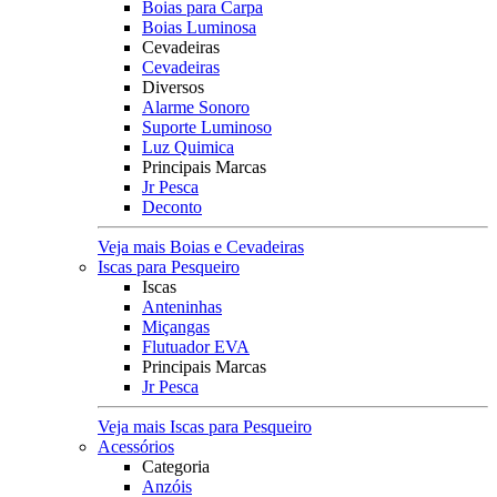
Boias para Carpa
Boias Luminosa
Cevadeiras
Cevadeiras
Diversos
Alarme Sonoro
Suporte Luminoso
Luz Quimica
Principais Marcas
Jr Pesca
Deconto
Veja mais Boias e Cevadeiras
Iscas para Pesqueiro
Iscas
Anteninhas
Miçangas
Flutuador EVA
Principais Marcas
Jr Pesca
Veja mais Iscas para Pesqueiro
Acessórios
Categoria
Anzóis