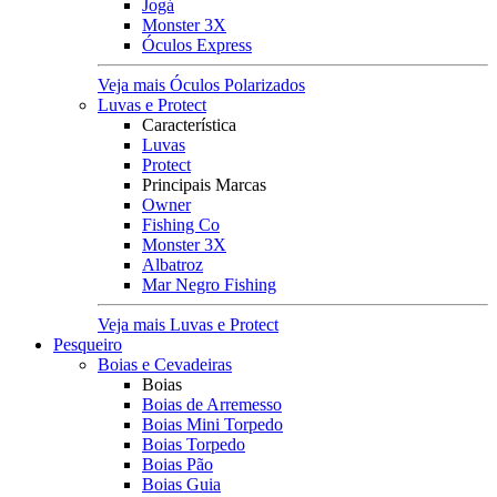
Jogá
Monster 3X
Óculos Express
Veja mais Óculos Polarizados
Luvas e Protect
Característica
Luvas
Protect
Principais Marcas
Owner
Fishing Co
Monster 3X
Albatroz
Mar Negro Fishing
Veja mais Luvas e Protect
Pesqueiro
Boias e Cevadeiras
Boias
Boias de Arremesso
Boias Mini Torpedo
Boias Torpedo
Boias Pão
Boias Guia