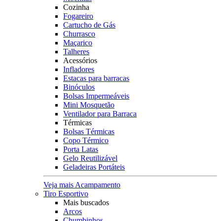
Cozinha
Fogareiro
Cartucho de Gás
Churrasco
Maçarico
Talheres
Acessórios
Infladores
Estacas para barracas
Binóculos
Bolsas Impermeáveis
Mini Mosquetão
Ventilador para Barraca
Térmicas
Bolsas Térmicas
Copo Térmico
Porta Latas
Gelo Reutilizável
Geladeiras Portáteis
Veja mais Acampamento
Tiro Esportivo
Mais buscados
Arcos
Chumbinhos