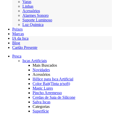
Varas
Linhas
Acessórios
Alarmes Sonoro
Suporte Luminoso
Luz Quimica
Peixes
Marcas
IA da Isca
Blog
Cartão Presente
Pesca
Iscas Artificiais
Mais Buscados
Novidades
Acessórios
Hélice para Isca Artificial
Color Bait(Tinta p/soft)
Magic Lures
Pincho Arremesso
Cerdas de Saia de Silicone
Salva Iscas
Categorias
Superfície