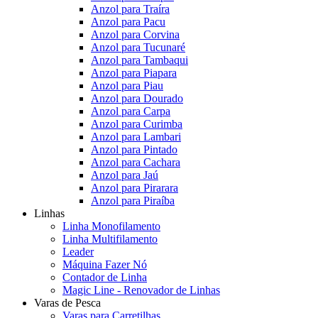
Anzol para Traíra
Anzol para Pacu
Anzol para Corvina
Anzol para Tucunaré
Anzol para Tambaqui
Anzol para Piapara
Anzol para Piau
Anzol para Dourado
Anzol para Carpa
Anzol para Curimba
Anzol para Lambari
Anzol para Pintado
Anzol para Cachara
Anzol para Jaú
Anzol para Pirarara
Anzol para Piraíba
Linhas
Linha Monofilamento
Linha Multifilamento
Leader
Máquina Fazer Nó
Contador de Linha
Magic Line - Renovador de Linhas
Varas de Pesca
Varas para Carretilhas