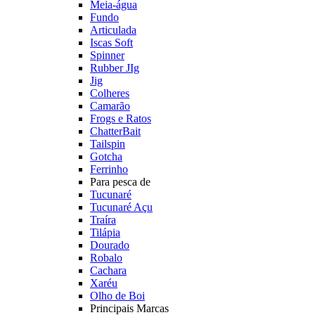
Meia-água
Fundo
Articulada
Iscas Soft
Spinner
Rubber JIg
Jig
Colheres
Camarão
Frogs e Ratos
ChatterBait
Tailspin
Gotcha
Ferrinho
Para pesca de
Tucunaré
Tucunaré Açu
Traíra
Tilápia
Dourado
Robalo
Cachara
Xaréu
Olho de Boi
Principais Marcas