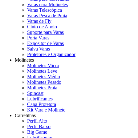
Varas para Molinetes
Varas Telescópica
Varas Pesca de Praia
Varas de Fly
Cinto de Apoio
Suporte para Varas
Porta Varas
Expositor de Varas
Salva Varas
Protetores e Organizador
Molinetes
Molinetes Micro
Molinetes Leve
Molinetes Médio
Molinetes Pesado
Molinetes Praia
Spincast
Lubrificantes
Capa Protetora
Kit Vara e Molinete
Carretilhas
Perfil Alto
Perfil Baixo
Big Game
Lubrificantes