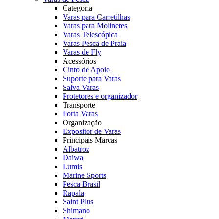
Categoria
Varas para Carretilhas
Varas para Molinetes
Varas Telescópica
Varas Pesca de Praia
Varas de Fly
Acessórios
Cinto de Apoio
Suporte para Varas
Salva Varas
Protetores e organizador
Transporte
Porta Varas
Organização
Expositor de Varas
Principais Marcas
Albatroz
Daiwa
Lumis
Marine Sports
Pesca Brasil
Rapala
Saint Plus
Shimano