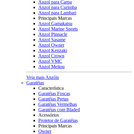
Anzol para Carpa
Anzol para Curimba
Anzol para Lambari
Principais Marcas
Anzol Gamakatsu
Anzol Marine Sports
Anzol Pinnacle
Anzol Sasame
Anzol Owner
Anzol Kenzaki
Anzol Crown
Anzol VMC
Anzol Meitou
Veja mais Anzóis
Garatéias
Característica
Garatéias Foscas
Garatéias Pretas
Garatéias Vermelhas
Garatéias com Bladed
Acessórios
Protetor de Garatéias
Principais Marcas
Owner