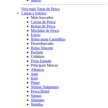
Maruri
Veja mais Varas de Pesca
Caixas e Estojos
Mais buscados
Caixas de Pesca
Bolsas de Pesca
Mochilas de Pesca
Estojo
Bolsa porta Carretilhas
Desembarcado
Bolsa Tiracolo
Pochete
Utilitário
Porta Empate
Principais Marcas
Albatroz
Jogá
Raju
Plano
Nelson Nakamura
Pesca Brasil
Sumax
Shimano
Nautika