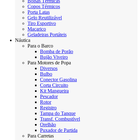
Bolsas Térmicas
Copos Térmicos
Porta Latas
Gelo Reutilizável
Tiro Esportivo
Maçarico
Geladeiras Portáteis
Náutica
Para o Barco
Bomba de Porão
Bujão Viveiro
Para Motores de Popa
Diversos
Bulbo
Conector Gasolina
Corta Circuito
Kit Mangueira
Pescador
Rotor
Registro
Tampa do Tanque
Transf. Combustível
Orelhão
Puxador de Partida
Para Carretas