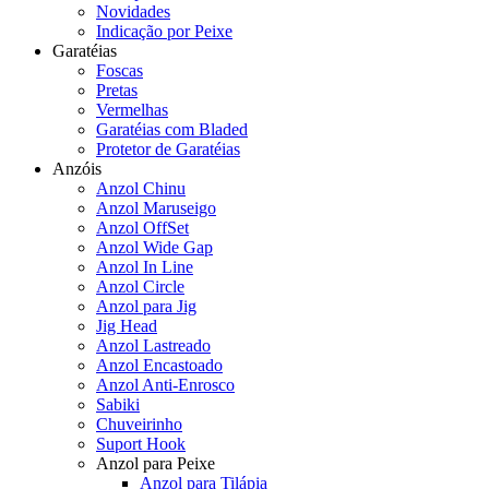
Novidades
Indicação por Peixe
Garatéias
Foscas
Pretas
Vermelhas
Garatéias com Bladed
Protetor de Garatéias
Anzóis
Anzol Chinu
Anzol Maruseigo
Anzol OffSet
Anzol Wide Gap
Anzol In Line
Anzol Circle
Anzol para Jig
Jig Head
Anzol Lastreado
Anzol Encastoado
Anzol Anti-Enrosco
Sabiki
Chuveirinho
Suport Hook
Anzol para Peixe
Anzol para Tilápia