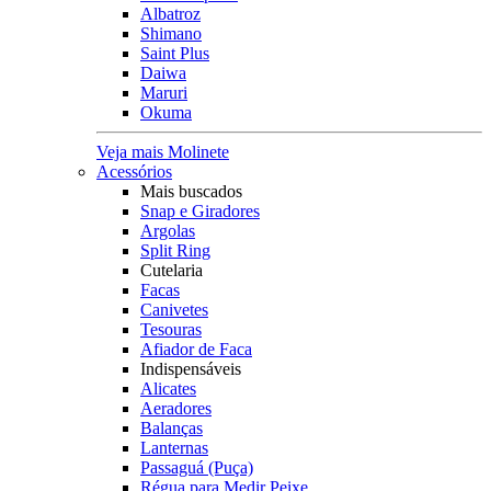
Albatroz
Shimano
Saint Plus
Daiwa
Maruri
Okuma
Veja mais Molinete
Acessórios
Mais buscados
Snap e Giradores
Argolas
Split Ring
Cutelaria
Facas
Canivetes
Tesouras
Afiador de Faca
Indispensáveis
Alicates
Aeradores
Balanças
Lanternas
Passaguá (Puça)
Régua para Medir Peixe