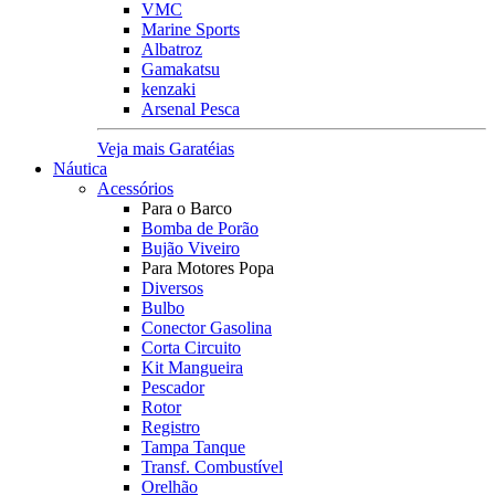
VMC
Marine Sports
Albatroz
Gamakatsu
kenzaki
Arsenal Pesca
Veja mais Garatéias
Náutica
Acessórios
Para o Barco
Bomba de Porão
Bujão Viveiro
Para Motores Popa
Diversos
Bulbo
Conector Gasolina
Corta Circuito
Kit Mangueira
Pescador
Rotor
Registro
Tampa Tanque
Transf. Combustível
Orelhão