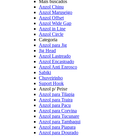
Mais buscados
Anzol Chinu
Anzol Maruseigo
Anzol Offset
Anzol Wide Gap
Anzol in Line
Anzol Circle
Categoria
Anzol para Jig
Jig Head
Anzol Lastreado
Anzol Encastoado
Anzol Anti Enrosco
Sabiki
Chuveirinho
Suport Hook
Anzol p/ Peixe
Anzol para Tilapia
Anzol para Traira
Anzol para Pacu
Anzol para Corvina
Anzol para Tucunare
Anzol para Tambaqui
Anzol para Piapara
Anzol para Dourado