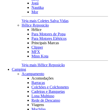
Jogá
Nautika
Mor
Veja mais Coletes Salva Vidas
Hélice Reposição
Hélice
Para Motores de Popa
Para Motores Elétricos
Principais Marcas
Clipper
MFX
Minn Kota
Veja mais Hélice Reposição
Camping
Acampamento
Acomodações
Barracas
Colchões e Colchonetes
Cadeiras e Banquetas
Lona Multiuso
Rede de Descanso
Viagens
Mochilas