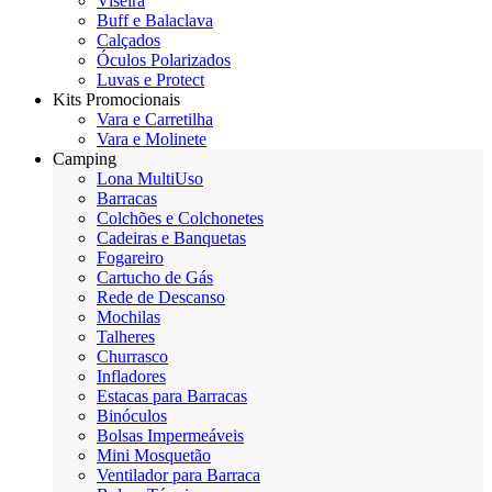
Viseira
Buff e Balaclava
Calçados
Óculos Polarizados
Luvas e Protect
Kits Promocionais
Vara e Carretilha
Vara e Molinete
Camping
Lona MultiUso
Barracas
Colchões e Colchonetes
Cadeiras e Banquetas
Fogareiro
Cartucho de Gás
Rede de Descanso
Mochilas
Talheres
Churrasco
Infladores
Estacas para Barracas
Binóculos
Bolsas Impermeáveis
Mini Mosquetão
Ventilador para Barraca