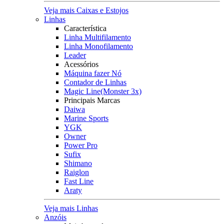
Veja mais Caixas e Estojos
Linhas
Característica
Linha Multifilamento
Linha Monofilamento
Leader
Acessórios
Máquina fazer Nó
Contador de Linhas
Magic Line(Monster 3x)
Principais Marcas
Daiwa
Marine Sports
YGK
Owner
Power Pro
Sufix
Shimano
Raiglon
Fast Line
Araty
Veja mais Linhas
Anzóis