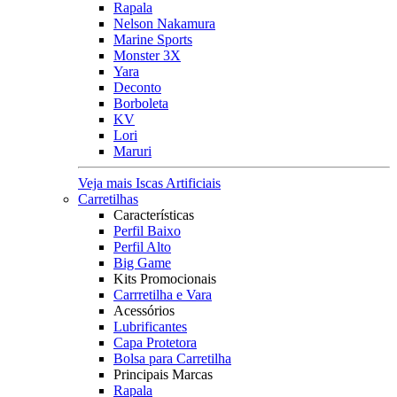
Rapala
Nelson Nakamura
Marine Sports
Monster 3X
Yara
Deconto
Borboleta
KV
Lori
Maruri
Veja mais Iscas Artificiais
Carretilhas
Características
Perfil Baixo
Perfil Alto
Big Game
Kits Promocionais
Carrretilha e Vara
Acessórios
Lubrificantes
Capa Protetora
Bolsa para Carretilha
Principais Marcas
Rapala