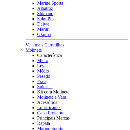
Marine Sports
Albatroz
Shimano
Saint Plus
Daiwa
Maruri
Okuma
Veja mais Carretilhas
Molinete
Característica
Micro
Leve
Médio
Pesado
Praia
Spincast
Kit com Molinete
Molinete e Vara
Acessórios
Lubrificantes
Capa Protetora
Principais Marcas
Rapala
Marine Sports