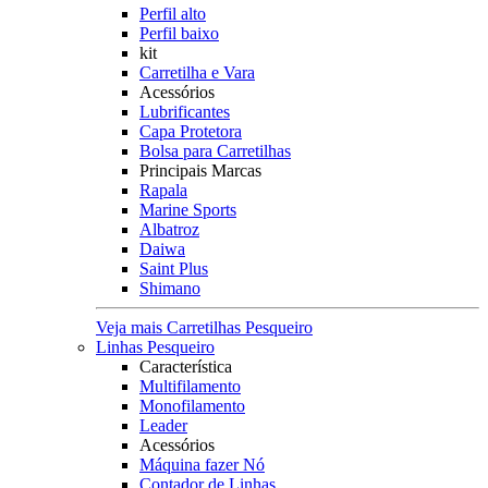
Perfil alto
Perfil baixo
kit
Carretilha e Vara
Acessórios
Lubrificantes
Capa Protetora
Bolsa para Carretilhas
Principais Marcas
Rapala
Marine Sports
Albatroz
Daiwa
Saint Plus
Shimano
Veja mais Carretilhas Pesqueiro
Linhas Pesqueiro
Característica
Multifilamento
Monofilamento
Leader
Acessórios
Máquina fazer Nó
Contador de Linhas