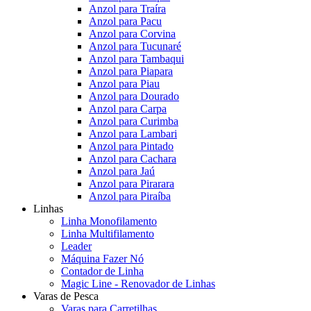
Anzol para Traíra
Anzol para Pacu
Anzol para Corvina
Anzol para Tucunaré
Anzol para Tambaqui
Anzol para Piapara
Anzol para Piau
Anzol para Dourado
Anzol para Carpa
Anzol para Curimba
Anzol para Lambari
Anzol para Pintado
Anzol para Cachara
Anzol para Jaú
Anzol para Pirarara
Anzol para Piraíba
Linhas
Linha Monofilamento
Linha Multifilamento
Leader
Máquina Fazer Nó
Contador de Linha
Magic Line - Renovador de Linhas
Varas de Pesca
Varas para Carretilhas