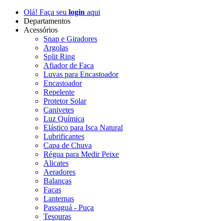
Olá! Faça seu
login
aqui
Departamentos
Acessórios
Snap e Giradores
Argolas
Split Ring
Afiador de Faca
Luvas para Encastoador
Encastoador
Repelente
Protetor Solar
Canivetes
Luz Química
Elástico para Isca Natural
Lubrificantes
Capa de Chuva
Régua para Medir Peixe
Alicates
Aeradores
Balanças
Facas
Lanternas
Passaguá - Puça
Tesouras