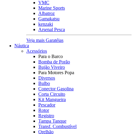
VMC
Marine Sports
Albatroz
Gamakatsu
kenzaki
Arsenal Pesca
Veja mais Garatéias
Náutica
Acessórios
Para o Barco
Bomba de Porão
Bujão Viveiro
Para Motores Popa
Diversos
Bulbo
Conector Gasolina
Corta Circuito
Kit Mangueira
Pescador
Rotor
Registro
Tampa Tanque
Transf. Combustível
Orelhão