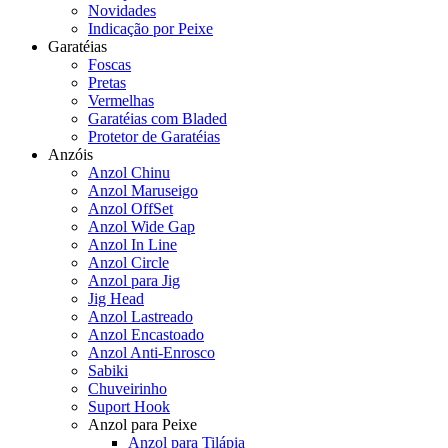
Novidades
Indicação por Peixe
Garatéias
Foscas
Pretas
Vermelhas
Garatéias com Bladed
Protetor de Garatéias
Anzóis
Anzol Chinu
Anzol Maruseigo
Anzol OffSet
Anzol Wide Gap
Anzol In Line
Anzol Circle
Anzol para Jig
Jig Head
Anzol Lastreado
Anzol Encastoado
Anzol Anti-Enrosco
Sabiki
Chuveirinho
Suport Hook
Anzol para Peixe
Anzol para Tilápia