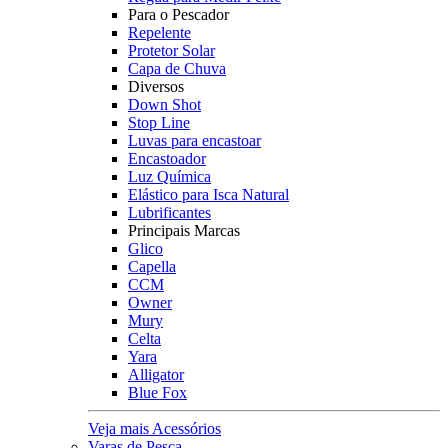
Para o Pescador
Repelente
Protetor Solar
Capa de Chuva
Diversos
Down Shot
Stop Line
Luvas para encastoar
Encastoador
Luz Química
Elástico para Isca Natural
Lubrificantes
Principais Marcas
Glico
Capella
CCM
Owner
Mury
Celta
Yara
Alligator
Blue Fox
Veja mais Acessórios
Varas de Pesca