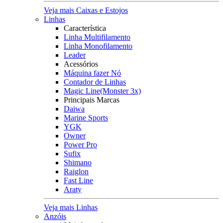
Veja mais Caixas e Estojos
Linhas
Característica
Linha Multifilamento
Linha Monofilamento
Leader
Acessórios
Máquina fazer Nó
Contador de Linhas
Magic Line(Monster 3x)
Principais Marcas
Daiwa
Marine Sports
YGK
Owner
Power Pro
Sufix
Shimano
Raiglon
Fast Line
Araty
Veja mais Linhas
Anzóis