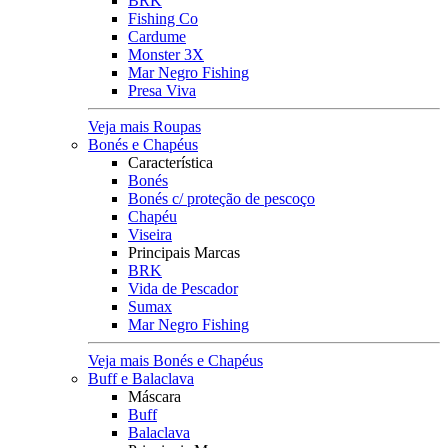
BRK
Fishing Co
Cardume
Monster 3X
Mar Negro Fishing
Presa Viva
Veja mais Roupas
Bonés e Chapéus
Característica
Bonés
Bonés c/ proteção de pescoço
Chapéu
Viseira
Principais Marcas
BRK
Vida de Pescador
Sumax
Mar Negro Fishing
Veja mais Bonés e Chapéus
Buff e Balaclava
Máscara
Buff
Balaclava