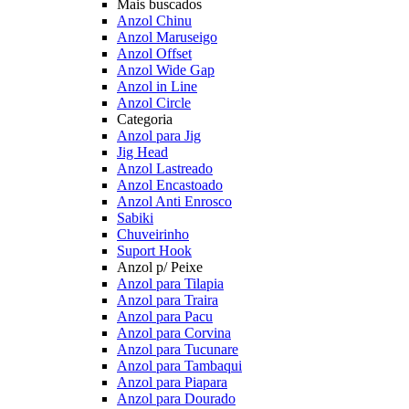
Mais buscados
Anzol Chinu
Anzol Maruseigo
Anzol Offset
Anzol Wide Gap
Anzol in Line
Anzol Circle
Categoria
Anzol para Jig
Jig Head
Anzol Lastreado
Anzol Encastoado
Anzol Anti Enrosco
Sabiki
Chuveirinho
Suport Hook
Anzol p/ Peixe
Anzol para Tilapia
Anzol para Traira
Anzol para Pacu
Anzol para Corvina
Anzol para Tucunare
Anzol para Tambaqui
Anzol para Piapara
Anzol para Dourado