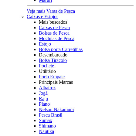
Maruri
Veja mais Varas de Pesca
Caixas e Estojos
Mais buscados
Caixas de Pesca
Bolsas de Pesca
Mochilas de Pesca
Estojo
Bolsa porta Carretilhas
Desembarcado
Bolsa Tiracolo
Pochete
Utilitário
Porta Empate
Principais Marcas
Albatroz
Jogá
Raju
Plano
Nelson Nakamura
Pesca Brasil
Sumax
Shimano
Nautika