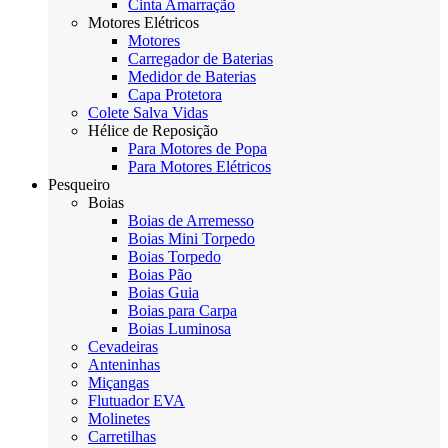
Cinta Amarração
Motores Elétricos
Motores
Carregador de Baterias
Medidor de Baterias
Capa Protetora
Colete Salva Vidas
Hélice de Reposição
Para Motores de Popa
Para Motores Elétricos
Pesqueiro
Boias
Boias de Arremesso
Boias Mini Torpedo
Boias Torpedo
Boias Pão
Boias Guia
Boias para Carpa
Boias Luminosa
Cevadeiras
Anteninhas
Miçangas
Flutuador EVA
Molinetes
Carretilhas