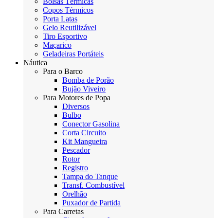
Bolsas Térmicas
Copos Térmicos
Porta Latas
Gelo Reutilizável
Tiro Esportivo
Maçarico
Geladeiras Portáteis
Náutica
Para o Barco
Bomba de Porão
Bujão Viveiro
Para Motores de Popa
Diversos
Bulbo
Conector Gasolina
Corta Circuito
Kit Mangueira
Pescador
Rotor
Registro
Tampa do Tanque
Transf. Combustível
Orelhão
Puxador de Partida
Para Carretas