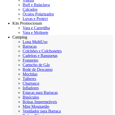
Viseira
Buff e Balaclava
Calçados
Óculos Polarizados
Luvas e Protect
Kits Promocionais
Vara e Carretilha
Vara e Molinete
Camping
Lona MultiUso
Barracas
Colchões e Colchonetes
Cadeiras e Banquetas
Fogareiro
Cartucho de Gás
Rede de Descanso
Mochilas
Talheres
Churrasco
Infladores
Estacas para Barracas
Binóculos
Bolsas Impermeáveis
Mini Mosquetão
Ventilador para Barraca