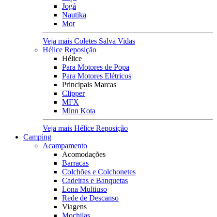
Jogá
Nautika
Mor
Veja mais Coletes Salva Vidas
Hélice Reposição
Hélice
Para Motores de Popa
Para Motores Elétricos
Principais Marcas
Clipper
MFX
Minn Kota
Veja mais Hélice Reposição
Camping
Acampamento
Acomodações
Barracas
Colchões e Colchonetes
Cadeiras e Banquetas
Lona Multiuso
Rede de Descanso
Viagens
Mochilas