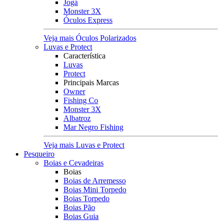
Jogá
Monster 3X
Óculos Express
Veja mais Óculos Polarizados
Luvas e Protect
Característica
Luvas
Protect
Principais Marcas
Owner
Fishing Co
Monster 3X
Albatroz
Mar Negro Fishing
Veja mais Luvas e Protect
Pesqueiro
Boias e Cevadeiras
Boias
Boias de Arremesso
Boias Mini Torpedo
Boias Torpedo
Boias Pão
Boias Guia