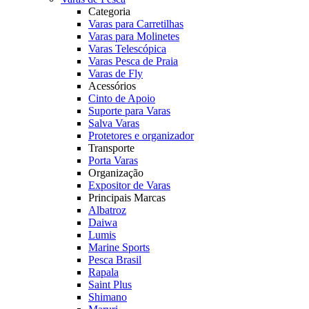
Categoria
Varas para Carretilhas
Varas para Molinetes
Varas Telescópica
Varas Pesca de Praia
Varas de Fly
Acessórios
Cinto de Apoio
Suporte para Varas
Salva Varas
Protetores e organizador
Transporte
Porta Varas
Organização
Expositor de Varas
Principais Marcas
Albatroz
Daiwa
Lumis
Marine Sports
Pesca Brasil
Rapala
Saint Plus
Shimano