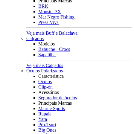
Principais Marcas
BRK
Monster 3X
Mar Negro Fishing
Presa Viva
Veja mais Buff e Balaclava
Calçados
Modelos
Babuche - Crocs
Sapatilha
Veja mais Calçados
Óculos Polarizados
Característica
Óculos
Clip-on
Acessórios
Segurador de óculos
Principais Marcas
Marine Sports
Rapala
Yara
Pro-Tsuri
Big Ones