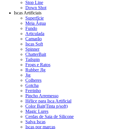
Stop Line
Down Shot
Iscas Artificiais
Superfície
Meia Água
Fundo
Articulada
Camarão
Iscas Soft
Spinner
ChatterBait
Tailspin
Frogs e Ratos
Rubber JIg
Jig
Colheres
Gotcha
Ferrinho
Pincho Arremesso
Hélice para Isca Artificial
Color Bait(Tinta p/soft)
Magic Lures
Cerdas de Saia de Silicone
Salva Iscas
Iscas por marcas