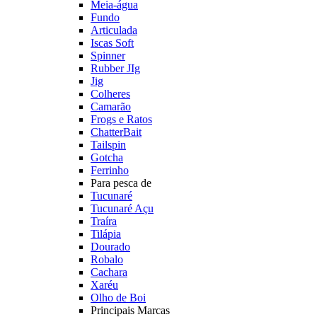
Meia-água
Fundo
Articulada
Iscas Soft
Spinner
Rubber JIg
Jig
Colheres
Camarão
Frogs e Ratos
ChatterBait
Tailspin
Gotcha
Ferrinho
Para pesca de
Tucunaré
Tucunaré Açu
Traíra
Tilápia
Dourado
Robalo
Cachara
Xaréu
Olho de Boi
Principais Marcas