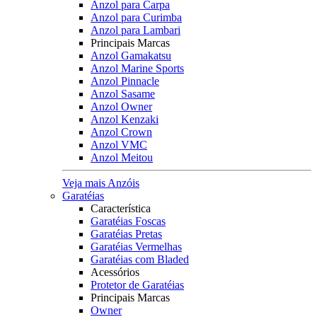
Anzol para Carpa
Anzol para Curimba
Anzol para Lambari
Principais Marcas
Anzol Gamakatsu
Anzol Marine Sports
Anzol Pinnacle
Anzol Sasame
Anzol Owner
Anzol Kenzaki
Anzol Crown
Anzol VMC
Anzol Meitou
Veja mais Anzóis
Garatéias
Característica
Garatéias Foscas
Garatéias Pretas
Garatéias Vermelhas
Garatéias com Bladed
Acessórios
Protetor de Garatéias
Principais Marcas
Owner