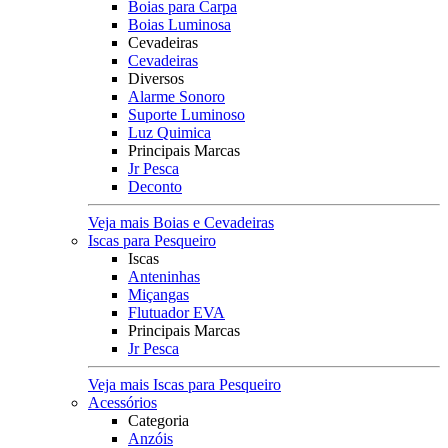
Boias para Carpa
Boias Luminosa
Cevadeiras
Cevadeiras
Diversos
Alarme Sonoro
Suporte Luminoso
Luz Quimica
Principais Marcas
Jr Pesca
Deconto
Veja mais Boias e Cevadeiras
Iscas para Pesqueiro
Iscas
Anteninhas
Miçangas
Flutuador EVA
Principais Marcas
Jr Pesca
Veja mais Iscas para Pesqueiro
Acessórios
Categoria
Anzóis