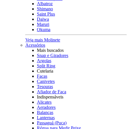
Albatroz
Shimano
Saint Plus
Daiwa
Maruri
Okuma
Veja mais Molinete
Acessórios
Mais buscados
Snap e Giradores
Argolas
Split Ring
Cutelaria
Facas
Canivetes
Tesouras
Afiador de Faca
Indispensáveis
Alicates
Aeradores
Balanças
Lanternas
Passaguá (Puça)
Régua para Medir Peixe