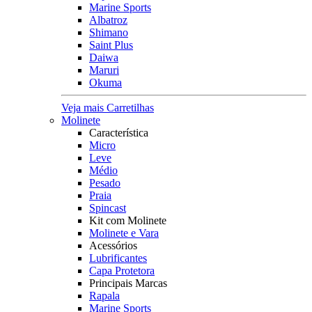
Marine Sports
Albatroz
Shimano
Saint Plus
Daiwa
Maruri
Okuma
Veja mais Carretilhas
Molinete
Característica
Micro
Leve
Médio
Pesado
Praia
Spincast
Kit com Molinete
Molinete e Vara
Acessórios
Lubrificantes
Capa Protetora
Principais Marcas
Rapala
Marine Sports