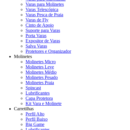
Varas para Molinetes
Varas Telescópica
Varas Pesca de Praia
Varas de Fly
Cinto de Apoio
Suporte para Varas
Porta Varas
Expositor de Varas
Salva Varas
Protetores e Organizador
Molinetes
Molinetes Micro
Molinetes Leve
Molinetes Médio
Molinetes Pesado
Molinetes Praia
Spincast
Lubrificantes
Capa Protetora
Kit Vara e Molinete
Carretilhas
Perfil Alto
Perfil Baixo
Big Game
Lubrificantes