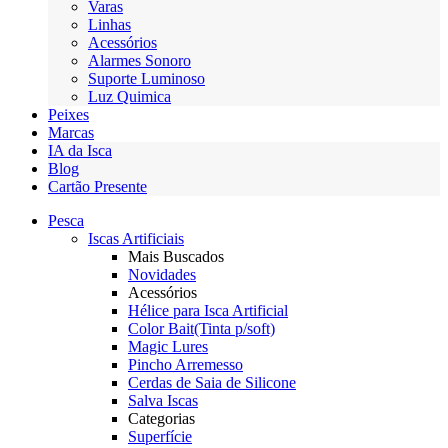
Varas
Linhas
Acessórios
Alarmes Sonoro
Suporte Luminoso
Luz Quimica
Peixes
Marcas
IA da Isca
Blog
Cartão Presente
Pesca
Iscas Artificiais
Mais Buscados
Novidades
Acessórios
Hélice para Isca Artificial
Color Bait(Tinta p/soft)
Magic Lures
Pincho Arremesso
Cerdas de Saia de Silicone
Salva Iscas
Categorias
Superfície