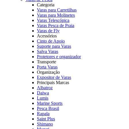
Categoria
Varas para Carretilhas
Varas para Molinetes
Varas Telescópica
Varas Pesca de Praia
Varas de Fly
Acessórios
Cinto de Apoio
Suporte para Varas
Salva Varas
Protetores e organizador
Transporte
Porta Varas
Organização
Expositor de Varas
Principais Marcas
Albatroz
Daiwa
Lumis
Marine Sports
Pesca Brasil
Rapala
Saint Plus
Shimano