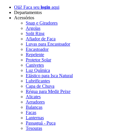
Olá! Faça seu
login
aqui
Departamentos
Acessórios
Snap e Giradores
Argolas
Split Ring
Afiador de Faca
Luvas para Encastoador
Encastoador
Repelente
Protetor Solar
Canivetes
Luz Química
Elástico para Isca Natural
Lubrificantes
Capa de Chuva
Régua para Medir Peixe
Alicates
Aeradores
Balanças
Facas
Lanternas
Passaguá - Puça
Tesouras