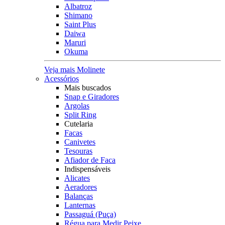
Albatroz
Shimano
Saint Plus
Daiwa
Maruri
Okuma
Veja mais Molinete
Acessórios
Mais buscados
Snap e Giradores
Argolas
Split Ring
Cutelaria
Facas
Canivetes
Tesouras
Afiador de Faca
Indispensáveis
Alicates
Aeradores
Balanças
Lanternas
Passaguá (Puça)
Régua para Medir Peixe