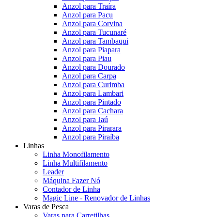
Anzol para Traíra
Anzol para Pacu
Anzol para Corvina
Anzol para Tucunaré
Anzol para Tambaqui
Anzol para Piapara
Anzol para Piau
Anzol para Dourado
Anzol para Carpa
Anzol para Curimba
Anzol para Lambari
Anzol para Pintado
Anzol para Cachara
Anzol para Jaú
Anzol para Pirarara
Anzol para Piraíba
Linhas
Linha Monofilamento
Linha Multifilamento
Leader
Máquina Fazer Nó
Contador de Linha
Magic Line - Renovador de Linhas
Varas de Pesca
Varas para Carretilhas