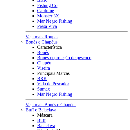
BRK
Fishing Co
Cardume
Monster 3X
Mar Negro Fishing
Presa Viva
Veja mais Roupas
Bonés e Chapéus
Característica
Bonés
Bonés c/ proteção de pescoço
Chapéu
Viseira
Principais Marcas
BRK
Vida de Pescador
Sumax
Mar Negro Fishing
Veja mais Bonés e Chapéus
Buff e Balaclava
Máscara
Buff
Balaclava