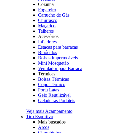
Cozinha
Fogareiro
Cartucho de Gás
Churrasco
Maçarico
Talheres
Acessórios
Infladores
Estacas para barracas
Binóculos
Bolsas Impermeáveis
Mini Mosquetão
Ventilador para Barraca
Térmicas
Bolsas Térmicas
Copo Térmico
Porta Latas
Gelo Reutilizável
Geladeiras Portáteis
Veja mais Acampamento
Tiro Esportivo
Mais buscados
Arcos
Chumbinhos