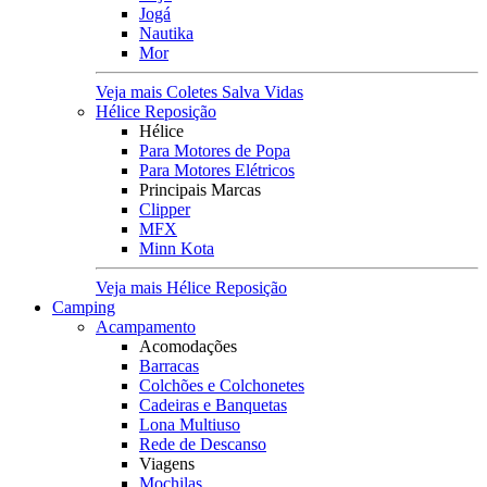
Jogá
Nautika
Mor
Veja mais Coletes Salva Vidas
Hélice Reposição
Hélice
Para Motores de Popa
Para Motores Elétricos
Principais Marcas
Clipper
MFX
Minn Kota
Veja mais Hélice Reposição
Camping
Acampamento
Acomodações
Barracas
Colchões e Colchonetes
Cadeiras e Banquetas
Lona Multiuso
Rede de Descanso
Viagens
Mochilas