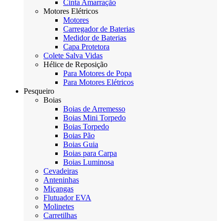
Cinta Amarração
Motores Elétricos
Motores
Carregador de Baterias
Medidor de Baterias
Capa Protetora
Colete Salva Vidas
Hélice de Reposição
Para Motores de Popa
Para Motores Elétricos
Pesqueiro
Boias
Boias de Arremesso
Boias Mini Torpedo
Boias Torpedo
Boias Pão
Boias Guia
Boias para Carpa
Boias Luminosa
Cevadeiras
Anteninhas
Miçangas
Flutuador EVA
Molinetes
Carretilhas