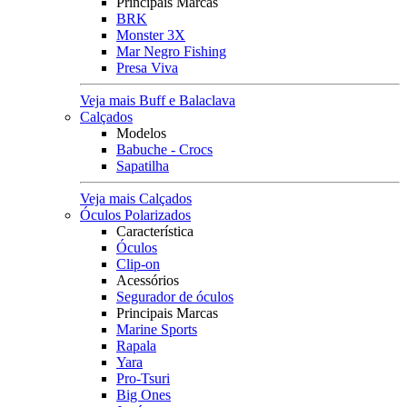
Principais Marcas
BRK
Monster 3X
Mar Negro Fishing
Presa Viva
Veja mais Buff e Balaclava
Calçados
Modelos
Babuche - Crocs
Sapatilha
Veja mais Calçados
Óculos Polarizados
Característica
Óculos
Clip-on
Acessórios
Segurador de óculos
Principais Marcas
Marine Sports
Rapala
Yara
Pro-Tsuri
Big Ones