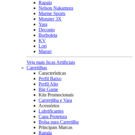
Rapala
Nelson Nakamura
Marine Sports
Monster 3X
Yara
Deconto
Borboleta
KV
Lori
Maruri
Veja mais Iscas Artificiais
Carretilhas
Características
Perfil Baixo
Perfil Alto
Big Game
Kits Promocionais
Carrretilha e Vara
Acessórios
Lubrificantes
Capa Protetora
Bolsa para Carretilha
Principais Marcas
Rapala