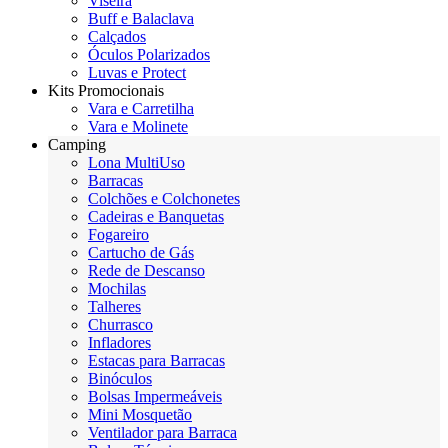
Viseira
Buff e Balaclava
Calçados
Óculos Polarizados
Luvas e Protect
Kits Promocionais
Vara e Carretilha
Vara e Molinete
Camping
Lona MultiUso
Barracas
Colchões e Colchonetes
Cadeiras e Banquetas
Fogareiro
Cartucho de Gás
Rede de Descanso
Mochilas
Talheres
Churrasco
Infladores
Estacas para Barracas
Binóculos
Bolsas Impermeáveis
Mini Mosquetão
Ventilador para Barraca