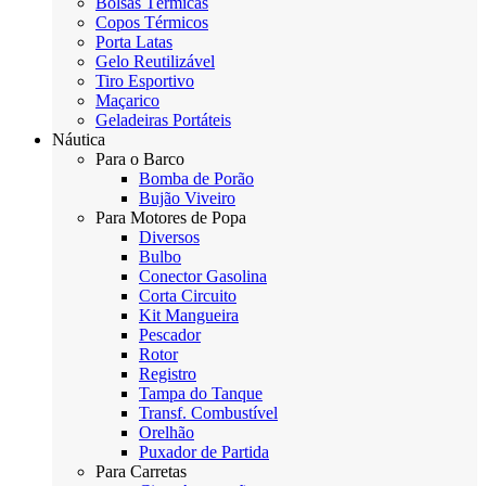
Bolsas Térmicas
Copos Térmicos
Porta Latas
Gelo Reutilizável
Tiro Esportivo
Maçarico
Geladeiras Portáteis
Náutica
Para o Barco
Bomba de Porão
Bujão Viveiro
Para Motores de Popa
Diversos
Bulbo
Conector Gasolina
Corta Circuito
Kit Mangueira
Pescador
Rotor
Registro
Tampa do Tanque
Transf. Combustível
Orelhão
Puxador de Partida
Para Carretas