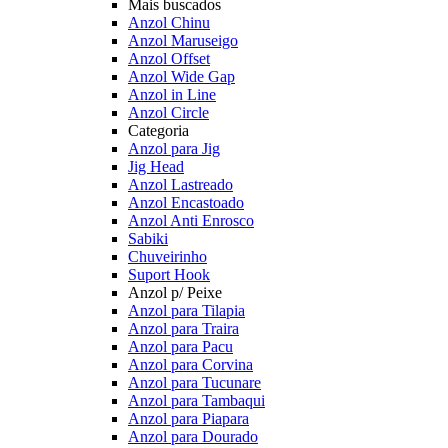
Mais buscados
Anzol Chinu
Anzol Maruseigo
Anzol Offset
Anzol Wide Gap
Anzol in Line
Anzol Circle
Categoria
Anzol para Jig
Jig Head
Anzol Lastreado
Anzol Encastoado
Anzol Anti Enrosco
Sabiki
Chuveirinho
Suport Hook
Anzol p/ Peixe
Anzol para Tilapia
Anzol para Traira
Anzol para Pacu
Anzol para Corvina
Anzol para Tucunare
Anzol para Tambaqui
Anzol para Piapara
Anzol para Dourado