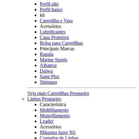
Perfil alto
Perfil baixo
kit
Carretilha e Vara
Acessórios
Lubrificantes
Capa Protetora
Bolsa para Carretilhas
Principais Marcas
Rapala
Marine Sports
Albatroz
Daiwa
Saint Plus
Shimano
Veja mais Carretilhas Pesqueiro
Linhas Pesqueiro
Característica
Multifilamento
Monofilamento
Leader
Acessórios
Máquina fazer Nó
Contador de Linhas