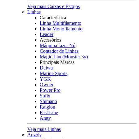
Veja mais Caixas e Estojos
Linhas
Característica
Linha Multifilamento
Linha Monofilamento
Leader
Acessórios
Máquina fazer Nó
Contador de Linhas
Magic Line(Monster 3x)
Principais Marcas
Daiwa
Marine Sports
YGK
Owner
Power Pro
Sufix
Shimano
Raiglon
Fast Line
Araty
Veja mais Linhas
Anzóis