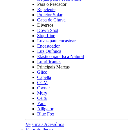
Para o Pescador
Repelente
Protetor Solar
Capa de Chuva
Diversos
Down Shot
Stop Line
Luvas para encastoar
Encastoador
Luz Química
Elástico para Isca Natural
Lubrificantes
Principais Marcas
Glico
Capella
CCM
Owner
Mury
Celta
Yara
Alligator
Blue Fox
Veja mais Acessórios
Varas de Pesca