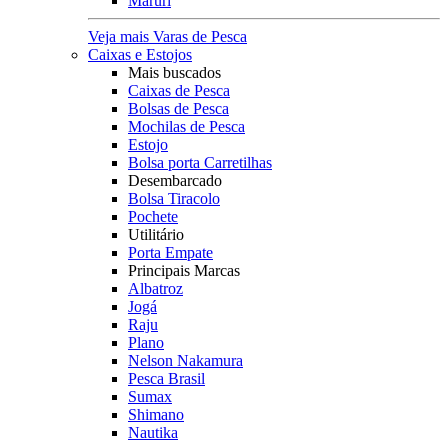
Maruri
Veja mais Varas de Pesca
Caixas e Estojos
Mais buscados
Caixas de Pesca
Bolsas de Pesca
Mochilas de Pesca
Estojo
Bolsa porta Carretilhas
Desembarcado
Bolsa Tiracolo
Pochete
Utilitário
Porta Empate
Principais Marcas
Albatroz
Jogá
Raju
Plano
Nelson Nakamura
Pesca Brasil
Sumax
Shimano
Nautika