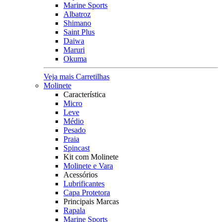
Marine Sports
Albatroz
Shimano
Saint Plus
Daiwa
Maruri
Okuma
Veja mais Carretilhas
Molinete
Característica
Micro
Leve
Médio
Pesado
Praia
Spincast
Kit com Molinete
Molinete e Vara
Acessórios
Lubrificantes
Capa Protetora
Principais Marcas
Rapala
Marine Sports