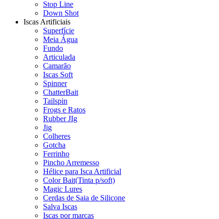
Stop Line
Down Shot
Iscas Artificiais
Superfície
Meia Água
Fundo
Articulada
Camarão
Iscas Soft
Spinner
ChatterBait
Tailspin
Frogs e Ratos
Rubber JIg
Jig
Colheres
Gotcha
Ferrinho
Pincho Arremesso
Hélice para Isca Artificial
Color Bait(Tinta p/soft)
Magic Lures
Cerdas de Saia de Silicone
Salva Iscas
Iscas por marcas