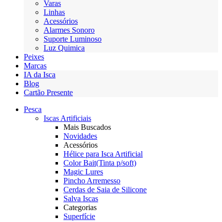
Varas
Linhas
Acessórios
Alarmes Sonoro
Suporte Luminoso
Luz Quimica
Peixes
Marcas
IA da Isca
Blog
Cartão Presente
Pesca
Iscas Artificiais
Mais Buscados
Novidades
Acessórios
Hélice para Isca Artificial
Color Bait(Tinta p/soft)
Magic Lures
Pincho Arremesso
Cerdas de Saia de Silicone
Salva Iscas
Categorias
Superfície