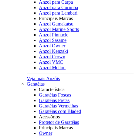
Anzol para Carpa
Anzol para Curimba
Anzol para Lambari
Principais Marcas
Anzol Gamakatsu
Anzol Marine Sports
Anzol Pinnacle
Anzol Sasame
Anzol Owner
Anzol Kenzaki
Anzol Crown
Anzol VMC
Anzol Meitou
Veja mais Anzóis
Garatéias
Característica
Garatéias Foscas
Garatéias Pretas
Garatéias Vermelhas
Garatéias com Bladed
Acessórios
Protetor de Garatéias
Principais Marcas
Owner