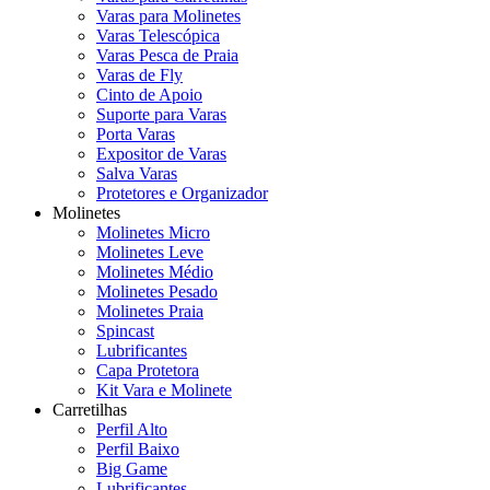
Varas para Molinetes
Varas Telescópica
Varas Pesca de Praia
Varas de Fly
Cinto de Apoio
Suporte para Varas
Porta Varas
Expositor de Varas
Salva Varas
Protetores e Organizador
Molinetes
Molinetes Micro
Molinetes Leve
Molinetes Médio
Molinetes Pesado
Molinetes Praia
Spincast
Lubrificantes
Capa Protetora
Kit Vara e Molinete
Carretilhas
Perfil Alto
Perfil Baixo
Big Game
Lubrificantes