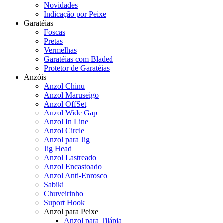
Novidades
Indicação por Peixe
Garatéias
Foscas
Pretas
Vermelhas
Garatéias com Bladed
Protetor de Garatéias
Anzóis
Anzol Chinu
Anzol Maruseigo
Anzol OffSet
Anzol Wide Gap
Anzol In Line
Anzol Circle
Anzol para Jig
Jig Head
Anzol Lastreado
Anzol Encastoado
Anzol Anti-Enrosco
Sabiki
Chuveirinho
Suport Hook
Anzol para Peixe
Anzol para Tilápia