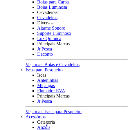
Boias para Carpa
Boias Luminosa
Cevadeiras
Cevadeiras
Diversos
Alarme Sonoro
Suporte Luminoso
Luz Quimica
Principais Marcas
Jr Pesca
Deconto
Veja mais Boias e Cevadeiras
Iscas para Pesqueiro
Iscas
Anteninhas
Miçangas
Flutuador EVA
Principais Marcas
Jr Pesca
Veja mais Iscas para Pesqueiro
Acessórios
Categoria
Anzóis