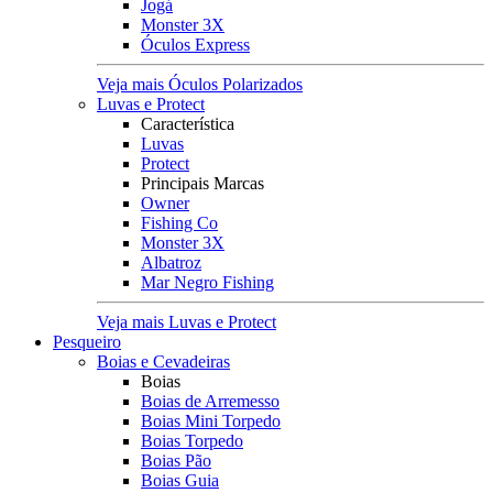
Jogá
Monster 3X
Óculos Express
Veja mais Óculos Polarizados
Luvas e Protect
Característica
Luvas
Protect
Principais Marcas
Owner
Fishing Co
Monster 3X
Albatroz
Mar Negro Fishing
Veja mais Luvas e Protect
Pesqueiro
Boias e Cevadeiras
Boias
Boias de Arremesso
Boias Mini Torpedo
Boias Torpedo
Boias Pão
Boias Guia