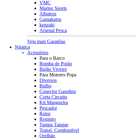
VMC
Marine Sports
Albatroz
Gamakatsu
kenzaki
Arsenal Pesca
Veja mais Garatéias
Náutica
Acessórios
Para o Barco
Bomba de Porão
Bujão Viveiro
Para Motores Popa
Diversos
Bulbo
Conector Gasolina
Corta Circuito
Kit Mangueira
Pescador
Rotor
Registro
Tampa Tanque
Transf. Combustível
Orelhão