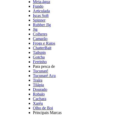
Meia-água
Fundo
Articulada
Iscas Soft
Spinner
Rubber JIg
Jig
Colheres
Camarão
Frogs e Ratos
ChatterBait
Tailspin
Gotcha
Ferrinho
Para pesca de
Tucunaré
Tucunaré Açu
Traíra
Tilápia
Dourado
Robalo
Cachara
Xaréu
Olho de Boi
Principais Marcas