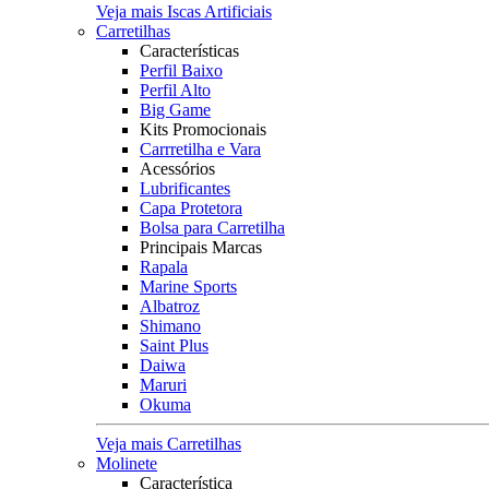
Veja mais Iscas Artificiais
Carretilhas
Características
Perfil Baixo
Perfil Alto
Big Game
Kits Promocionais
Carrretilha e Vara
Acessórios
Lubrificantes
Capa Protetora
Bolsa para Carretilha
Principais Marcas
Rapala
Marine Sports
Albatroz
Shimano
Saint Plus
Daiwa
Maruri
Okuma
Veja mais Carretilhas
Molinete
Característica