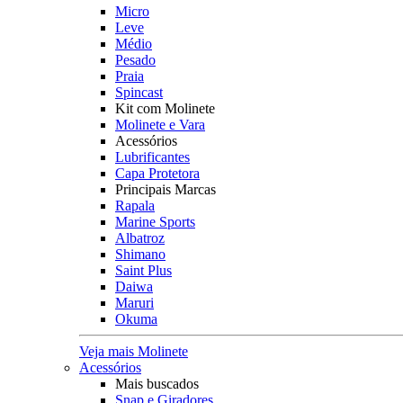
Micro
Leve
Médio
Pesado
Praia
Spincast
Kit com Molinete
Molinete e Vara
Acessórios
Lubrificantes
Capa Protetora
Principais Marcas
Rapala
Marine Sports
Albatroz
Shimano
Saint Plus
Daiwa
Maruri
Okuma
Veja mais Molinete
Acessórios
Mais buscados
Snap e Giradores