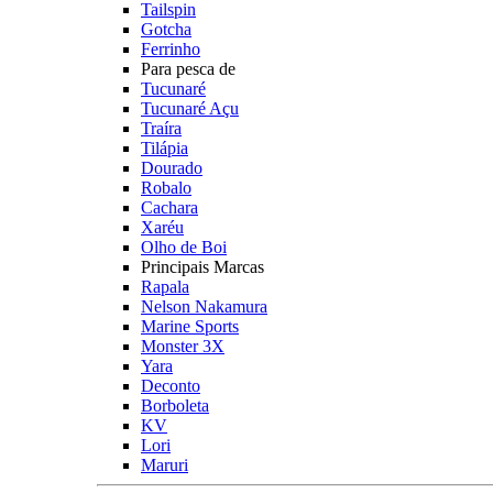
Tailspin
Gotcha
Ferrinho
Para pesca de
Tucunaré
Tucunaré Açu
Traíra
Tilápia
Dourado
Robalo
Cachara
Xaréu
Olho de Boi
Principais Marcas
Rapala
Nelson Nakamura
Marine Sports
Monster 3X
Yara
Deconto
Borboleta
KV
Lori
Maruri