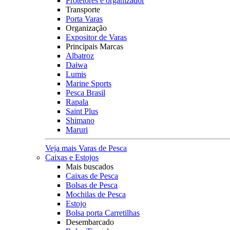
Protetores e organizador
Transporte
Porta Varas
Organização
Expositor de Varas
Principais Marcas
Albatroz
Daiwa
Lumis
Marine Sports
Pesca Brasil
Rapala
Saint Plus
Shimano
Maruri
Veja mais Varas de Pesca
Caixas e Estojos
Mais buscados
Caixas de Pesca
Bolsas de Pesca
Mochilas de Pesca
Estojo
Bolsa porta Carretilhas
Desembarcado