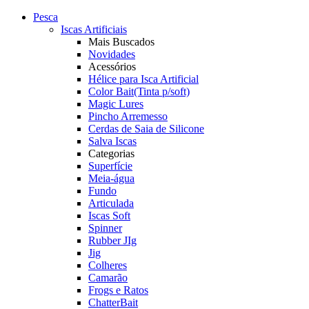
Pesca
Iscas Artificiais
Mais Buscados
Novidades
Acessórios
Hélice para Isca Artificial
Color Bait(Tinta p/soft)
Magic Lures
Pincho Arremesso
Cerdas de Saia de Silicone
Salva Iscas
Categorias
Superfície
Meia-água
Fundo
Articulada
Iscas Soft
Spinner
Rubber JIg
Jig
Colheres
Camarão
Frogs e Ratos
ChatterBait