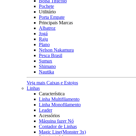
Bolsa Tiracolo
Pochete
Utilitário
Porta Empate
Principais Marcas
Albatroz
Jogá
Raju
Plano
Nelson Nakamura
Pesca Brasil
Sumax
Shimano
Nautika
Veja mais Caixas e Estojos
Linhas
Característica
Linha Multifilamento
Linha Monofilamento
Leader
Acessórios
Máquina fazer Nó
Contador de Linhas
Magic Line(Monster 3x)