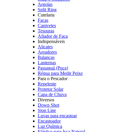
Argolas
Split Ring
Cutelaria
Facas
Canivetes
Tesouras
Afiador de Faca
Indispensáveis
Alicates
Aeradores
Balanças
Lanternas
Passaguá (Puça)
Régua para Medir Peixe
Para o Pescador
Repelente
Protetor Solar
Capa de Chuva
Diversos
Down Shot
Stop Line
Luvas para encastoar
Encastoador
Luz Química
Elástico para Isca Natural