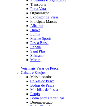
Protetores e organizador
Transporte
Porta Varas
Organização
Expositor de Varas
Principais Marcas
Albatroz
Daiwa
Lumis
Marine Sports
Pesca Brasil
Rapala
Saint Plus
Shimano
Maruri
Veja mais Varas de Pesca
Caixas e Estojos
Mais buscados
Caixas de Pesca
Bolsas de Pesca
Mochilas de Pesca
Estojo
Bolsa porta Carretilhas
Desembarcado