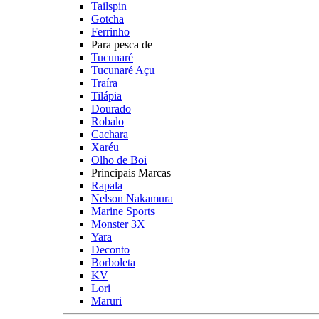
Tailspin
Gotcha
Ferrinho
Para pesca de
Tucunaré
Tucunaré Açu
Traíra
Tilápia
Dourado
Robalo
Cachara
Xaréu
Olho de Boi
Principais Marcas
Rapala
Nelson Nakamura
Marine Sports
Monster 3X
Yara
Deconto
Borboleta
KV
Lori
Maruri