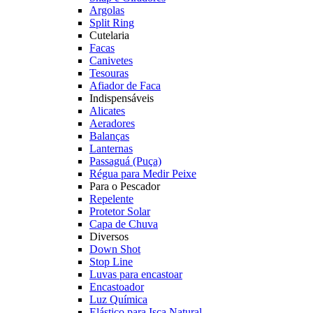
Argolas
Split Ring
Cutelaria
Facas
Canivetes
Tesouras
Afiador de Faca
Indispensáveis
Alicates
Aeradores
Balanças
Lanternas
Passaguá (Puça)
Régua para Medir Peixe
Para o Pescador
Repelente
Protetor Solar
Capa de Chuva
Diversos
Down Shot
Stop Line
Luvas para encastoar
Encastoador
Luz Química
Elástico para Isca Natural