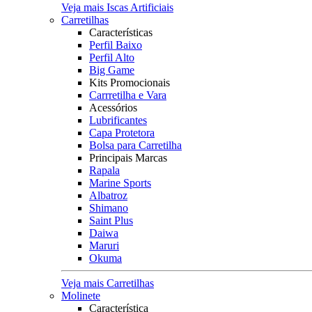
Veja mais Iscas Artificiais
Carretilhas
Características
Perfil Baixo
Perfil Alto
Big Game
Kits Promocionais
Carrretilha e Vara
Acessórios
Lubrificantes
Capa Protetora
Bolsa para Carretilha
Principais Marcas
Rapala
Marine Sports
Albatroz
Shimano
Saint Plus
Daiwa
Maruri
Okuma
Veja mais Carretilhas
Molinete
Característica