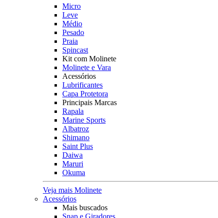
Micro
Leve
Médio
Pesado
Praia
Spincast
Kit com Molinete
Molinete e Vara
Acessórios
Lubrificantes
Capa Protetora
Principais Marcas
Rapala
Marine Sports
Albatroz
Shimano
Saint Plus
Daiwa
Maruri
Okuma
Veja mais Molinete
Acessórios
Mais buscados
Snap e Giradores