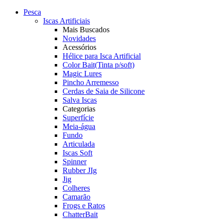
Pesca
Iscas Artificiais
Mais Buscados
Novidades
Acessórios
Hélice para Isca Artificial
Color Bait(Tinta p/soft)
Magic Lures
Pincho Arremesso
Cerdas de Saia de Silicone
Salva Iscas
Categorias
Superfície
Meia-água
Fundo
Articulada
Iscas Soft
Spinner
Rubber JIg
Jig
Colheres
Camarão
Frogs e Ratos
ChatterBait