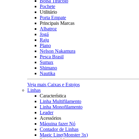
Bolsa Tiracolo
Pochete
Utilitário
Porta Empate
Principais Marcas
Albatroz
Jogá
Raju
Plano
Nelson Nakamura
Pesca Brasil
Sumax
Shimano
Nautika
Veja mais Caixas e Estojos
Linhas
Característica
Linha Multifilamento
Linha Monofilamento
Leader
Acessórios
Máquina fazer Nó
Contador de Linhas
Magic Line(Monster 3x)