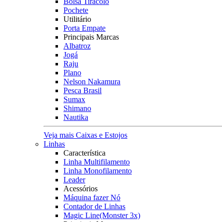
Bolsa Tiracolo
Pochete
Utilitário
Porta Empate
Principais Marcas
Albatroz
Jogá
Raju
Plano
Nelson Nakamura
Pesca Brasil
Sumax
Shimano
Nautika
Veja mais Caixas e Estojos
Linhas
Característica
Linha Multifilamento
Linha Monofilamento
Leader
Acessórios
Máquina fazer Nó
Contador de Linhas
Magic Line(Monster 3x)