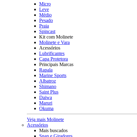
Micro
Leve
Médio
Pesado
Praia
Spincast
Kit com Molinete
Molinete e Vara
Acessórios
Lubrificantes
Capa Protetora
Principais Marcas
Rapala
Marine Sports
Albatroz
Shimano
Saint Plus
Daiwa
Maruri
Okuma
Veja mais Molinete
Acessórios
Mais buscados
Snap e Giradores