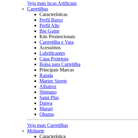
Veja mais Iscas Artificiais
Carretilhas
Características
Perfil Baixo
Perfil Alto
Big Game
Kits Promocionais
Carrretilha e Vara
Acessórios
Lubrificantes
Capa Protetora
Bolsa para Carretilha
Principais Marcas
Rapala
Marine Sports
Albatroz
Shimano
Saint Plus
Daiwa
Maruri
Okuma
Veja mais Carretilhas
Molinete
Característica