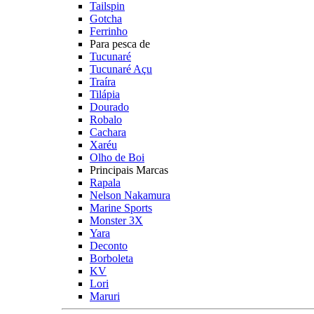
Tailspin
Gotcha
Ferrinho
Para pesca de
Tucunaré
Tucunaré Açu
Traíra
Tilápia
Dourado
Robalo
Cachara
Xaréu
Olho de Boi
Principais Marcas
Rapala
Nelson Nakamura
Marine Sports
Monster 3X
Yara
Deconto
Borboleta
KV
Lori
Maruri