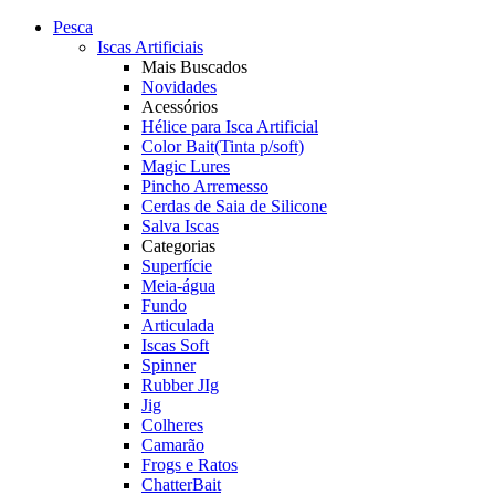
Pesca
Iscas Artificiais
Mais Buscados
Novidades
Acessórios
Hélice para Isca Artificial
Color Bait(Tinta p/soft)
Magic Lures
Pincho Arremesso
Cerdas de Saia de Silicone
Salva Iscas
Categorias
Superfície
Meia-água
Fundo
Articulada
Iscas Soft
Spinner
Rubber JIg
Jig
Colheres
Camarão
Frogs e Ratos
ChatterBait