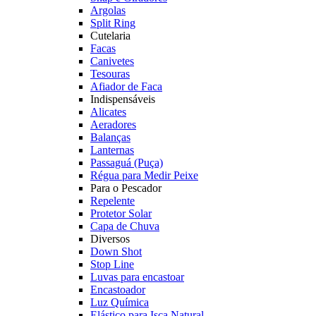
Argolas
Split Ring
Cutelaria
Facas
Canivetes
Tesouras
Afiador de Faca
Indispensáveis
Alicates
Aeradores
Balanças
Lanternas
Passaguá (Puça)
Régua para Medir Peixe
Para o Pescador
Repelente
Protetor Solar
Capa de Chuva
Diversos
Down Shot
Stop Line
Luvas para encastoar
Encastoador
Luz Química
Elástico para Isca Natural