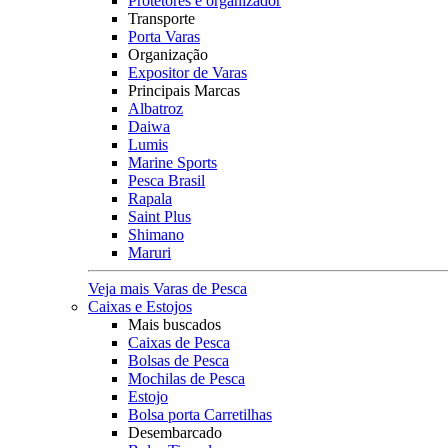
Protetores e organizador
Transporte
Porta Varas
Organização
Expositor de Varas
Principais Marcas
Albatroz
Daiwa
Lumis
Marine Sports
Pesca Brasil
Rapala
Saint Plus
Shimano
Maruri
Veja mais Varas de Pesca
Caixas e Estojos
Mais buscados
Caixas de Pesca
Bolsas de Pesca
Mochilas de Pesca
Estojo
Bolsa porta Carretilhas
Desembarcado