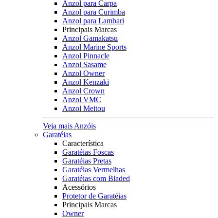
Anzol para Carpa
Anzol para Curimba
Anzol para Lambari
Principais Marcas
Anzol Gamakatsu
Anzol Marine Sports
Anzol Pinnacle
Anzol Sasame
Anzol Owner
Anzol Kenzaki
Anzol Crown
Anzol VMC
Anzol Meitou
Veja mais Anzóis
Garatéias
Característica
Garatéias Foscas
Garatéias Pretas
Garatéias Vermelhas
Garatéias com Bladed
Acessórios
Protetor de Garatéias
Principais Marcas
Owner