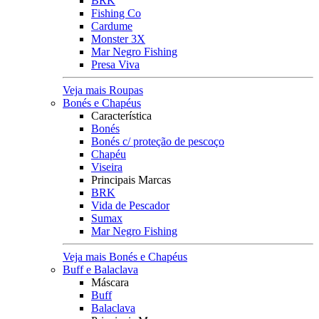
BRK
Fishing Co
Cardume
Monster 3X
Mar Negro Fishing
Presa Viva
Veja mais Roupas
Bonés e Chapéus
Característica
Bonés
Bonés c/ proteção de pescoço
Chapéu
Viseira
Principais Marcas
BRK
Vida de Pescador
Sumax
Mar Negro Fishing
Veja mais Bonés e Chapéus
Buff e Balaclava
Máscara
Buff
Balaclava