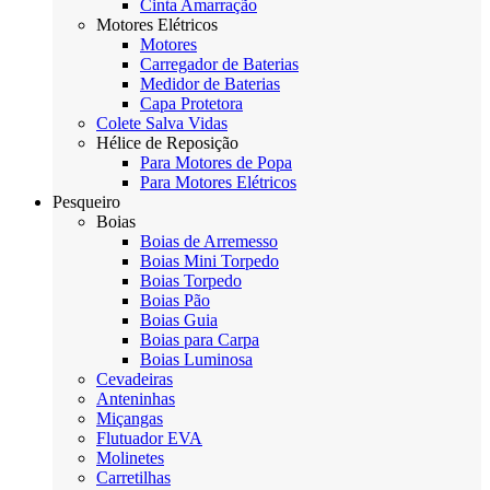
Cinta Amarração
Motores Elétricos
Motores
Carregador de Baterias
Medidor de Baterias
Capa Protetora
Colete Salva Vidas
Hélice de Reposição
Para Motores de Popa
Para Motores Elétricos
Pesqueiro
Boias
Boias de Arremesso
Boias Mini Torpedo
Boias Torpedo
Boias Pão
Boias Guia
Boias para Carpa
Boias Luminosa
Cevadeiras
Anteninhas
Miçangas
Flutuador EVA
Molinetes
Carretilhas