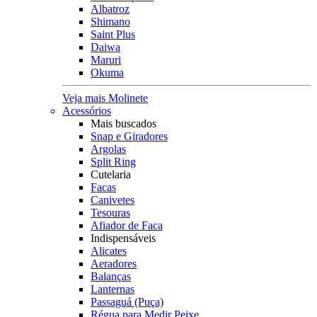
Albatroz
Shimano
Saint Plus
Daiwa
Maruri
Okuma
Veja mais Molinete
Acessórios
Mais buscados
Snap e Giradores
Argolas
Split Ring
Cutelaria
Facas
Canivetes
Tesouras
Afiador de Faca
Indispensáveis
Alicates
Aeradores
Balanças
Lanternas
Passaguá (Puça)
Régua para Medir Peixe