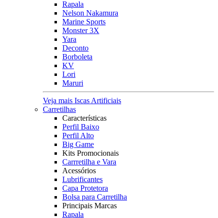
Rapala
Nelson Nakamura
Marine Sports
Monster 3X
Yara
Deconto
Borboleta
KV
Lori
Maruri
Veja mais Iscas Artificiais
Carretilhas
Características
Perfil Baixo
Perfil Alto
Big Game
Kits Promocionais
Carrretilha e Vara
Acessórios
Lubrificantes
Capa Protetora
Bolsa para Carretilha
Principais Marcas
Rapala