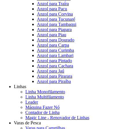
Anzol para Traíra
Anzol para Pacu
Anzol para Corvina
Anzol para Tucunaré
Anzol para Tambaqui
Anzol para Piapara
Anzol para Piau
Anzol para Dourado
Anzol para Carpa
Anzol para Curimba
Anzol para Lambari
Anzol para Pintado
Anzol para Cachara
Anzol para Jaú
Anzol para Pirarara
Anzol para Piraíba
Linhas
Linha Monofilamento
Linha Multifilamento
Leader
Máquina Fazer Nó
Contador de Linha
Magic Line - Renovador de Linhas
Varas de Pesca
Varas para Carretilhas