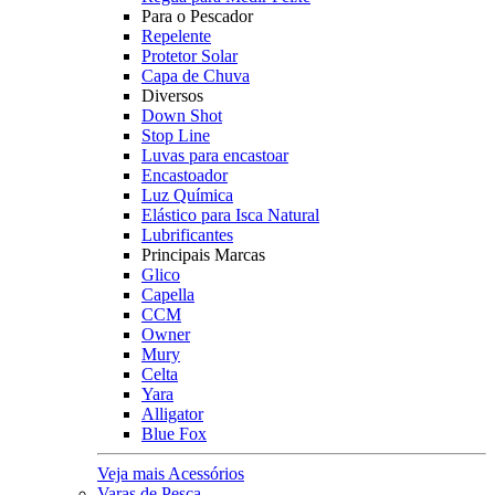
Para o Pescador
Repelente
Protetor Solar
Capa de Chuva
Diversos
Down Shot
Stop Line
Luvas para encastoar
Encastoador
Luz Química
Elástico para Isca Natural
Lubrificantes
Principais Marcas
Glico
Capella
CCM
Owner
Mury
Celta
Yara
Alligator
Blue Fox
Veja mais Acessórios
Varas de Pesca