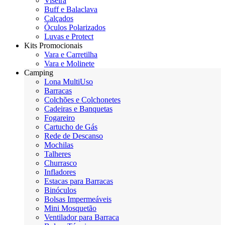
Viseira
Buff e Balaclava
Calçados
Óculos Polarizados
Luvas e Protect
Kits Promocionais
Vara e Carretilha
Vara e Molinete
Camping
Lona MultiUso
Barracas
Colchões e Colchonetes
Cadeiras e Banquetas
Fogareiro
Cartucho de Gás
Rede de Descanso
Mochilas
Talheres
Churrasco
Infladores
Estacas para Barracas
Binóculos
Bolsas Impermeáveis
Mini Mosquetão
Ventilador para Barraca