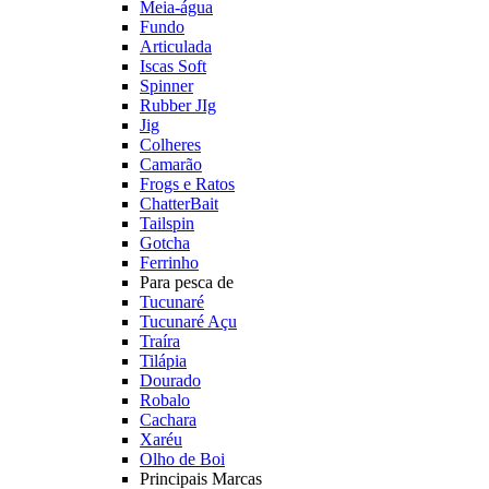
Meia-água
Fundo
Articulada
Iscas Soft
Spinner
Rubber JIg
Jig
Colheres
Camarão
Frogs e Ratos
ChatterBait
Tailspin
Gotcha
Ferrinho
Para pesca de
Tucunaré
Tucunaré Açu
Traíra
Tilápia
Dourado
Robalo
Cachara
Xaréu
Olho de Boi
Principais Marcas