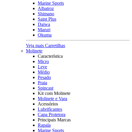
Marine Sports
Albatroz
Shimano
Saint Plus
Daiwa
Maruri
Okuma
Veja mais Carretilhas
Molinete
Característica
Micro
Leve
Médio
Pesado
Praia
Spincast
Kit com Molinete
Molinete e Vara
Acessórios
Lubrificantes
Capa Protetora
Principais Marcas
Rapala
Marine Sports