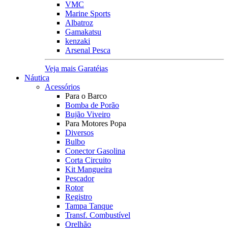
VMC
Marine Sports
Albatroz
Gamakatsu
kenzaki
Arsenal Pesca
Veja mais Garatéias
Náutica
Acessórios
Para o Barco
Bomba de Porão
Bujão Viveiro
Para Motores Popa
Diversos
Bulbo
Conector Gasolina
Corta Circuito
Kit Mangueira
Pescador
Rotor
Registro
Tampa Tanque
Transf. Combustível
Orelhão