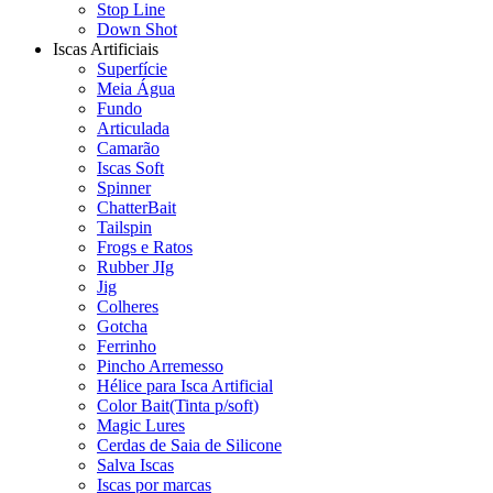
Stop Line
Down Shot
Iscas Artificiais
Superfície
Meia Água
Fundo
Articulada
Camarão
Iscas Soft
Spinner
ChatterBait
Tailspin
Frogs e Ratos
Rubber JIg
Jig
Colheres
Gotcha
Ferrinho
Pincho Arremesso
Hélice para Isca Artificial
Color Bait(Tinta p/soft)
Magic Lures
Cerdas de Saia de Silicone
Salva Iscas
Iscas por marcas