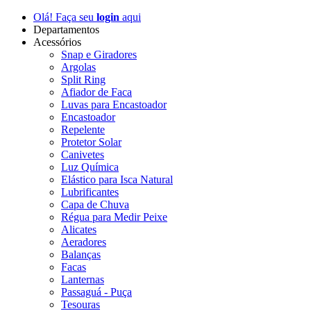
Olá! Faça seu
login
aqui
Departamentos
Acessórios
Snap e Giradores
Argolas
Split Ring
Afiador de Faca
Luvas para Encastoador
Encastoador
Repelente
Protetor Solar
Canivetes
Luz Química
Elástico para Isca Natural
Lubrificantes
Capa de Chuva
Régua para Medir Peixe
Alicates
Aeradores
Balanças
Facas
Lanternas
Passaguá - Puça
Tesouras