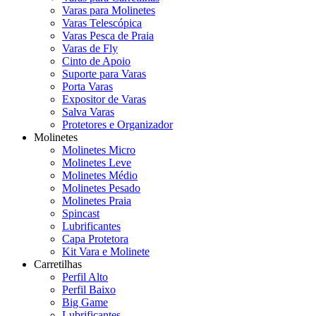
Varas para Molinetes
Varas Telescópica
Varas Pesca de Praia
Varas de Fly
Cinto de Apoio
Suporte para Varas
Porta Varas
Expositor de Varas
Salva Varas
Protetores e Organizador
Molinetes
Molinetes Micro
Molinetes Leve
Molinetes Médio
Molinetes Pesado
Molinetes Praia
Spincast
Lubrificantes
Capa Protetora
Kit Vara e Molinete
Carretilhas
Perfil Alto
Perfil Baixo
Big Game
Lubrificantes