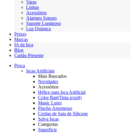
Varas
Linhas
Acessórios
Alarmes Sonoro
Suporte Luminoso
Luz Quimica
Peixes
Marcas
IA da Isca
Blog
Cartão Presente
Pesca
Iscas Artificiais
Mais Buscados
Novidades
Acessórios
Hélice para Isca Artificial
Color Bait(Tinta p/soft)
Magic Lures
Pincho Arremesso
Cerdas de Saia de Silicone
Salva Iscas
Categorias
Superfície