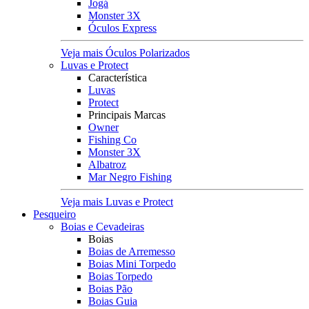
Jogá
Monster 3X
Óculos Express
Veja mais Óculos Polarizados
Luvas e Protect
Característica
Luvas
Protect
Principais Marcas
Owner
Fishing Co
Monster 3X
Albatroz
Mar Negro Fishing
Veja mais Luvas e Protect
Pesqueiro
Boias e Cevadeiras
Boias
Boias de Arremesso
Boias Mini Torpedo
Boias Torpedo
Boias Pão
Boias Guia