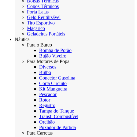
Bolsas Térmicas
Copos Térmicos
Porta Latas
Gelo Reutilizável
Tiro Esportivo
Maçarico
Geladeiras Portáteis
Náutica
Para o Barco
Bomba de Porão
Bujão Viveiro
Para Motores de Popa
Diversos
Bulbo
Conector Gasolina
Corta Circuito
Kit Mangueira
Pescador
Rotor
Registro
Tampa do Tanque
Transf. Combustível
Orelhão
Puxador de Partida
Para Carretas