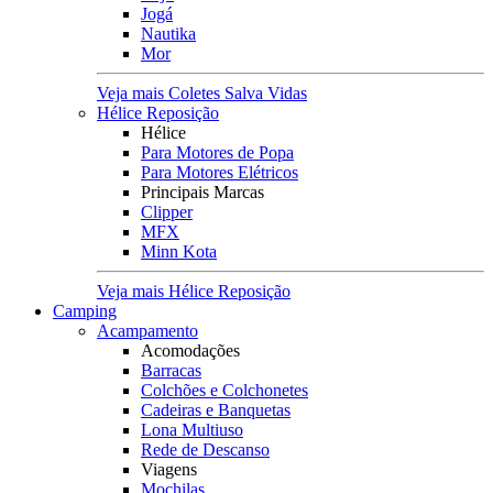
Jogá
Nautika
Mor
Veja mais Coletes Salva Vidas
Hélice Reposição
Hélice
Para Motores de Popa
Para Motores Elétricos
Principais Marcas
Clipper
MFX
Minn Kota
Veja mais Hélice Reposição
Camping
Acampamento
Acomodações
Barracas
Colchões e Colchonetes
Cadeiras e Banquetas
Lona Multiuso
Rede de Descanso
Viagens
Mochilas