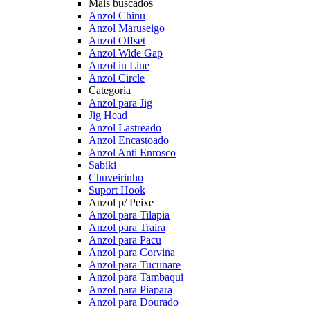
Mais buscados
Anzol Chinu
Anzol Maruseigo
Anzol Offset
Anzol Wide Gap
Anzol in Line
Anzol Circle
Categoria
Anzol para Jig
Jig Head
Anzol Lastreado
Anzol Encastoado
Anzol Anti Enrosco
Sabiki
Chuveirinho
Suport Hook
Anzol p/ Peixe
Anzol para Tilapia
Anzol para Traira
Anzol para Pacu
Anzol para Corvina
Anzol para Tucunare
Anzol para Tambaqui
Anzol para Piapara
Anzol para Dourado