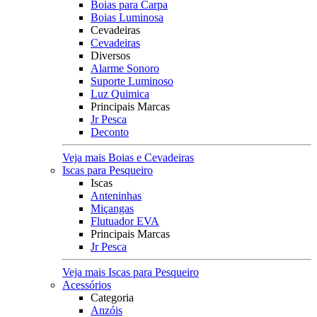
Boias para Carpa
Boias Luminosa
Cevadeiras
Cevadeiras
Diversos
Alarme Sonoro
Suporte Luminoso
Luz Quimica
Principais Marcas
Jr Pesca
Deconto
Veja mais Boias e Cevadeiras
Iscas para Pesqueiro
Iscas
Anteninhas
Miçangas
Flutuador EVA
Principais Marcas
Jr Pesca
Veja mais Iscas para Pesqueiro
Acessórios
Categoria
Anzóis