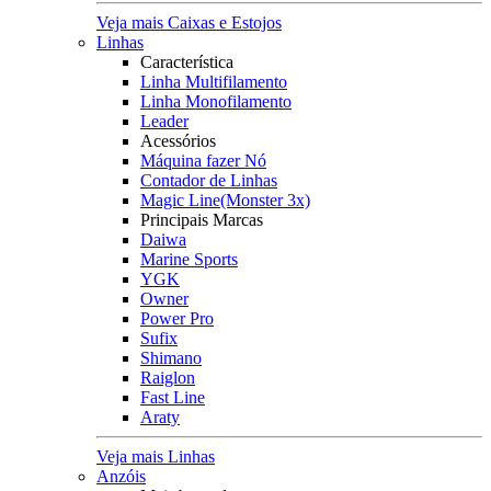
Veja mais Caixas e Estojos
Linhas
Característica
Linha Multifilamento
Linha Monofilamento
Leader
Acessórios
Máquina fazer Nó
Contador de Linhas
Magic Line(Monster 3x)
Principais Marcas
Daiwa
Marine Sports
YGK
Owner
Power Pro
Sufix
Shimano
Raiglon
Fast Line
Araty
Veja mais Linhas
Anzóis