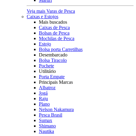
Maruri
Veja mais Varas de Pesca
Caixas e Estojos
Mais buscados
Caixas de Pesca
Bolsas de Pesca
Mochilas de Pesca
Estojo
Bolsa porta Carretilhas
Desembarcado
Bolsa Tiracolo
Pochete
Utilitário
Porta Empate
Principais Marcas
Albatroz
Jogá
Raju
Plano
Nelson Nakamura
Pesca Brasil
Sumax
Shimano
Nautika