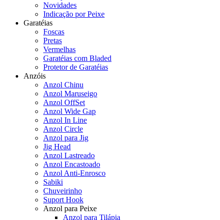
Novidades
Indicação por Peixe
Garatéias
Foscas
Pretas
Vermelhas
Garatéias com Bladed
Protetor de Garatéias
Anzóis
Anzol Chinu
Anzol Maruseigo
Anzol OffSet
Anzol Wide Gap
Anzol In Line
Anzol Circle
Anzol para Jig
Jig Head
Anzol Lastreado
Anzol Encastoado
Anzol Anti-Enrosco
Sabiki
Chuveirinho
Suport Hook
Anzol para Peixe
Anzol para Tilápia