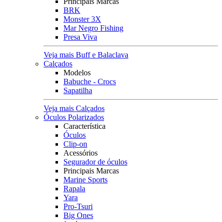
Principais Marcas
BRK
Monster 3X
Mar Negro Fishing
Presa Viva
Veja mais Buff e Balaclava
Calçados
Modelos
Babuche - Crocs
Sapatilha
Veja mais Calçados
Óculos Polarizados
Característica
Óculos
Clip-on
Acessórios
Segurador de óculos
Principais Marcas
Marine Sports
Rapala
Yara
Pro-Tsuri
Big Ones