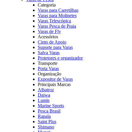
Categoria
Varas para Carretilhas
Varas para Molinetes
Varas Telescópica
Varas Pesca de Praia
Varas de Fly
Acessórios
Cinto de Apoio
Suporte para Varas
Salva Varas
Protetores e organizador
Transporte
Porta Varas
Organização
Expositor de Varas
Principais Marcas
Albatroz
Daiwa
Lumis
Marine Sports
Pesca Brasil
Rapala
Saint Plus
Shimano