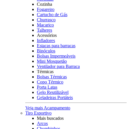
Cozinha
Fogareiro
Cartucho de Gás
Churrasco
Maçarico
Talheres
Acessórios
Infladores
Estacas para barracas
Binóculos
Bolsas Impermeáveis
Mini Mosquetão
Ventilador para Barraca
Térmicas
Bolsas Térmicas
Copo Térmico
Porta Latas
Gelo Reutilizável
Geladeiras Portáteis
Veja mais Acampamento
Tiro Esportivo
Mais buscados
Arcos
Chumbinhos