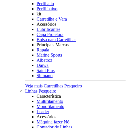
Perfil alto
Perfil baixo
kit
Carretilha e Vara
Acessórios
Lubrificantes
Capa Protetora
Bolsa para Carretilhas
Principais Marcas
Rapala
Marine Sports
Albatroz
Daiwa
Saint Plus
Shimano
Veja mais Carretilhas Pesqueiro
Linhas Pesqueiro
Característica
Multifilamento
Monofilamento
Leader
Acessórios
Máquina fazer Nó
Contador de Linhas