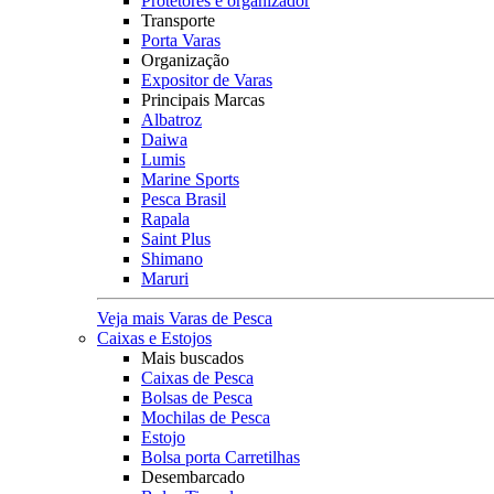
Protetores e organizador
Transporte
Porta Varas
Organização
Expositor de Varas
Principais Marcas
Albatroz
Daiwa
Lumis
Marine Sports
Pesca Brasil
Rapala
Saint Plus
Shimano
Maruri
Veja mais Varas de Pesca
Caixas e Estojos
Mais buscados
Caixas de Pesca
Bolsas de Pesca
Mochilas de Pesca
Estojo
Bolsa porta Carretilhas
Desembarcado