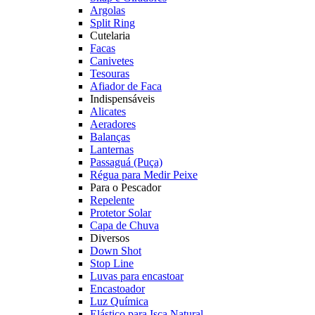
Argolas
Split Ring
Cutelaria
Facas
Canivetes
Tesouras
Afiador de Faca
Indispensáveis
Alicates
Aeradores
Balanças
Lanternas
Passaguá (Puça)
Régua para Medir Peixe
Para o Pescador
Repelente
Protetor Solar
Capa de Chuva
Diversos
Down Shot
Stop Line
Luvas para encastoar
Encastoador
Luz Química
Elástico para Isca Natural