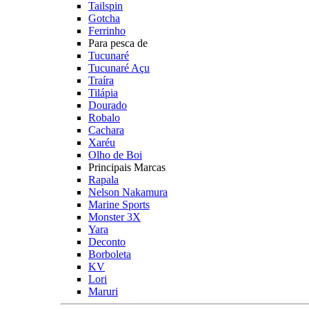
Tailspin
Gotcha
Ferrinho
Para pesca de
Tucunaré
Tucunaré Açu
Traíra
Tilápia
Dourado
Robalo
Cachara
Xaréu
Olho de Boi
Principais Marcas
Rapala
Nelson Nakamura
Marine Sports
Monster 3X
Yara
Deconto
Borboleta
KV
Lori
Maruri