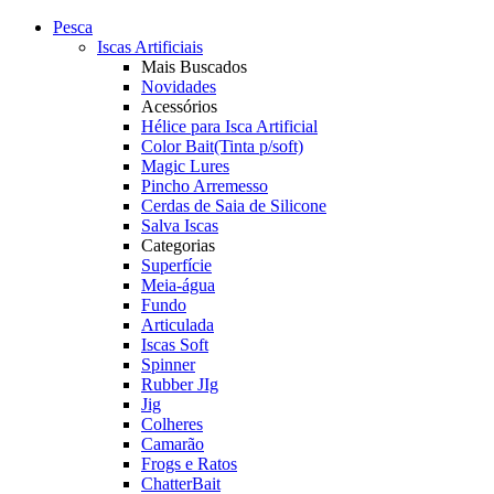
Pesca
Iscas Artificiais
Mais Buscados
Novidades
Acessórios
Hélice para Isca Artificial
Color Bait(Tinta p/soft)
Magic Lures
Pincho Arremesso
Cerdas de Saia de Silicone
Salva Iscas
Categorias
Superfície
Meia-água
Fundo
Articulada
Iscas Soft
Spinner
Rubber JIg
Jig
Colheres
Camarão
Frogs e Ratos
ChatterBait