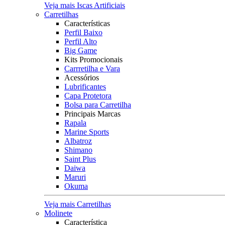
Veja mais Iscas Artificiais
Carretilhas
Características
Perfil Baixo
Perfil Alto
Big Game
Kits Promocionais
Carrretilha e Vara
Acessórios
Lubrificantes
Capa Protetora
Bolsa para Carretilha
Principais Marcas
Rapala
Marine Sports
Albatroz
Shimano
Saint Plus
Daiwa
Maruri
Okuma
Veja mais Carretilhas
Molinete
Característica