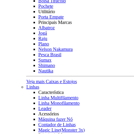
Bolsa Tiracolo
Pochete
Utilitário
Porta Empate
Principais Marcas
Albatroz
Jogá
Raju
Plano
Nelson Nakamura
Pesca Brasil
Sumax
Shimano
Nautika
Veja mais Caixas e Estojos
Linhas
Característica
Linha Multifilamento
Linha Monofilamento
Leader
Acessórios
Máquina fazer Nó
Contador de Linhas
Magic Line(Monster 3x)