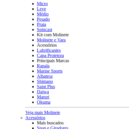
Micro
Leve
Médio
Pesado
Praia
Spincast
Kit com Molinete
Molinete e Vara
Acessórios
Lubrificantes
Capa Protetora
Principais Marcas
Rapala
Marine Sports
Albatroz
Shimano
Saint Plus
Daiwa
Maruri
Okuma
Veja mais Molinete
Acessórios
Mais buscados
Snap e Giradores