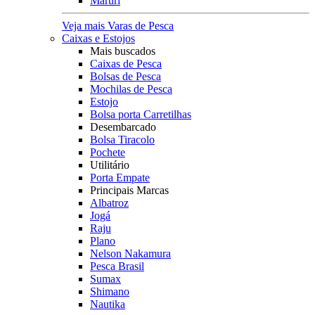
Maruri
Veja mais Varas de Pesca
Caixas e Estojos
Mais buscados
Caixas de Pesca
Bolsas de Pesca
Mochilas de Pesca
Estojo
Bolsa porta Carretilhas
Desembarcado
Bolsa Tiracolo
Pochete
Utilitário
Porta Empate
Principais Marcas
Albatroz
Jogá
Raju
Plano
Nelson Nakamura
Pesca Brasil
Sumax
Shimano
Nautika