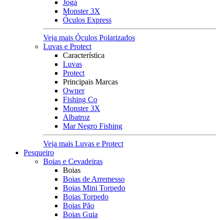
Jogá
Monster 3X
Óculos Express
Veja mais Óculos Polarizados
Luvas e Protect
Característica
Luvas
Protect
Principais Marcas
Owner
Fishing Co
Monster 3X
Albatroz
Mar Negro Fishing
Veja mais Luvas e Protect
Pesqueiro
Boias e Cevadeiras
Boias
Boias de Arremesso
Boias Mini Torpedo
Boias Torpedo
Boias Pão
Boias Guia