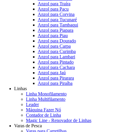
Anzol para Traíra
Anzol para Pacu
Anzol para Corvina
Anzol para Tucunaré
Anzol para Tambaqui
Anzol para Piapara
Anzol para Piau
Anzol para Dourado
Anzol para Carpa
Anzol para Curimba
Anzol para Lambari
Anzol para Pintado
Anzol para Cachara
Anzol para Jaú
Anzol para Pirarara
Anzol para Piraíba
Linhas
Linha Monofilamento
Linha Multifilamento
Leader
Máquina Fazer Nó
Contador de Linha
Magic Line - Renovador de Linhas
Varas de Pesca
Varas para Carretilhas