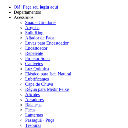
Olá! Faça seu
login
aqui
Departamentos
Acessórios
Snap e Giradores
Argolas
Split Ring
Afiador de Faca
Luvas para Encastoador
Encastoador
Repelente
Protetor Solar
Canivetes
Luz Química
Elástico para Isca Natural
Lubrificantes
Capa de Chuva
Régua para Medir Peixe
Alicates
Aeradores
Balanças
Facas
Lanternas
Passaguá - Puça
Tesouras