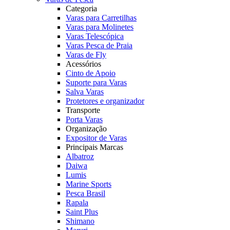
Categoria
Varas para Carretilhas
Varas para Molinetes
Varas Telescópica
Varas Pesca de Praia
Varas de Fly
Acessórios
Cinto de Apoio
Suporte para Varas
Salva Varas
Protetores e organizador
Transporte
Porta Varas
Organização
Expositor de Varas
Principais Marcas
Albatroz
Daiwa
Lumis
Marine Sports
Pesca Brasil
Rapala
Saint Plus
Shimano