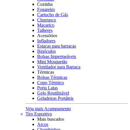
Cozinha
Fogareiro
Cartucho de Gás
Churrasco
Maçarico
Talheres
Acessórios
Infladores
Estacas para barracas
Binóculos
Bolsas Impermeáveis
Mini Mosquetão
Ventilador para Barraca
Térmicas
Bolsas Térmicas
Copo Térmico
Porta Latas
Gelo Reutilizável
Geladeiras Portáteis
Veja mais Acampamento
Tiro Esportivo
Mais buscados
Arcos
Chumbinhos