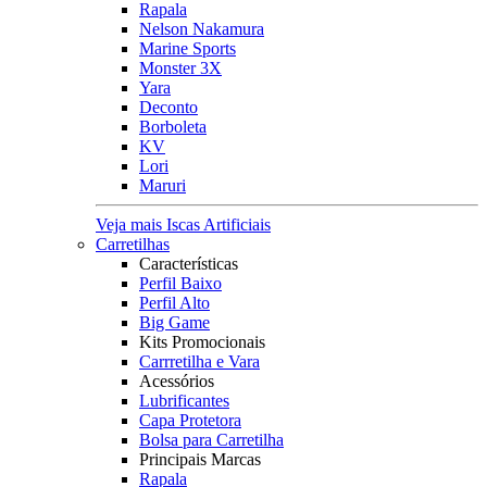
Rapala
Nelson Nakamura
Marine Sports
Monster 3X
Yara
Deconto
Borboleta
KV
Lori
Maruri
Veja mais Iscas Artificiais
Carretilhas
Características
Perfil Baixo
Perfil Alto
Big Game
Kits Promocionais
Carrretilha e Vara
Acessórios
Lubrificantes
Capa Protetora
Bolsa para Carretilha
Principais Marcas
Rapala