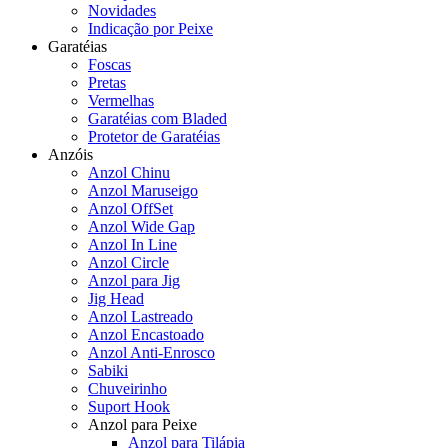
Novidades
Indicação por Peixe
Garatéias
Foscas
Pretas
Vermelhas
Garatéias com Bladed
Protetor de Garatéias
Anzóis
Anzol Chinu
Anzol Maruseigo
Anzol OffSet
Anzol Wide Gap
Anzol In Line
Anzol Circle
Anzol para Jig
Jig Head
Anzol Lastreado
Anzol Encastoado
Anzol Anti-Enrosco
Sabiki
Chuveirinho
Suport Hook
Anzol para Peixe
Anzol para Tilápia