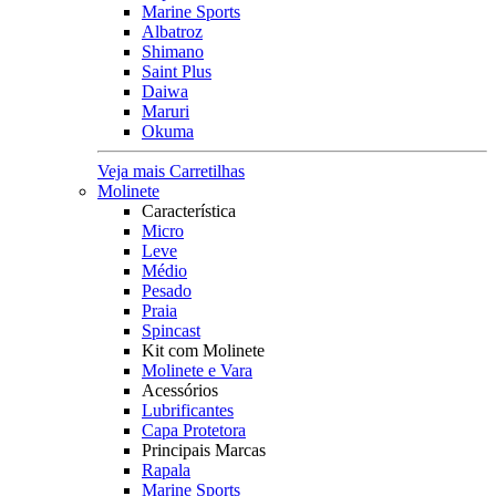
Marine Sports
Albatroz
Shimano
Saint Plus
Daiwa
Maruri
Okuma
Veja mais Carretilhas
Molinete
Característica
Micro
Leve
Médio
Pesado
Praia
Spincast
Kit com Molinete
Molinete e Vara
Acessórios
Lubrificantes
Capa Protetora
Principais Marcas
Rapala
Marine Sports