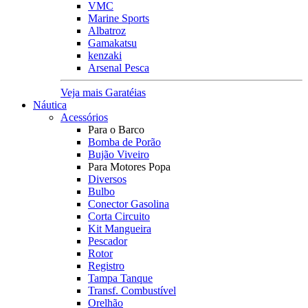
VMC
Marine Sports
Albatroz
Gamakatsu
kenzaki
Arsenal Pesca
Veja mais Garatéias
Náutica
Acessórios
Para o Barco
Bomba de Porão
Bujão Viveiro
Para Motores Popa
Diversos
Bulbo
Conector Gasolina
Corta Circuito
Kit Mangueira
Pescador
Rotor
Registro
Tampa Tanque
Transf. Combustível
Orelhão