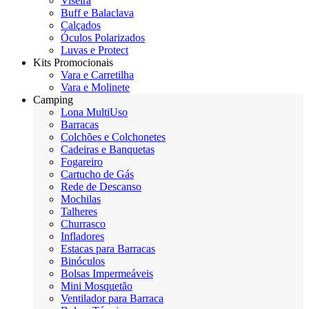
Viseira
Buff e Balaclava
Calçados
Óculos Polarizados
Luvas e Protect
Kits Promocionais
Vara e Carretilha
Vara e Molinete
Camping
Lona MultiUso
Barracas
Colchões e Colchonetes
Cadeiras e Banquetas
Fogareiro
Cartucho de Gás
Rede de Descanso
Mochilas
Talheres
Churrasco
Infladores
Estacas para Barracas
Binóculos
Bolsas Impermeáveis
Mini Mosquetão
Ventilador para Barraca