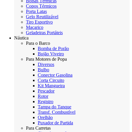
Bolsas Térmicas
Copos Térmicos
Porta Latas
Gelo Reutilizável
Tiro Esportivo
Maçarico
Geladeiras Portáteis
Náutica
Para o Barco
Bomba de Porão
Bujão Viveiro
Para Motores de Popa
Diversos
Bulbo
Conector Gasolina
Corta Circuito
Kit Mangueira
Pescador
Rotor
Registro
Tampa do Tanque
Transf. Combustível
Orelhão
Puxador de Partida
Para Carretas