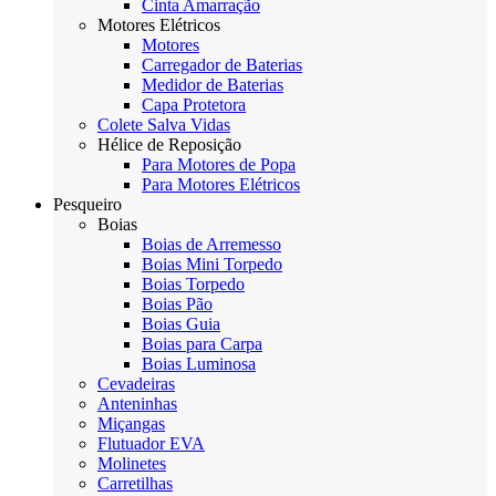
Cinta Amarração
Motores Elétricos
Motores
Carregador de Baterias
Medidor de Baterias
Capa Protetora
Colete Salva Vidas
Hélice de Reposição
Para Motores de Popa
Para Motores Elétricos
Pesqueiro
Boias
Boias de Arremesso
Boias Mini Torpedo
Boias Torpedo
Boias Pão
Boias Guia
Boias para Carpa
Boias Luminosa
Cevadeiras
Anteninhas
Miçangas
Flutuador EVA
Molinetes
Carretilhas