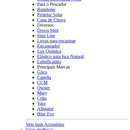
Para o Pescador
Repelente
Protetor Solar
Capa de Chuva
Diversos
Down Shot
Stop Line
Luvas para encastoar
Encastoador
Luz Química
Elástico para Isca Natural
Lubrificantes
Principais Marcas
Glico
Capella
CCM
Owner
Mury
Celta
Yara
Alligator
Blue Fox
Veja mais Acessórios
Varas de Pesca