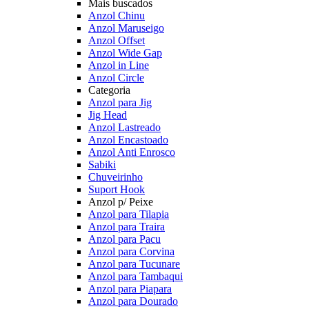
Mais buscados
Anzol Chinu
Anzol Maruseigo
Anzol Offset
Anzol Wide Gap
Anzol in Line
Anzol Circle
Categoria
Anzol para Jig
Jig Head
Anzol Lastreado
Anzol Encastoado
Anzol Anti Enrosco
Sabiki
Chuveirinho
Suport Hook
Anzol p/ Peixe
Anzol para Tilapia
Anzol para Traira
Anzol para Pacu
Anzol para Corvina
Anzol para Tucunare
Anzol para Tambaqui
Anzol para Piapara
Anzol para Dourado