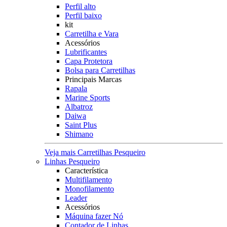
Perfil alto
Perfil baixo
kit
Carretilha e Vara
Acessórios
Lubrificantes
Capa Protetora
Bolsa para Carretilhas
Principais Marcas
Rapala
Marine Sports
Albatroz
Daiwa
Saint Plus
Shimano
Veja mais Carretilhas Pesqueiro
Linhas Pesqueiro
Característica
Multifilamento
Monofilamento
Leader
Acessórios
Máquina fazer Nó
Contador de Linhas