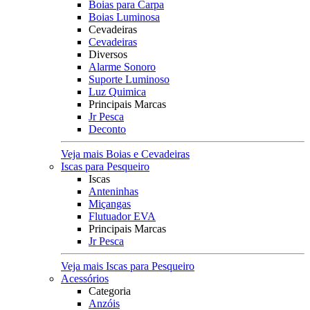
Boias para Carpa
Boias Luminosa
Cevadeiras
Cevadeiras
Diversos
Alarme Sonoro
Suporte Luminoso
Luz Quimica
Principais Marcas
Jr Pesca
Deconto
Veja mais Boias e Cevadeiras
Iscas para Pesqueiro
Iscas
Anteninhas
Miçangas
Flutuador EVA
Principais Marcas
Jr Pesca
Veja mais Iscas para Pesqueiro
Acessórios
Categoria
Anzóis