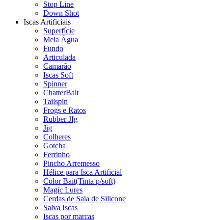
Stop Line
Down Shot
Iscas Artificiais
Superfície
Meia Água
Fundo
Articulada
Camarão
Iscas Soft
Spinner
ChatterBait
Tailspin
Frogs e Ratos
Rubber JIg
Jig
Colheres
Gotcha
Ferrinho
Pincho Arremesso
Hélice para Isca Artificial
Color Bait(Tinta p/soft)
Magic Lures
Cerdas de Saia de Silicone
Salva Iscas
Iscas por marcas