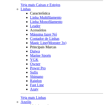
Veja mais Caixas e Estojos
Linhas
Característica
Linha Multifilamento
Linha Monofilamento
Leader
Acessórios
Máquina fazer Nó
Contador de Linhas
Magic Line(Monster 3x)
Principais Marcas
Daiwa
Marine Sports
YGK
Owner
Power Pro
Sufix
Shimano
Raiglon
Fast Line
Araty
Veja mais Linhas
Anzóis