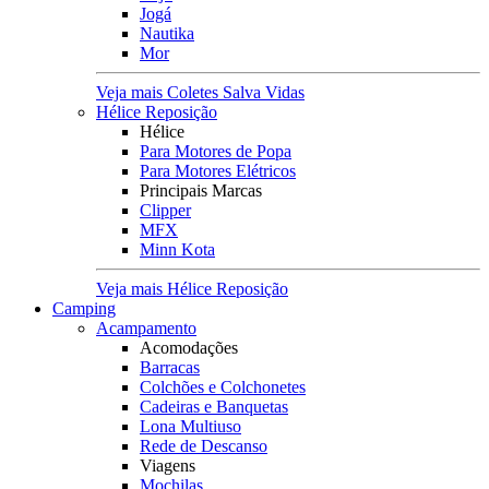
Jogá
Nautika
Mor
Veja mais Coletes Salva Vidas
Hélice Reposição
Hélice
Para Motores de Popa
Para Motores Elétricos
Principais Marcas
Clipper
MFX
Minn Kota
Veja mais Hélice Reposição
Camping
Acampamento
Acomodações
Barracas
Colchões e Colchonetes
Cadeiras e Banquetas
Lona Multiuso
Rede de Descanso
Viagens
Mochilas