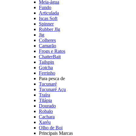
Meia-água
Fundo
Articulada
Iscas Soft
Spinner
Rubber JIg
Jig
Colheres
Camarão
Frogs e Ratos
ChatterBait
Tailspin
Gotcha
Ferrinho
Para pesca de
Tucunaré
Tucunaré Açu
Traíra
Tilápia
Dourado
Robalo
Cachara
Xaréu
Olho de Boi
Principais Marcas