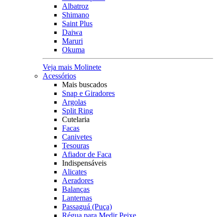
Albatroz
Shimano
Saint Plus
Daiwa
Maruri
Okuma
Veja mais Molinete
Acessórios
Mais buscados
Snap e Giradores
Argolas
Split Ring
Cutelaria
Facas
Canivetes
Tesouras
Afiador de Faca
Indispensáveis
Alicates
Aeradores
Balanças
Lanternas
Passaguá (Puça)
Régua para Medir Peixe