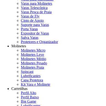
Varas para Molinetes
Varas Telescópica
Varas Pesca de Praia
Varas de Fly
Cinto de Apoio
Suporte para Varas
Porta Varas
Expositor de Varas
Salva Varas
Protetores e Organizador
Molinetes
Molinetes Micro
Molinetes Leve
Molinetes Médio
Molinetes Pesado
Molinetes Praia
Spincast
Lubrificantes
Capa Protetora
Kit Vara e Molinete
Carretilhas
Perfil Alto
Perfil Baixo
Big Game
Lubrificantes