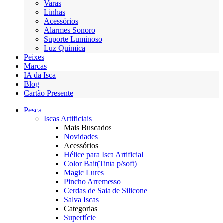
Varas
Linhas
Acessórios
Alarmes Sonoro
Suporte Luminoso
Luz Quimica
Peixes
Marcas
IA da Isca
Blog
Cartão Presente
Pesca
Iscas Artificiais
Mais Buscados
Novidades
Acessórios
Hélice para Isca Artificial
Color Bait(Tinta p/soft)
Magic Lures
Pincho Arremesso
Cerdas de Saia de Silicone
Salva Iscas
Categorias
Superfície