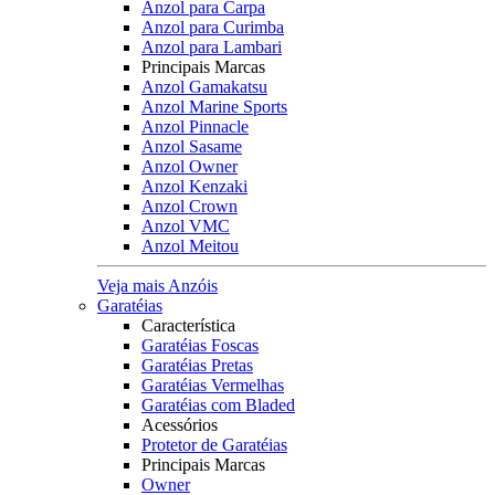
Anzol para Carpa
Anzol para Curimba
Anzol para Lambari
Principais Marcas
Anzol Gamakatsu
Anzol Marine Sports
Anzol Pinnacle
Anzol Sasame
Anzol Owner
Anzol Kenzaki
Anzol Crown
Anzol VMC
Anzol Meitou
Veja mais Anzóis
Garatéias
Característica
Garatéias Foscas
Garatéias Pretas
Garatéias Vermelhas
Garatéias com Bladed
Acessórios
Protetor de Garatéias
Principais Marcas
Owner