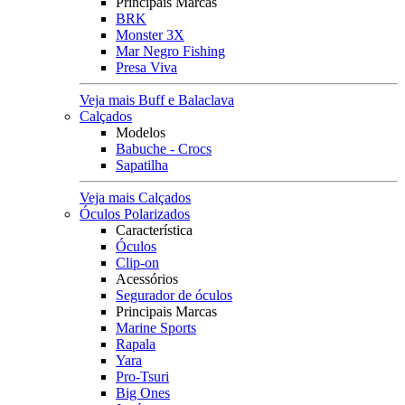
Principais Marcas
BRK
Monster 3X
Mar Negro Fishing
Presa Viva
Veja mais Buff e Balaclava
Calçados
Modelos
Babuche - Crocs
Sapatilha
Veja mais Calçados
Óculos Polarizados
Característica
Óculos
Clip-on
Acessórios
Segurador de óculos
Principais Marcas
Marine Sports
Rapala
Yara
Pro-Tsuri
Big Ones