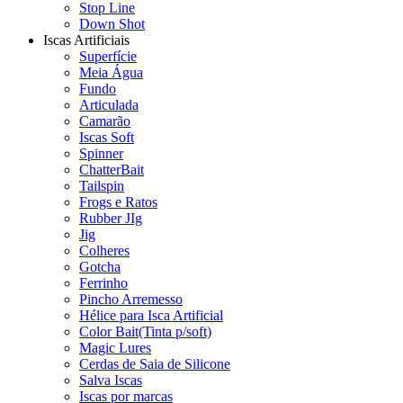
Stop Line
Down Shot
Iscas Artificiais
Superfície
Meia Água
Fundo
Articulada
Camarão
Iscas Soft
Spinner
ChatterBait
Tailspin
Frogs e Ratos
Rubber JIg
Jig
Colheres
Gotcha
Ferrinho
Pincho Arremesso
Hélice para Isca Artificial
Color Bait(Tinta p/soft)
Magic Lures
Cerdas de Saia de Silicone
Salva Iscas
Iscas por marcas