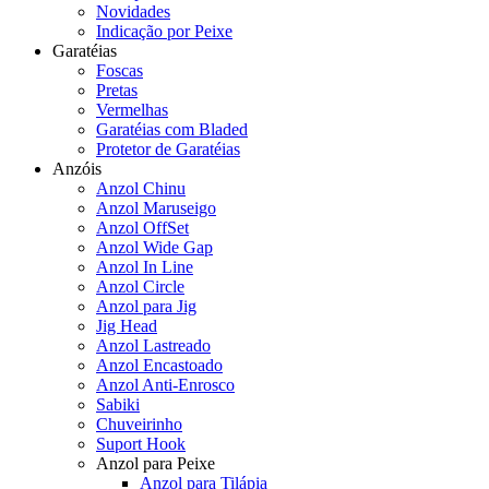
Novidades
Indicação por Peixe
Garatéias
Foscas
Pretas
Vermelhas
Garatéias com Bladed
Protetor de Garatéias
Anzóis
Anzol Chinu
Anzol Maruseigo
Anzol OffSet
Anzol Wide Gap
Anzol In Line
Anzol Circle
Anzol para Jig
Jig Head
Anzol Lastreado
Anzol Encastoado
Anzol Anti-Enrosco
Sabiki
Chuveirinho
Suport Hook
Anzol para Peixe
Anzol para Tilápia