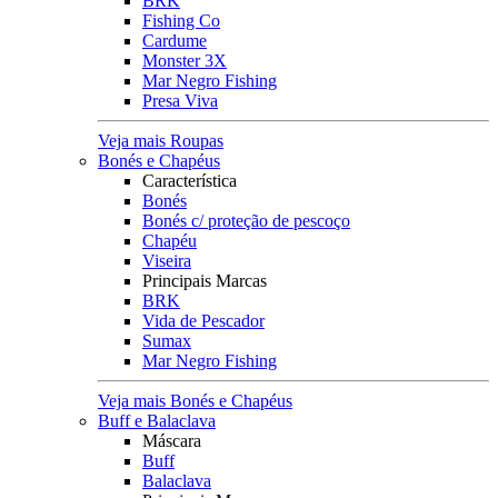
BRK
Fishing Co
Cardume
Monster 3X
Mar Negro Fishing
Presa Viva
Veja mais Roupas
Bonés e Chapéus
Característica
Bonés
Bonés c/ proteção de pescoço
Chapéu
Viseira
Principais Marcas
BRK
Vida de Pescador
Sumax
Mar Negro Fishing
Veja mais Bonés e Chapéus
Buff e Balaclava
Máscara
Buff
Balaclava