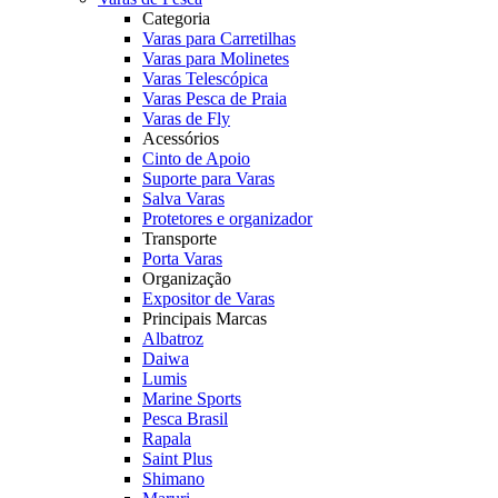
Categoria
Varas para Carretilhas
Varas para Molinetes
Varas Telescópica
Varas Pesca de Praia
Varas de Fly
Acessórios
Cinto de Apoio
Suporte para Varas
Salva Varas
Protetores e organizador
Transporte
Porta Varas
Organização
Expositor de Varas
Principais Marcas
Albatroz
Daiwa
Lumis
Marine Sports
Pesca Brasil
Rapala
Saint Plus
Shimano