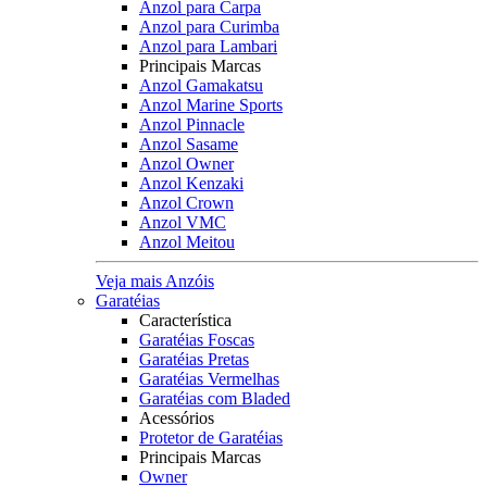
Anzol para Carpa
Anzol para Curimba
Anzol para Lambari
Principais Marcas
Anzol Gamakatsu
Anzol Marine Sports
Anzol Pinnacle
Anzol Sasame
Anzol Owner
Anzol Kenzaki
Anzol Crown
Anzol VMC
Anzol Meitou
Veja mais Anzóis
Garatéias
Característica
Garatéias Foscas
Garatéias Pretas
Garatéias Vermelhas
Garatéias com Bladed
Acessórios
Protetor de Garatéias
Principais Marcas
Owner