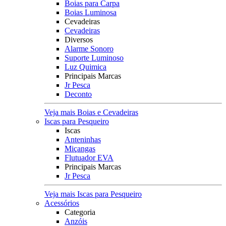
Boias para Carpa
Boias Luminosa
Cevadeiras
Cevadeiras
Diversos
Alarme Sonoro
Suporte Luminoso
Luz Quimica
Principais Marcas
Jr Pesca
Deconto
Veja mais Boias e Cevadeiras
Iscas para Pesqueiro
Iscas
Anteninhas
Miçangas
Flutuador EVA
Principais Marcas
Jr Pesca
Veja mais Iscas para Pesqueiro
Acessórios
Categoria
Anzóis