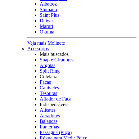
Albatroz
Shimano
Saint Plus
Daiwa
Maruri
Okuma
Veja mais Molinete
Acessórios
Mais buscados
Snap e Giradores
Argolas
Split Ring
Cutelaria
Facas
Canivetes
Tesouras
Afiador de Faca
Indispensáveis
Alicates
Aeradores
Balanças
Lanternas
Passaguá (Puça)
Régua para Medir Peixe