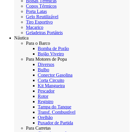
Bolsas Térmicas
Copos Térmicos
Porta Latas
Gelo Reutilizável
Tiro Esportivo
Maçarico
Geladeiras Portáteis
Náutica
Para o Barco
Bomba de Porão
Bujão Viveiro
Para Motores de Popa
Diversos
Bulbo
Conector Gasolina
Corta Circuito
Kit Mangueira
Pescador
Rotor
Registro
Tampa do Tanque
Transf. Combustível
Orelhão
Puxador de Partida
Para Carretas