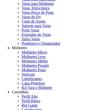
Varas para Molinetes
Varas Telescópica
Varas Pesca de Praia
Varas de Fly
Cinto de Apoio
Suporte para Varas
Porta Varas
Expositor de Varas
Salva Varas
Protetores e Organizador
Molinetes
Molinetes Micro
Molinetes Leve
Molinetes Médio
Molinetes Pesado
Molinetes Praia
Spincast
Lubrificantes
Capa Protetora
Kit Vara e Molinete
Carretilhas
Perfil Alto
Perfil Baixo
Big Game
Lubrificantes