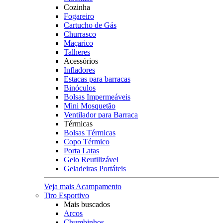
Cozinha
Fogareiro
Cartucho de Gás
Churrasco
Maçarico
Talheres
Acessórios
Infladores
Estacas para barracas
Binóculos
Bolsas Impermeáveis
Mini Mosquetão
Ventilador para Barraca
Térmicas
Bolsas Térmicas
Copo Térmico
Porta Latas
Gelo Reutilizável
Geladeiras Portáteis
Veja mais Acampamento
Tiro Esportivo
Mais buscados
Arcos
Chumbinhos