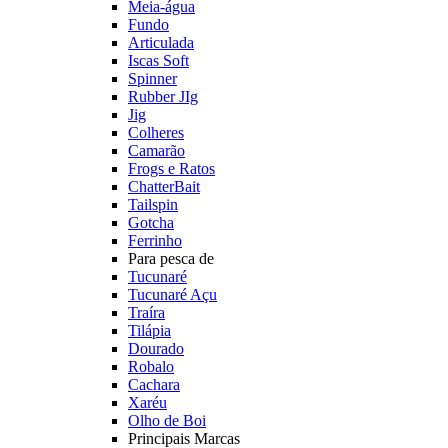
Meia-água
Fundo
Articulada
Iscas Soft
Spinner
Rubber JIg
Jig
Colheres
Camarão
Frogs e Ratos
ChatterBait
Tailspin
Gotcha
Ferrinho
Para pesca de
Tucunaré
Tucunaré Açu
Traíra
Tilápia
Dourado
Robalo
Cachara
Xaréu
Olho de Boi
Principais Marcas