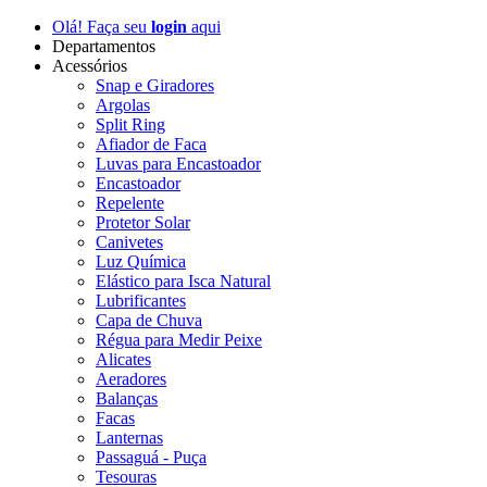
Olá! Faça seu
login
aqui
Departamentos
Acessórios
Snap e Giradores
Argolas
Split Ring
Afiador de Faca
Luvas para Encastoador
Encastoador
Repelente
Protetor Solar
Canivetes
Luz Química
Elástico para Isca Natural
Lubrificantes
Capa de Chuva
Régua para Medir Peixe
Alicates
Aeradores
Balanças
Facas
Lanternas
Passaguá - Puça
Tesouras