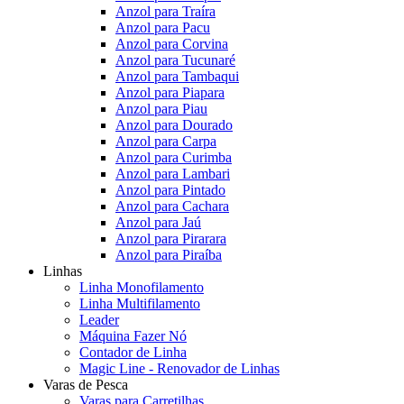
Anzol para Traíra
Anzol para Pacu
Anzol para Corvina
Anzol para Tucunaré
Anzol para Tambaqui
Anzol para Piapara
Anzol para Piau
Anzol para Dourado
Anzol para Carpa
Anzol para Curimba
Anzol para Lambari
Anzol para Pintado
Anzol para Cachara
Anzol para Jaú
Anzol para Pirarara
Anzol para Piraíba
Linhas
Linha Monofilamento
Linha Multifilamento
Leader
Máquina Fazer Nó
Contador de Linha
Magic Line - Renovador de Linhas
Varas de Pesca
Varas para Carretilhas