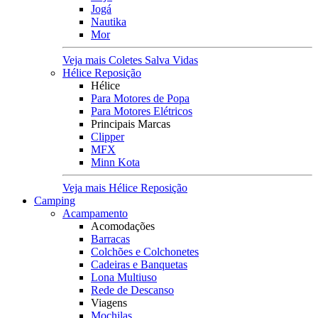
Jogá
Nautika
Mor
Veja mais Coletes Salva Vidas
Hélice Reposição
Hélice
Para Motores de Popa
Para Motores Elétricos
Principais Marcas
Clipper
MFX
Minn Kota
Veja mais Hélice Reposição
Camping
Acampamento
Acomodações
Barracas
Colchões e Colchonetes
Cadeiras e Banquetas
Lona Multiuso
Rede de Descanso
Viagens
Mochilas