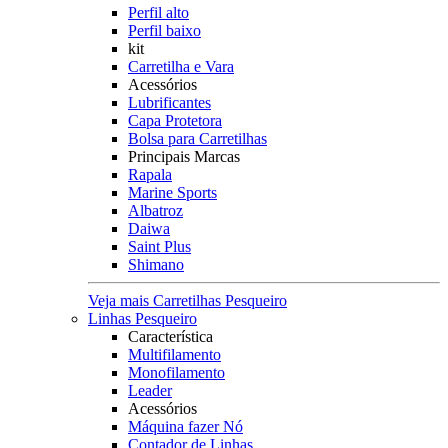
Perfil alto
Perfil baixo
kit
Carretilha e Vara
Acessórios
Lubrificantes
Capa Protetora
Bolsa para Carretilhas
Principais Marcas
Rapala
Marine Sports
Albatroz
Daiwa
Saint Plus
Shimano
Veja mais Carretilhas Pesqueiro
Linhas Pesqueiro
Característica
Multifilamento
Monofilamento
Leader
Acessórios
Máquina fazer Nó
Contador de Linhas