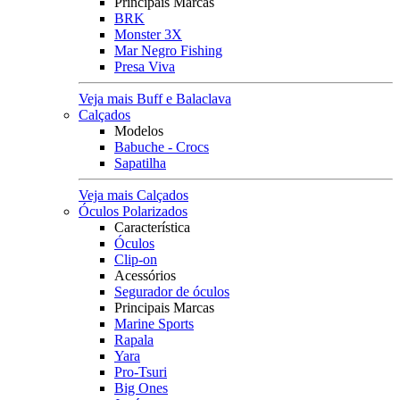
Principais Marcas
BRK
Monster 3X
Mar Negro Fishing
Presa Viva
Veja mais Buff e Balaclava
Calçados
Modelos
Babuche - Crocs
Sapatilha
Veja mais Calçados
Óculos Polarizados
Característica
Óculos
Clip-on
Acessórios
Segurador de óculos
Principais Marcas
Marine Sports
Rapala
Yara
Pro-Tsuri
Big Ones