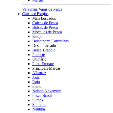
Maruri
Veja mais Varas de Pesca
Caixas e Estojos
Mais buscados
Caixas de Pesca
Bolsas de Pesca
Mochilas de Pesca
Estojo
Bolsa porta Carretilhas
Desembarcado
Bolsa Tiracolo
Pochete
Utilitário
Porta Empate
Principais Marcas
Albatroz
Jogá
Raju
Plano
Nelson Nakamura
Pesca Brasil
Sumax
Shimano
Nautika