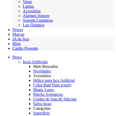
Varas
Linhas
Acessórios
Alarmes Sonoro
Suporte Luminoso
Luz Quimica
Peixes
Marcas
IA da Isca
Blog
Cartão Presente
Pesca
Iscas Artificiais
Mais Buscados
Novidades
Acessórios
Hélice para Isca Artificial
Color Bait(Tinta p/soft)
Magic Lures
Pincho Arremesso
Cerdas de Saia de Silicone
Salva Iscas
Categorias
Superfície