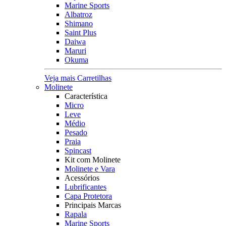
Marine Sports
Albatroz
Shimano
Saint Plus
Daiwa
Maruri
Okuma
Veja mais Carretilhas
Molinete
Característica
Micro
Leve
Médio
Pesado
Praia
Spincast
Kit com Molinete
Molinete e Vara
Acessórios
Lubrificantes
Capa Protetora
Principais Marcas
Rapala
Marine Sports