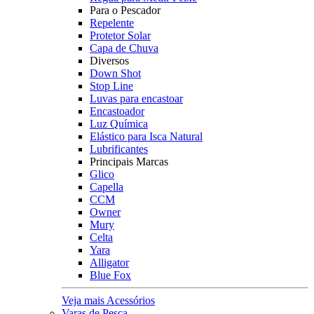
Para o Pescador
Repelente
Protetor Solar
Capa de Chuva
Diversos
Down Shot
Stop Line
Luvas para encastoar
Encastoador
Luz Química
Elástico para Isca Natural
Lubrificantes
Principais Marcas
Glico
Capella
CCM
Owner
Mury
Celta
Yara
Alligator
Blue Fox
Veja mais Acessórios
Varas de Pesca