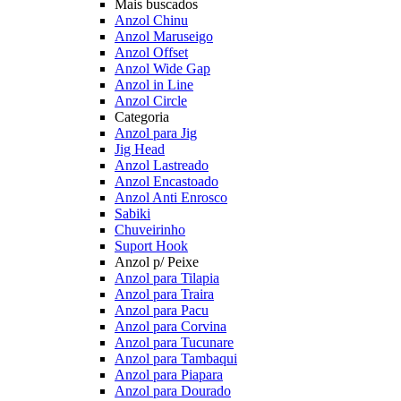
Mais buscados
Anzol Chinu
Anzol Maruseigo
Anzol Offset
Anzol Wide Gap
Anzol in Line
Anzol Circle
Categoria
Anzol para Jig
Jig Head
Anzol Lastreado
Anzol Encastoado
Anzol Anti Enrosco
Sabiki
Chuveirinho
Suport Hook
Anzol p/ Peixe
Anzol para Tilapia
Anzol para Traira
Anzol para Pacu
Anzol para Corvina
Anzol para Tucunare
Anzol para Tambaqui
Anzol para Piapara
Anzol para Dourado