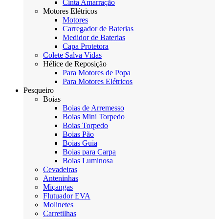
Cinta Amarração
Motores Elétricos
Motores
Carregador de Baterias
Medidor de Baterias
Capa Protetora
Colete Salva Vidas
Hélice de Reposição
Para Motores de Popa
Para Motores Elétricos
Pesqueiro
Boias
Boias de Arremesso
Boias Mini Torpedo
Boias Torpedo
Boias Pão
Boias Guia
Boias para Carpa
Boias Luminosa
Cevadeiras
Anteninhas
Miçangas
Flutuador EVA
Molinetes
Carretilhas