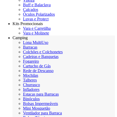
Viseira
Buff e Balaclava
Calçados
Óculos Polarizados
Luvas e Protect
Kits Promocionais
Vara e Carretilha
Vara e Molinete
Camping
Lona MultiUso
Barracas
Colchões e Colchonetes
Cadeiras e Banquetas
Fogareiro
Cartucho de Gás
Rede de Descanso
Mochilas
Talheres
Churrasco
Infladores
Estacas para Barracas
Binóculos
Bolsas Impermeáveis
Mini Mosquetão
Ventilador para Barraca