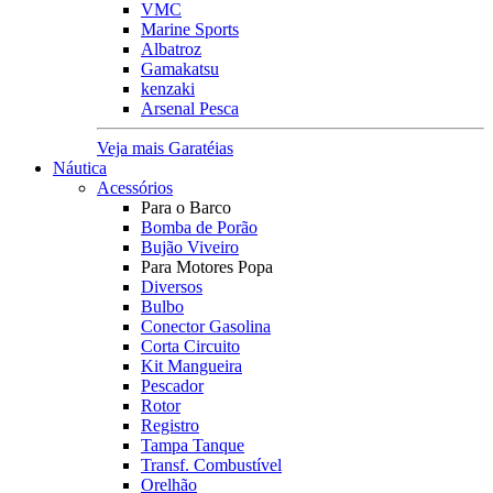
VMC
Marine Sports
Albatroz
Gamakatsu
kenzaki
Arsenal Pesca
Veja mais Garatéias
Náutica
Acessórios
Para o Barco
Bomba de Porão
Bujão Viveiro
Para Motores Popa
Diversos
Bulbo
Conector Gasolina
Corta Circuito
Kit Mangueira
Pescador
Rotor
Registro
Tampa Tanque
Transf. Combustível
Orelhão