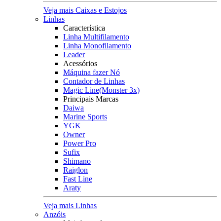
Veja mais Caixas e Estojos
Linhas
Característica
Linha Multifilamento
Linha Monofilamento
Leader
Acessórios
Máquina fazer Nó
Contador de Linhas
Magic Line(Monster 3x)
Principais Marcas
Daiwa
Marine Sports
YGK
Owner
Power Pro
Sufix
Shimano
Raiglon
Fast Line
Araty
Veja mais Linhas
Anzóis