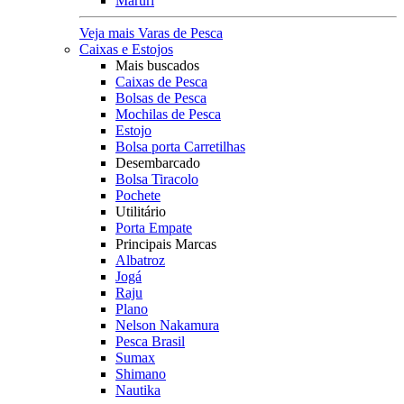
Maruri
Veja mais Varas de Pesca
Caixas e Estojos
Mais buscados
Caixas de Pesca
Bolsas de Pesca
Mochilas de Pesca
Estojo
Bolsa porta Carretilhas
Desembarcado
Bolsa Tiracolo
Pochete
Utilitário
Porta Empate
Principais Marcas
Albatroz
Jogá
Raju
Plano
Nelson Nakamura
Pesca Brasil
Sumax
Shimano
Nautika