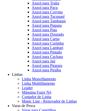
Anzol para Traíra
Anzol para Pacu
Anzol para Corvina
Anzol para Tucunaré
Anzol para Tambaqui
Anzol para Piapara
Anzol para Piau
Anzol para Dourado
Anzol para Carpa
Anzol para Curimba
Anzol para Lambari
Anzol para Pintado
Anzol para Cachara
Anzol para Jaú
Anzol para Pirarara
Anzol para Piraíba
Linhas
Linha Monofilamento
Linha Multifilamento
Leader
Máquina Fazer Nó
Contador de Linha
Magic Line - Renovador de Linhas
Varas de Pesca
Varas para Carretilhas