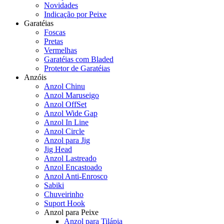
Novidades
Indicação por Peixe
Garatéias
Foscas
Pretas
Vermelhas
Garatéias com Bladed
Protetor de Garatéias
Anzóis
Anzol Chinu
Anzol Maruseigo
Anzol OffSet
Anzol Wide Gap
Anzol In Line
Anzol Circle
Anzol para Jig
Jig Head
Anzol Lastreado
Anzol Encastoado
Anzol Anti-Enrosco
Sabiki
Chuveirinho
Suport Hook
Anzol para Peixe
Anzol para Tilápia