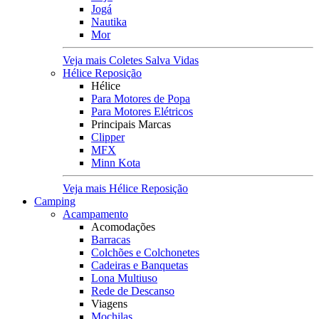
Jogá
Nautika
Mor
Veja mais Coletes Salva Vidas
Hélice Reposição
Hélice
Para Motores de Popa
Para Motores Elétricos
Principais Marcas
Clipper
MFX
Minn Kota
Veja mais Hélice Reposição
Camping
Acampamento
Acomodações
Barracas
Colchões e Colchonetes
Cadeiras e Banquetas
Lona Multiuso
Rede de Descanso
Viagens
Mochilas