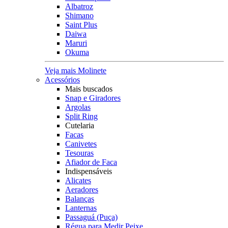
Albatroz
Shimano
Saint Plus
Daiwa
Maruri
Okuma
Veja mais Molinete
Acessórios
Mais buscados
Snap e Giradores
Argolas
Split Ring
Cutelaria
Facas
Canivetes
Tesouras
Afiador de Faca
Indispensáveis
Alicates
Aeradores
Balanças
Lanternas
Passaguá (Puça)
Régua para Medir Peixe