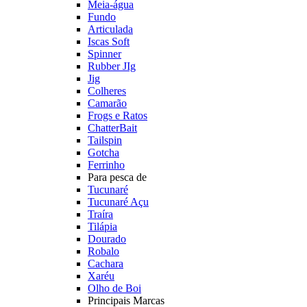
Meia-água
Fundo
Articulada
Iscas Soft
Spinner
Rubber JIg
Jig
Colheres
Camarão
Frogs e Ratos
ChatterBait
Tailspin
Gotcha
Ferrinho
Para pesca de
Tucunaré
Tucunaré Açu
Traíra
Tilápia
Dourado
Robalo
Cachara
Xaréu
Olho de Boi
Principais Marcas