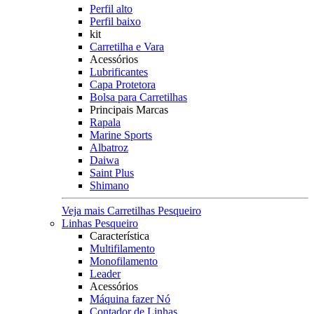
Perfil alto
Perfil baixo
kit
Carretilha e Vara
Acessórios
Lubrificantes
Capa Protetora
Bolsa para Carretilhas
Principais Marcas
Rapala
Marine Sports
Albatroz
Daiwa
Saint Plus
Shimano
Veja mais Carretilhas Pesqueiro
Linhas Pesqueiro
Característica
Multifilamento
Monofilamento
Leader
Acessórios
Máquina fazer Nó
Contador de Linhas