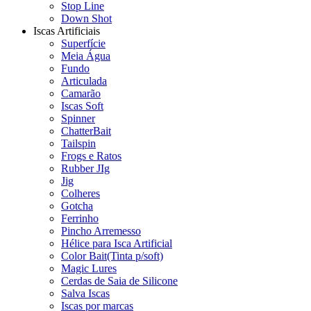
Stop Line
Down Shot
Iscas Artificiais
Superfície
Meia Água
Fundo
Articulada
Camarão
Iscas Soft
Spinner
ChatterBait
Tailspin
Frogs e Ratos
Rubber JIg
Jig
Colheres
Gotcha
Ferrinho
Pincho Arremesso
Hélice para Isca Artificial
Color Bait(Tinta p/soft)
Magic Lures
Cerdas de Saia de Silicone
Salva Iscas
Iscas por marcas