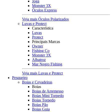
Jogá
Monster 3X
Óculos Express
Veja mais Óculos Polarizados
Luvas e Protect
Característica
Luvas
Protect
Principais Marcas
Owner
Fishing Co
Monster 3X
Albatroz
Mar Negro Fishing
Veja mais Luvas e Protect
Pesqueiro
Boias e Cevadeiras
Boias
Boias de Arremesso
Boias Mini Torpedo
Boias Torpedo
Boias Pão
Boias Guia