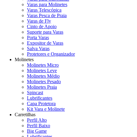
Varas para Molinetes
Varas Telescópica
Varas Pesca de Praia
Varas de Fly
Cinto de Apoio
Suporte para Varas
Porta Varas
Expositor de Varas
Salva Varas
Protetores e Organizador
Molinetes
Molinetes Micro
Molinetes Leve
Molinetes Médio
Molinetes Pesado
Molinetes Praia
Spincast
Lubrificantes
Capa Protetora
Kit Vara e Molinete
Carretilhas
Perfil Alto
Perfil Baixo
Big Game
Lubrificantes