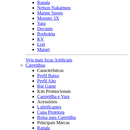
Rapala
Nelson Nakamura
Marine Sports
Monster 3X
Yara
Deconto
Borboleta
KV
Lori
Maruri
Veja mais Iscas Artificiais
Carretilhas
Características
Perfil Baixo
Perfil Alto
Big Game
Kits Promocionais
Carrretilha e Vara
Acessórios
Lubrificantes
Capa Protetora
Bolsa para Carretilha
Principais Marcas
Rapala