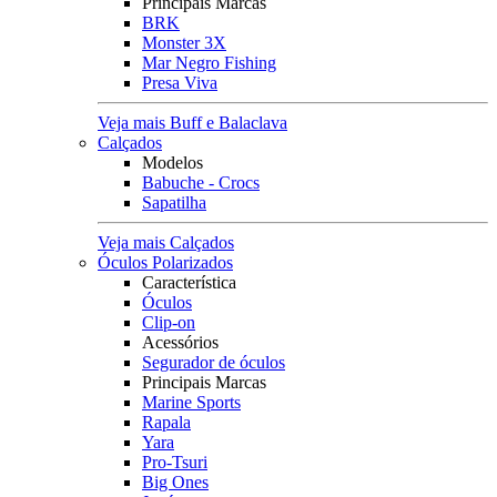
Principais Marcas
BRK
Monster 3X
Mar Negro Fishing
Presa Viva
Veja mais Buff e Balaclava
Calçados
Modelos
Babuche - Crocs
Sapatilha
Veja mais Calçados
Óculos Polarizados
Característica
Óculos
Clip-on
Acessórios
Segurador de óculos
Principais Marcas
Marine Sports
Rapala
Yara
Pro-Tsuri
Big Ones