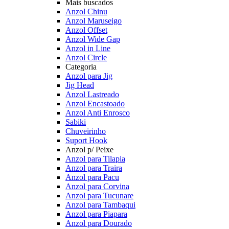
Mais buscados
Anzol Chinu
Anzol Maruseigo
Anzol Offset
Anzol Wide Gap
Anzol in Line
Anzol Circle
Categoria
Anzol para Jig
Jig Head
Anzol Lastreado
Anzol Encastoado
Anzol Anti Enrosco
Sabiki
Chuveirinho
Suport Hook
Anzol p/ Peixe
Anzol para Tilapia
Anzol para Traira
Anzol para Pacu
Anzol para Corvina
Anzol para Tucunare
Anzol para Tambaqui
Anzol para Piapara
Anzol para Dourado