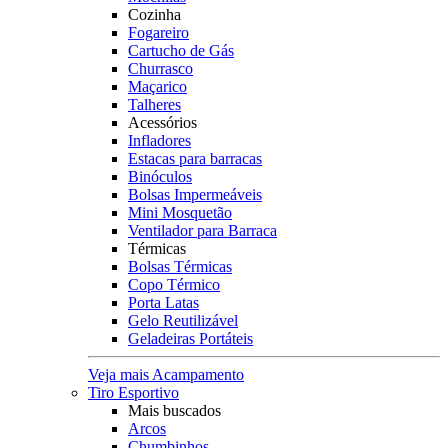
Cozinha
Fogareiro
Cartucho de Gás
Churrasco
Maçarico
Talheres
Acessórios
Infladores
Estacas para barracas
Binóculos
Bolsas Impermeáveis
Mini Mosquetão
Ventilador para Barraca
Térmicas
Bolsas Térmicas
Copo Térmico
Porta Latas
Gelo Reutilizável
Geladeiras Portáteis
Veja mais Acampamento
Tiro Esportivo
Mais buscados
Arcos
Chumbinhos