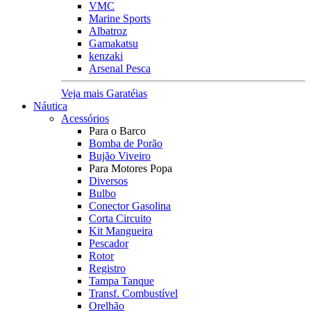
VMC
Marine Sports
Albatroz
Gamakatsu
kenzaki
Arsenal Pesca
Veja mais Garatéias
Náutica
Acessórios
Para o Barco
Bomba de Porão
Bujão Viveiro
Para Motores Popa
Diversos
Bulbo
Conector Gasolina
Corta Circuito
Kit Mangueira
Pescador
Rotor
Registro
Tampa Tanque
Transf. Combustível
Orelhão