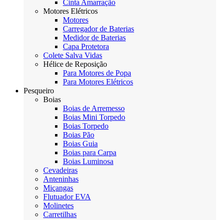
Cinta Amarração
Motores Elétricos
Motores
Carregador de Baterias
Medidor de Baterias
Capa Protetora
Colete Salva Vidas
Hélice de Reposição
Para Motores de Popa
Para Motores Elétricos
Pesqueiro
Boias
Boias de Arremesso
Boias Mini Torpedo
Boias Torpedo
Boias Pão
Boias Guia
Boias para Carpa
Boias Luminosa
Cevadeiras
Anteninhas
Miçangas
Flutuador EVA
Molinetes
Carretilhas