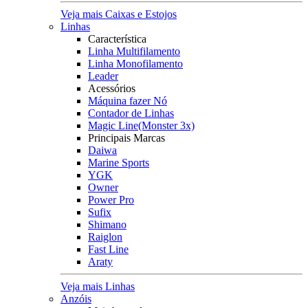
Veja mais Caixas e Estojos
Linhas
Característica
Linha Multifilamento
Linha Monofilamento
Leader
Acessórios
Máquina fazer Nó
Contador de Linhas
Magic Line(Monster 3x)
Principais Marcas
Daiwa
Marine Sports
YGK
Owner
Power Pro
Sufix
Shimano
Raiglon
Fast Line
Araty
Veja mais Linhas
Anzóis