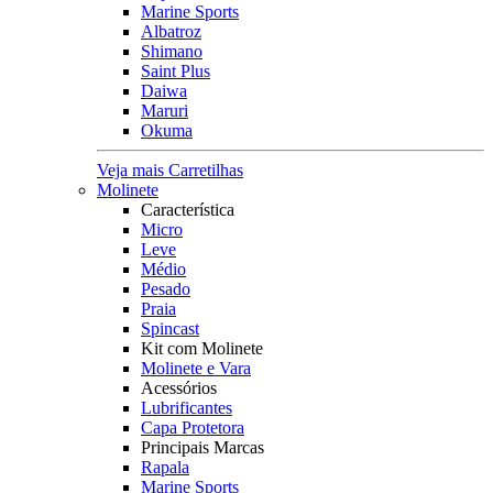
Marine Sports
Albatroz
Shimano
Saint Plus
Daiwa
Maruri
Okuma
Veja mais Carretilhas
Molinete
Característica
Micro
Leve
Médio
Pesado
Praia
Spincast
Kit com Molinete
Molinete e Vara
Acessórios
Lubrificantes
Capa Protetora
Principais Marcas
Rapala
Marine Sports