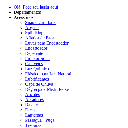
Olá! Faça seu
login
aqui
Departamentos
Acessórios
Snap e Giradores
Argolas
Split Ring
Afiador de Faca
Luvas para Encastoador
Encastoador
Repelente
Protetor Solar
Canivetes
Luz Química
Elástico para Isca Natural
Lubrificantes
Capa de Chuva
Régua para Medir Peixe
Alicates
Aeradores
Balanças
Facas
Lanternas
Passaguá - Puça
Tesouras