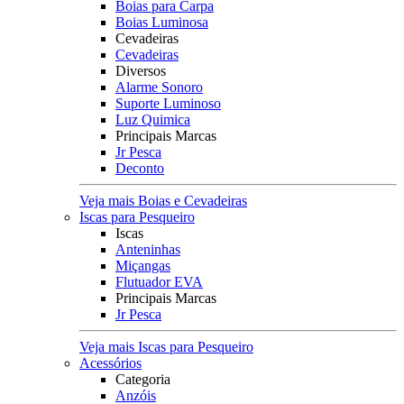
Boias para Carpa
Boias Luminosa
Cevadeiras
Cevadeiras
Diversos
Alarme Sonoro
Suporte Luminoso
Luz Quimica
Principais Marcas
Jr Pesca
Deconto
Veja mais Boias e Cevadeiras
Iscas para Pesqueiro
Iscas
Anteninhas
Miçangas
Flutuador EVA
Principais Marcas
Jr Pesca
Veja mais Iscas para Pesqueiro
Acessórios
Categoria
Anzóis