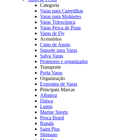
Categoria
Varas para Carretilhas
Varas para Molinetes
Varas Telescópica
Varas Pesca de Praia
Varas de Fly
Acessórios
Cinto de Apoio
Suporte para Varas
Salva Varas
Protetores e organizador
Transporte
Porta Varas
Organização
Expositor de Varas
Principais Marcas
Albatroz
Daiwa
Lumis
Marine Sports
Pesca Brasil
Rapala
Saint Plus
Shimano