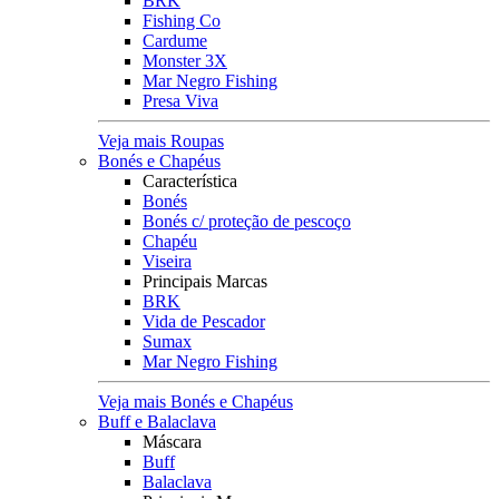
BRK
Fishing Co
Cardume
Monster 3X
Mar Negro Fishing
Presa Viva
Veja mais Roupas
Bonés e Chapéus
Característica
Bonés
Bonés c/ proteção de pescoço
Chapéu
Viseira
Principais Marcas
BRK
Vida de Pescador
Sumax
Mar Negro Fishing
Veja mais Bonés e Chapéus
Buff e Balaclava
Máscara
Buff
Balaclava