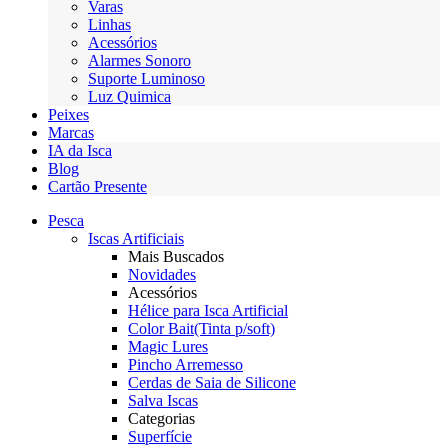
Varas
Linhas
Acessórios
Alarmes Sonoro
Suporte Luminoso
Luz Quimica
Peixes
Marcas
IA da Isca
Blog
Cartão Presente
Pesca
Iscas Artificiais
Mais Buscados
Novidades
Acessórios
Hélice para Isca Artificial
Color Bait(Tinta p/soft)
Magic Lures
Pincho Arremesso
Cerdas de Saia de Silicone
Salva Iscas
Categorias
Superfície