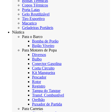
Bolsas Térmicas
Copos Térmicos
Porta Latas
Gelo Reutilizável
Tiro Esportivo
Maçarico
Geladeiras Portáteis
Náutica
Para o Barco
Bomba de Porão
Bujão Viveiro
Para Motores de Popa
Diversos
Bulbo
Conector Gasolina
Corta Circuito
Kit Mangueira
Pescador
Rotor
Registro
Tampa do Tanque
Transf. Combustível
Orelhão
Puxador de Partida
Para Carretas