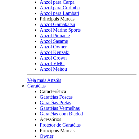
Anzol para Carpa
Anzol para Curimba
Anzol para Lambari
Principais Marcas
Anzol Gamakatsu
Anzol Marine Sports
Anzol Pinnacle
Anzol Sasame
Anzol Owner
Anzol Kenzaki
Anzol Crown
Anzol VMC
Anzol Meitou
Veja mais Anzóis
Garatéias
Característica
Garatéias Foscas
Garatéias Pretas
Garatéias Vermelhas
Garatéias com Bladed
Acessórios
Protetor de Garatéias
Principais Marcas
Owner