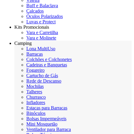
Viseira
Buff e Balaclava
Calçados
Óculos Polarizados
Luvas e Protect
Kits Promocionais
Vara e Carretilha
Vara e Molinete
Camping
Lona MultiUso
Barracas
Colchões e Colchonetes
Cadeiras e Banquetas
Fogareiro
Cartucho de Gás
Rede de Descanso
Mochilas
Talheres
Churrasco
Infladores
Estacas para Barracas
Binóculos
Bolsas Impermeáveis
Mini Mosquetão
Ventilador para Barraca