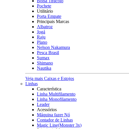
Bolsa Tiracolo
Pochete
Utilitário
Porta Empate
Principais Marcas
Albatroz
Jogá
Raju
Plano
Nelson Nakamura
Pesca Brasil
Sumax
Shimano
Nautika
Veja mais Caixas e Estojos
Linhas
Característica
Linha Multifilamento
Linha Monofilamento
Leader
Acessórios
Máquina fazer Nó
Contador de Linhas
Magic Line(Monster 3x)