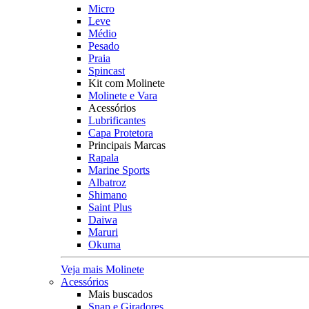
Micro
Leve
Médio
Pesado
Praia
Spincast
Kit com Molinete
Molinete e Vara
Acessórios
Lubrificantes
Capa Protetora
Principais Marcas
Rapala
Marine Sports
Albatroz
Shimano
Saint Plus
Daiwa
Maruri
Okuma
Veja mais Molinete
Acessórios
Mais buscados
Snap e Giradores