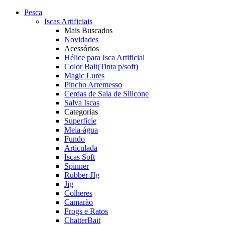
Pesca
Iscas Artificiais
Mais Buscados
Novidades
Acessórios
Hélice para Isca Artificial
Color Bait(Tinta p/soft)
Magic Lures
Pincho Arremesso
Cerdas de Saia de Silicone
Salva Iscas
Categorias
Superfície
Meia-água
Fundo
Articulada
Iscas Soft
Spinner
Rubber JIg
Jig
Colheres
Camarão
Frogs e Ratos
ChatterBait