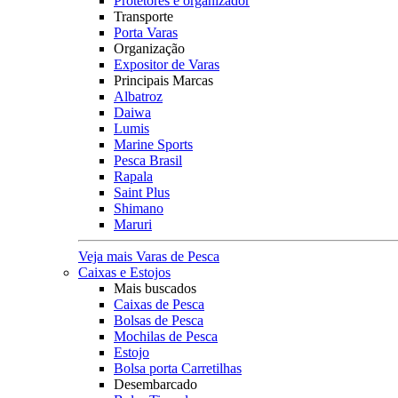
Protetores e organizador
Transporte
Porta Varas
Organização
Expositor de Varas
Principais Marcas
Albatroz
Daiwa
Lumis
Marine Sports
Pesca Brasil
Rapala
Saint Plus
Shimano
Maruri
Veja mais Varas de Pesca
Caixas e Estojos
Mais buscados
Caixas de Pesca
Bolsas de Pesca
Mochilas de Pesca
Estojo
Bolsa porta Carretilhas
Desembarcado