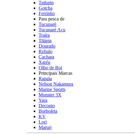
Tailspin
Gotcha
Ferrinho
Para pesca de
Tucunaré
Tucunaré Açu
Traíra
Tilápia
Dourado
Robalo
Cachara
Xaréu
Olho de Boi
Principais Marcas
Rapala
Nelson Nakamura
Marine Sports
Monster 3X
Yara
Deconto
Borboleta
KV
Lori
Maruri