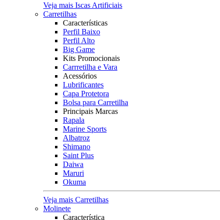
Veja mais Iscas Artificiais
Carretilhas
Características
Perfil Baixo
Perfil Alto
Big Game
Kits Promocionais
Carrretilha e Vara
Acessórios
Lubrificantes
Capa Protetora
Bolsa para Carretilha
Principais Marcas
Rapala
Marine Sports
Albatroz
Shimano
Saint Plus
Daiwa
Maruri
Okuma
Veja mais Carretilhas
Molinete
Característica