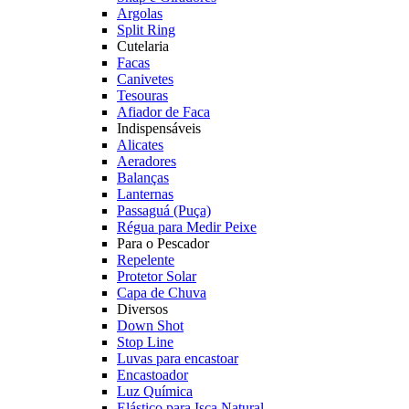
Argolas
Split Ring
Cutelaria
Facas
Canivetes
Tesouras
Afiador de Faca
Indispensáveis
Alicates
Aeradores
Balanças
Lanternas
Passaguá (Puça)
Régua para Medir Peixe
Para o Pescador
Repelente
Protetor Solar
Capa de Chuva
Diversos
Down Shot
Stop Line
Luvas para encastoar
Encastoador
Luz Química
Elástico para Isca Natural