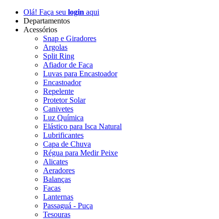
Olá! Faça seu
login
aqui
Departamentos
Acessórios
Snap e Giradores
Argolas
Split Ring
Afiador de Faca
Luvas para Encastoador
Encastoador
Repelente
Protetor Solar
Canivetes
Luz Química
Elástico para Isca Natural
Lubrificantes
Capa de Chuva
Régua para Medir Peixe
Alicates
Aeradores
Balanças
Facas
Lanternas
Passaguá - Puça
Tesouras