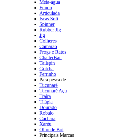
Meia-água
Fundo
Articulada
Iscas Soft
Spinner
Rubber JIg
Jig
Colheres
Camarão
Frogs e Ratos
ChatterBait
Tailspin
Gotcha
Ferrinho
Para pesca de
Tucunaré
Tucunaré Açu
Traíra
Tilápia
Dourado
Robalo
Cachara
Xaréu
Olho de Boi
Principais Marcas