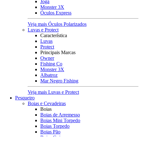
Jogá
Monster 3X
Óculos Express
Veja mais Óculos Polarizados
Luvas e Protect
Característica
Luvas
Protect
Principais Marcas
Owner
Fishing Co
Monster 3X
Albatroz
Mar Negro Fishing
Veja mais Luvas e Protect
Pesqueiro
Boias e Cevadeiras
Boias
Boias de Arremesso
Boias Mini Torpedo
Boias Torpedo
Boias Pão
Boias Guia