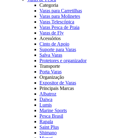
Categoria
Varas para Carretilhas
Varas para Molinetes
Varas Telescópica
Varas Pesca de Praia
Varas de Fly
Acessórios
Cinto de Apoio
Suporte para Varas
Salva Varas
Protetores e organizador
Transporte
Porta Varas
Organização
Expositor de Varas
Principais Marcas
Albatroz
Daiwa
Lumis
Marine Sports
Pesca Brasil
Rapala
Saint Plus
Shimano