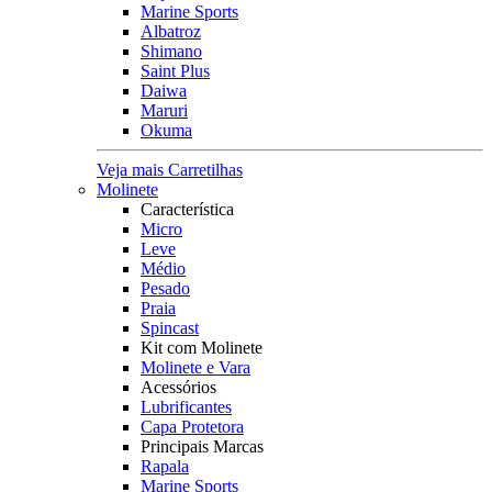
Marine Sports
Albatroz
Shimano
Saint Plus
Daiwa
Maruri
Okuma
Veja mais Carretilhas
Molinete
Característica
Micro
Leve
Médio
Pesado
Praia
Spincast
Kit com Molinete
Molinete e Vara
Acessórios
Lubrificantes
Capa Protetora
Principais Marcas
Rapala
Marine Sports