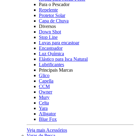
Para o Pescador
Repelente
Protetor Solar
Capa de Chuva
Diversos
Down Shot
Stop Line
Luvas para encastoar
Encastoador
Luz Química
Elástico para Isca Natural
Lubrificantes
Principais Marcas
Glico
Capella
CCM
Owner
Mury
Celta
Yara
Alligator
Blue Fox
Veja mais Acessórios
Varas de Pesca