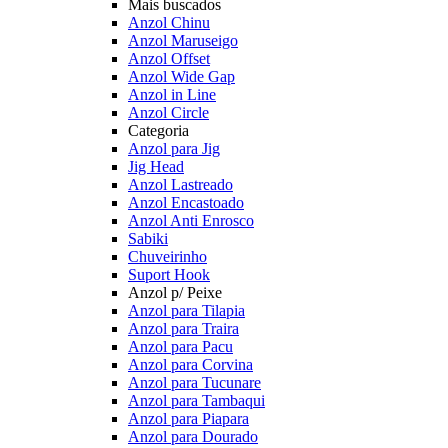
Mais buscados
Anzol Chinu
Anzol Maruseigo
Anzol Offset
Anzol Wide Gap
Anzol in Line
Anzol Circle
Categoria
Anzol para Jig
Jig Head
Anzol Lastreado
Anzol Encastoado
Anzol Anti Enrosco
Sabiki
Chuveirinho
Suport Hook
Anzol p/ Peixe
Anzol para Tilapia
Anzol para Traira
Anzol para Pacu
Anzol para Corvina
Anzol para Tucunare
Anzol para Tambaqui
Anzol para Piapara
Anzol para Dourado