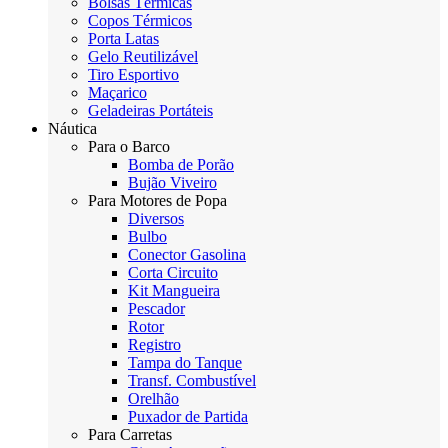
Bolsas Térmicas
Copos Térmicos
Porta Latas
Gelo Reutilizável
Tiro Esportivo
Maçarico
Geladeiras Portáteis
Náutica
Para o Barco
Bomba de Porão
Bujão Viveiro
Para Motores de Popa
Diversos
Bulbo
Conector Gasolina
Corta Circuito
Kit Mangueira
Pescador
Rotor
Registro
Tampa do Tanque
Transf. Combustível
Orelhão
Puxador de Partida
Para Carretas