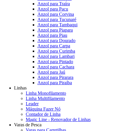
Anzol para Traíra
Anzol para Pacu
Anzol para Corvina
Anzol para Tucunaré
Anzol para Tambaqui
Anzol para Piapara
Anzol para Piau
Anzol para Dourado
Anzol para Carpa
Anzol para Curimba
Anzol para Lambari
Anzol para Pintado
Anzol para Cachara
Anzol para Jaú
Anzol para Pirarara
Anzol para Piraíba
Linhas
Linha Monofilamento
Linha Multifilamento
Leader
Máquina Fazer Nó
Contador de Linha
Magic Line - Renovador de Linhas
Varas de Pesca
Varas para Carretilhas