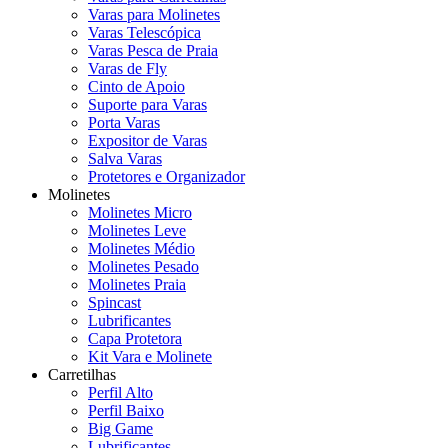
Varas para Molinetes
Varas Telescópica
Varas Pesca de Praia
Varas de Fly
Cinto de Apoio
Suporte para Varas
Porta Varas
Expositor de Varas
Salva Varas
Protetores e Organizador
Molinetes
Molinetes Micro
Molinetes Leve
Molinetes Médio
Molinetes Pesado
Molinetes Praia
Spincast
Lubrificantes
Capa Protetora
Kit Vara e Molinete
Carretilhas
Perfil Alto
Perfil Baixo
Big Game
Lubrificantes