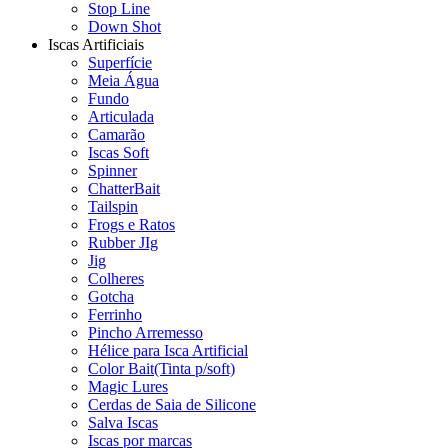
Stop Line
Down Shot
Iscas Artificiais
Superfície
Meia Água
Fundo
Articulada
Camarão
Iscas Soft
Spinner
ChatterBait
Tailspin
Frogs e Ratos
Rubber JIg
Jig
Colheres
Gotcha
Ferrinho
Pincho Arremesso
Hélice para Isca Artificial
Color Bait(Tinta p/soft)
Magic Lures
Cerdas de Saia de Silicone
Salva Iscas
Iscas por marcas