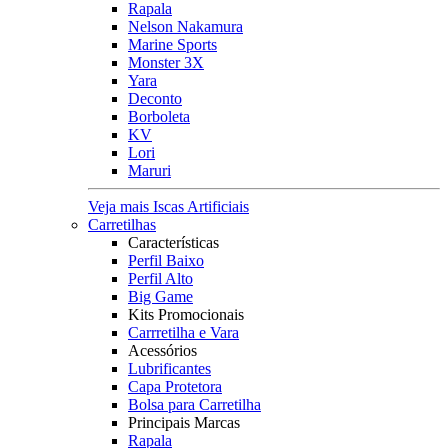
Rapala
Nelson Nakamura
Marine Sports
Monster 3X
Yara
Deconto
Borboleta
KV
Lori
Maruri
Veja mais Iscas Artificiais
Carretilhas
Características
Perfil Baixo
Perfil Alto
Big Game
Kits Promocionais
Carrretilha e Vara
Acessórios
Lubrificantes
Capa Protetora
Bolsa para Carretilha
Principais Marcas
Rapala