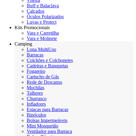
Viseira
Buff e Balaclava
Calçados
Óculos Polarizados
Luvas e Protect
Kits Promocionais
Vara e Carretilha
Vara e Molinete
Camping
Lona MultiUso
Barracas
Colchões e Colchonetes
Cadeiras e Banquetas
Fogareiro
Cartucho de Gás
Rede de Descanso
Mochilas
Talheres
Churrasco
Infladores
Estacas para Barracas
Binóculos
Bolsas Impermeáveis
Mini Mosquetão
Ventilador para Barraca