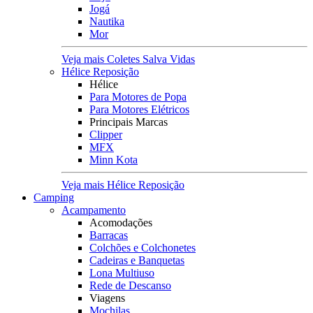
Jogá
Nautika
Mor
Veja mais Coletes Salva Vidas
Hélice Reposição
Hélice
Para Motores de Popa
Para Motores Elétricos
Principais Marcas
Clipper
MFX
Minn Kota
Veja mais Hélice Reposição
Camping
Acampamento
Acomodações
Barracas
Colchões e Colchonetes
Cadeiras e Banquetas
Lona Multiuso
Rede de Descanso
Viagens
Mochilas