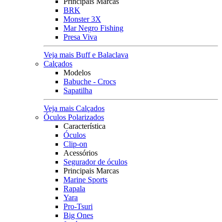
Principais Marcas
BRK
Monster 3X
Mar Negro Fishing
Presa Viva
Veja mais Buff e Balaclava
Calçados
Modelos
Babuche - Crocs
Sapatilha
Veja mais Calçados
Óculos Polarizados
Característica
Óculos
Clip-on
Acessórios
Segurador de óculos
Principais Marcas
Marine Sports
Rapala
Yara
Pro-Tsuri
Big Ones