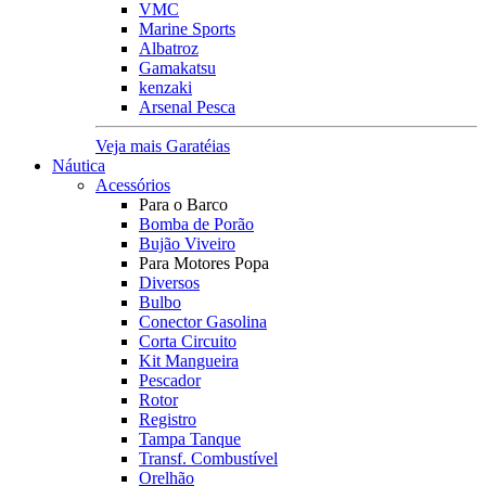
VMC
Marine Sports
Albatroz
Gamakatsu
kenzaki
Arsenal Pesca
Veja mais Garatéias
Náutica
Acessórios
Para o Barco
Bomba de Porão
Bujão Viveiro
Para Motores Popa
Diversos
Bulbo
Conector Gasolina
Corta Circuito
Kit Mangueira
Pescador
Rotor
Registro
Tampa Tanque
Transf. Combustível
Orelhão