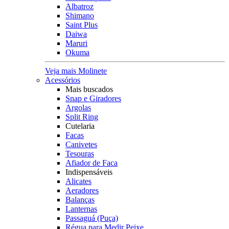
Albatroz
Shimano
Saint Plus
Daiwa
Maruri
Okuma
Veja mais Molinete
Acessórios
Mais buscados
Snap e Giradores
Argolas
Split Ring
Cutelaria
Facas
Canivetes
Tesouras
Afiador de Faca
Indispensáveis
Alicates
Aeradores
Balanças
Lanternas
Passaguá (Puça)
Régua para Medir Peixe