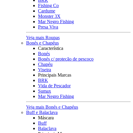
BRK
Fishing Co
Cardume
Monster 3X
Mar Negro Fishing
Presa Viva
Veja mais Roupas
Bonés e Chapéus
Característica
Bonés
Bonés c/ proteção de pescoço
Chapéu
Viseira
Principais Marcas
BRK
Vida de Pescador
Sumax
Mar Negro Fishing
Veja mais Bonés e Chapéus
Buff e Balaclava
Máscara
Buff
Balaclava