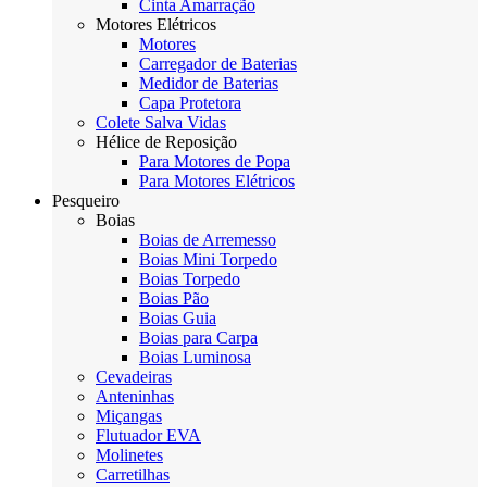
Cinta Amarração
Motores Elétricos
Motores
Carregador de Baterias
Medidor de Baterias
Capa Protetora
Colete Salva Vidas
Hélice de Reposição
Para Motores de Popa
Para Motores Elétricos
Pesqueiro
Boias
Boias de Arremesso
Boias Mini Torpedo
Boias Torpedo
Boias Pão
Boias Guia
Boias para Carpa
Boias Luminosa
Cevadeiras
Anteninhas
Miçangas
Flutuador EVA
Molinetes
Carretilhas