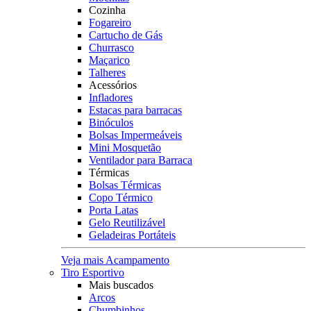
Cozinha
Fogareiro
Cartucho de Gás
Churrasco
Maçarico
Talheres
Acessórios
Infladores
Estacas para barracas
Binóculos
Bolsas Impermeáveis
Mini Mosquetão
Ventilador para Barraca
Térmicas
Bolsas Térmicas
Copo Térmico
Porta Latas
Gelo Reutilizável
Geladeiras Portáteis
Veja mais Acampamento
Tiro Esportivo
Mais buscados
Arcos
Chumbinhos