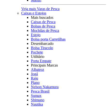
Maruri
Veja mais Varas de Pesca
Caixas e Estojos
Mais buscados
Caixas de Pesca
Bolsas de Pesca
Mochilas de Pesca
Estojo
Bolsa porta Carretilhas
Desembarcado
Bolsa Tiracolo
Pochete
Utilitário
Porta Empate
Principais Marcas
Albatroz
Jogá
Raju
Plano
Nelson Nakamura
Pesca Brasil
Sumax
Shimano
Nautika