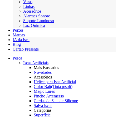
Varas
Linhas
Acessórios
Alarmes Sonoro
Suporte Luminoso
Luz Quimica
Peixes
Marcas
IA da Isca
Blog
Cartão Presente
Pesca
Iscas Artificiais
Mais Buscados
Novidades
Acessórios
Hélice para Isca Artificial
Color Bait(Tinta p/soft)
Magic Lures
Pincho Arremesso
Cerdas de Saia de Silicone
Salva Iscas
Categorias
Superfície