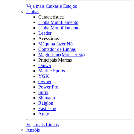
Veja mais Caixas e Estojos
Linhas
Característica
Linha Multifilamento
Linha Monofilamento
Leader
Acessórios
Máquina fazer Nó
Contador de Linhas
Magic Line(Monster 3x)
Principais Marcas
Daiwa
Marine Sports
YGK
Owner
Power Pro
Sufix
Shimano
Raiglon
Fast Line
Araty
Veja mais Linhas
Anzóis