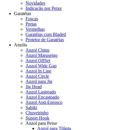
Novidades
Indicação por Peixe
Garatéias
Foscas
Pretas
Vermelhas
Garatéias com Bladed
Protetor de Garatéias
Anzóis
Anzol Chinu
Anzol Maruseigo
Anzol OffSet
Anzol Wide Gap
Anzol In Line
Anzol Circle
Anzol para Jig
Jig Head
Anzol Lastreado
Anzol Encastoado
Anzol Anti-Enrosco
Sabiki
Chuveirinho
Suport Hook
Anzol para Peixe
Anzol para Tilápia