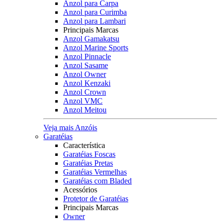
Anzol para Carpa
Anzol para Curimba
Anzol para Lambari
Principais Marcas
Anzol Gamakatsu
Anzol Marine Sports
Anzol Pinnacle
Anzol Sasame
Anzol Owner
Anzol Kenzaki
Anzol Crown
Anzol VMC
Anzol Meitou
Veja mais Anzóis
Garatéias
Característica
Garatéias Foscas
Garatéias Pretas
Garatéias Vermelhas
Garatéias com Bladed
Acessórios
Protetor de Garatéias
Principais Marcas
Owner