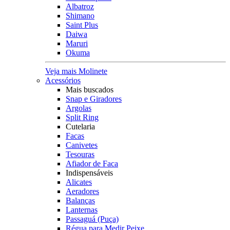
Albatroz
Shimano
Saint Plus
Daiwa
Maruri
Okuma
Veja mais Molinete
Acessórios
Mais buscados
Snap e Giradores
Argolas
Split Ring
Cutelaria
Facas
Canivetes
Tesouras
Afiador de Faca
Indispensáveis
Alicates
Aeradores
Balanças
Lanternas
Passaguá (Puça)
Régua para Medir Peixe