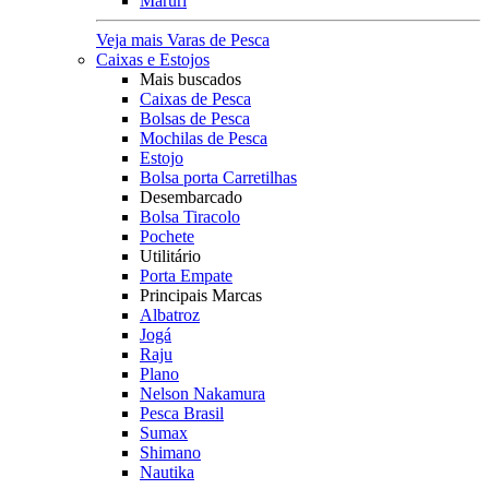
Maruri
Veja mais Varas de Pesca
Caixas e Estojos
Mais buscados
Caixas de Pesca
Bolsas de Pesca
Mochilas de Pesca
Estojo
Bolsa porta Carretilhas
Desembarcado
Bolsa Tiracolo
Pochete
Utilitário
Porta Empate
Principais Marcas
Albatroz
Jogá
Raju
Plano
Nelson Nakamura
Pesca Brasil
Sumax
Shimano
Nautika