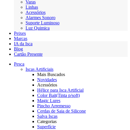
Varas
Linhas
Acessórios
Alarmes Sonoro
Suporte Luminoso
Luz Quimica
Peixes
Marcas
IA da Isca
Blog
Cartão Presente
Pesca
Iscas Artificiais
Mais Buscados
Novidades
Acessórios
Hélice para Isca Artificial
Color Bait(Tinta p/soft)
Magic Lures
Pincho Arremesso
Cerdas de Saia de Silicone
Salva Iscas
Categorias
Superfície