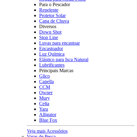
Para o Pescador
Repelente
Protetor Solar
Capa de Chuva
Diversos
Down Shot
Stop Line
Luvas para encastoar
Encastoador
Luz Química
Elástico para Isca Natural
Lubrificantes
Principais Marcas
Glico
Capella
CCM
Owner
Mury
Celta
Yara
Alligator
Blue Fox
Veja mais Acessórios
Varas de Pesca