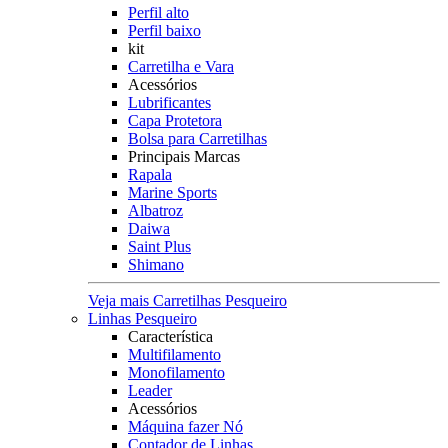
Perfil alto
Perfil baixo
kit
Carretilha e Vara
Acessórios
Lubrificantes
Capa Protetora
Bolsa para Carretilhas
Principais Marcas
Rapala
Marine Sports
Albatroz
Daiwa
Saint Plus
Shimano
Veja mais Carretilhas Pesqueiro
Linhas Pesqueiro
Característica
Multifilamento
Monofilamento
Leader
Acessórios
Máquina fazer Nó
Contador de Linhas