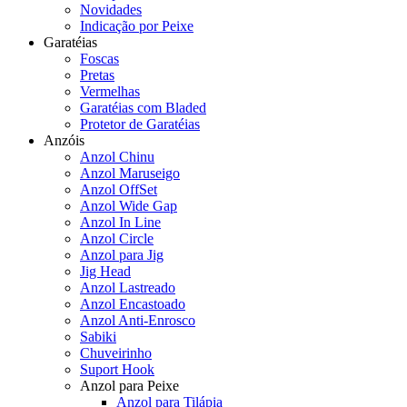
Novidades
Indicação por Peixe
Garatéias
Foscas
Pretas
Vermelhas
Garatéias com Bladed
Protetor de Garatéias
Anzóis
Anzol Chinu
Anzol Maruseigo
Anzol OffSet
Anzol Wide Gap
Anzol In Line
Anzol Circle
Anzol para Jig
Jig Head
Anzol Lastreado
Anzol Encastoado
Anzol Anti-Enrosco
Sabiki
Chuveirinho
Suport Hook
Anzol para Peixe
Anzol para Tilápia