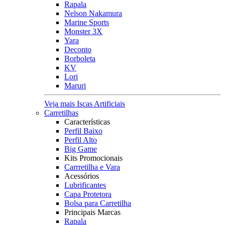
Rapala
Nelson Nakamura
Marine Sports
Monster 3X
Yara
Deconto
Borboleta
KV
Lori
Maruri
Veja mais Iscas Artificiais
Carretilhas
Características
Perfil Baixo
Perfil Alto
Big Game
Kits Promocionais
Carrretilha e Vara
Acessórios
Lubrificantes
Capa Protetora
Bolsa para Carretilha
Principais Marcas
Rapala