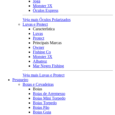
Jogá
Monster 3X
Óculos Express
Veja mais Óculos Polarizados
Luvas e Protect
Característica
Luvas
Protect
Principais Marcas
Owner
Fishing Co
Monster 3X
Albatroz
Mar Negro Fishing
Veja mais Luvas e Protect
Pesqueiro
Boias e Cevadeiras
Boias
Boias de Arremesso
Boias Mini Torpedo
Boias Torpedo
Boias Pão
Boias Guia