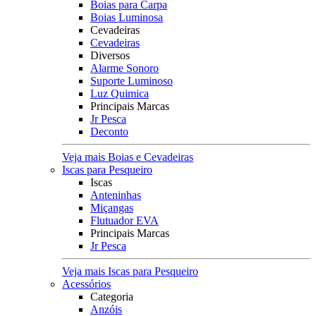
Boias para Carpa
Boias Luminosa
Cevadeiras
Cevadeiras
Diversos
Alarme Sonoro
Suporte Luminoso
Luz Quimica
Principais Marcas
Jr Pesca
Deconto
Veja mais Boias e Cevadeiras
Iscas para Pesqueiro
Iscas
Anteninhas
Miçangas
Flutuador EVA
Principais Marcas
Jr Pesca
Veja mais Iscas para Pesqueiro
Acessórios
Categoria
Anzóis