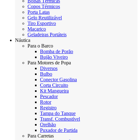
Bolsas Térmicas
Copos Térmicos
Porta Latas
Gelo Reutilizável
Tiro Esportivo
Maçarico
Geladeiras Portáteis
Náutica
Para o Barco
Bomba de Porão
Bujão Viveiro
Para Motores de Popa
Diversos
Bulbo
Conector Gasolina
Corta Circuito
Kit Mangueira
Pescador
Rotor
Registro
Tampa do Tanque
Transf. Combustível
Orelhão
Puxador de Partida
Para Carretas