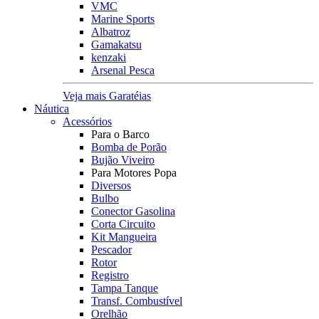
VMC
Marine Sports
Albatroz
Gamakatsu
kenzaki
Arsenal Pesca
Veja mais Garatéias
Náutica
Acessórios
Para o Barco
Bomba de Porão
Bujão Viveiro
Para Motores Popa
Diversos
Bulbo
Conector Gasolina
Corta Circuito
Kit Mangueira
Pescador
Rotor
Registro
Tampa Tanque
Transf. Combustível
Orelhão