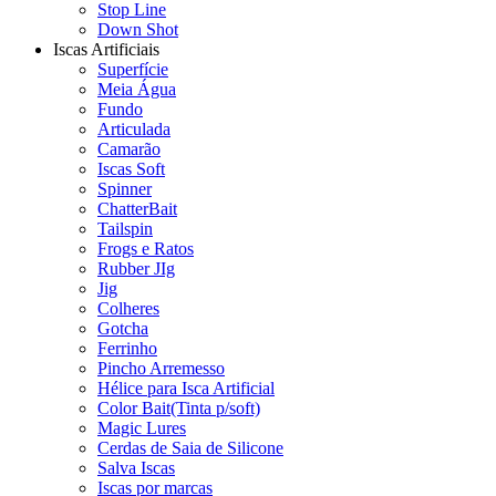
Stop Line
Down Shot
Iscas Artificiais
Superfície
Meia Água
Fundo
Articulada
Camarão
Iscas Soft
Spinner
ChatterBait
Tailspin
Frogs e Ratos
Rubber JIg
Jig
Colheres
Gotcha
Ferrinho
Pincho Arremesso
Hélice para Isca Artificial
Color Bait(Tinta p/soft)
Magic Lures
Cerdas de Saia de Silicone
Salva Iscas
Iscas por marcas