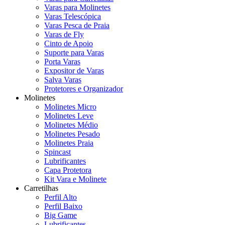
Varas para Molinetes
Varas Telescópica
Varas Pesca de Praia
Varas de Fly
Cinto de Apoio
Suporte para Varas
Porta Varas
Expositor de Varas
Salva Varas
Protetores e Organizador
Molinetes
Molinetes Micro
Molinetes Leve
Molinetes Médio
Molinetes Pesado
Molinetes Praia
Spincast
Lubrificantes
Capa Protetora
Kit Vara e Molinete
Carretilhas
Perfil Alto
Perfil Baixo
Big Game
Lubrificantes