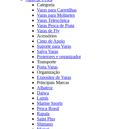
Categoria
Varas para Carretilhas
Varas para Molinetes
Varas Telescópica
Varas Pesca de Praia
Varas de Fly
Acessórios
Cinto de Apoio
Suporte para Varas
Salva Varas
Protetores e organizador
Transporte
Porta Varas
Organização
Expositor de Varas
Principais Marcas
Albatroz
Daiwa
Lumis
Marine Sports
Pesca Brasil
Rapala
Saint Plus
Shimano