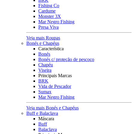
BRK
Fishing Co
Cardume
Monster 3X
Mar Negro Fishing
Presa Viva
Veja mais Roupas
Bonés e Chapéus
Característica
Bonés
Bonés c/ proteção de pescoço
Chapéu
Viseira
Principais Marcas
BRK
Vida de Pescador
Sumax
Mar Negro Fishing
Veja mais Bonés e Chapéus
Buff e Balaclava
Máscara
Buff
Balaclava