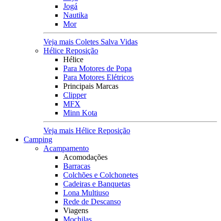
Jogá
Nautika
Mor
Veja mais Coletes Salva Vidas
Hélice Reposição
Hélice
Para Motores de Popa
Para Motores Elétricos
Principais Marcas
Clipper
MFX
Minn Kota
Veja mais Hélice Reposição
Camping
Acampamento
Acomodações
Barracas
Colchões e Colchonetes
Cadeiras e Banquetas
Lona Multiuso
Rede de Descanso
Viagens
Mochilas