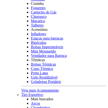
Cozinha
Fogareiro
Cartucho de Gás
Churrasco
Maçarico
Talheres
Acessórios
Infladores
Estacas para barracas
Binóculos
Bolsas Impermeáveis
Mini Mosquetão
Ventilador para Barraca
Térmicas
Bolsas Térmicas
Copo Térmico
Porta Latas
Gelo Reutilizável
Geladeiras Portáteis
Veja mais Acampamento
Tiro Esportivo
Mais buscados
Arcos
Chumbinhos