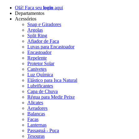
Olá! Faça seu
login
aqui
Departamentos
Acessórios
Snap e Giradores
Argolas
Split Ring
Afiador de Faca
Luvas para Encastoador
Encastoador
Repelente
Protetor Solar
Canivetes
Luz Química
Elástico para Isca Natural
Lubrificantes
Capa de Chuva
Régua para Medir Peixe
Alicates
Aeradores
Balanças
Facas
Lanternas
Passaguá - Puça
Tesouras