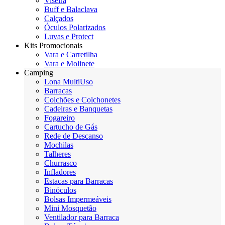
Viseira
Buff e Balaclava
Calçados
Óculos Polarizados
Luvas e Protect
Kits Promocionais
Vara e Carretilha
Vara e Molinete
Camping
Lona MultiUso
Barracas
Colchões e Colchonetes
Cadeiras e Banquetas
Fogareiro
Cartucho de Gás
Rede de Descanso
Mochilas
Talheres
Churrasco
Infladores
Estacas para Barracas
Binóculos
Bolsas Impermeáveis
Mini Mosquetão
Ventilador para Barraca