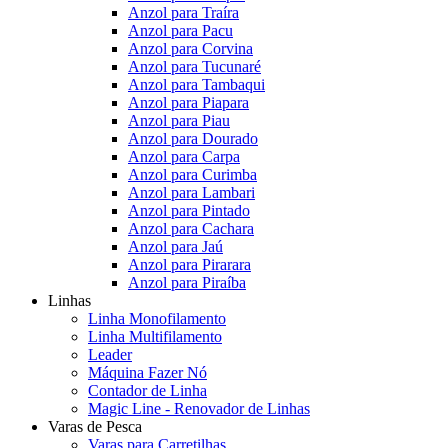
Anzol para Traíra
Anzol para Pacu
Anzol para Corvina
Anzol para Tucunaré
Anzol para Tambaqui
Anzol para Piapara
Anzol para Piau
Anzol para Dourado
Anzol para Carpa
Anzol para Curimba
Anzol para Lambari
Anzol para Pintado
Anzol para Cachara
Anzol para Jaú
Anzol para Pirarara
Anzol para Piraíba
Linhas
Linha Monofilamento
Linha Multifilamento
Leader
Máquina Fazer Nó
Contador de Linha
Magic Line - Renovador de Linhas
Varas de Pesca
Varas para Carretilhas