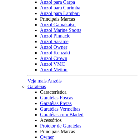
Anzol para Carpa
Anzol para Curimba
Anzol para Lambari
Principais Marcas
Anzol Gamakatsu
Anzol Marine Sports
Anzol Pinnacle
Anzol Sasame
Anzol Owner
Anzol Kenzaki
Anzol Crown
Anzol VMC
Anzol Meitou
Veja mais Anzóis
Garatéias
Característica
Garatéias Foscas
Garatéias Pretas
Garatéias Vermelhas
Garatéias com Bladed
Acessórios
Protetor de Garatéias
Principais Marcas
Owner