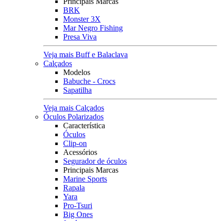
Principais Marcas
BRK
Monster 3X
Mar Negro Fishing
Presa Viva
Veja mais Buff e Balaclava
Calçados
Modelos
Babuche - Crocs
Sapatilha
Veja mais Calçados
Óculos Polarizados
Característica
Óculos
Clip-on
Acessórios
Segurador de óculos
Principais Marcas
Marine Sports
Rapala
Yara
Pro-Tsuri
Big Ones