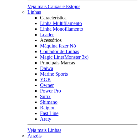
Veja mais Caixas e Estojos
Linhas
Característica
Linha Multifilamento
Linha Monofilamento
Leader
Acessórios
Máquina fazer Nó
Contador de Linhas
Magic Line(Monster 3x)
Principais Marcas
Daiwa
Marine Sports
YGK
Owner
Power Pro
Sufix
Shimano
Raiglon
Fast Line
Araty
Veja mais Linhas
Anzóis