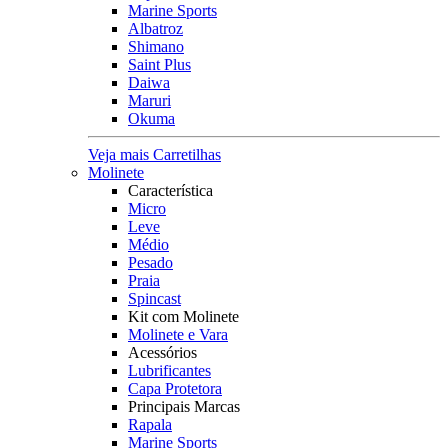
Marine Sports
Albatroz
Shimano
Saint Plus
Daiwa
Maruri
Okuma
Veja mais Carretilhas
Molinete
Característica
Micro
Leve
Médio
Pesado
Praia
Spincast
Kit com Molinete
Molinete e Vara
Acessórios
Lubrificantes
Capa Protetora
Principais Marcas
Rapala
Marine Sports