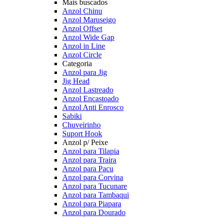
Mais buscados
Anzol Chinu
Anzol Maruseigo
Anzol Offset
Anzol Wide Gap
Anzol in Line
Anzol Circle
Categoria
Anzol para Jig
Jig Head
Anzol Lastreado
Anzol Encastoado
Anzol Anti Enrosco
Sabiki
Chuveirinho
Suport Hook
Anzol p/ Peixe
Anzol para Tilapia
Anzol para Traira
Anzol para Pacu
Anzol para Corvina
Anzol para Tucunare
Anzol para Tambaqui
Anzol para Piapara
Anzol para Dourado