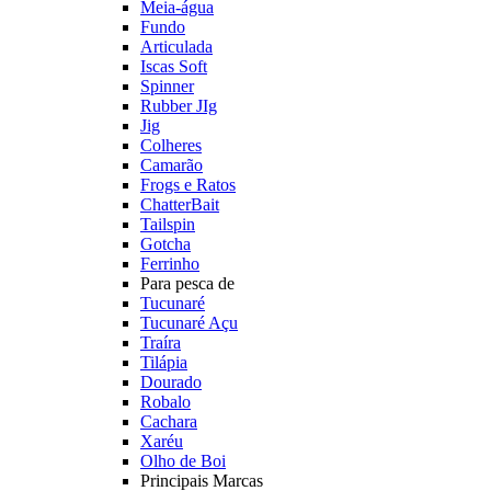
Meia-água
Fundo
Articulada
Iscas Soft
Spinner
Rubber JIg
Jig
Colheres
Camarão
Frogs e Ratos
ChatterBait
Tailspin
Gotcha
Ferrinho
Para pesca de
Tucunaré
Tucunaré Açu
Traíra
Tilápia
Dourado
Robalo
Cachara
Xaréu
Olho de Boi
Principais Marcas