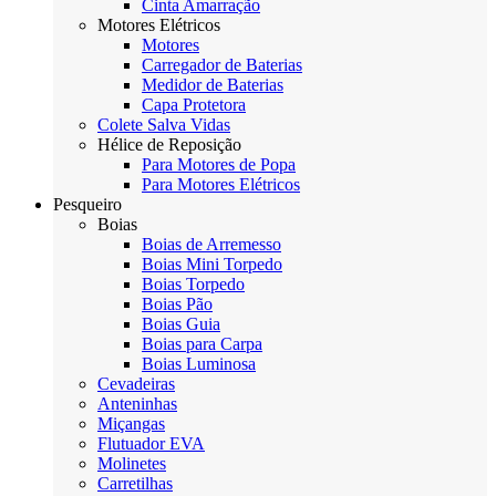
Cinta Amarração
Motores Elétricos
Motores
Carregador de Baterias
Medidor de Baterias
Capa Protetora
Colete Salva Vidas
Hélice de Reposição
Para Motores de Popa
Para Motores Elétricos
Pesqueiro
Boias
Boias de Arremesso
Boias Mini Torpedo
Boias Torpedo
Boias Pão
Boias Guia
Boias para Carpa
Boias Luminosa
Cevadeiras
Anteninhas
Miçangas
Flutuador EVA
Molinetes
Carretilhas