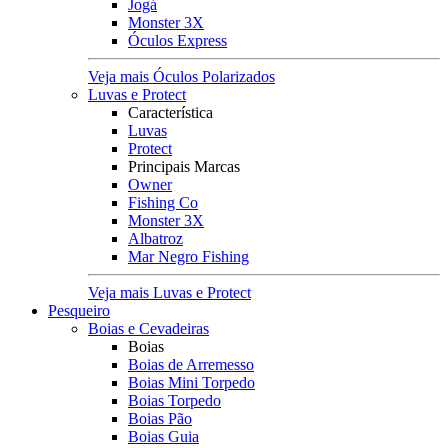
Jogá
Monster 3X
Óculos Express
Veja mais Óculos Polarizados
Luvas e Protect
Característica
Luvas
Protect
Principais Marcas
Owner
Fishing Co
Monster 3X
Albatroz
Mar Negro Fishing
Veja mais Luvas e Protect
Pesqueiro
Boias e Cevadeiras
Boias
Boias de Arremesso
Boias Mini Torpedo
Boias Torpedo
Boias Pão
Boias Guia