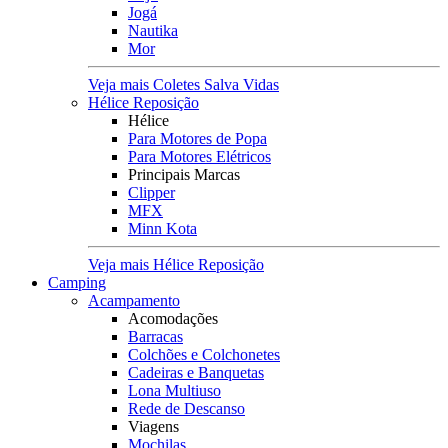
Jogá
Nautika
Mor
Veja mais Coletes Salva Vidas
Hélice Reposição
Hélice
Para Motores de Popa
Para Motores Elétricos
Principais Marcas
Clipper
MFX
Minn Kota
Veja mais Hélice Reposição
Camping
Acampamento
Acomodações
Barracas
Colchões e Colchonetes
Cadeiras e Banquetas
Lona Multiuso
Rede de Descanso
Viagens
Mochilas