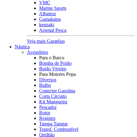
VMC
Marine Sports
Albatroz
Gamakatsu
kenzaki
Arsenal Pesca
Veja mais Garatéias
Náutica
Acessórios
Para o Barco
Bomba de Porão
Bujão Viveiro
Para Motores Popa
Diversos
Bulbo
Conector Gasolina
Corta Circuito
Kit Mangueira
Pescador
Rotor
Registro
Tampa Tanque
Transf. Combustível
Orelhão