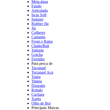
Meia-água
Fundo
Articulada
Iscas Soft
Spinner
Rubber JIg
Jig
Colheres
Camarão
Frogs e Ratos
ChatterBait
Tailspin
Gotcha
Ferrinho
Para pesca de
Tucunaré
Tucunaré Açu
Traíra
Tilápia
Dourado
Robalo
Cachara
Xaréu
Olho de Boi
Principais Marcas