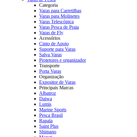
Categoria
Varas para Carretilhas
Varas para Molinetes
Varas Telescópica
Varas Pesca de Praia
Varas de Fly
Acessórios
Cinto de Apoio
Suporte para Varas
Salva Varas
Protetores e organizador
Transporte
Porta Varas
Organização
Expositor de Varas
Principais Marcas
Albatroz
Daiwa
Lumis
Marine Sports
Pesca Brasil
Rapala
Saint Plus
Shimano