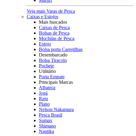
Maruri
Veja mais Varas de Pesca
Caixas e Estojos
Mais buscados
Caixas de Pesca
Bolsas de Pesca
Mochilas de Pesca
Estojo
Bolsa porta Carretilhas
Desembarcado
Bolsa Tiracolo
Pochete
Utilitário
Porta Empate
Principais Marcas
Albatroz
Jogá
Raju
Plano
Nelson Nakamura
Pesca Brasil
Sumax
Shimano
Nautika