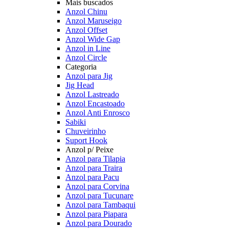
Mais buscados
Anzol Chinu
Anzol Maruseigo
Anzol Offset
Anzol Wide Gap
Anzol in Line
Anzol Circle
Categoria
Anzol para Jig
Jig Head
Anzol Lastreado
Anzol Encastoado
Anzol Anti Enrosco
Sabiki
Chuveirinho
Suport Hook
Anzol p/ Peixe
Anzol para Tilapia
Anzol para Traira
Anzol para Pacu
Anzol para Corvina
Anzol para Tucunare
Anzol para Tambaqui
Anzol para Piapara
Anzol para Dourado