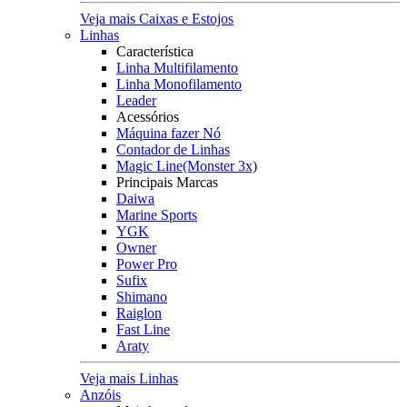
Veja mais Caixas e Estojos
Linhas
Característica
Linha Multifilamento
Linha Monofilamento
Leader
Acessórios
Máquina fazer Nó
Contador de Linhas
Magic Line(Monster 3x)
Principais Marcas
Daiwa
Marine Sports
YGK
Owner
Power Pro
Sufix
Shimano
Raiglon
Fast Line
Araty
Veja mais Linhas
Anzóis