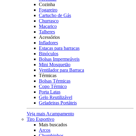
Cozinha
Fogareiro
Cartucho de Gás
Churrasco
Maçarico
Talheres
Acessórios
Infladores
Estacas para barracas
Binóculos
Bolsas Impermeáveis
Mini Mosquetão
Ventilador para Barraca
Térmicas
Bolsas Térmicas
Copo Térmico
Porta Latas
Gelo Reutilizável
Geladeiras Portáteis
Veja mais Acampamento
Tiro Esportivo
Mais buscados
Arcos
Chumbinhos