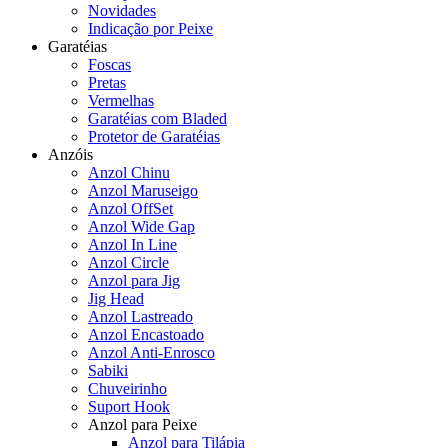
Novidades
Indicação por Peixe
Garatéias
Foscas
Pretas
Vermelhas
Garatéias com Bladed
Protetor de Garatéias
Anzóis
Anzol Chinu
Anzol Maruseigo
Anzol OffSet
Anzol Wide Gap
Anzol In Line
Anzol Circle
Anzol para Jig
Jig Head
Anzol Lastreado
Anzol Encastoado
Anzol Anti-Enrosco
Sabiki
Chuveirinho
Suport Hook
Anzol para Peixe
Anzol para Tilápia