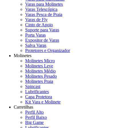
Varas para Molinetes
Varas Telescópica
Varas Pesca de Praia
Varas de Fly
Cinto de Apoio
Suporte para Varas
Porta Varas
Expositor de Varas
Salva Varas
Protetores e Organizador
Molinetes
Molinetes Micro
Molinetes Leve
Molinetes Médio
Molinetes Pesado
Molinetes Praia
Spincast
Lubrificantes
Capa Protetora
Kit Vara e Molinete
Carretilhas
Perfil Alto
Perfil Baixo
Big Game
Lubrificantes