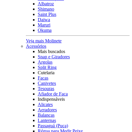
Albatroz
Shimano
Saint Plus
Daiwa
Maruri
Okuma
Veja mais Molinete
Acessórios
Mais buscados
Snap e Giradores
Argolas
Split Ring
Cutelaria
Facas
Canivetes
Tesouras
Afiador de Faca
Indispensáveis
Alicates
Aeradores
Balanças
Lanternas
Passaguá (Puça)
Régua para Medir Peixe