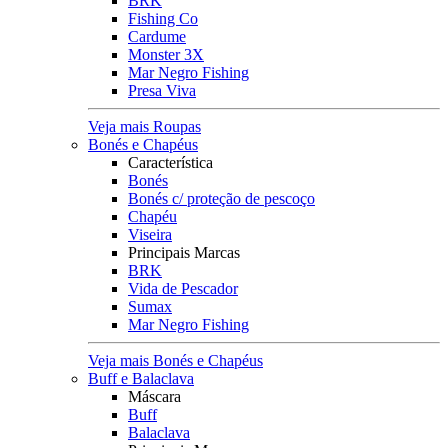
BRK
Fishing Co
Cardume
Monster 3X
Mar Negro Fishing
Presa Viva
Veja mais Roupas
Bonés e Chapéus
Característica
Bonés
Bonés c/ proteção de pescoço
Chapéu
Viseira
Principais Marcas
BRK
Vida de Pescador
Sumax
Mar Negro Fishing
Veja mais Bonés e Chapéus
Buff e Balaclava
Máscara
Buff
Balaclava