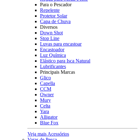
Para o Pescador
Repelente
Protetor Solar
Capa de Chuva
Diversos
Down Shot
Stop Line
Luvas para encastoar
Encastoador
Luz Química
Elástico para Isca Natural
Lubrificantes
Principais Marcas
Glico
Capella
CCM
Owner
Mury
Celta
Yara
Alligator
Blue Fox
Veja mais Acessórios
Varas de Pesca