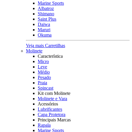
Marine Sports
Albatroz
Shimano
Saint Plus
Daiwa
Maruri
Okuma
Veja mais Carretilhas
Molinete
Característica
Micro
Leve
Médio
Pesado
Praia
Spincast
Kit com Molinete
Molinete e Vara
Acessórios
Lubrificantes
Capa Protetora
Principais Marcas
Rapala
Marine Sports