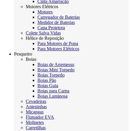
Cinta Amarração
Motores Elétricos
Motores
Carregador de Baterias
Medidor de Baterias
Capa Protetora
Colete Salva Vidas
Hélice de Reposição
Para Motores de Popa
Para Motores Elétricos
Pesqueiro
Boias
Boias de Arremesso
Boias Mini Torpedo
Boias Torpedo
Boias Pão
Boias Guia
Boias para Carpa
Boias Luminosa
Cevadeiras
Anteninhas
Miçangas
Flutuador EVA
Molinetes
Carretilhas