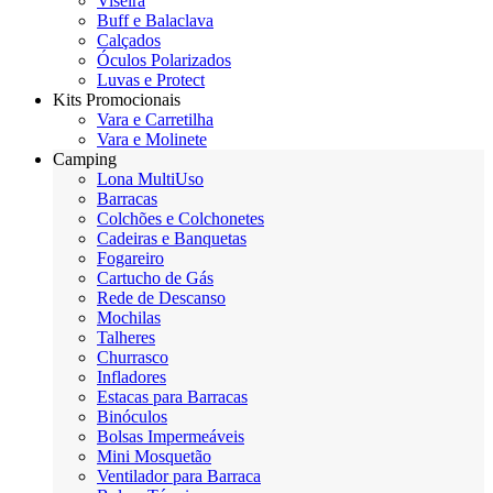
Viseira
Buff e Balaclava
Calçados
Óculos Polarizados
Luvas e Protect
Kits Promocionais
Vara e Carretilha
Vara e Molinete
Camping
Lona MultiUso
Barracas
Colchões e Colchonetes
Cadeiras e Banquetas
Fogareiro
Cartucho de Gás
Rede de Descanso
Mochilas
Talheres
Churrasco
Infladores
Estacas para Barracas
Binóculos
Bolsas Impermeáveis
Mini Mosquetão
Ventilador para Barraca