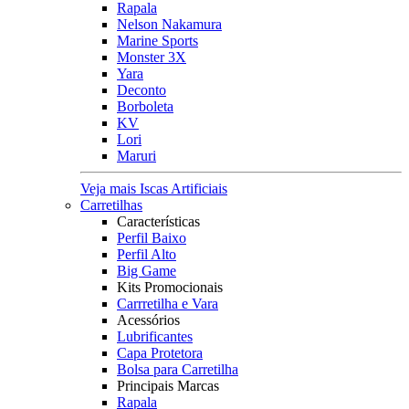
Rapala
Nelson Nakamura
Marine Sports
Monster 3X
Yara
Deconto
Borboleta
KV
Lori
Maruri
Veja mais Iscas Artificiais
Carretilhas
Características
Perfil Baixo
Perfil Alto
Big Game
Kits Promocionais
Carrretilha e Vara
Acessórios
Lubrificantes
Capa Protetora
Bolsa para Carretilha
Principais Marcas
Rapala