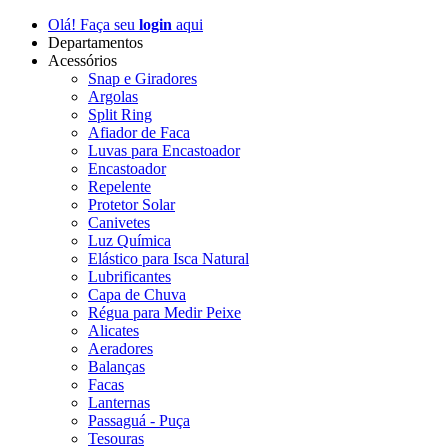
Olá! Faça seu
login
aqui
Departamentos
Acessórios
Snap e Giradores
Argolas
Split Ring
Afiador de Faca
Luvas para Encastoador
Encastoador
Repelente
Protetor Solar
Canivetes
Luz Química
Elástico para Isca Natural
Lubrificantes
Capa de Chuva
Régua para Medir Peixe
Alicates
Aeradores
Balanças
Facas
Lanternas
Passaguá - Puça
Tesouras