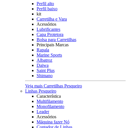
Perfil alto
Perfil baixo
kit
Carretilha e Vara
Acessórios
Lubrificantes
Capa Protetora
Bolsa para Carretilhas
Principais Marcas
Rapala
Marine Sports
Albatroz
Daiwa
Saint Plus
Shimano
Veja mais Carretilhas Pesqueiro
Linhas Pesqueiro
Característica
Multifilamento
Monofilamento
Leader
Acessórios
Máquina fazer Nó
Contador de Linhas