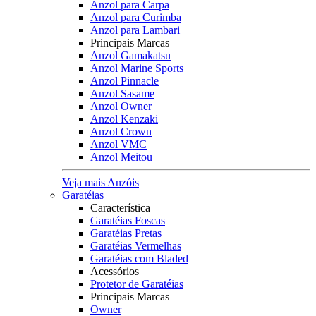
Anzol para Carpa
Anzol para Curimba
Anzol para Lambari
Principais Marcas
Anzol Gamakatsu
Anzol Marine Sports
Anzol Pinnacle
Anzol Sasame
Anzol Owner
Anzol Kenzaki
Anzol Crown
Anzol VMC
Anzol Meitou
Veja mais Anzóis
Garatéias
Característica
Garatéias Foscas
Garatéias Pretas
Garatéias Vermelhas
Garatéias com Bladed
Acessórios
Protetor de Garatéias
Principais Marcas
Owner