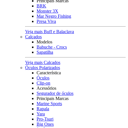
Principais Marcas
BRK
Monster 3X
Mar Negro Fishing
Presa Viva
Veja mais Buff e Balaclava
Calçados
Modelos
Babuche - Crocs
Sapatilha
Veja mais Calçados
Óculos Polarizados
Característica
Óculos
Clip-on
Acessórios
Segurador de óculos
Principais Marcas
Marine Sports
Rapala
Yara
Pro-Tsuri
Big Ones