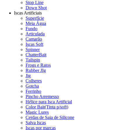
Stop Line
Down Shot
Iscas Artificiais
Superfície
Meia Água
Fundo
Articulada
Camarão
Iscas Soft
Spinner
ChatterBait
Tailspin
Frogs e Ratos
Rubber JIg
Jig
Colheres
Gotcha
Ferrinho
Pincho Arremesso
Hélice para Isca Artificial
Color Bait(Tinta p/soft)
Magic Lures
Cerdas de Saia de Silicone
Salva Iscas
Iscas por marcas