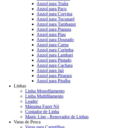
Anzol para Traíra
Anzol para Pacu
Anzol para Corvina
Anzol para Tucunaré
Anzol para Tambaqui
Anzol para Piapara
Anzol para Piau
Anzol para Dourado
Anzol para Carpa
Anzol para Curimba
Anzol para Lambari
Anzol para Pintado
Anzol para Cachara
Anzol para Jaú
Anzol para Pirarara
Anzol para Piraíba
Linhas
Linha Monofilamento
Linha Multifilamento
Leader
Máquina Fazer Nó
Contador de Linha
Magic Line - Renovador de Linhas
Varas de Pesca
Varas para Carretilhas