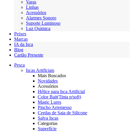
Varas
Linhas
Acessórios
Alarmes Sonoro
Suporte Luminoso
Luz Quimica
Peixes
Marcas
IA da Isca
Blog
Cartão Presente
Pesca
Iscas Artificiais
Mais Buscados
Novidades
Acessórios
Hélice para Isca Artificial
Color Bait(Tinta p/soft)
Magic Lures
Pincho Arremesso
Cerdas de Saia de Silicone
Salva Iscas
Categorias
Superfície