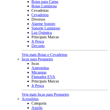
Boias para Carpa
Boias Luminosa
Cevadeiras
Cevadeiras
Diversos
Alarme Sonoro
Suporte Luminoso
Luz Quimica
Principais Marcas
Jr Pesca
Deconto
Veja mais Boias e Cevadeiras
Iscas para Pesqueiro
Iscas
Anteninhas
Miçangas
Flutuador EVA
Principais Marcas
Jr Pesca
Veja mais Iscas para Pesqueiro
Acessórios
Categoria
Anzóis