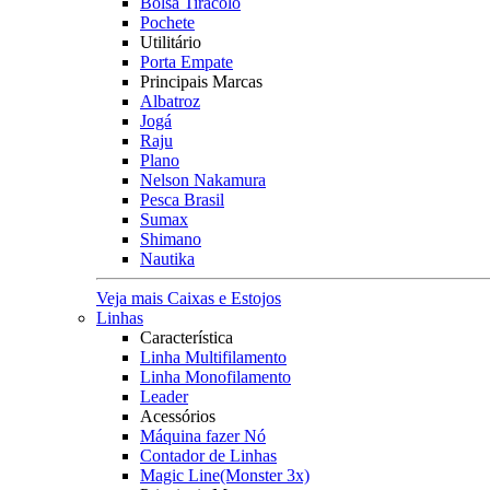
Bolsa Tiracolo
Pochete
Utilitário
Porta Empate
Principais Marcas
Albatroz
Jogá
Raju
Plano
Nelson Nakamura
Pesca Brasil
Sumax
Shimano
Nautika
Veja mais Caixas e Estojos
Linhas
Característica
Linha Multifilamento
Linha Monofilamento
Leader
Acessórios
Máquina fazer Nó
Contador de Linhas
Magic Line(Monster 3x)