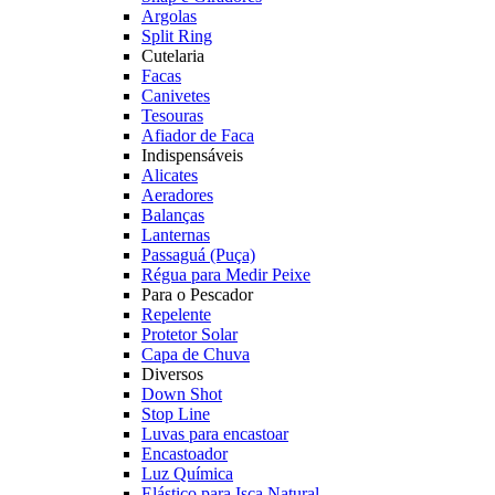
Argolas
Split Ring
Cutelaria
Facas
Canivetes
Tesouras
Afiador de Faca
Indispensáveis
Alicates
Aeradores
Balanças
Lanternas
Passaguá (Puça)
Régua para Medir Peixe
Para o Pescador
Repelente
Protetor Solar
Capa de Chuva
Diversos
Down Shot
Stop Line
Luvas para encastoar
Encastoador
Luz Química
Elástico para Isca Natural