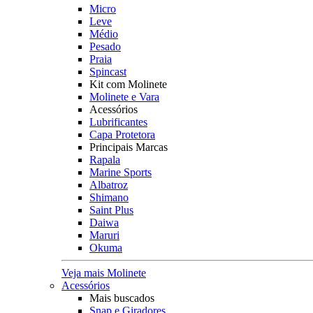
Micro
Leve
Médio
Pesado
Praia
Spincast
Kit com Molinete
Molinete e Vara
Acessórios
Lubrificantes
Capa Protetora
Principais Marcas
Rapala
Marine Sports
Albatroz
Shimano
Saint Plus
Daiwa
Maruri
Okuma
Veja mais Molinete
Acessórios
Mais buscados
Snap e Giradores