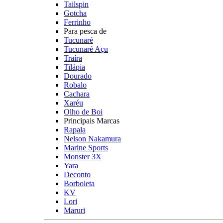
Tailspin
Gotcha
Ferrinho
Para pesca de
Tucunaré
Tucunaré Açu
Traíra
Tilápia
Dourado
Robalo
Cachara
Xaréu
Olho de Boi
Principais Marcas
Rapala
Nelson Nakamura
Marine Sports
Monster 3X
Yara
Deconto
Borboleta
KV
Lori
Maruri