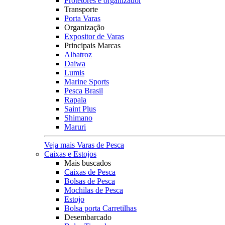
Protetores e organizador
Transporte
Porta Varas
Organização
Expositor de Varas
Principais Marcas
Albatroz
Daiwa
Lumis
Marine Sports
Pesca Brasil
Rapala
Saint Plus
Shimano
Maruri
Veja mais Varas de Pesca
Caixas e Estojos
Mais buscados
Caixas de Pesca
Bolsas de Pesca
Mochilas de Pesca
Estojo
Bolsa porta Carretilhas
Desembarcado