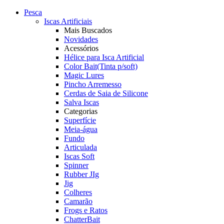
Pesca
Iscas Artificiais
Mais Buscados
Novidades
Acessórios
Hélice para Isca Artificial
Color Bait(Tinta p/soft)
Magic Lures
Pincho Arremesso
Cerdas de Saia de Silicone
Salva Iscas
Categorias
Superfície
Meia-água
Fundo
Articulada
Iscas Soft
Spinner
Rubber JIg
Jig
Colheres
Camarão
Frogs e Ratos
ChatterBait