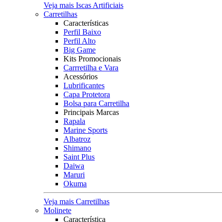
Veja mais Iscas Artificiais
Carretilhas
Características
Perfil Baixo
Perfil Alto
Big Game
Kits Promocionais
Carrretilha e Vara
Acessórios
Lubrificantes
Capa Protetora
Bolsa para Carretilha
Principais Marcas
Rapala
Marine Sports
Albatroz
Shimano
Saint Plus
Daiwa
Maruri
Okuma
Veja mais Carretilhas
Molinete
Característica