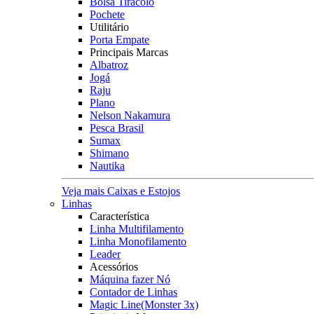
Bolsa Tiracolo
Pochete
Utilitário
Porta Empate
Principais Marcas
Albatroz
Jogá
Raju
Plano
Nelson Nakamura
Pesca Brasil
Sumax
Shimano
Nautika
Veja mais Caixas e Estojos
Linhas
Característica
Linha Multifilamento
Linha Monofilamento
Leader
Acessórios
Máquina fazer Nó
Contador de Linhas
Magic Line(Monster 3x)