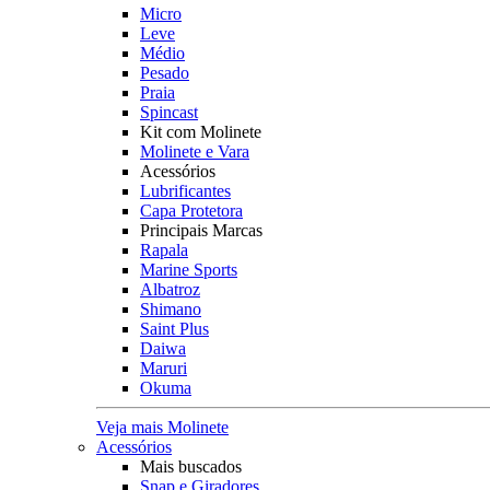
Micro
Leve
Médio
Pesado
Praia
Spincast
Kit com Molinete
Molinete e Vara
Acessórios
Lubrificantes
Capa Protetora
Principais Marcas
Rapala
Marine Sports
Albatroz
Shimano
Saint Plus
Daiwa
Maruri
Okuma
Veja mais Molinete
Acessórios
Mais buscados
Snap e Giradores