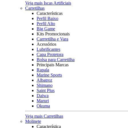
Veja mais Iscas Artificiais
Carretilhas
Características
Perfil Baixo
Perfil Alto
Big Game
Kits Promocionais
Carrretilha e Vara
Acessórios
Lubrificantes
Capa Protetora
Bolsa para Carretilha
Principais Marcas
Rapala
Marine Sports
Albatroz
Shimano
Saint Plus
Daiwa
Maruri
Okuma
Veja mais Carretilhas
Molinete
Característica