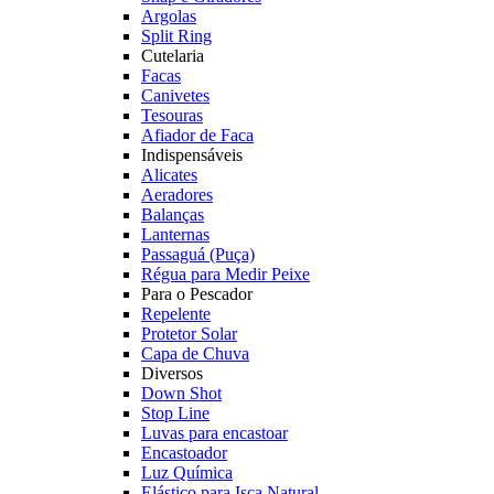
Argolas
Split Ring
Cutelaria
Facas
Canivetes
Tesouras
Afiador de Faca
Indispensáveis
Alicates
Aeradores
Balanças
Lanternas
Passaguá (Puça)
Régua para Medir Peixe
Para o Pescador
Repelente
Protetor Solar
Capa de Chuva
Diversos
Down Shot
Stop Line
Luvas para encastoar
Encastoador
Luz Química
Elástico para Isca Natural