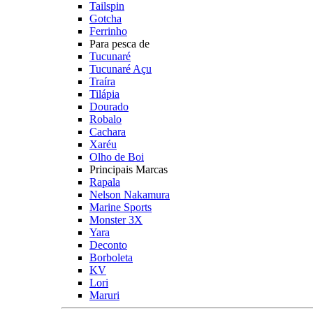
Tailspin
Gotcha
Ferrinho
Para pesca de
Tucunaré
Tucunaré Açu
Traíra
Tilápia
Dourado
Robalo
Cachara
Xaréu
Olho de Boi
Principais Marcas
Rapala
Nelson Nakamura
Marine Sports
Monster 3X
Yara
Deconto
Borboleta
KV
Lori
Maruri