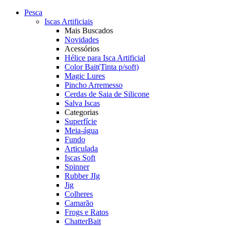
Pesca
Iscas Artificiais
Mais Buscados
Novidades
Acessórios
Hélice para Isca Artificial
Color Bait(Tinta p/soft)
Magic Lures
Pincho Arremesso
Cerdas de Saia de Silicone
Salva Iscas
Categorias
Superfície
Meia-água
Fundo
Articulada
Iscas Soft
Spinner
Rubber JIg
Jig
Colheres
Camarão
Frogs e Ratos
ChatterBait