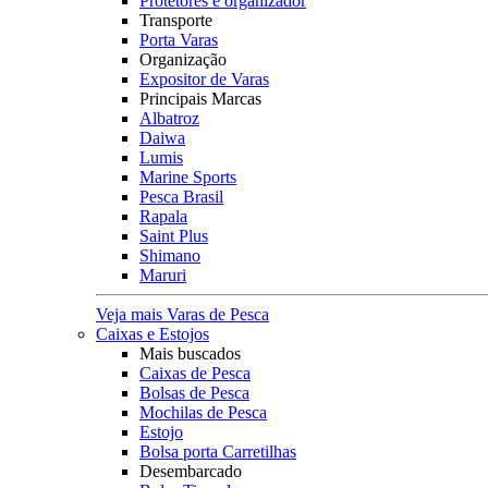
Protetores e organizador
Transporte
Porta Varas
Organização
Expositor de Varas
Principais Marcas
Albatroz
Daiwa
Lumis
Marine Sports
Pesca Brasil
Rapala
Saint Plus
Shimano
Maruri
Veja mais Varas de Pesca
Caixas e Estojos
Mais buscados
Caixas de Pesca
Bolsas de Pesca
Mochilas de Pesca
Estojo
Bolsa porta Carretilhas
Desembarcado