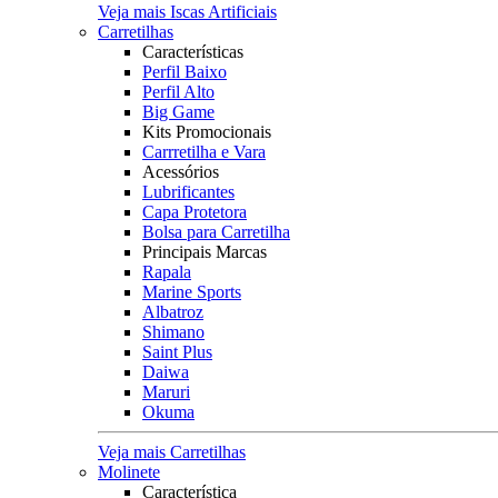
Veja mais Iscas Artificiais
Carretilhas
Características
Perfil Baixo
Perfil Alto
Big Game
Kits Promocionais
Carrretilha e Vara
Acessórios
Lubrificantes
Capa Protetora
Bolsa para Carretilha
Principais Marcas
Rapala
Marine Sports
Albatroz
Shimano
Saint Plus
Daiwa
Maruri
Okuma
Veja mais Carretilhas
Molinete
Característica