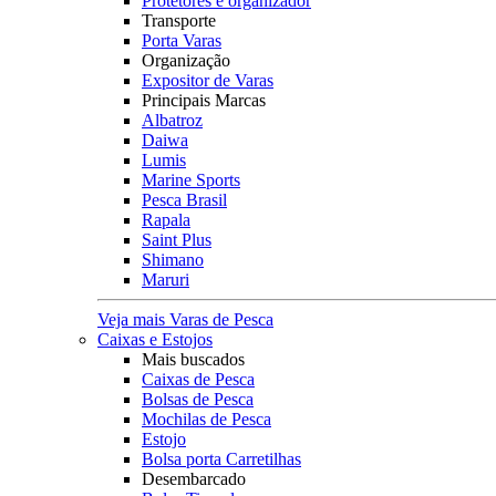
Protetores e organizador
Transporte
Porta Varas
Organização
Expositor de Varas
Principais Marcas
Albatroz
Daiwa
Lumis
Marine Sports
Pesca Brasil
Rapala
Saint Plus
Shimano
Maruri
Veja mais Varas de Pesca
Caixas e Estojos
Mais buscados
Caixas de Pesca
Bolsas de Pesca
Mochilas de Pesca
Estojo
Bolsa porta Carretilhas
Desembarcado