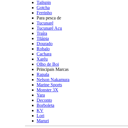
Tailspin
Gotcha
Ferrinho
Para pesca de
Tucunaré
Tucunaré Açu
Traíra
Tilápia
Dourado
Robalo
Cachara
Xaréu
Olho de Boi
Principais Marcas
Rapala
Nelson Nakamura
Marine Sports
Monster 3X
Yara
Deconto
Borboleta
KV
Lori
Maruri