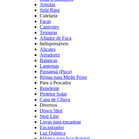
Argolas
Split Ring
Cutelaria
Facas
Canivetes
Tesouras
Afiador de Faca
Indispensáveis
Alicates
Aeradores
Balanças
Lanternas
Passaguá (Puça)
Régua para Medir Peixe
Para o Pescador
Repelente
Protetor Solar
Capa de Chuva
Diversos
Down Shot
Stop Line
Luvas para encastoar
Encastoador
Luz Química
Elástico para Isca Natural