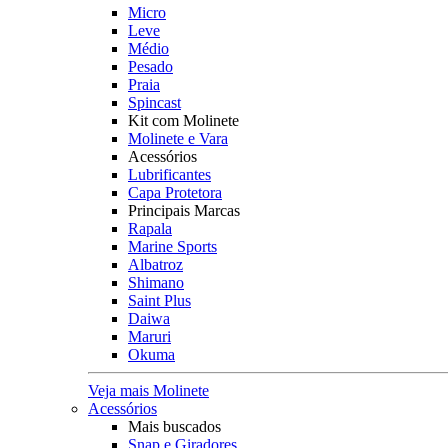
Micro
Leve
Médio
Pesado
Praia
Spincast
Kit com Molinete
Molinete e Vara
Acessórios
Lubrificantes
Capa Protetora
Principais Marcas
Rapala
Marine Sports
Albatroz
Shimano
Saint Plus
Daiwa
Maruri
Okuma
Veja mais Molinete
Acessórios
Mais buscados
Snap e Giradores