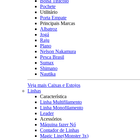
Bolsa Tiracolo
Pochete
Utilitário
Porta Empate
Principais Marcas
Albatroz
Jogá
Raju
Plano
Nelson Nakamura
Pesca Brasil
Sumax
Shimano
Nautika
Veja mais Caixas e Estojos
Linhas
Característica
Linha Multifilamento
Linha Monofilamento
Leader
Acessórios
Máquina fazer Nó
Contador de Linhas
Magic Line(Monster 3x)