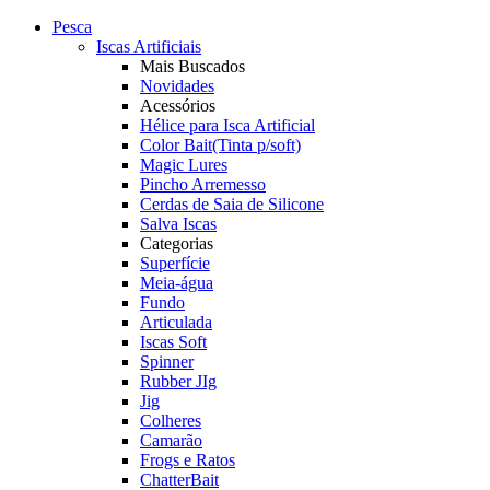
Pesca
Iscas Artificiais
Mais Buscados
Novidades
Acessórios
Hélice para Isca Artificial
Color Bait(Tinta p/soft)
Magic Lures
Pincho Arremesso
Cerdas de Saia de Silicone
Salva Iscas
Categorias
Superfície
Meia-água
Fundo
Articulada
Iscas Soft
Spinner
Rubber JIg
Jig
Colheres
Camarão
Frogs e Ratos
ChatterBait