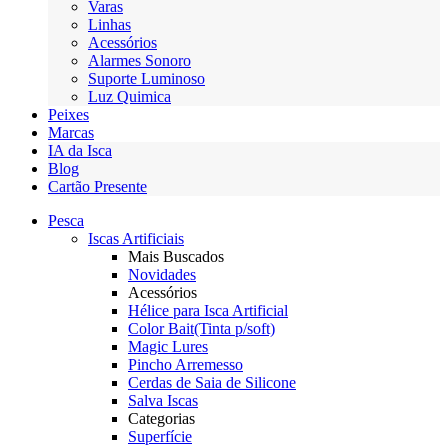
Varas
Linhas
Acessórios
Alarmes Sonoro
Suporte Luminoso
Luz Quimica
Peixes
Marcas
IA da Isca
Blog
Cartão Presente
Pesca
Iscas Artificiais
Mais Buscados
Novidades
Acessórios
Hélice para Isca Artificial
Color Bait(Tinta p/soft)
Magic Lures
Pincho Arremesso
Cerdas de Saia de Silicone
Salva Iscas
Categorias
Superfície