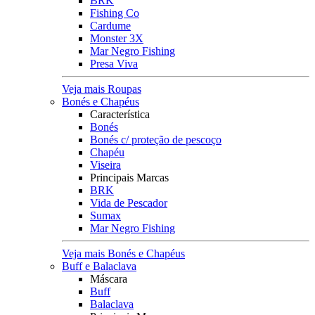
BRK
Fishing Co
Cardume
Monster 3X
Mar Negro Fishing
Presa Viva
Veja mais Roupas
Bonés e Chapéus
Característica
Bonés
Bonés c/ proteção de pescoço
Chapéu
Viseira
Principais Marcas
BRK
Vida de Pescador
Sumax
Mar Negro Fishing
Veja mais Bonés e Chapéus
Buff e Balaclava
Máscara
Buff
Balaclava