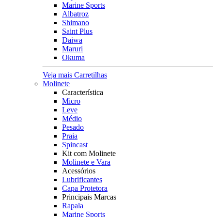
Marine Sports
Albatroz
Shimano
Saint Plus
Daiwa
Maruri
Okuma
Veja mais Carretilhas
Molinete
Característica
Micro
Leve
Médio
Pesado
Praia
Spincast
Kit com Molinete
Molinete e Vara
Acessórios
Lubrificantes
Capa Protetora
Principais Marcas
Rapala
Marine Sports