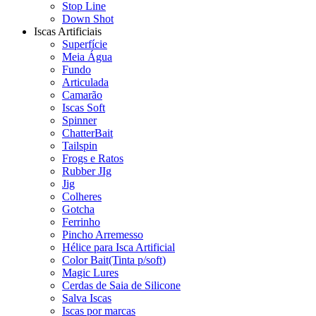
Stop Line
Down Shot
Iscas Artificiais
Superfície
Meia Água
Fundo
Articulada
Camarão
Iscas Soft
Spinner
ChatterBait
Tailspin
Frogs e Ratos
Rubber JIg
Jig
Colheres
Gotcha
Ferrinho
Pincho Arremesso
Hélice para Isca Artificial
Color Bait(Tinta p/soft)
Magic Lures
Cerdas de Saia de Silicone
Salva Iscas
Iscas por marcas