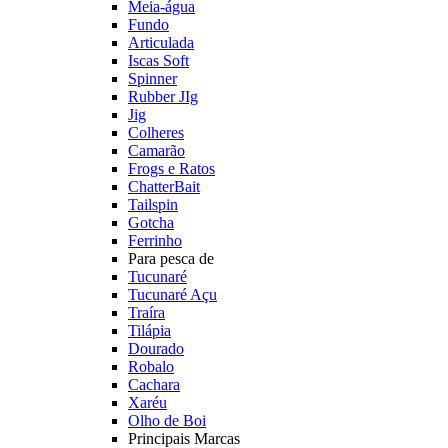
Meia-água
Fundo
Articulada
Iscas Soft
Spinner
Rubber JIg
Jig
Colheres
Camarão
Frogs e Ratos
ChatterBait
Tailspin
Gotcha
Ferrinho
Para pesca de
Tucunaré
Tucunaré Açu
Traíra
Tilápia
Dourado
Robalo
Cachara
Xaréu
Olho de Boi
Principais Marcas