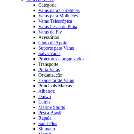
Categoria
Varas para Carretilhas
Varas para Molinetes
Varas Telescópica
Varas Pesca de Praia
Varas de Fly
Acessórios
Cinto de Apoio
Suporte para Varas
Salva Varas
Protetores e organizador
Transporte
Porta Varas
Organização
Expositor de Varas
Principais Marcas
Albatroz
Daiwa
Lumis
Marine Sports
Pesca Brasil
Rapala
Saint Plus
Shimano