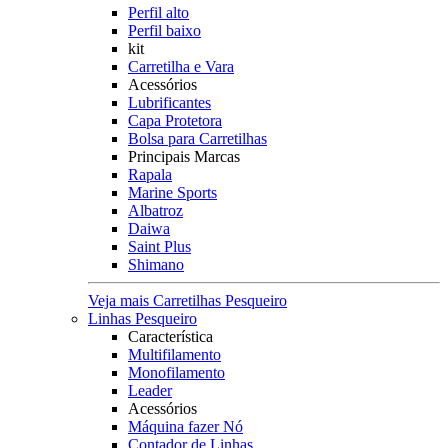
Perfil alto
Perfil baixo
kit
Carretilha e Vara
Acessórios
Lubrificantes
Capa Protetora
Bolsa para Carretilhas
Principais Marcas
Rapala
Marine Sports
Albatroz
Daiwa
Saint Plus
Shimano
Veja mais Carretilhas Pesqueiro
Linhas Pesqueiro
Característica
Multifilamento
Monofilamento
Leader
Acessórios
Máquina fazer Nó
Contador de Linhas