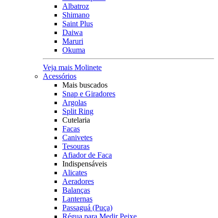
Albatroz
Shimano
Saint Plus
Daiwa
Maruri
Okuma
Veja mais Molinete
Acessórios
Mais buscados
Snap e Giradores
Argolas
Split Ring
Cutelaria
Facas
Canivetes
Tesouras
Afiador de Faca
Indispensáveis
Alicates
Aeradores
Balanças
Lanternas
Passaguá (Puça)
Régua para Medir Peixe