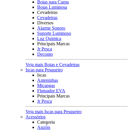
Boias para Carpa
Boias Luminosa
Cevadeiras
Cevadeiras
Diversos
Alarme Sonoro
Suporte Luminoso
Luz Quimica
Principais Marcas
Jr Pesca
Deconto
Veja mais Boias e Cevadeiras
Iscas para Pesqueiro
Iscas
Anteninhas
Miçangas
Flutuador EVA
Principais Marcas
Jr Pesca
Veja mais Iscas para Pesqueiro
Acessórios
Categoria
Anzóis