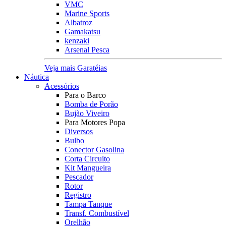
VMC
Marine Sports
Albatroz
Gamakatsu
kenzaki
Arsenal Pesca
Veja mais Garatéias
Náutica
Acessórios
Para o Barco
Bomba de Porão
Bujão Viveiro
Para Motores Popa
Diversos
Bulbo
Conector Gasolina
Corta Circuito
Kit Mangueira
Pescador
Rotor
Registro
Tampa Tanque
Transf. Combustível
Orelhão