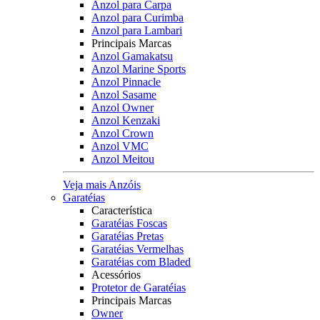
Anzol para Carpa
Anzol para Curimba
Anzol para Lambari
Principais Marcas
Anzol Gamakatsu
Anzol Marine Sports
Anzol Pinnacle
Anzol Sasame
Anzol Owner
Anzol Kenzaki
Anzol Crown
Anzol VMC
Anzol Meitou
Veja mais Anzóis
Garatéias
Característica
Garatéias Foscas
Garatéias Pretas
Garatéias Vermelhas
Garatéias com Bladed
Acessórios
Protetor de Garatéias
Principais Marcas
Owner