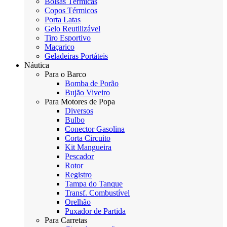
Bolsas Térmicas
Copos Térmicos
Porta Latas
Gelo Reutilizável
Tiro Esportivo
Maçarico
Geladeiras Portáteis
Náutica
Para o Barco
Bomba de Porão
Bujão Viveiro
Para Motores de Popa
Diversos
Bulbo
Conector Gasolina
Corta Circuito
Kit Mangueira
Pescador
Rotor
Registro
Tampa do Tanque
Transf. Combustível
Orelhão
Puxador de Partida
Para Carretas