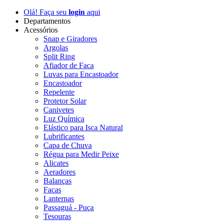
Olá! Faça seu
login
aqui
Departamentos
Acessórios
Snap e Giradores
Argolas
Split Ring
Afiador de Faca
Luvas para Encastoador
Encastoador
Repelente
Protetor Solar
Canivetes
Luz Química
Elástico para Isca Natural
Lubrificantes
Capa de Chuva
Régua para Medir Peixe
Alicates
Aeradores
Balanças
Facas
Lanternas
Passaguá - Puça
Tesouras