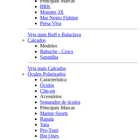
Principais Marcas
BRK
Monster 3X
Mar Negro Fishing
Presa Viva
Veja mais Buff e Balaclava
Calçados
Modelos
Babuche - Crocs
Sapatilha
Veja mais Calçados
Óculos Polarizados
Característica
Óculos
Clip-on
Acessórios
Segurador de óculos
Principais Marcas
Marine Sports
Rapala
Yara
Pro-Tsuri
Big Ones