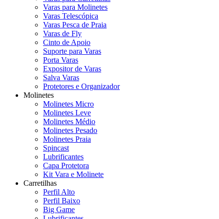
Varas para Molinetes
Varas Telescópica
Varas Pesca de Praia
Varas de Fly
Cinto de Apoio
Suporte para Varas
Porta Varas
Expositor de Varas
Salva Varas
Protetores e Organizador
Molinetes
Molinetes Micro
Molinetes Leve
Molinetes Médio
Molinetes Pesado
Molinetes Praia
Spincast
Lubrificantes
Capa Protetora
Kit Vara e Molinete
Carretilhas
Perfil Alto
Perfil Baixo
Big Game
Lubrificantes