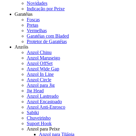
Novidades
Indicação por Peixe
Garatéias
Foscas
Pretas
Vermelhas
Garatéias com Bladed
Protetor de Garatéias
Anzóis
Anzol Chinu
Anzol Maruseigo
Anzol OffSet
Anzol Wide Gap
Anzol In Line
Anzol Circle
Anzol para Jig
Jig Head
Anzol Lastreado
Anzol Encastoado
Anzol Anti-Enrosco
Sabiki
Chuveirinho
Suport Hook
Anzol para Peixe
Anzol para Tilápia