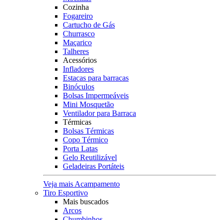
Cozinha
Fogareiro
Cartucho de Gás
Churrasco
Maçarico
Talheres
Acessórios
Infladores
Estacas para barracas
Binóculos
Bolsas Impermeáveis
Mini Mosquetão
Ventilador para Barraca
Térmicas
Bolsas Térmicas
Copo Térmico
Porta Latas
Gelo Reutilizável
Geladeiras Portáteis
Veja mais Acampamento
Tiro Esportivo
Mais buscados
Arcos
Chumbinhos