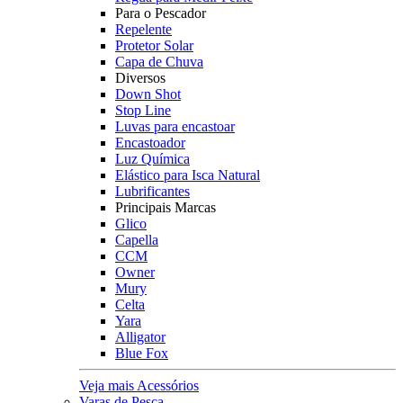
Para o Pescador
Repelente
Protetor Solar
Capa de Chuva
Diversos
Down Shot
Stop Line
Luvas para encastoar
Encastoador
Luz Química
Elástico para Isca Natural
Lubrificantes
Principais Marcas
Glico
Capella
CCM
Owner
Mury
Celta
Yara
Alligator
Blue Fox
Veja mais Acessórios
Varas de Pesca