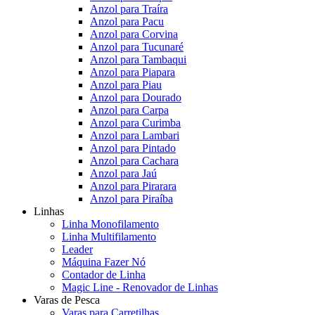
Anzol para Traíra
Anzol para Pacu
Anzol para Corvina
Anzol para Tucunaré
Anzol para Tambaqui
Anzol para Piapara
Anzol para Piau
Anzol para Dourado
Anzol para Carpa
Anzol para Curimba
Anzol para Lambari
Anzol para Pintado
Anzol para Cachara
Anzol para Jaú
Anzol para Pirarara
Anzol para Piraíba
Linhas
Linha Monofilamento
Linha Multifilamento
Leader
Máquina Fazer Nó
Contador de Linha
Magic Line - Renovador de Linhas
Varas de Pesca
Varas para Carretilhas