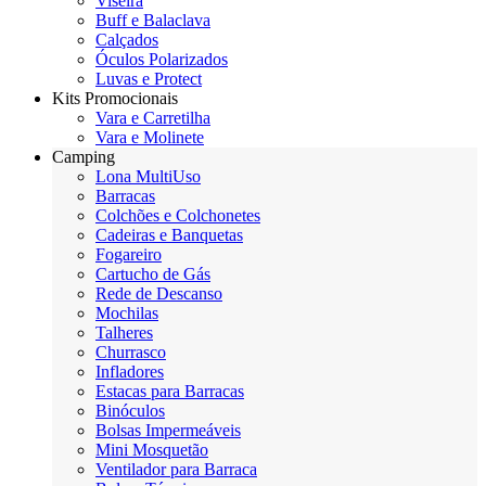
Viseira
Buff e Balaclava
Calçados
Óculos Polarizados
Luvas e Protect
Kits Promocionais
Vara e Carretilha
Vara e Molinete
Camping
Lona MultiUso
Barracas
Colchões e Colchonetes
Cadeiras e Banquetas
Fogareiro
Cartucho de Gás
Rede de Descanso
Mochilas
Talheres
Churrasco
Infladores
Estacas para Barracas
Binóculos
Bolsas Impermeáveis
Mini Mosquetão
Ventilador para Barraca