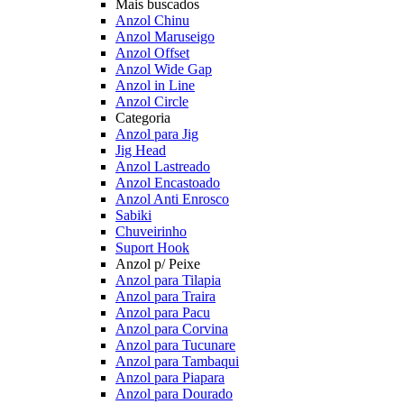
Mais buscados
Anzol Chinu
Anzol Maruseigo
Anzol Offset
Anzol Wide Gap
Anzol in Line
Anzol Circle
Categoria
Anzol para Jig
Jig Head
Anzol Lastreado
Anzol Encastoado
Anzol Anti Enrosco
Sabiki
Chuveirinho
Suport Hook
Anzol p/ Peixe
Anzol para Tilapia
Anzol para Traira
Anzol para Pacu
Anzol para Corvina
Anzol para Tucunare
Anzol para Tambaqui
Anzol para Piapara
Anzol para Dourado