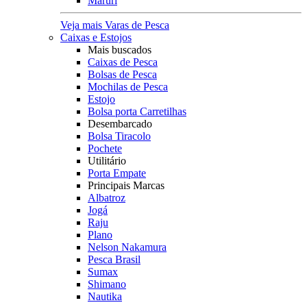
Maruri
Veja mais Varas de Pesca
Caixas e Estojos
Mais buscados
Caixas de Pesca
Bolsas de Pesca
Mochilas de Pesca
Estojo
Bolsa porta Carretilhas
Desembarcado
Bolsa Tiracolo
Pochete
Utilitário
Porta Empate
Principais Marcas
Albatroz
Jogá
Raju
Plano
Nelson Nakamura
Pesca Brasil
Sumax
Shimano
Nautika