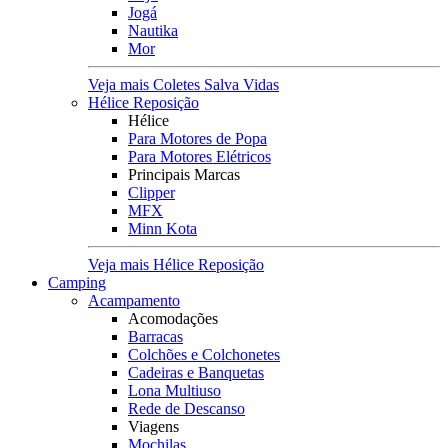
Jogá
Nautika
Mor
Veja mais Coletes Salva Vidas
Hélice Reposição
Hélice
Para Motores de Popa
Para Motores Elétricos
Principais Marcas
Clipper
MFX
Minn Kota
Veja mais Hélice Reposição
Camping
Acampamento
Acomodações
Barracas
Colchões e Colchonetes
Cadeiras e Banquetas
Lona Multiuso
Rede de Descanso
Viagens
Mochilas