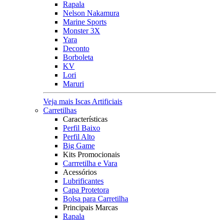
Rapala
Nelson Nakamura
Marine Sports
Monster 3X
Yara
Deconto
Borboleta
KV
Lori
Maruri
Veja mais Iscas Artificiais
Carretilhas
Características
Perfil Baixo
Perfil Alto
Big Game
Kits Promocionais
Carrretilha e Vara
Acessórios
Lubrificantes
Capa Protetora
Bolsa para Carretilha
Principais Marcas
Rapala