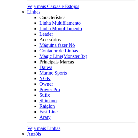
Veja mais Caixas e Estojos
Linhas
Característica
Linha Multifilamento
Linha Monofilamento
Leader
Acessórios
Máquina fazer Nó
Contador de Linhas
Magic Line(Monster 3x)
Principais Marcas
Daiwa
Marine Sports
YGK
Owner
Power Pro
Sufix
Shimano
Raiglon
Fast Line
Araty
Veja mais Linhas
Anzóis