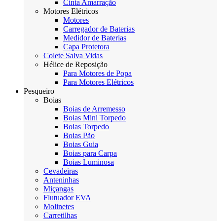
Cinta Amarração
Motores Elétricos
Motores
Carregador de Baterias
Medidor de Baterias
Capa Protetora
Colete Salva Vidas
Hélice de Reposição
Para Motores de Popa
Para Motores Elétricos
Pesqueiro
Boias
Boias de Arremesso
Boias Mini Torpedo
Boias Torpedo
Boias Pão
Boias Guia
Boias para Carpa
Boias Luminosa
Cevadeiras
Anteninhas
Miçangas
Flutuador EVA
Molinetes
Carretilhas