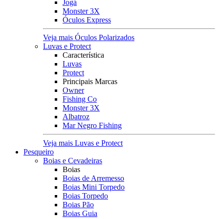
Jogá
Monster 3X
Óculos Express
Veja mais Óculos Polarizados
Luvas e Protect
Característica
Luvas
Protect
Principais Marcas
Owner
Fishing Co
Monster 3X
Albatroz
Mar Negro Fishing
Veja mais Luvas e Protect
Pesqueiro
Boias e Cevadeiras
Boias
Boias de Arremesso
Boias Mini Torpedo
Boias Torpedo
Boias Pão
Boias Guia