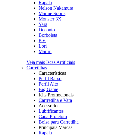
Rapala
Nelson Nakamura
Marine Sports
Monster 3X
Yara
Deconto
Borboleta
KV
Lori
Maruri
Veja mais Iscas Artificiais
Carretilhas
Características
Perfil Baixo
Perfil Alto
Big Game
Kits Promocionais
Carrretilha e Vara
Acessórios
Lubrificantes
Capa Protetora
Bolsa para Carretilha
Principais Marcas
Rapala