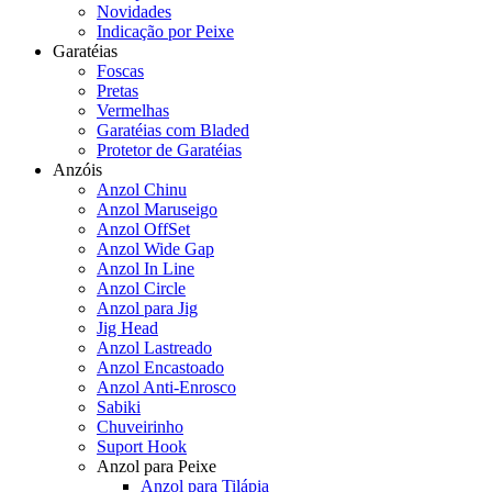
Novidades
Indicação por Peixe
Garatéias
Foscas
Pretas
Vermelhas
Garatéias com Bladed
Protetor de Garatéias
Anzóis
Anzol Chinu
Anzol Maruseigo
Anzol OffSet
Anzol Wide Gap
Anzol In Line
Anzol Circle
Anzol para Jig
Jig Head
Anzol Lastreado
Anzol Encastoado
Anzol Anti-Enrosco
Sabiki
Chuveirinho
Suport Hook
Anzol para Peixe
Anzol para Tilápia