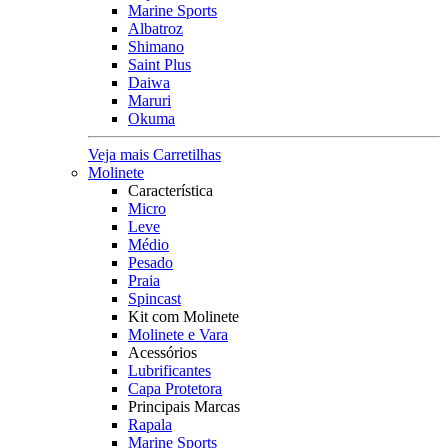
Marine Sports
Albatroz
Shimano
Saint Plus
Daiwa
Maruri
Okuma
Veja mais Carretilhas
Molinete
Característica
Micro
Leve
Médio
Pesado
Praia
Spincast
Kit com Molinete
Molinete e Vara
Acessórios
Lubrificantes
Capa Protetora
Principais Marcas
Rapala
Marine Sports