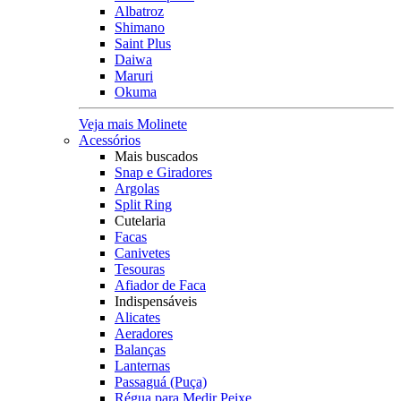
Albatroz
Shimano
Saint Plus
Daiwa
Maruri
Okuma
Veja mais Molinete
Acessórios
Mais buscados
Snap e Giradores
Argolas
Split Ring
Cutelaria
Facas
Canivetes
Tesouras
Afiador de Faca
Indispensáveis
Alicates
Aeradores
Balanças
Lanternas
Passaguá (Puça)
Régua para Medir Peixe