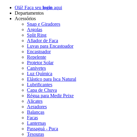
Olá! Faça seu
login
aqui
Departamentos
Acessórios
Snap e Giradores
Argolas
Split Ring
Afiador de Faca
Luvas para Encastoador
Encastoador
Repelente
Protetor Solar
Canivetes
Luz Química
Elástico para Isca Natural
Lubrificantes
Capa de Chuva
Régua para Medir Peixe
Alicates
Aeradores
Balanças
Facas
Lanternas
Passaguá - Puça
Tesouras