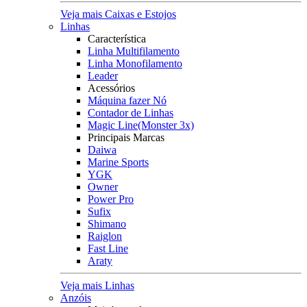
Veja mais Caixas e Estojos
Linhas
Característica
Linha Multifilamento
Linha Monofilamento
Leader
Acessórios
Máquina fazer Nó
Contador de Linhas
Magic Line(Monster 3x)
Principais Marcas
Daiwa
Marine Sports
YGK
Owner
Power Pro
Sufix
Shimano
Raiglon
Fast Line
Araty
Veja mais Linhas
Anzóis