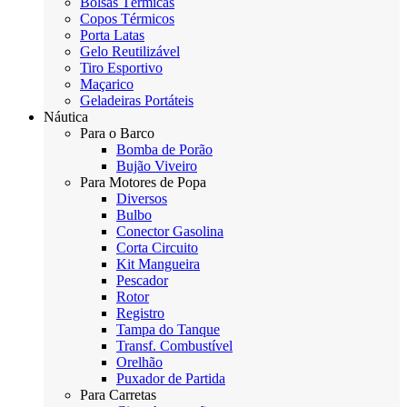
Bolsas Térmicas
Copos Térmicos
Porta Latas
Gelo Reutilizável
Tiro Esportivo
Maçarico
Geladeiras Portáteis
Náutica
Para o Barco
Bomba de Porão
Bujão Viveiro
Para Motores de Popa
Diversos
Bulbo
Conector Gasolina
Corta Circuito
Kit Mangueira
Pescador
Rotor
Registro
Tampa do Tanque
Transf. Combustível
Orelhão
Puxador de Partida
Para Carretas