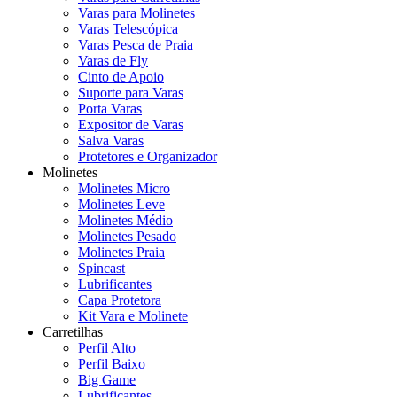
Varas para Molinetes
Varas Telescópica
Varas Pesca de Praia
Varas de Fly
Cinto de Apoio
Suporte para Varas
Porta Varas
Expositor de Varas
Salva Varas
Protetores e Organizador
Molinetes
Molinetes Micro
Molinetes Leve
Molinetes Médio
Molinetes Pesado
Molinetes Praia
Spincast
Lubrificantes
Capa Protetora
Kit Vara e Molinete
Carretilhas
Perfil Alto
Perfil Baixo
Big Game
Lubrificantes