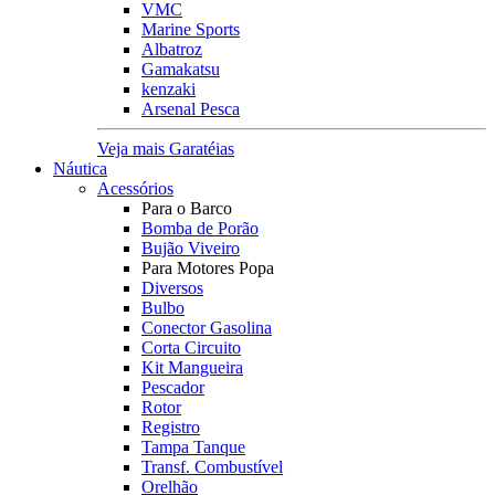
VMC
Marine Sports
Albatroz
Gamakatsu
kenzaki
Arsenal Pesca
Veja mais Garatéias
Náutica
Acessórios
Para o Barco
Bomba de Porão
Bujão Viveiro
Para Motores Popa
Diversos
Bulbo
Conector Gasolina
Corta Circuito
Kit Mangueira
Pescador
Rotor
Registro
Tampa Tanque
Transf. Combustível
Orelhão