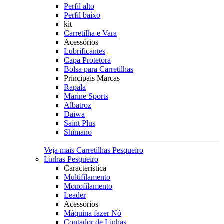
Perfil alto
Perfil baixo
kit
Carretilha e Vara
Acessórios
Lubrificantes
Capa Protetora
Bolsa para Carretilhas
Principais Marcas
Rapala
Marine Sports
Albatroz
Daiwa
Saint Plus
Shimano
Veja mais Carretilhas Pesqueiro
Linhas Pesqueiro
Característica
Multifilamento
Monofilamento
Leader
Acessórios
Máquina fazer Nó
Contador de Linhas