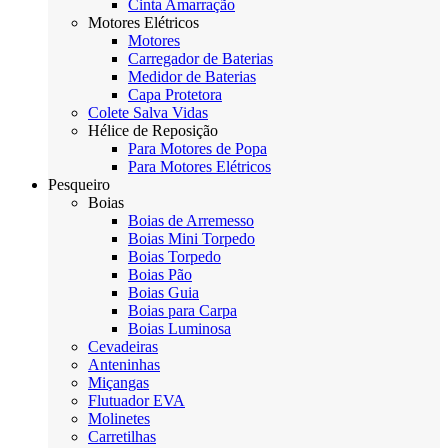
Cinta Amarração
Motores Elétricos
Motores
Carregador de Baterias
Medidor de Baterias
Capa Protetora
Colete Salva Vidas
Hélice de Reposição
Para Motores de Popa
Para Motores Elétricos
Pesqueiro
Boias
Boias de Arremesso
Boias Mini Torpedo
Boias Torpedo
Boias Pão
Boias Guia
Boias para Carpa
Boias Luminosa
Cevadeiras
Anteninhas
Miçangas
Flutuador EVA
Molinetes
Carretilhas