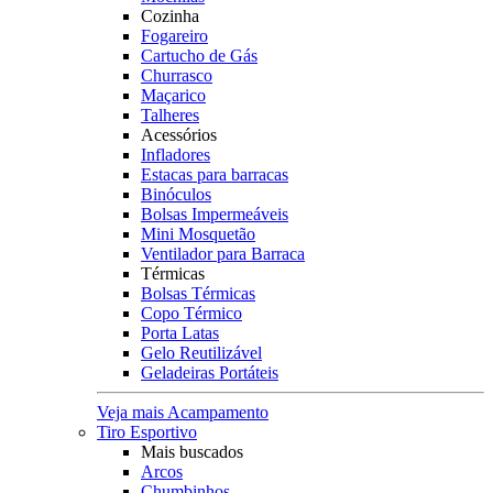
Cozinha
Fogareiro
Cartucho de Gás
Churrasco
Maçarico
Talheres
Acessórios
Infladores
Estacas para barracas
Binóculos
Bolsas Impermeáveis
Mini Mosquetão
Ventilador para Barraca
Térmicas
Bolsas Térmicas
Copo Térmico
Porta Latas
Gelo Reutilizável
Geladeiras Portáteis
Veja mais Acampamento
Tiro Esportivo
Mais buscados
Arcos
Chumbinhos