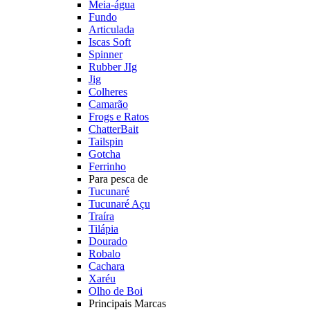
Meia-água
Fundo
Articulada
Iscas Soft
Spinner
Rubber JIg
Jig
Colheres
Camarão
Frogs e Ratos
ChatterBait
Tailspin
Gotcha
Ferrinho
Para pesca de
Tucunaré
Tucunaré Açu
Traíra
Tilápia
Dourado
Robalo
Cachara
Xaréu
Olho de Boi
Principais Marcas