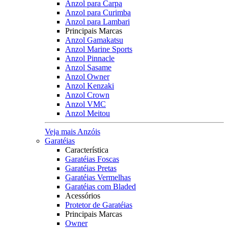
Anzol para Carpa
Anzol para Curimba
Anzol para Lambari
Principais Marcas
Anzol Gamakatsu
Anzol Marine Sports
Anzol Pinnacle
Anzol Sasame
Anzol Owner
Anzol Kenzaki
Anzol Crown
Anzol VMC
Anzol Meitou
Veja mais Anzóis
Garatéias
Característica
Garatéias Foscas
Garatéias Pretas
Garatéias Vermelhas
Garatéias com Bladed
Acessórios
Protetor de Garatéias
Principais Marcas
Owner