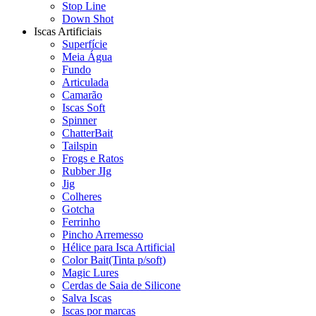
Stop Line
Down Shot
Iscas Artificiais
Superfície
Meia Água
Fundo
Articulada
Camarão
Iscas Soft
Spinner
ChatterBait
Tailspin
Frogs e Ratos
Rubber JIg
Jig
Colheres
Gotcha
Ferrinho
Pincho Arremesso
Hélice para Isca Artificial
Color Bait(Tinta p/soft)
Magic Lures
Cerdas de Saia de Silicone
Salva Iscas
Iscas por marcas