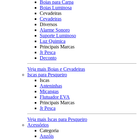
Boias para Carpa
Boias Luminosa
Cevadeiras
Cevadeiras
Diversos
Alarme Sonoro
Suporte Luminoso
Luz Quimica
Principais Marcas
Jr Pesca
Deconto
Veja mais Boias e Cevadeiras
Iscas para Pesqueiro
Iscas
Anteninhas
Miçangas
Flutuador EVA
Principais Marcas
Jr Pesca
Veja mais Iscas para Pesqueiro
Acessórios
Categoria
Anzóis