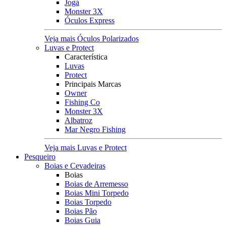
Jogá
Monster 3X
Óculos Express
Veja mais Óculos Polarizados
Luvas e Protect
Característica
Luvas
Protect
Principais Marcas
Owner
Fishing Co
Monster 3X
Albatroz
Mar Negro Fishing
Veja mais Luvas e Protect
Pesqueiro
Boias e Cevadeiras
Boias
Boias de Arremesso
Boias Mini Torpedo
Boias Torpedo
Boias Pão
Boias Guia