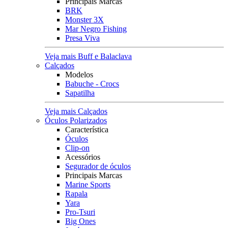
Principais Marcas
BRK
Monster 3X
Mar Negro Fishing
Presa Viva
Veja mais Buff e Balaclava
Calçados
Modelos
Babuche - Crocs
Sapatilha
Veja mais Calçados
Óculos Polarizados
Característica
Óculos
Clip-on
Acessórios
Segurador de óculos
Principais Marcas
Marine Sports
Rapala
Yara
Pro-Tsuri
Big Ones