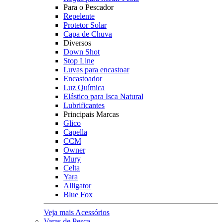
Para o Pescador
Repelente
Protetor Solar
Capa de Chuva
Diversos
Down Shot
Stop Line
Luvas para encastoar
Encastoador
Luz Química
Elástico para Isca Natural
Lubrificantes
Principais Marcas
Glico
Capella
CCM
Owner
Mury
Celta
Yara
Alligator
Blue Fox
Veja mais Acessórios
Varas de Pesca