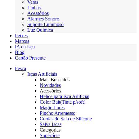
Varas
Linhas
Acessórios
Alarmes Sonoro
Suporte Luminoso
Luz Quimica
Peixes
Marcas
IA da Isca
Blog
Cartão Presente
Pesca
Iscas Artificiais
Mais Buscados
Novidades
Acessórios
Hélice para Isca Artificial
Color Bait(Tinta p/soft)
Magic Lures
Pincho Arremesso
Cerdas de Saia de Silicone
Salva Iscas
Categorias
Superfície