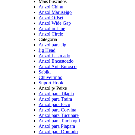
Mais buscados
Anzol Chinu
Anzol Maruseigo
Anzol Offset
Anzol Wide Gap
Anzol in Line
Anzol Circle
Categoria
Anzol para Jig
Jig Head
Anzol Lastreado
Anzol Encastoado
Anzol Anti Enrosco
Sabiki
Chuveirinho
Suport Hook
Anzol p/ Peixe
Anzol para Tilapia
Anzol para Traira
Anzol para Pacu
Anzol para Corvina
Anzol para Tucunare
Anzol para Tambaqui
Anzol para Piapara
Anzol para Dourado