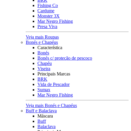
BRK
Fishing Co
Cardume
Monster 3X
Mar Negro Fishing
Presa Viva
Veja mais Roupas
Bonés e Chapéus
Característica
Bonés
Bonés c/ proteção de pescoço
Chapéu
Viseira
Principais Marcas
BRK
Vida de Pescador
Sumax
Mar Negro Fishing
Veja mais Bonés e Chapéus
Buff e Balaclava
Máscara
Buff
Balaclava