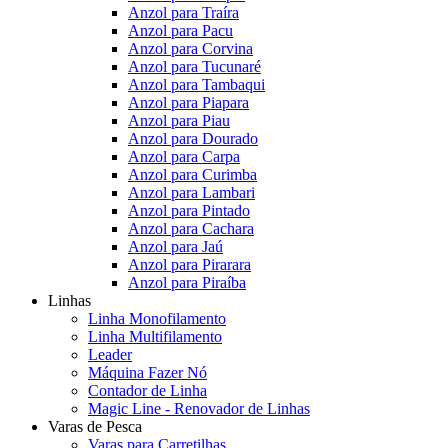
Anzol para Traíra
Anzol para Pacu
Anzol para Corvina
Anzol para Tucunaré
Anzol para Tambaqui
Anzol para Piapara
Anzol para Piau
Anzol para Dourado
Anzol para Carpa
Anzol para Curimba
Anzol para Lambari
Anzol para Pintado
Anzol para Cachara
Anzol para Jaú
Anzol para Pirarara
Anzol para Piraíba
Linhas
Linha Monofilamento
Linha Multifilamento
Leader
Máquina Fazer Nó
Contador de Linha
Magic Line - Renovador de Linhas
Varas de Pesca
Varas para Carretilhas