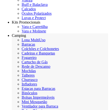
Viseira
Buff e Balaclava
Calçados
Óculos Polarizados
Luvas e Protect
Kits Promocionais
Vara e Carretilha
Vara e Molinete
Camping
Lona MultiUso
Barracas
Colchões e Colchonetes
Cadeiras e Banquetas
Fogareiro
Cartucho de Gás
Rede de Descanso
Mochilas
Talheres
Churrasco
Infladores
Estacas para Barracas
Binóculos
Bolsas Impermeáveis
Mini Mosquetão
Ventilador para Barraca