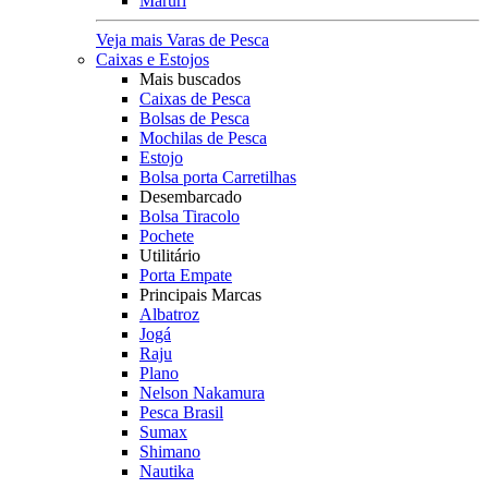
Maruri
Veja mais Varas de Pesca
Caixas e Estojos
Mais buscados
Caixas de Pesca
Bolsas de Pesca
Mochilas de Pesca
Estojo
Bolsa porta Carretilhas
Desembarcado
Bolsa Tiracolo
Pochete
Utilitário
Porta Empate
Principais Marcas
Albatroz
Jogá
Raju
Plano
Nelson Nakamura
Pesca Brasil
Sumax
Shimano
Nautika