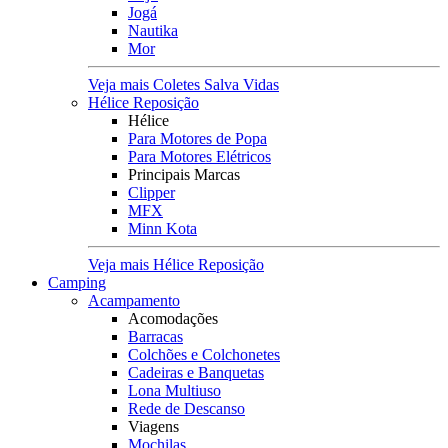
Jogá
Nautika
Mor
Veja mais Coletes Salva Vidas
Hélice Reposição
Hélice
Para Motores de Popa
Para Motores Elétricos
Principais Marcas
Clipper
MFX
Minn Kota
Veja mais Hélice Reposição
Camping
Acampamento
Acomodações
Barracas
Colchões e Colchonetes
Cadeiras e Banquetas
Lona Multiuso
Rede de Descanso
Viagens
Mochilas