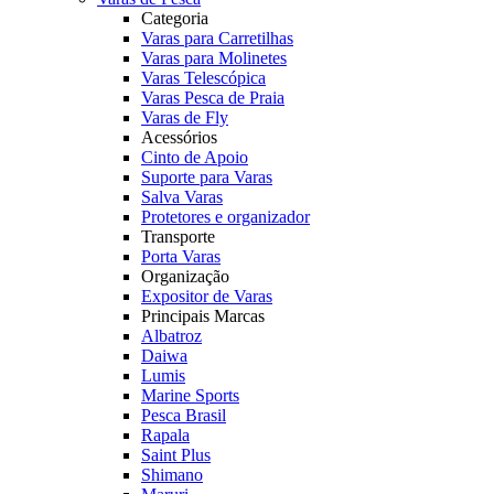
Categoria
Varas para Carretilhas
Varas para Molinetes
Varas Telescópica
Varas Pesca de Praia
Varas de Fly
Acessórios
Cinto de Apoio
Suporte para Varas
Salva Varas
Protetores e organizador
Transporte
Porta Varas
Organização
Expositor de Varas
Principais Marcas
Albatroz
Daiwa
Lumis
Marine Sports
Pesca Brasil
Rapala
Saint Plus
Shimano