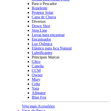
Para o Pescador
Repelente
Protetor Solar
Capa de Chuva
Diversos
Down Shot
Stop Line
Luvas para encastoar
Encastoador
Luz Química
Elástico para Isca Natural
Lubrificantes
Principais Marcas
Glico
Capella
CCM
Owner
Mury
Celta
Yara
Alligator
Blue Fox
Veja mais Acessórios
Varas de Pesca