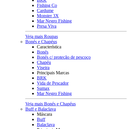
BRK
Fishing Co
Cardume
Monster 3X
Mar Negro Fishing
Presa Viva
Veja mais Roupas
Bonés e Chapéus
Característica
Bonés
Bonés c/ proteção de pescoço
Chapéu
Viseira
Principais Marcas
BRK
Vida de Pescador
Sumax
Mar Negro Fishing
Veja mais Bonés e Chapéus
Buff e Balaclava
Máscara
Buff
Balaclava