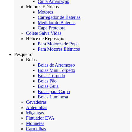
Cinta Amarração
Motores Elétricos
Motores
Carregador de Baterias
Medidor de Baterias
Capa Protetora
Colete Salva Vidas
Hélice de Reposição
Para Motores de Popa
Para Motores Elétricos
Pesqueiro
Boias
Boias de Arremesso
Boias Mini Torpedo
Boias Torpedo
Boias Pão
Boias Guia
Boias para Carpa
Boias Luminosa
Cevadeiras
Anteninhas
Miçangas
Flutuador EVA
Molinetes
Carretilhas