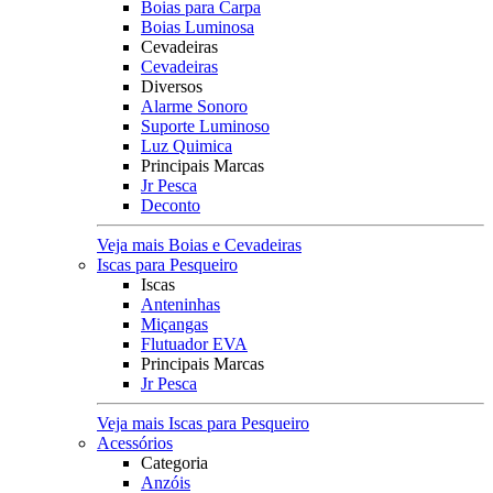
Boias para Carpa
Boias Luminosa
Cevadeiras
Cevadeiras
Diversos
Alarme Sonoro
Suporte Luminoso
Luz Quimica
Principais Marcas
Jr Pesca
Deconto
Veja mais Boias e Cevadeiras
Iscas para Pesqueiro
Iscas
Anteninhas
Miçangas
Flutuador EVA
Principais Marcas
Jr Pesca
Veja mais Iscas para Pesqueiro
Acessórios
Categoria
Anzóis