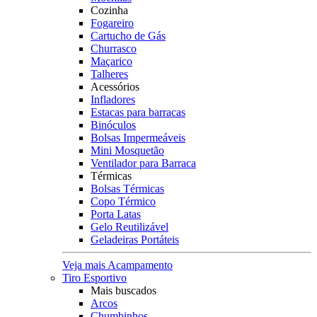
Cozinha
Fogareiro
Cartucho de Gás
Churrasco
Maçarico
Talheres
Acessórios
Infladores
Estacas para barracas
Binóculos
Bolsas Impermeáveis
Mini Mosquetão
Ventilador para Barraca
Térmicas
Bolsas Térmicas
Copo Térmico
Porta Latas
Gelo Reutilizável
Geladeiras Portáteis
Veja mais Acampamento
Tiro Esportivo
Mais buscados
Arcos
Chumbinhos