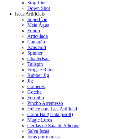
Stop Line
Down Shot
Iscas Artificiais
Superfície
Meia Água
Fundo
Articulada
Camarão
Iscas Soft
Spinner
ChatterBait
Tailspin
Frogs e Ratos
Rubber JIg
Jig
Colheres
Gotcha
Ferrinho
Pincho Arremesso
Hélice para Isca Artificial
Color Bait(Tinta p/soft)
Magic Lures
Cerdas de Saia de Silicone
Salva Iscas
Iscas por marcas