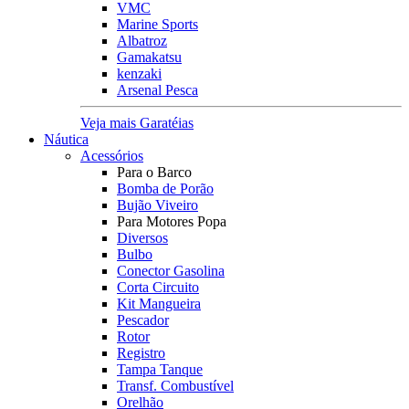
VMC
Marine Sports
Albatroz
Gamakatsu
kenzaki
Arsenal Pesca
Veja mais Garatéias
Náutica
Acessórios
Para o Barco
Bomba de Porão
Bujão Viveiro
Para Motores Popa
Diversos
Bulbo
Conector Gasolina
Corta Circuito
Kit Mangueira
Pescador
Rotor
Registro
Tampa Tanque
Transf. Combustível
Orelhão