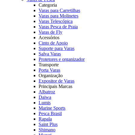
Categoria
Varas para Carretilhas
Varas para Molinetes
Varas Telescópica
Varas Pesca de Praia
Varas de Fly
Acessórios
Cinto de Apoio
Suporte para Varas
Salva Varas
Protetores e organizador
Transporte
Porta Varas
Organização
Expositor de Varas
Principais Marcas
Albatroz
Daiwa
Lumis
Marine Sports
Pesca Brasil
Rapala
Saint Plus
Shimano