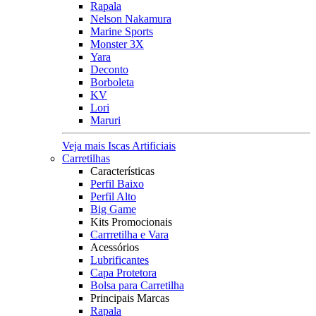
Rapala
Nelson Nakamura
Marine Sports
Monster 3X
Yara
Deconto
Borboleta
KV
Lori
Maruri
Veja mais Iscas Artificiais
Carretilhas
Características
Perfil Baixo
Perfil Alto
Big Game
Kits Promocionais
Carrretilha e Vara
Acessórios
Lubrificantes
Capa Protetora
Bolsa para Carretilha
Principais Marcas
Rapala