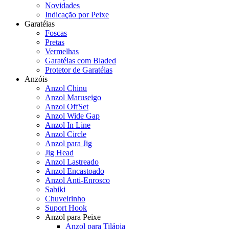
Novidades
Indicação por Peixe
Garatéias
Foscas
Pretas
Vermelhas
Garatéias com Bladed
Protetor de Garatéias
Anzóis
Anzol Chinu
Anzol Maruseigo
Anzol OffSet
Anzol Wide Gap
Anzol In Line
Anzol Circle
Anzol para Jig
Jig Head
Anzol Lastreado
Anzol Encastoado
Anzol Anti-Enrosco
Sabiki
Chuveirinho
Suport Hook
Anzol para Peixe
Anzol para Tilápia