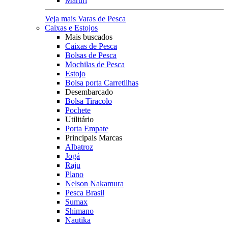
Maruri
Veja mais Varas de Pesca
Caixas e Estojos
Mais buscados
Caixas de Pesca
Bolsas de Pesca
Mochilas de Pesca
Estojo
Bolsa porta Carretilhas
Desembarcado
Bolsa Tiracolo
Pochete
Utilitário
Porta Empate
Principais Marcas
Albatroz
Jogá
Raju
Plano
Nelson Nakamura
Pesca Brasil
Sumax
Shimano
Nautika