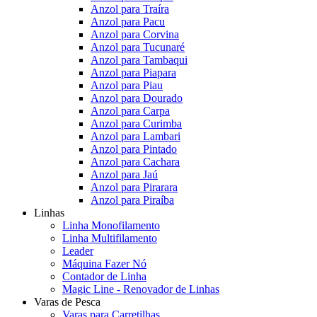
Anzol para Traíra
Anzol para Pacu
Anzol para Corvina
Anzol para Tucunaré
Anzol para Tambaqui
Anzol para Piapara
Anzol para Piau
Anzol para Dourado
Anzol para Carpa
Anzol para Curimba
Anzol para Lambari
Anzol para Pintado
Anzol para Cachara
Anzol para Jaú
Anzol para Pirarara
Anzol para Piraíba
Linhas
Linha Monofilamento
Linha Multifilamento
Leader
Máquina Fazer Nó
Contador de Linha
Magic Line - Renovador de Linhas
Varas de Pesca
Varas para Carretilhas