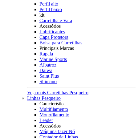
Perfil alto
Perfil baixo
kit
Carretilha e Vara
Acessórios
Lubrificantes
Capa Protetora
Bolsa para Carretilhas
Principais Marcas
Rapala
Marine Sports
Albatroz
Daiwa
Saint Plus
Shimano
Veja mais Carretilhas Pesqueiro
Linhas Pesqueiro
Característica
Multifilamento
Monofilamento
Leader
Acessórios
Máquina fazer Nó
Contador de Linhas