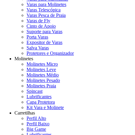
Varas para Molinetes
Varas Telescópica
Varas Pesca de Praia
Varas de Fly
Cinto de Apoio
Suporte para Varas
Porta Varas
Expositor de Varas
Salva Varas
Protetores e Organizador
Molinetes
Molinetes Micro
Molinetes Leve
Molinetes Médio
Molinetes Pesado
Molinetes Praia
Spincast
Lubrificantes
Capa Protetora
Kit Vara e Molinete
Carretilhas
Perfil Alto
Perfil Baixo
Big Game
Lubrificantes