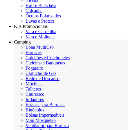
Viseira
Buff e Balaclava
Calçados
Óculos Polarizados
Luvas e Protect
Kits Promocionais
Vara e Carretilha
Vara e Molinete
Camping
Lona MultiUso
Barracas
Colchões e Colchonetes
Cadeiras e Banquetas
Fogareiro
Cartucho de Gás
Rede de Descanso
Mochilas
Talheres
Churrasco
Infladores
Estacas para Barracas
Binóculos
Bolsas Impermeáveis
Mini Mosquetão
Ventilador para Barraca