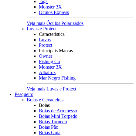
Jogá
Monster 3X
Óculos Express
Veja mais Óculos Polarizados
Luvas e Protect
Característica
Luvas
Protect
Principais Marcas
Owner
Fishing Co
Monster 3X
Albatroz
Mar Negro Fishing
Veja mais Luvas e Protect
Pesqueiro
Boias e Cevadeiras
Boias
Boias de Arremesso
Boias Mini Torpedo
Boias Torpedo
Boias Pão
Boias Guia