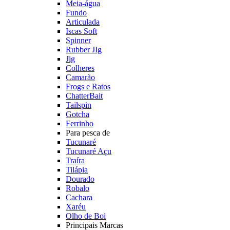
Meia-água
Fundo
Articulada
Iscas Soft
Spinner
Rubber JIg
Jig
Colheres
Camarão
Frogs e Ratos
ChatterBait
Tailspin
Gotcha
Ferrinho
Para pesca de
Tucunaré
Tucunaré Açu
Traíra
Tilápia
Dourado
Robalo
Cachara
Xaréu
Olho de Boi
Principais Marcas