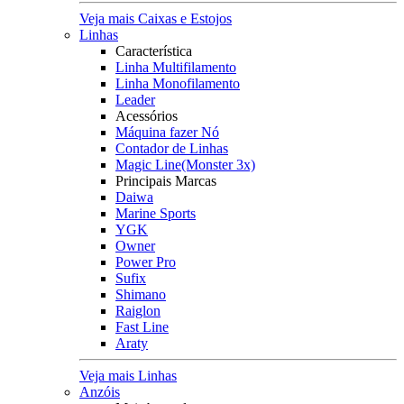
Veja mais Caixas e Estojos
Linhas
Característica
Linha Multifilamento
Linha Monofilamento
Leader
Acessórios
Máquina fazer Nó
Contador de Linhas
Magic Line(Monster 3x)
Principais Marcas
Daiwa
Marine Sports
YGK
Owner
Power Pro
Sufix
Shimano
Raiglon
Fast Line
Araty
Veja mais Linhas
Anzóis