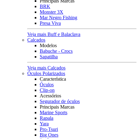
Principais Marcas
BRK
Monster 3X
Mar Negro Fishing
Presa Viva
Veja mais Buff e Balaclava
Calçados
Modelos
Babuche - Crocs
Sapatilha
Veja mais Calçados
Óculos Polarizados
Característica
Óculos
Clip-on
Acessórios
Segurador de óculos
Principais Marcas
Marine Sports
Rapala
Yara
Pro-Tsuri
Big Ones