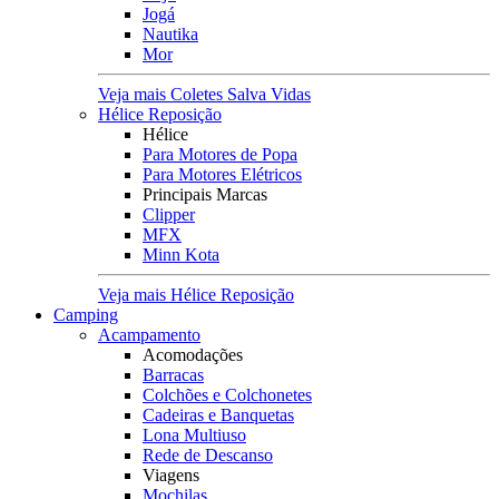
Jogá
Nautika
Mor
Veja mais Coletes Salva Vidas
Hélice Reposição
Hélice
Para Motores de Popa
Para Motores Elétricos
Principais Marcas
Clipper
MFX
Minn Kota
Veja mais Hélice Reposição
Camping
Acampamento
Acomodações
Barracas
Colchões e Colchonetes
Cadeiras e Banquetas
Lona Multiuso
Rede de Descanso
Viagens
Mochilas