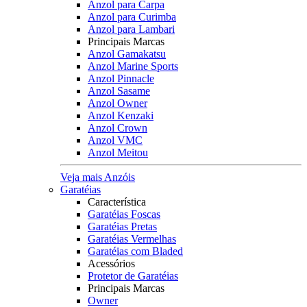
Anzol para Carpa
Anzol para Curimba
Anzol para Lambari
Principais Marcas
Anzol Gamakatsu
Anzol Marine Sports
Anzol Pinnacle
Anzol Sasame
Anzol Owner
Anzol Kenzaki
Anzol Crown
Anzol VMC
Anzol Meitou
Veja mais Anzóis
Garatéias
Característica
Garatéias Foscas
Garatéias Pretas
Garatéias Vermelhas
Garatéias com Bladed
Acessórios
Protetor de Garatéias
Principais Marcas
Owner