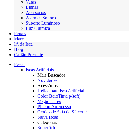
Varas
Linhas
Acessórios
Alarmes Sonoro
Suporte Luminoso
Luz Quimica
Peixes
Marcas
IA da Isca
Blog
Cartão Presente
Pesca
Iscas Artificiais
Mais Buscados
Novidades
Acessórios
Hélice para Isca Artificial
Color Bait(Tinta p/soft)
Magic Lures
Pincho Arremesso
Cerdas de Saia de Silicone
Salva Iscas
Categorias
Superfície