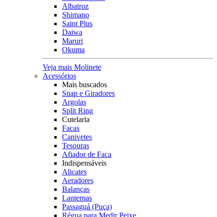
Albatroz
Shimano
Saint Plus
Daiwa
Maruri
Okuma
Veja mais Molinete
Acessórios
Mais buscados
Snap e Giradores
Argolas
Split Ring
Cutelaria
Facas
Canivetes
Tesouras
Afiador de Faca
Indispensáveis
Alicates
Aeradores
Balanças
Lanternas
Passaguá (Puça)
Régua para Medir Peixe