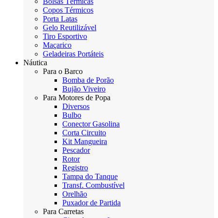
Bolsas Térmicas
Copos Térmicos
Porta Latas
Gelo Reutilizável
Tiro Esportivo
Maçarico
Geladeiras Portáteis
Náutica
Para o Barco
Bomba de Porão
Bujão Viveiro
Para Motores de Popa
Diversos
Bulbo
Conector Gasolina
Corta Circuito
Kit Mangueira
Pescador
Rotor
Registro
Tampa do Tanque
Transf. Combustível
Orelhão
Puxador de Partida
Para Carretas