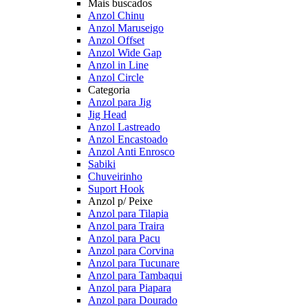
Mais buscados
Anzol Chinu
Anzol Maruseigo
Anzol Offset
Anzol Wide Gap
Anzol in Line
Anzol Circle
Categoria
Anzol para Jig
Jig Head
Anzol Lastreado
Anzol Encastoado
Anzol Anti Enrosco
Sabiki
Chuveirinho
Suport Hook
Anzol p/ Peixe
Anzol para Tilapia
Anzol para Traira
Anzol para Pacu
Anzol para Corvina
Anzol para Tucunare
Anzol para Tambaqui
Anzol para Piapara
Anzol para Dourado