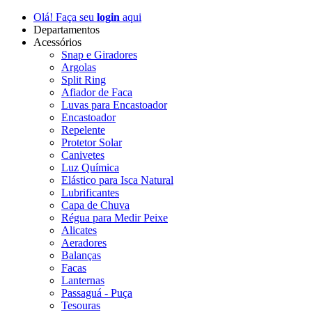
Olá! Faça seu
login
aqui
Departamentos
Acessórios
Snap e Giradores
Argolas
Split Ring
Afiador de Faca
Luvas para Encastoador
Encastoador
Repelente
Protetor Solar
Canivetes
Luz Química
Elástico para Isca Natural
Lubrificantes
Capa de Chuva
Régua para Medir Peixe
Alicates
Aeradores
Balanças
Facas
Lanternas
Passaguá - Puça
Tesouras