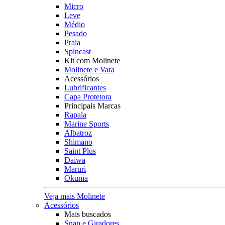
Micro
Leve
Médio
Pesado
Praia
Spincast
Kit com Molinete
Molinete e Vara
Acessórios
Lubrificantes
Capa Protetora
Principais Marcas
Rapala
Marine Sports
Albatroz
Shimano
Saint Plus
Daiwa
Maruri
Okuma
Veja mais Molinete
Acessórios
Mais buscados
Snap e Giradores