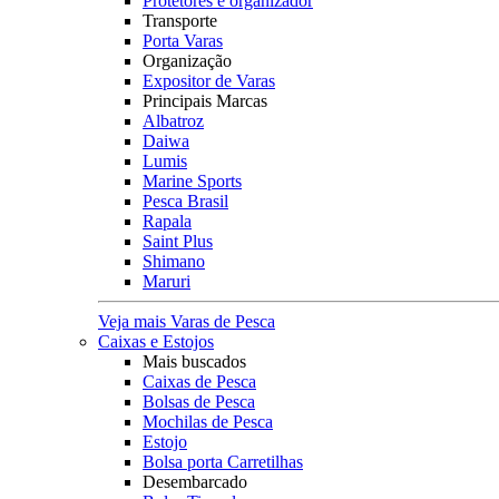
Protetores e organizador
Transporte
Porta Varas
Organização
Expositor de Varas
Principais Marcas
Albatroz
Daiwa
Lumis
Marine Sports
Pesca Brasil
Rapala
Saint Plus
Shimano
Maruri
Veja mais Varas de Pesca
Caixas e Estojos
Mais buscados
Caixas de Pesca
Bolsas de Pesca
Mochilas de Pesca
Estojo
Bolsa porta Carretilhas
Desembarcado