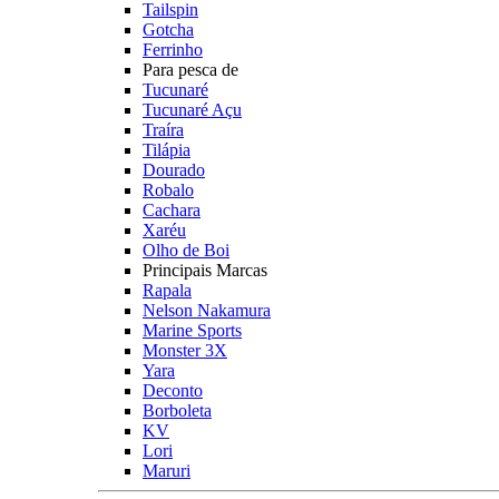
Tailspin
Gotcha
Ferrinho
Para pesca de
Tucunaré
Tucunaré Açu
Traíra
Tilápia
Dourado
Robalo
Cachara
Xaréu
Olho de Boi
Principais Marcas
Rapala
Nelson Nakamura
Marine Sports
Monster 3X
Yara
Deconto
Borboleta
KV
Lori
Maruri