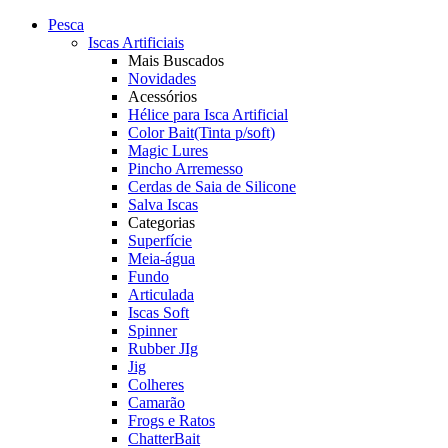
Pesca
Iscas Artificiais
Mais Buscados
Novidades
Acessórios
Hélice para Isca Artificial
Color Bait(Tinta p/soft)
Magic Lures
Pincho Arremesso
Cerdas de Saia de Silicone
Salva Iscas
Categorias
Superfície
Meia-água
Fundo
Articulada
Iscas Soft
Spinner
Rubber JIg
Jig
Colheres
Camarão
Frogs e Ratos
ChatterBait