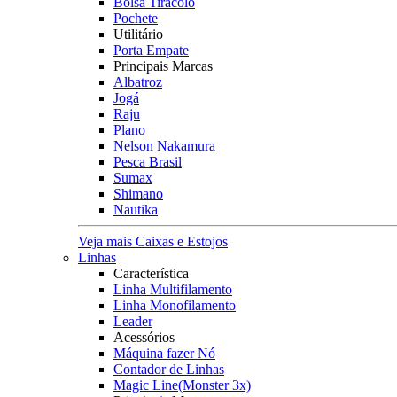
Bolsa Tiracolo
Pochete
Utilitário
Porta Empate
Principais Marcas
Albatroz
Jogá
Raju
Plano
Nelson Nakamura
Pesca Brasil
Sumax
Shimano
Nautika
Veja mais Caixas e Estojos
Linhas
Característica
Linha Multifilamento
Linha Monofilamento
Leader
Acessórios
Máquina fazer Nó
Contador de Linhas
Magic Line(Monster 3x)