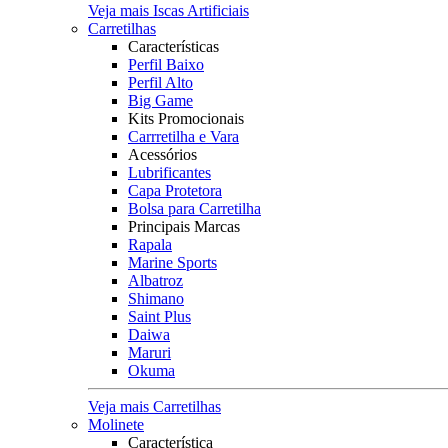
Veja mais Iscas Artificiais
Carretilhas
Características
Perfil Baixo
Perfil Alto
Big Game
Kits Promocionais
Carrretilha e Vara
Acessórios
Lubrificantes
Capa Protetora
Bolsa para Carretilha
Principais Marcas
Rapala
Marine Sports
Albatroz
Shimano
Saint Plus
Daiwa
Maruri
Okuma
Veja mais Carretilhas
Molinete
Característica