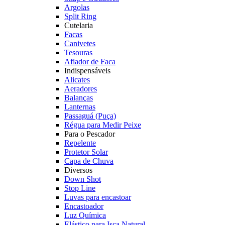
Argolas
Split Ring
Cutelaria
Facas
Canivetes
Tesouras
Afiador de Faca
Indispensáveis
Alicates
Aeradores
Balanças
Lanternas
Passaguá (Puça)
Régua para Medir Peixe
Para o Pescador
Repelente
Protetor Solar
Capa de Chuva
Diversos
Down Shot
Stop Line
Luvas para encastoar
Encastoador
Luz Química
Elástico para Isca Natural