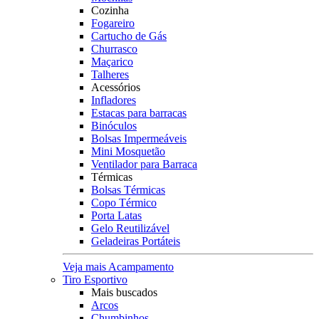
Cozinha
Fogareiro
Cartucho de Gás
Churrasco
Maçarico
Talheres
Acessórios
Infladores
Estacas para barracas
Binóculos
Bolsas Impermeáveis
Mini Mosquetão
Ventilador para Barraca
Térmicas
Bolsas Térmicas
Copo Térmico
Porta Latas
Gelo Reutilizável
Geladeiras Portáteis
Veja mais Acampamento
Tiro Esportivo
Mais buscados
Arcos
Chumbinhos