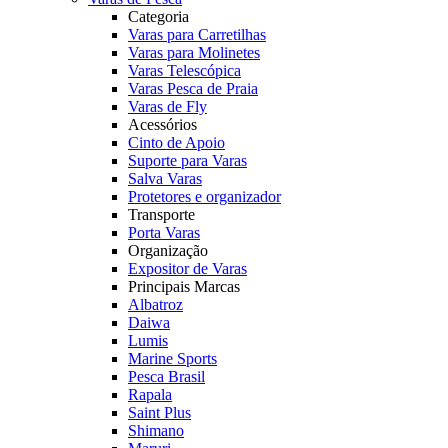
Categoria
Varas para Carretilhas
Varas para Molinetes
Varas Telescópica
Varas Pesca de Praia
Varas de Fly
Acessórios
Cinto de Apoio
Suporte para Varas
Salva Varas
Protetores e organizador
Transporte
Porta Varas
Organização
Expositor de Varas
Principais Marcas
Albatroz
Daiwa
Lumis
Marine Sports
Pesca Brasil
Rapala
Saint Plus
Shimano