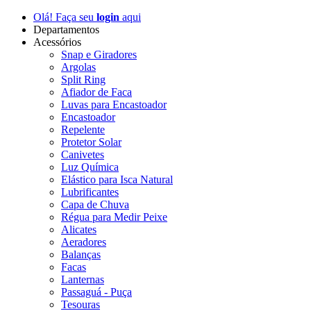
Olá! Faça seu
login
aqui
Departamentos
Acessórios
Snap e Giradores
Argolas
Split Ring
Afiador de Faca
Luvas para Encastoador
Encastoador
Repelente
Protetor Solar
Canivetes
Luz Química
Elástico para Isca Natural
Lubrificantes
Capa de Chuva
Régua para Medir Peixe
Alicates
Aeradores
Balanças
Facas
Lanternas
Passaguá - Puça
Tesouras