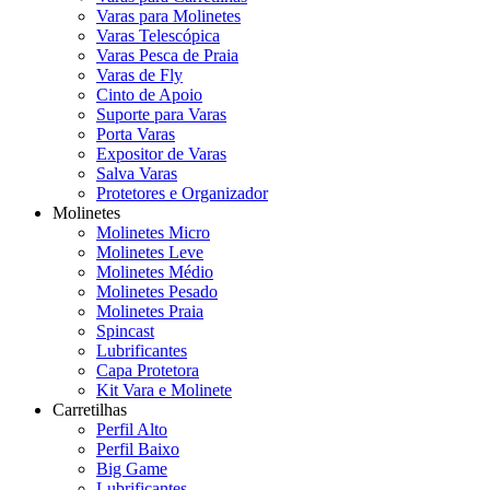
Varas para Molinetes
Varas Telescópica
Varas Pesca de Praia
Varas de Fly
Cinto de Apoio
Suporte para Varas
Porta Varas
Expositor de Varas
Salva Varas
Protetores e Organizador
Molinetes
Molinetes Micro
Molinetes Leve
Molinetes Médio
Molinetes Pesado
Molinetes Praia
Spincast
Lubrificantes
Capa Protetora
Kit Vara e Molinete
Carretilhas
Perfil Alto
Perfil Baixo
Big Game
Lubrificantes