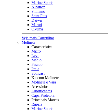
Marine Sports
Albatroz
Shimano
Saint Plus
Daiwa
Maruri
Okuma
Veja mais Carretilhas
Molinete
Característica
Micro
Leve
Médio
Pesado
Praia
Spincast
Kit com Molinete
Molinete e Vara
Acessórios
Lubrificantes
Capa Protetora
Principais Marcas
Rapala
Marine Sports