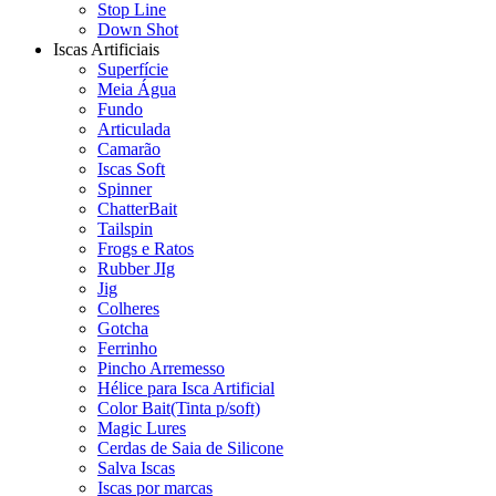
Stop Line
Down Shot
Iscas Artificiais
Superfície
Meia Água
Fundo
Articulada
Camarão
Iscas Soft
Spinner
ChatterBait
Tailspin
Frogs e Ratos
Rubber JIg
Jig
Colheres
Gotcha
Ferrinho
Pincho Arremesso
Hélice para Isca Artificial
Color Bait(Tinta p/soft)
Magic Lures
Cerdas de Saia de Silicone
Salva Iscas
Iscas por marcas