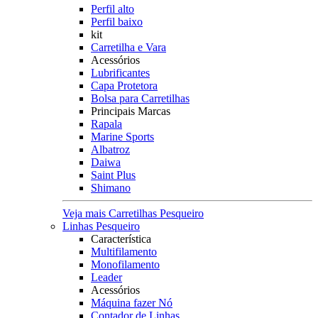
Perfil alto
Perfil baixo
kit
Carretilha e Vara
Acessórios
Lubrificantes
Capa Protetora
Bolsa para Carretilhas
Principais Marcas
Rapala
Marine Sports
Albatroz
Daiwa
Saint Plus
Shimano
Veja mais Carretilhas Pesqueiro
Linhas Pesqueiro
Característica
Multifilamento
Monofilamento
Leader
Acessórios
Máquina fazer Nó
Contador de Linhas