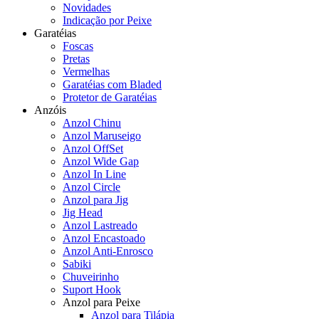
Novidades
Indicação por Peixe
Garatéias
Foscas
Pretas
Vermelhas
Garatéias com Bladed
Protetor de Garatéias
Anzóis
Anzol Chinu
Anzol Maruseigo
Anzol OffSet
Anzol Wide Gap
Anzol In Line
Anzol Circle
Anzol para Jig
Jig Head
Anzol Lastreado
Anzol Encastoado
Anzol Anti-Enrosco
Sabiki
Chuveirinho
Suport Hook
Anzol para Peixe
Anzol para Tilápia