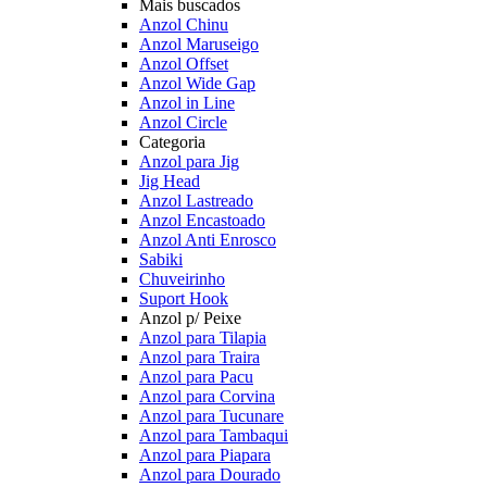
Mais buscados
Anzol Chinu
Anzol Maruseigo
Anzol Offset
Anzol Wide Gap
Anzol in Line
Anzol Circle
Categoria
Anzol para Jig
Jig Head
Anzol Lastreado
Anzol Encastoado
Anzol Anti Enrosco
Sabiki
Chuveirinho
Suport Hook
Anzol p/ Peixe
Anzol para Tilapia
Anzol para Traira
Anzol para Pacu
Anzol para Corvina
Anzol para Tucunare
Anzol para Tambaqui
Anzol para Piapara
Anzol para Dourado