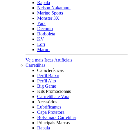
Rapala
Nelson Nakamura
Marine Sports
Monster 3X
Yara
Deconto
Borboleta
KV
Lori
Maruri
Veja mais Iscas Artificiais
Carretilhas
Características
Perfil Baixo
Perfil Alto
Big Game
Kits Promocionais
Carrretilha e Vara
Acessórios
Lubrificantes
Capa Protetora
Bolsa para Carretilha
Principais Marcas
Rapala