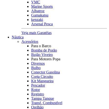
VMC
Marine Sports
Albatroz
Gamakatsu
kenzaki
Arsenal Pesca
Veja mais Garatéias
Náutica
Acessórios
Para o Barco
Bomba de Porão
Bujão Viveiro
Para Motores Popa
Diversos
Bulbo
Conector Gasolina
Corta Circuito
Kit Mangueira
Pescador
Rotor
Registro
Tampa Tanque
Transf. Combustível
Orelhão