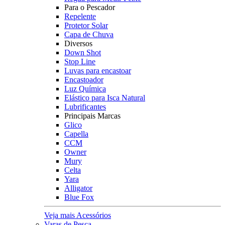
Para o Pescador
Repelente
Protetor Solar
Capa de Chuva
Diversos
Down Shot
Stop Line
Luvas para encastoar
Encastoador
Luz Química
Elástico para Isca Natural
Lubrificantes
Principais Marcas
Glico
Capella
CCM
Owner
Mury
Celta
Yara
Alligator
Blue Fox
Veja mais Acessórios
Varas de Pesca