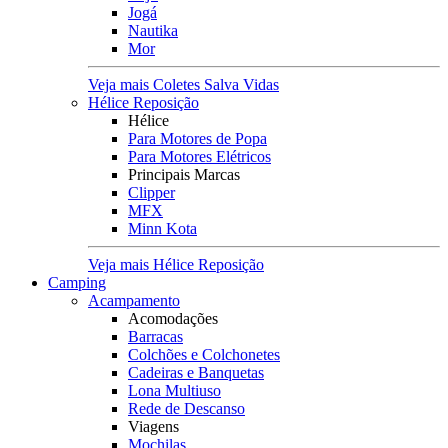
Jogá
Nautika
Mor
Veja mais Coletes Salva Vidas
Hélice Reposição
Hélice
Para Motores de Popa
Para Motores Elétricos
Principais Marcas
Clipper
MFX
Minn Kota
Veja mais Hélice Reposição
Camping
Acampamento
Acomodações
Barracas
Colchões e Colchonetes
Cadeiras e Banquetas
Lona Multiuso
Rede de Descanso
Viagens
Mochilas