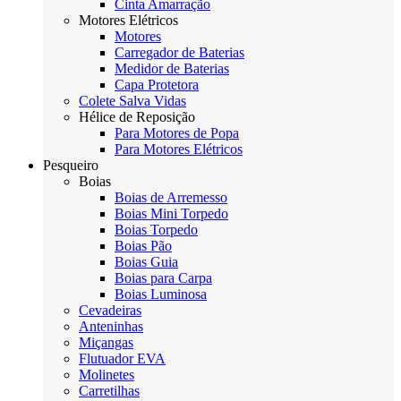
Cinta Amarração
Motores Elétricos
Motores
Carregador de Baterias
Medidor de Baterias
Capa Protetora
Colete Salva Vidas
Hélice de Reposição
Para Motores de Popa
Para Motores Elétricos
Pesqueiro
Boias
Boias de Arremesso
Boias Mini Torpedo
Boias Torpedo
Boias Pão
Boias Guia
Boias para Carpa
Boias Luminosa
Cevadeiras
Anteninhas
Miçangas
Flutuador EVA
Molinetes
Carretilhas