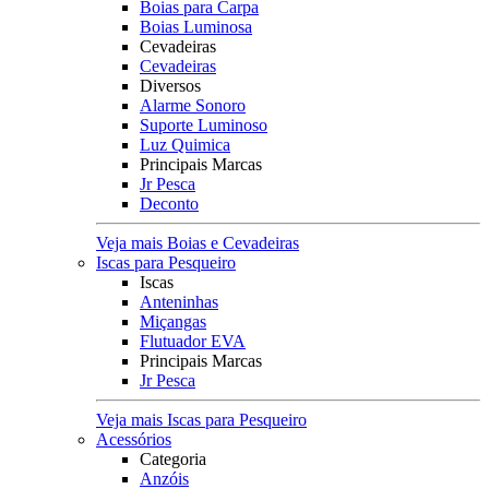
Boias para Carpa
Boias Luminosa
Cevadeiras
Cevadeiras
Diversos
Alarme Sonoro
Suporte Luminoso
Luz Quimica
Principais Marcas
Jr Pesca
Deconto
Veja mais Boias e Cevadeiras
Iscas para Pesqueiro
Iscas
Anteninhas
Miçangas
Flutuador EVA
Principais Marcas
Jr Pesca
Veja mais Iscas para Pesqueiro
Acessórios
Categoria
Anzóis