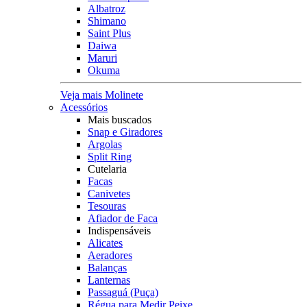
Albatroz
Shimano
Saint Plus
Daiwa
Maruri
Okuma
Veja mais Molinete
Acessórios
Mais buscados
Snap e Giradores
Argolas
Split Ring
Cutelaria
Facas
Canivetes
Tesouras
Afiador de Faca
Indispensáveis
Alicates
Aeradores
Balanças
Lanternas
Passaguá (Puça)
Régua para Medir Peixe