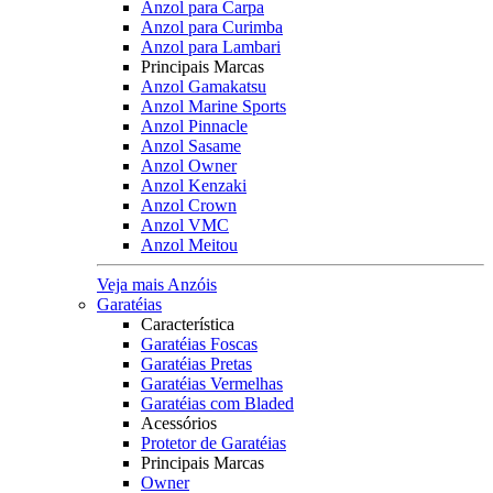
Anzol para Carpa
Anzol para Curimba
Anzol para Lambari
Principais Marcas
Anzol Gamakatsu
Anzol Marine Sports
Anzol Pinnacle
Anzol Sasame
Anzol Owner
Anzol Kenzaki
Anzol Crown
Anzol VMC
Anzol Meitou
Veja mais Anzóis
Garatéias
Característica
Garatéias Foscas
Garatéias Pretas
Garatéias Vermelhas
Garatéias com Bladed
Acessórios
Protetor de Garatéias
Principais Marcas
Owner