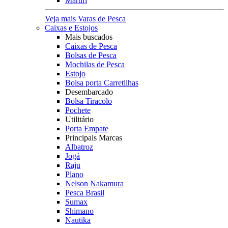
Maruri
Veja mais Varas de Pesca
Caixas e Estojos
Mais buscados
Caixas de Pesca
Bolsas de Pesca
Mochilas de Pesca
Estojo
Bolsa porta Carretilhas
Desembarcado
Bolsa Tiracolo
Pochete
Utilitário
Porta Empate
Principais Marcas
Albatroz
Jogá
Raju
Plano
Nelson Nakamura
Pesca Brasil
Sumax
Shimano
Nautika