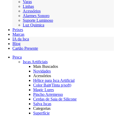
Varas
Linhas
Acessórios
Alarmes Sonoro
Suporte Luminoso
Luz Quimica
Peixes
Marcas
IA da Isca
Blog
Cartão Presente
Pesca
Iscas Artificiais
Mais Buscados
Novidades
Acessórios
Hélice para Isca Artificial
Color Bait(Tinta p/soft)
Magic Lures
Pincho Arremesso
Cerdas de Saia de Silicone
Salva Iscas
Categorias
Superfície