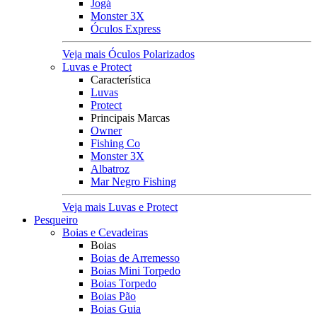
Jogá
Monster 3X
Óculos Express
Veja mais Óculos Polarizados
Luvas e Protect
Característica
Luvas
Protect
Principais Marcas
Owner
Fishing Co
Monster 3X
Albatroz
Mar Negro Fishing
Veja mais Luvas e Protect
Pesqueiro
Boias e Cevadeiras
Boias
Boias de Arremesso
Boias Mini Torpedo
Boias Torpedo
Boias Pão
Boias Guia