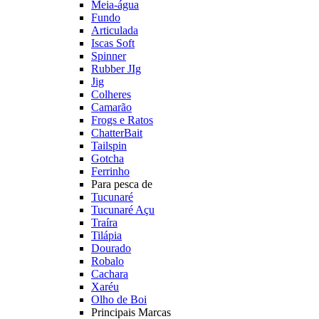
Meia-água
Fundo
Articulada
Iscas Soft
Spinner
Rubber JIg
Jig
Colheres
Camarão
Frogs e Ratos
ChatterBait
Tailspin
Gotcha
Ferrinho
Para pesca de
Tucunaré
Tucunaré Açu
Traíra
Tilápia
Dourado
Robalo
Cachara
Xaréu
Olho de Boi
Principais Marcas