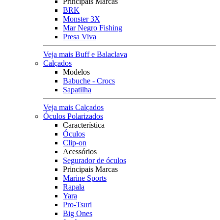
Principais Marcas
BRK
Monster 3X
Mar Negro Fishing
Presa Viva
Veja mais Buff e Balaclava
Calçados
Modelos
Babuche - Crocs
Sapatilha
Veja mais Calçados
Óculos Polarizados
Característica
Óculos
Clip-on
Acessórios
Segurador de óculos
Principais Marcas
Marine Sports
Rapala
Yara
Pro-Tsuri
Big Ones