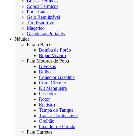
Bolsas Térmicas
Copos Térmicos
Porta Latas
Gelo Reutilizável
Tiro Esportivo
Maçarico
Geladeiras Portáteis
Náutica
Para o Barco
Bomba de Porão
Bujão Viveiro
Para Motores de Popa
Diversos
Bulbo
Conector Gasolina
Corta Circuito
Kit Mangueira
Pescador
Rotor
Registro
Tampa do Tanque
Transf. Combustível
Orelhão
Puxador de Partida
Para Carretas