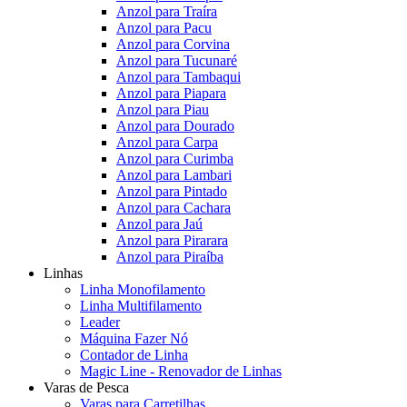
Anzol para Traíra
Anzol para Pacu
Anzol para Corvina
Anzol para Tucunaré
Anzol para Tambaqui
Anzol para Piapara
Anzol para Piau
Anzol para Dourado
Anzol para Carpa
Anzol para Curimba
Anzol para Lambari
Anzol para Pintado
Anzol para Cachara
Anzol para Jaú
Anzol para Pirarara
Anzol para Piraíba
Linhas
Linha Monofilamento
Linha Multifilamento
Leader
Máquina Fazer Nó
Contador de Linha
Magic Line - Renovador de Linhas
Varas de Pesca
Varas para Carretilhas