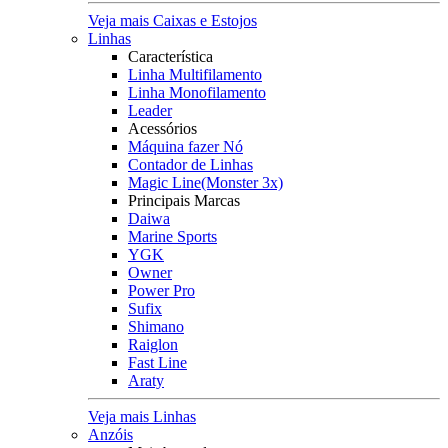
Veja mais Caixas e Estojos
Linhas
Característica
Linha Multifilamento
Linha Monofilamento
Leader
Acessórios
Máquina fazer Nó
Contador de Linhas
Magic Line(Monster 3x)
Principais Marcas
Daiwa
Marine Sports
YGK
Owner
Power Pro
Sufix
Shimano
Raiglon
Fast Line
Araty
Veja mais Linhas
Anzóis