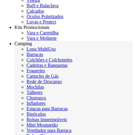
Viseira
Buff e Balaclava
Calçados
Óculos Polarizados
Luvas e Protect
Kits Promocionais
Vara e Carretilha
Vara e Molinete
Camping
Lona MultiUso
Barracas
Colchões e Colchonetes
Cadeiras e Banquetas
Fogareiro
Cartucho de Gás
Rede de Descanso
Mochilas
Talheres
Churrasco
Infladores
Estacas para Barracas
Binóculos
Bolsas Impermeáveis
Mini Mosquetão
Ventilador para Barraca