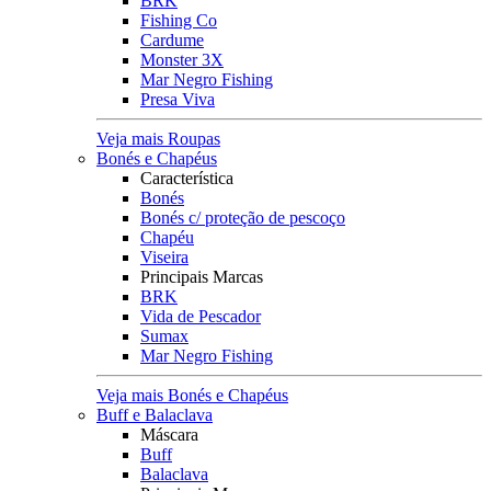
BRK
Fishing Co
Cardume
Monster 3X
Mar Negro Fishing
Presa Viva
Veja mais Roupas
Bonés e Chapéus
Característica
Bonés
Bonés c/ proteção de pescoço
Chapéu
Viseira
Principais Marcas
BRK
Vida de Pescador
Sumax
Mar Negro Fishing
Veja mais Bonés e Chapéus
Buff e Balaclava
Máscara
Buff
Balaclava