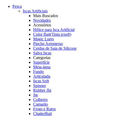
Pesca
Iscas Artificiais
Mais Buscados
Novidades
Acessórios
Hélice para Isca Artificial
Color Bait(Tinta p/soft)
Magic Lures
Pincho Arremesso
Cerdas de Saia de Silicone
Salva Iscas
Categorias
Superfície
Meia-água
Fundo
Articulada
Iscas Soft
Spinner
Rubber JIg
Jig
Colheres
Camarão
Frogs e Ratos
ChatterBait