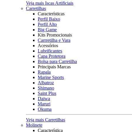
Veja mais Iscas Artificiais
Carretilhas
Características
Perfil Baixo
Perfil Alto
Big Game
Kits Promocionais
Carrretilha e Vara
Acessórios
Lubrificantes
Capa Protetora
Bolsa para Carretilha
Principais Marcas
Rapala
Marine Sports
Albatroz
Shimano
Saint Plus
Daiwa
Maruri
Okuma
Veja mais Carretilhas
Molinete
Característica