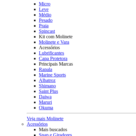
Micro
Leve
Médio
Pesado
Praia
Spincast
Kit com Molinete
Molinete e Vara
Acessórios
Lubrificantes
Capa Protetora
Principais Marcas
Rapala
Marine Sports
Albatroz
Shimano
Saint Plus
Daiwa
Maruri
Okuma
Veja mais Molinete
Acessórios
Mais buscados
Snap e Giradores