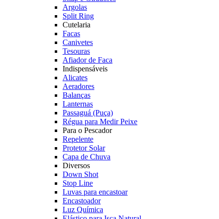
Argolas
Split Ring
Cutelaria
Facas
Canivetes
Tesouras
Afiador de Faca
Indispensáveis
Alicates
Aeradores
Balanças
Lanternas
Passaguá (Puça)
Régua para Medir Peixe
Para o Pescador
Repelente
Protetor Solar
Capa de Chuva
Diversos
Down Shot
Stop Line
Luvas para encastoar
Encastoador
Luz Química
Elástico para Isca Natural