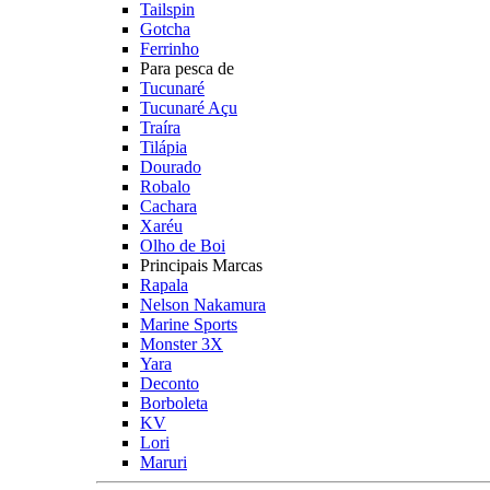
Tailspin
Gotcha
Ferrinho
Para pesca de
Tucunaré
Tucunaré Açu
Traíra
Tilápia
Dourado
Robalo
Cachara
Xaréu
Olho de Boi
Principais Marcas
Rapala
Nelson Nakamura
Marine Sports
Monster 3X
Yara
Deconto
Borboleta
KV
Lori
Maruri