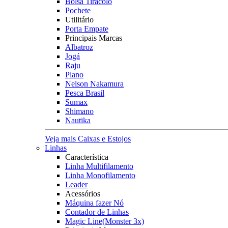
Bolsa Tiracolo
Pochete
Utilitário
Porta Empate
Principais Marcas
Albatroz
Jogá
Raju
Plano
Nelson Nakamura
Pesca Brasil
Sumax
Shimano
Nautika
Veja mais Caixas e Estojos
Linhas
Característica
Linha Multifilamento
Linha Monofilamento
Leader
Acessórios
Máquina fazer Nó
Contador de Linhas
Magic Line(Monster 3x)