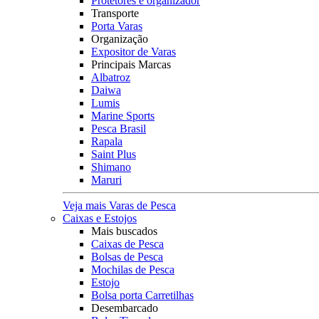
Protetores e organizador
Transporte
Porta Varas
Organização
Expositor de Varas
Principais Marcas
Albatroz
Daiwa
Lumis
Marine Sports
Pesca Brasil
Rapala
Saint Plus
Shimano
Maruri
Veja mais Varas de Pesca
Caixas e Estojos
Mais buscados
Caixas de Pesca
Bolsas de Pesca
Mochilas de Pesca
Estojo
Bolsa porta Carretilhas
Desembarcado