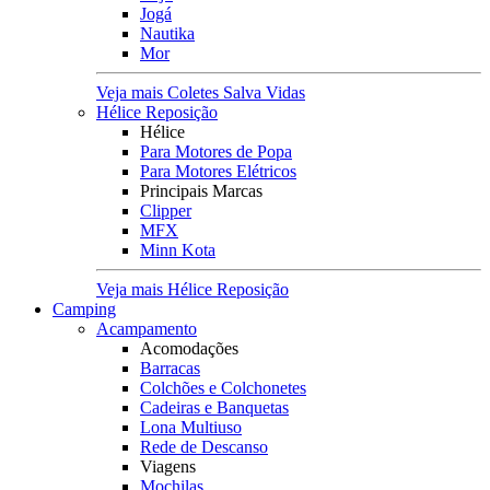
Jogá
Nautika
Mor
Veja mais Coletes Salva Vidas
Hélice Reposição
Hélice
Para Motores de Popa
Para Motores Elétricos
Principais Marcas
Clipper
MFX
Minn Kota
Veja mais Hélice Reposição
Camping
Acampamento
Acomodações
Barracas
Colchões e Colchonetes
Cadeiras e Banquetas
Lona Multiuso
Rede de Descanso
Viagens
Mochilas