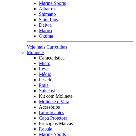
Marine Sports
Albatroz
Shimano
Saint Plus
Daiwa
Maruri
Okuma
Veja mais Carretilhas
Molinete
Característica
Micro
Leve
Médio
Pesado
Praia
Spincast
Kit com Molinete
Molinete e Vara
Acessórios
Lubrificantes
Capa Protetora
Principais Marcas
Rapala
Marine Sports