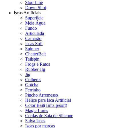
Stop Line
Down Shot
Iscas Artificiais
Superfície
Meia Água
Fundo
Articulada
Camarão
Iscas Soft
Spinner
ChatterBait
Tailspin
Frogs e Ratos
Rubber JIg
Jig
Colheres
Gotcha
Ferrinho
Pincho Arremesso
Hélice para Isca Artificial
Color Bait(Tinta p/soft)
Magic Lures
Cerdas de Saia de Silicone
Salva Iscas
Iscas por marcas