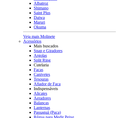
Albatroz
Shimano
Saint Plus
Daiwa
Maruri
Okuma
Veja mais Molinete
Acessórios
Mais buscados
Snap e Giradores
Argolas
Split Ring
Cutelaria
Facas
Canivetes
Tesouras
Afiador de Faca
Indispensáveis
Alicates
Aeradores
Balanças
Lanternas
Passaguá (Puça)
Régua para Medir Peixe