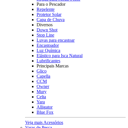
Para o Pescador
Repelente
Protetor Solar
Capa de Chuva
Diversos
Down Shot
Stop Line
Luvas para encastoar
Encastoador
Luz Química
Elástico para Isca Natural
Lubrificantes
Principais Marcas
Glico
Capella
CCM
Owner
Mury
Celta
Yara
Alligator
Blue Fox
Veja mais Acessórios
Varas de Pesca