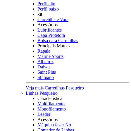
Perfil alto
Perfil baixo
kit
Carretilha e Vara
Acessórios
Lubrificantes
Capa Protetora
Bolsa para Carretilhas
Principais Marcas
Rapala
Marine Sports
Albatroz
Daiwa
Saint Plus
Shimano
Veja mais Carretilhas Pesqueiro
Linhas Pesqueiro
Característica
Multifilamento
Monofilamento
Leader
Acessórios
Máquina fazer Nó
Contador de Linhas