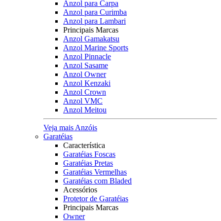
Anzol para Carpa
Anzol para Curimba
Anzol para Lambari
Principais Marcas
Anzol Gamakatsu
Anzol Marine Sports
Anzol Pinnacle
Anzol Sasame
Anzol Owner
Anzol Kenzaki
Anzol Crown
Anzol VMC
Anzol Meitou
Veja mais Anzóis
Garatéias
Característica
Garatéias Foscas
Garatéias Pretas
Garatéias Vermelhas
Garatéias com Bladed
Acessórios
Protetor de Garatéias
Principais Marcas
Owner