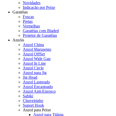
Novidades
Indicação por Peixe
Garatéias
Foscas
Pretas
Vermelhas
Garatéias com Bladed
Protetor de Garatéias
Anzóis
Anzol Chinu
Anzol Maruseigo
Anzol OffSet
Anzol Wide Gap
Anzol In Line
Anzol Circle
Anzol para Jig
Jig Head
Anzol Lastreado
Anzol Encastoado
Anzol Anti-Enrosco
Sabiki
Chuveirinho
Suport Hook
Anzol para Peixe
Anzol para Tilápia