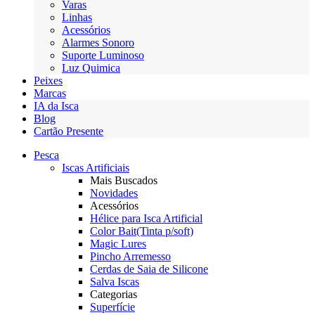
Varas
Linhas
Acessórios
Alarmes Sonoro
Suporte Luminoso
Luz Quimica
Peixes
Marcas
IA da Isca
Blog
Cartão Presente
Pesca
Iscas Artificiais
Mais Buscados
Novidades
Acessórios
Hélice para Isca Artificial
Color Bait(Tinta p/soft)
Magic Lures
Pincho Arremesso
Cerdas de Saia de Silicone
Salva Iscas
Categorias
Superfície