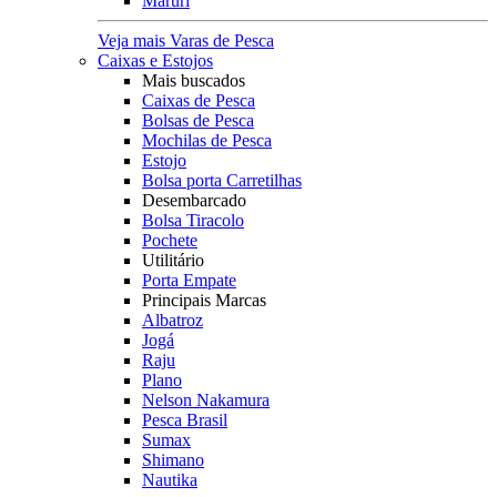
Maruri
Veja mais Varas de Pesca
Caixas e Estojos
Mais buscados
Caixas de Pesca
Bolsas de Pesca
Mochilas de Pesca
Estojo
Bolsa porta Carretilhas
Desembarcado
Bolsa Tiracolo
Pochete
Utilitário
Porta Empate
Principais Marcas
Albatroz
Jogá
Raju
Plano
Nelson Nakamura
Pesca Brasil
Sumax
Shimano
Nautika