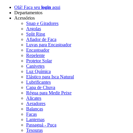
Olá! Faça seu
login
aqui
Departamentos
Acessórios
Snap e Giradores
Argolas
Split Ring
Afiador de Faca
Luvas para Encastoador
Encastoador
Repelente
Protetor Solar
Canivetes
Luz Química
Elástico para Isca Natural
Lubrificantes
Capa de Chuva
Régua para Medir Peixe
Alicates
Aeradores
Balanças
Facas
Lanternas
Passaguá - Puça
Tesouras