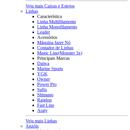
Veja mais Caixas e Estojos
Linhas
Característica
Linha Multifilamento
Linha Monofilamento
Leader
Acessórios
Máquina fazer Nó
Contador de Linhas
Magic Line(Monster 3x)
Principais Marcas
Daiwa
Marine Sports
YGK
Owner
Power Pro
Sufix
Shimano
Raiglon
Fast Line
Araty
Veja mais Linhas
Anzóis