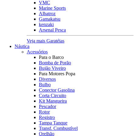
VMC
Marine Sports
Albatroz
Gamakatsu
kenzaki
Arsenal Pesca
Veja mais Garatéias
Náutica
Acessórios
Para o Barco
Bomba de Porão
Bujão Viveiro
Para Motores Popa
Diversos
Bulbo
Conector Gasolina
Corta Circuito
Kit Mangueira
Pescador
Rotor
Registro
Tampa Tanque
Transf. Combustível
Orelhão