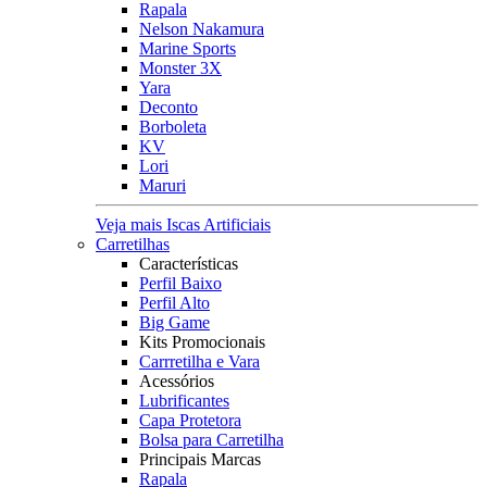
Rapala
Nelson Nakamura
Marine Sports
Monster 3X
Yara
Deconto
Borboleta
KV
Lori
Maruri
Veja mais Iscas Artificiais
Carretilhas
Características
Perfil Baixo
Perfil Alto
Big Game
Kits Promocionais
Carrretilha e Vara
Acessórios
Lubrificantes
Capa Protetora
Bolsa para Carretilha
Principais Marcas
Rapala