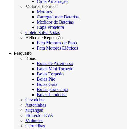
Cinta Amarração
Motores Elétricos
Motores
Carregador de Baterias
Medidor de Baterias
Capa Protetora
Colete Salva Vidas
Hélice de Reposição
Para Motores de Popa
Para Motores Elétricos
Pesqueiro
Boias
Boias de Arremesso
Boias Mini Torpedo
Boias Torpedo
Boias Pão
Boias Guia
Boias para Carpa
Boias Luminosa
Cevadeiras
Anteninhas
Miçangas
Flutuador EVA
Molinetes
Carretilhas