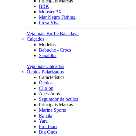
Principais Marcas
BRK
Monster 3X
Mar Negro Fishing
Presa Viva
Veja mais Buff e Balaclava
Calçados
Modelos
Babuche - Crocs
Sapatilha
Veja mais Calçados
Óculos Polarizados
Característica
Óculos
Clip-on
Acessórios
Segurador de óculos
Principais Marcas
Marine Sports
Rapala
Yara
Pro-Tsuri
Big Ones