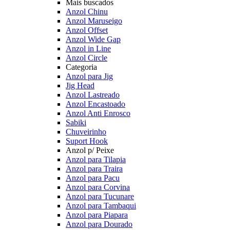
Mais buscados
Anzol Chinu
Anzol Maruseigo
Anzol Offset
Anzol Wide Gap
Anzol in Line
Anzol Circle
Categoria
Anzol para Jig
Jig Head
Anzol Lastreado
Anzol Encastoado
Anzol Anti Enrosco
Sabiki
Chuveirinho
Suport Hook
Anzol p/ Peixe
Anzol para Tilapia
Anzol para Traira
Anzol para Pacu
Anzol para Corvina
Anzol para Tucunare
Anzol para Tambaqui
Anzol para Piapara
Anzol para Dourado