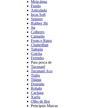
Meia-água
Fundo
Articulada
Iscas Soft
Spinner
Rubber JIg
Jig
Colheres
Camarão
Frogs e Ratos
ChatterBait
Tailspin
Gotcha
Ferrinho
Para pesca de
Tucunaré
Tucunaré Açu
Traíra
Tilápia
Dourado
Robalo
Cachara
Xaréu
Olho de Boi
Principais Marcas