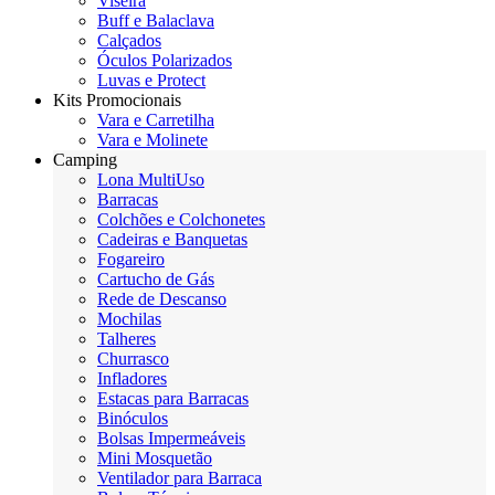
Viseira
Buff e Balaclava
Calçados
Óculos Polarizados
Luvas e Protect
Kits Promocionais
Vara e Carretilha
Vara e Molinete
Camping
Lona MultiUso
Barracas
Colchões e Colchonetes
Cadeiras e Banquetas
Fogareiro
Cartucho de Gás
Rede de Descanso
Mochilas
Talheres
Churrasco
Infladores
Estacas para Barracas
Binóculos
Bolsas Impermeáveis
Mini Mosquetão
Ventilador para Barraca