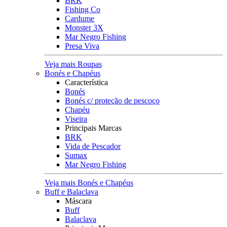
BRK
Fishing Co
Cardume
Monster 3X
Mar Negro Fishing
Presa Viva
Veja mais Roupas
Bonés e Chapéus
Característica
Bonés
Bonés c/ proteção de pescoço
Chapéu
Viseira
Principais Marcas
BRK
Vida de Pescador
Sumax
Mar Negro Fishing
Veja mais Bonés e Chapéus
Buff e Balaclava
Máscara
Buff
Balaclava