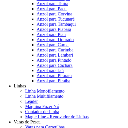
Anzol para Traíra
Anzol para Pacu
Anzol para Corvina
Anzol para Tucunaré
Anzol para Tambaqui
Anzol para Piapara
Anzol para Piau
Anzol para Dourado
Anzol para Carpa
Anzol para Curimba
Anzol para Lambari
Anzol para Pintado
Anzol para Cachara
Anzol para Jaú
Anzol para Pirarara
Anzol para Piraíba
Linhas
Linha Monofilamento
Linha Multifilamento
Leader
Máquina Fazer Nó
Contador de Linha
Magic Line - Renovador de Linhas
Varas de Pesca
Varas para Carretilhas