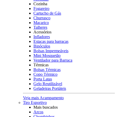
Cozinha
Fogareiro
Cartucho de Gás
Churrasco
Maçarico
Talheres
Acessórios
Infladores
Estacas para barracas
Binóculos
Bolsas Impermeáveis
Mini Mosquetão
Ventilador para Barraca
Térmicas
Bolsas Térmicas
Copo Térmico
Porta Latas
Gelo Reutilizável
Geladeiras Portáteis
Veja mais Acampamento
Tiro Esportivo
Mais buscados
Arcos
Chumbinhos