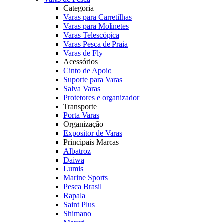
Categoria
Varas para Carretilhas
Varas para Molinetes
Varas Telescópica
Varas Pesca de Praia
Varas de Fly
Acessórios
Cinto de Apoio
Suporte para Varas
Salva Varas
Protetores e organizador
Transporte
Porta Varas
Organização
Expositor de Varas
Principais Marcas
Albatroz
Daiwa
Lumis
Marine Sports
Pesca Brasil
Rapala
Saint Plus
Shimano