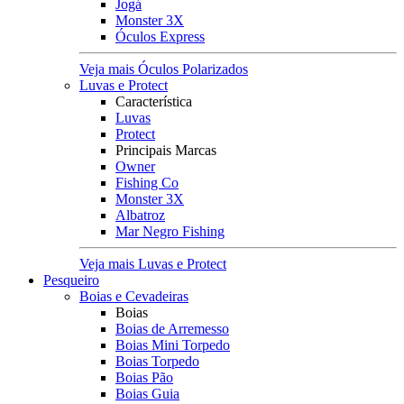
Jogá
Monster 3X
Óculos Express
Veja mais Óculos Polarizados
Luvas e Protect
Característica
Luvas
Protect
Principais Marcas
Owner
Fishing Co
Monster 3X
Albatroz
Mar Negro Fishing
Veja mais Luvas e Protect
Pesqueiro
Boias e Cevadeiras
Boias
Boias de Arremesso
Boias Mini Torpedo
Boias Torpedo
Boias Pão
Boias Guia