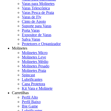
Varas para Molinetes
Varas Telescópica
Varas Pesca de Praia
Varas de Fly
Cinto de Apoio
Suporte para Varas
Porta Varas
Expositor de Varas
Salva Varas
Protetores e Organizador
Molinetes
Molinetes Micro
Molinetes Leve
Molinetes Médio
Molinetes Pesado
Molinetes Praia
Spincast
Lubrificantes
Capa Protetora
Kit Vara e Molinete
Carretilhas
Perfil Alto
Perfil Baixo
Big Game
Lubrificantes