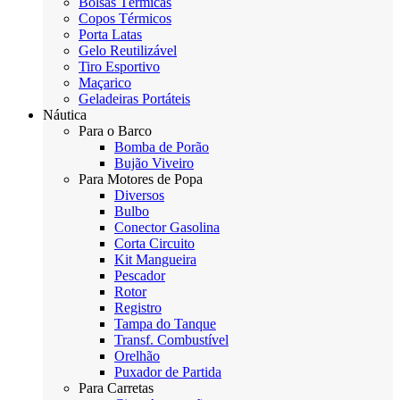
Bolsas Térmicas
Copos Térmicos
Porta Latas
Gelo Reutilizável
Tiro Esportivo
Maçarico
Geladeiras Portáteis
Náutica
Para o Barco
Bomba de Porão
Bujão Viveiro
Para Motores de Popa
Diversos
Bulbo
Conector Gasolina
Corta Circuito
Kit Mangueira
Pescador
Rotor
Registro
Tampa do Tanque
Transf. Combustível
Orelhão
Puxador de Partida
Para Carretas