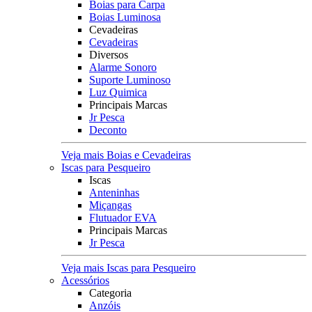
Boias para Carpa
Boias Luminosa
Cevadeiras
Cevadeiras
Diversos
Alarme Sonoro
Suporte Luminoso
Luz Quimica
Principais Marcas
Jr Pesca
Deconto
Veja mais Boias e Cevadeiras
Iscas para Pesqueiro
Iscas
Anteninhas
Miçangas
Flutuador EVA
Principais Marcas
Jr Pesca
Veja mais Iscas para Pesqueiro
Acessórios
Categoria
Anzóis