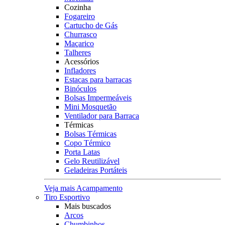
Cozinha
Fogareiro
Cartucho de Gás
Churrasco
Maçarico
Talheres
Acessórios
Infladores
Estacas para barracas
Binóculos
Bolsas Impermeáveis
Mini Mosquetão
Ventilador para Barraca
Térmicas
Bolsas Térmicas
Copo Térmico
Porta Latas
Gelo Reutilizável
Geladeiras Portáteis
Veja mais Acampamento
Tiro Esportivo
Mais buscados
Arcos
Chumbinhos