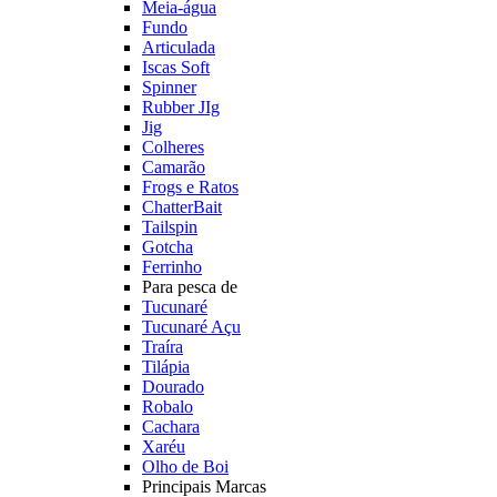
Meia-água
Fundo
Articulada
Iscas Soft
Spinner
Rubber JIg
Jig
Colheres
Camarão
Frogs e Ratos
ChatterBait
Tailspin
Gotcha
Ferrinho
Para pesca de
Tucunaré
Tucunaré Açu
Traíra
Tilápia
Dourado
Robalo
Cachara
Xaréu
Olho de Boi
Principais Marcas