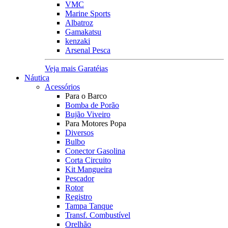
VMC
Marine Sports
Albatroz
Gamakatsu
kenzaki
Arsenal Pesca
Veja mais Garatéias
Náutica
Acessórios
Para o Barco
Bomba de Porão
Bujão Viveiro
Para Motores Popa
Diversos
Bulbo
Conector Gasolina
Corta Circuito
Kit Mangueira
Pescador
Rotor
Registro
Tampa Tanque
Transf. Combustível
Orelhão