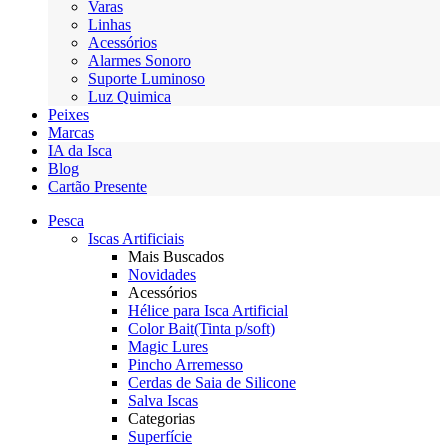
Varas
Linhas
Acessórios
Alarmes Sonoro
Suporte Luminoso
Luz Quimica
Peixes
Marcas
IA da Isca
Blog
Cartão Presente
Pesca
Iscas Artificiais
Mais Buscados
Novidades
Acessórios
Hélice para Isca Artificial
Color Bait(Tinta p/soft)
Magic Lures
Pincho Arremesso
Cerdas de Saia de Silicone
Salva Iscas
Categorias
Superfície