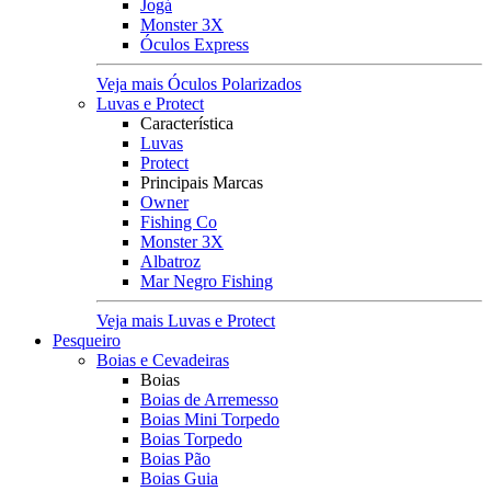
Jogá
Monster 3X
Óculos Express
Veja mais Óculos Polarizados
Luvas e Protect
Característica
Luvas
Protect
Principais Marcas
Owner
Fishing Co
Monster 3X
Albatroz
Mar Negro Fishing
Veja mais Luvas e Protect
Pesqueiro
Boias e Cevadeiras
Boias
Boias de Arremesso
Boias Mini Torpedo
Boias Torpedo
Boias Pão
Boias Guia