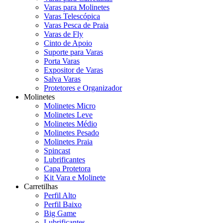
Varas para Molinetes
Varas Telescópica
Varas Pesca de Praia
Varas de Fly
Cinto de Apoio
Suporte para Varas
Porta Varas
Expositor de Varas
Salva Varas
Protetores e Organizador
Molinetes
Molinetes Micro
Molinetes Leve
Molinetes Médio
Molinetes Pesado
Molinetes Praia
Spincast
Lubrificantes
Capa Protetora
Kit Vara e Molinete
Carretilhas
Perfil Alto
Perfil Baixo
Big Game
Lubrificantes