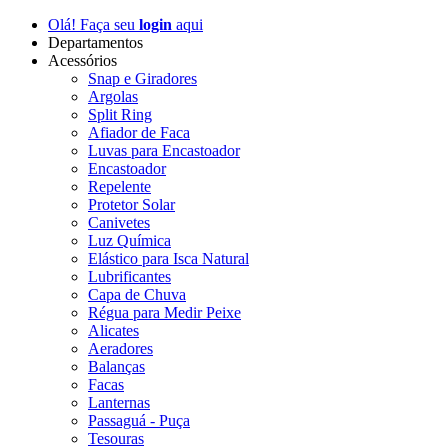
Olá! Faça seu
login
aqui
Departamentos
Acessórios
Snap e Giradores
Argolas
Split Ring
Afiador de Faca
Luvas para Encastoador
Encastoador
Repelente
Protetor Solar
Canivetes
Luz Química
Elástico para Isca Natural
Lubrificantes
Capa de Chuva
Régua para Medir Peixe
Alicates
Aeradores
Balanças
Facas
Lanternas
Passaguá - Puça
Tesouras