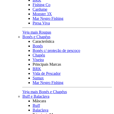
BRK
Fishing Co
Cardume
Monster 3X
Mar Negro Fishing
Presa Viva
Veja mais Roupas
Bonés e Chapéus
Característica
Bonés
Bonés c/ proteção de pescoço
Chapéu
Viseira
Principais Marcas
BRK
Vida de Pescador
Sumax
Mar Negro Fishing
Veja mais Bonés e Chapéus
Buff e Balaclava
Máscara
Buff
Balaclava