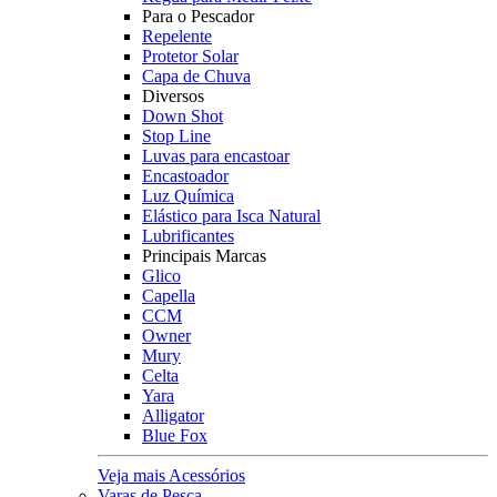
Para o Pescador
Repelente
Protetor Solar
Capa de Chuva
Diversos
Down Shot
Stop Line
Luvas para encastoar
Encastoador
Luz Química
Elástico para Isca Natural
Lubrificantes
Principais Marcas
Glico
Capella
CCM
Owner
Mury
Celta
Yara
Alligator
Blue Fox
Veja mais Acessórios
Varas de Pesca