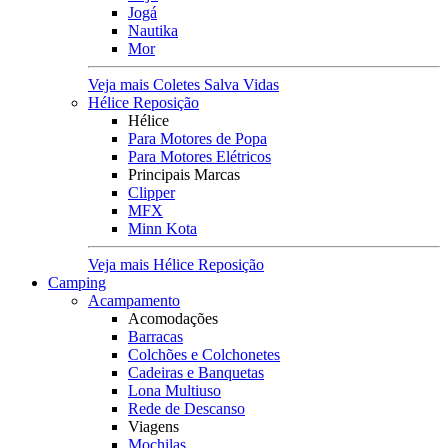
Jogá
Nautika
Mor
Veja mais Coletes Salva Vidas
Hélice Reposição
Hélice
Para Motores de Popa
Para Motores Elétricos
Principais Marcas
Clipper
MFX
Minn Kota
Veja mais Hélice Reposição
Camping
Acampamento
Acomodações
Barracas
Colchões e Colchonetes
Cadeiras e Banquetas
Lona Multiuso
Rede de Descanso
Viagens
Mochilas