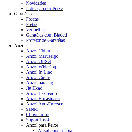
Novidades
Indicação por Peixe
Garatéias
Foscas
Pretas
Vermelhas
Garatéias com Bladed
Protetor de Garatéias
Anzóis
Anzol Chinu
Anzol Maruseigo
Anzol OffSet
Anzol Wide Gap
Anzol In Line
Anzol Circle
Anzol para Jig
Jig Head
Anzol Lastreado
Anzol Encastoado
Anzol Anti-Enrosco
Sabiki
Chuveirinho
Suport Hook
Anzol para Peixe
Anzol para Tilápia