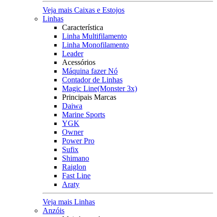
Veja mais Caixas e Estojos
Linhas
Característica
Linha Multifilamento
Linha Monofilamento
Leader
Acessórios
Máquina fazer Nó
Contador de Linhas
Magic Line(Monster 3x)
Principais Marcas
Daiwa
Marine Sports
YGK
Owner
Power Pro
Sufix
Shimano
Raiglon
Fast Line
Araty
Veja mais Linhas
Anzóis