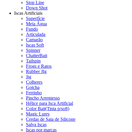
Stop Line
Down Shot
Iscas Artificiais
Superfície
Meia Água
Fundo
Articulada
Camarão
Iscas Soft
Spinner
ChatterBait
Tailspin
Frogs e Ratos
Rubber JIg
Jig
Colheres
Gotcha
Ferrinho
Pincho Arremesso
Hélice para Isca Artificial
Color Bait(Tinta p/soft)
Magic Lures
Cerdas de Saia de Silicone
Salva Iscas
Iscas por marcas