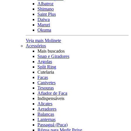
Albatroz
Shimano
Saint Plus
Daiwa
Maruri
Okuma
Veja mais Molinete
Acessórios
Mais buscados
Snap e Giradores
Argolas
Split Ring
Cutelaria
Facas
Canivetes
Tesouras
Afiador de Faca
Indispensáveis
Alicates
Aeradores
Balanças
Lanternas
Passaguá (Puça)
Régua para Medir Peixe