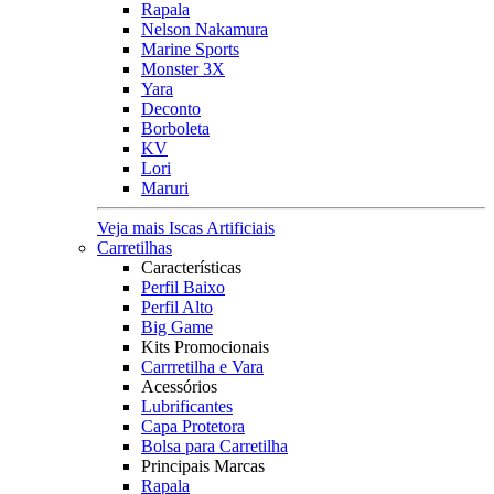
Rapala
Nelson Nakamura
Marine Sports
Monster 3X
Yara
Deconto
Borboleta
KV
Lori
Maruri
Veja mais Iscas Artificiais
Carretilhas
Características
Perfil Baixo
Perfil Alto
Big Game
Kits Promocionais
Carrretilha e Vara
Acessórios
Lubrificantes
Capa Protetora
Bolsa para Carretilha
Principais Marcas
Rapala