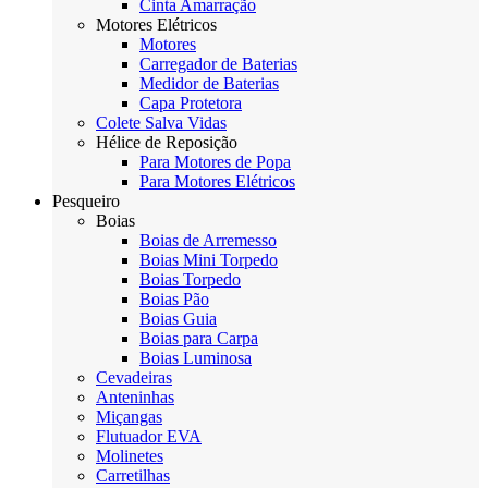
Cinta Amarração
Motores Elétricos
Motores
Carregador de Baterias
Medidor de Baterias
Capa Protetora
Colete Salva Vidas
Hélice de Reposição
Para Motores de Popa
Para Motores Elétricos
Pesqueiro
Boias
Boias de Arremesso
Boias Mini Torpedo
Boias Torpedo
Boias Pão
Boias Guia
Boias para Carpa
Boias Luminosa
Cevadeiras
Anteninhas
Miçangas
Flutuador EVA
Molinetes
Carretilhas