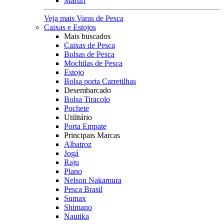
Maruri
Veja mais Varas de Pesca
Caixas e Estojos
Mais buscados
Caixas de Pesca
Bolsas de Pesca
Mochilas de Pesca
Estojo
Bolsa porta Carretilhas
Desembarcado
Bolsa Tiracolo
Pochete
Utilitário
Porta Empate
Principais Marcas
Albatroz
Jogá
Raju
Plano
Nelson Nakamura
Pesca Brasil
Sumax
Shimano
Nautika