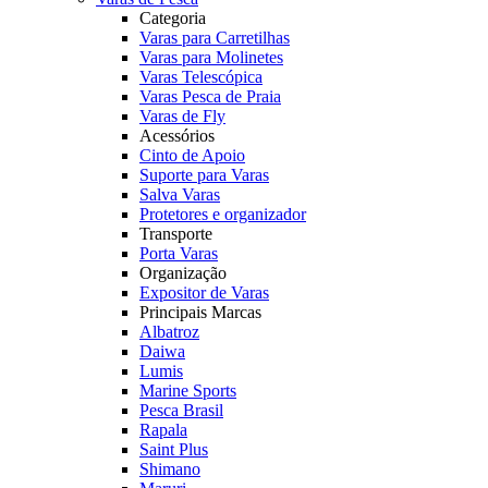
Categoria
Varas para Carretilhas
Varas para Molinetes
Varas Telescópica
Varas Pesca de Praia
Varas de Fly
Acessórios
Cinto de Apoio
Suporte para Varas
Salva Varas
Protetores e organizador
Transporte
Porta Varas
Organização
Expositor de Varas
Principais Marcas
Albatroz
Daiwa
Lumis
Marine Sports
Pesca Brasil
Rapala
Saint Plus
Shimano