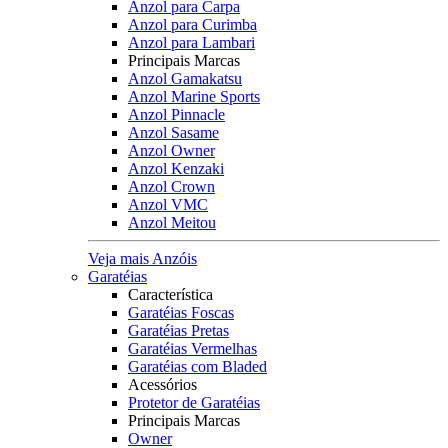
Anzol para Carpa
Anzol para Curimba
Anzol para Lambari
Principais Marcas
Anzol Gamakatsu
Anzol Marine Sports
Anzol Pinnacle
Anzol Sasame
Anzol Owner
Anzol Kenzaki
Anzol Crown
Anzol VMC
Anzol Meitou
Veja mais Anzóis
Garatéias
Característica
Garatéias Foscas
Garatéias Pretas
Garatéias Vermelhas
Garatéias com Bladed
Acessórios
Protetor de Garatéias
Principais Marcas
Owner