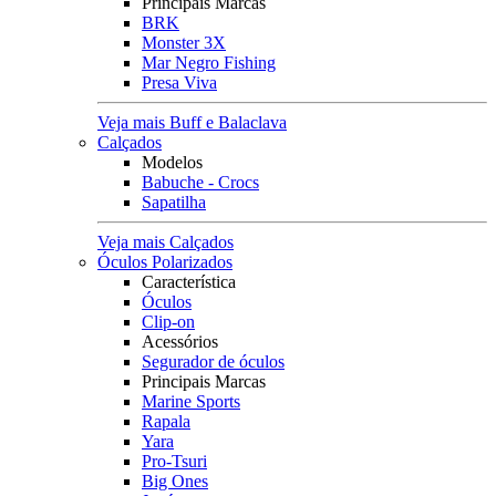
Principais Marcas
BRK
Monster 3X
Mar Negro Fishing
Presa Viva
Veja mais Buff e Balaclava
Calçados
Modelos
Babuche - Crocs
Sapatilha
Veja mais Calçados
Óculos Polarizados
Característica
Óculos
Clip-on
Acessórios
Segurador de óculos
Principais Marcas
Marine Sports
Rapala
Yara
Pro-Tsuri
Big Ones