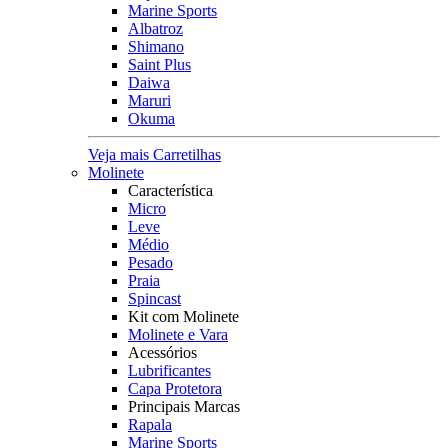
Marine Sports
Albatroz
Shimano
Saint Plus
Daiwa
Maruri
Okuma
Veja mais Carretilhas
Molinete
Característica
Micro
Leve
Médio
Pesado
Praia
Spincast
Kit com Molinete
Molinete e Vara
Acessórios
Lubrificantes
Capa Protetora
Principais Marcas
Rapala
Marine Sports