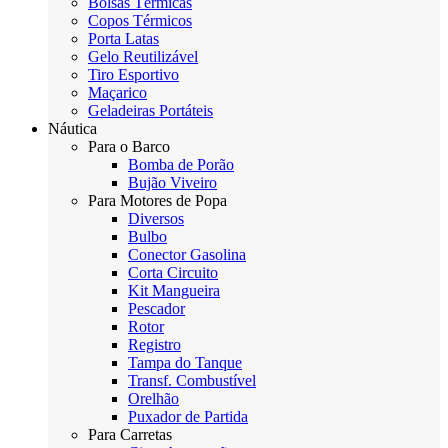
Bolsas Térmicas
Copos Térmicos
Porta Latas
Gelo Reutilizável
Tiro Esportivo
Maçarico
Geladeiras Portáteis
Náutica
Para o Barco
Bomba de Porão
Bujão Viveiro
Para Motores de Popa
Diversos
Bulbo
Conector Gasolina
Corta Circuito
Kit Mangueira
Pescador
Rotor
Registro
Tampa do Tanque
Transf. Combustível
Orelhão
Puxador de Partida
Para Carretas