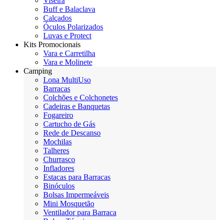
Viseira
Buff e Balaclava
Calçados
Óculos Polarizados
Luvas e Protect
Kits Promocionais
Vara e Carretilha
Vara e Molinete
Camping
Lona MultiUso
Barracas
Colchões e Colchonetes
Cadeiras e Banquetas
Fogareiro
Cartucho de Gás
Rede de Descanso
Mochilas
Talheres
Churrasco
Infladores
Estacas para Barracas
Binóculos
Bolsas Impermeáveis
Mini Mosquetão
Ventilador para Barraca