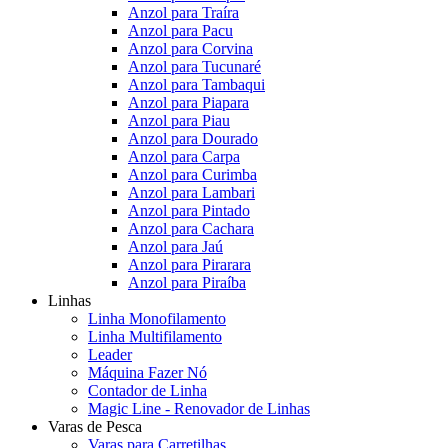
Anzol para Traíra
Anzol para Pacu
Anzol para Corvina
Anzol para Tucunaré
Anzol para Tambaqui
Anzol para Piapara
Anzol para Piau
Anzol para Dourado
Anzol para Carpa
Anzol para Curimba
Anzol para Lambari
Anzol para Pintado
Anzol para Cachara
Anzol para Jaú
Anzol para Pirarara
Anzol para Piraíba
Linhas
Linha Monofilamento
Linha Multifilamento
Leader
Máquina Fazer Nó
Contador de Linha
Magic Line - Renovador de Linhas
Varas de Pesca
Varas para Carretilhas