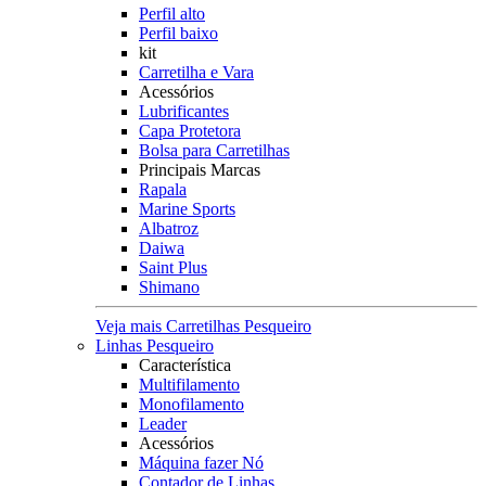
Perfil alto
Perfil baixo
kit
Carretilha e Vara
Acessórios
Lubrificantes
Capa Protetora
Bolsa para Carretilhas
Principais Marcas
Rapala
Marine Sports
Albatroz
Daiwa
Saint Plus
Shimano
Veja mais Carretilhas Pesqueiro
Linhas Pesqueiro
Característica
Multifilamento
Monofilamento
Leader
Acessórios
Máquina fazer Nó
Contador de Linhas