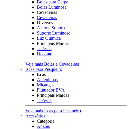
Boias para Carpa
Boias Luminosa
Cevadeiras
Cevadeiras
Diversos
Alarme Sonoro
Suporte Luminoso
Luz Quimica
Principais Marcas
Jr Pesca
Deconto
Veja mais Boias e Cevadeiras
Iscas para Pesqueiro
Iscas
Anteninhas
Miçangas
Flutuador EVA
Principais Marcas
Jr Pesca
Veja mais Iscas para Pesqueiro
Acessórios
Categoria
Anzóis