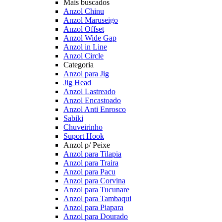
Mais buscados
Anzol Chinu
Anzol Maruseigo
Anzol Offset
Anzol Wide Gap
Anzol in Line
Anzol Circle
Categoria
Anzol para Jig
Jig Head
Anzol Lastreado
Anzol Encastoado
Anzol Anti Enrosco
Sabiki
Chuveirinho
Suport Hook
Anzol p/ Peixe
Anzol para Tilapia
Anzol para Traira
Anzol para Pacu
Anzol para Corvina
Anzol para Tucunare
Anzol para Tambaqui
Anzol para Piapara
Anzol para Dourado