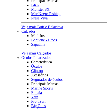
Principais Marcas
BRK
Monster 3X
Mar Negro Fishing
Presa Viva
Veja mais Buff e Balaclava
Calçados
Modelos
Babuche - Crocs
Sapatilha
Veja mais Calçados
Óculos Polarizados
Característica
Óculos
Clip-on
Acessórios
Segurador de óculos
Principais Marcas
Marine Sports
Rapala
Yara
Pro-Tsuri
Big Ones