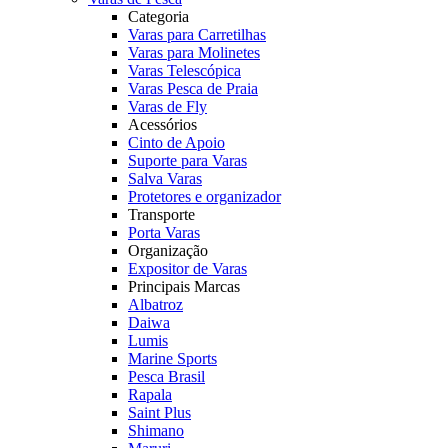
Categoria
Varas para Carretilhas
Varas para Molinetes
Varas Telescópica
Varas Pesca de Praia
Varas de Fly
Acessórios
Cinto de Apoio
Suporte para Varas
Salva Varas
Protetores e organizador
Transporte
Porta Varas
Organização
Expositor de Varas
Principais Marcas
Albatroz
Daiwa
Lumis
Marine Sports
Pesca Brasil
Rapala
Saint Plus
Shimano