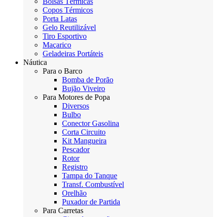
Bolsas Térmicas
Copos Térmicos
Porta Latas
Gelo Reutilizável
Tiro Esportivo
Maçarico
Geladeiras Portáteis
Náutica
Para o Barco
Bomba de Porão
Bujão Viveiro
Para Motores de Popa
Diversos
Bulbo
Conector Gasolina
Corta Circuito
Kit Mangueira
Pescador
Rotor
Registro
Tampa do Tanque
Transf. Combustível
Orelhão
Puxador de Partida
Para Carretas