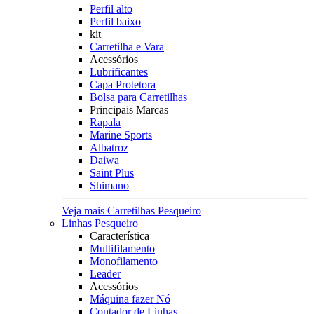
Perfil alto
Perfil baixo
kit
Carretilha e Vara
Acessórios
Lubrificantes
Capa Protetora
Bolsa para Carretilhas
Principais Marcas
Rapala
Marine Sports
Albatroz
Daiwa
Saint Plus
Shimano
Veja mais Carretilhas Pesqueiro
Linhas Pesqueiro
Característica
Multifilamento
Monofilamento
Leader
Acessórios
Máquina fazer Nó
Contador de Linhas