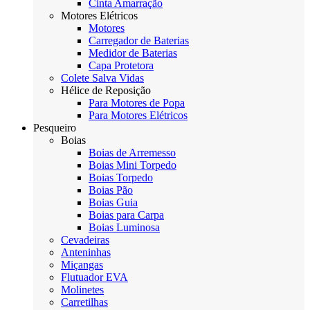
Cinta Amarração
Motores Elétricos
Motores
Carregador de Baterias
Medidor de Baterias
Capa Protetora
Colete Salva Vidas
Hélice de Reposição
Para Motores de Popa
Para Motores Elétricos
Pesqueiro
Boias
Boias de Arremesso
Boias Mini Torpedo
Boias Torpedo
Boias Pão
Boias Guia
Boias para Carpa
Boias Luminosa
Cevadeiras
Anteninhas
Miçangas
Flutuador EVA
Molinetes
Carretilhas