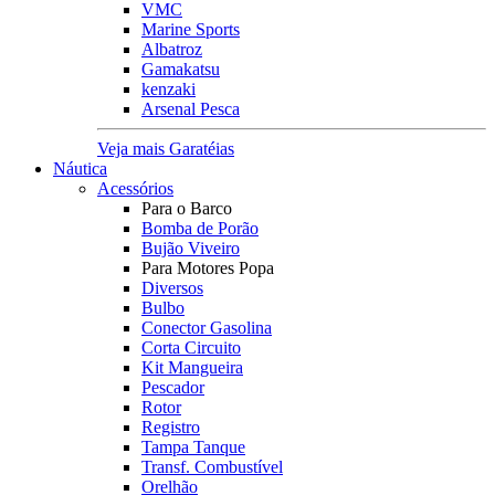
VMC
Marine Sports
Albatroz
Gamakatsu
kenzaki
Arsenal Pesca
Veja mais Garatéias
Náutica
Acessórios
Para o Barco
Bomba de Porão
Bujão Viveiro
Para Motores Popa
Diversos
Bulbo
Conector Gasolina
Corta Circuito
Kit Mangueira
Pescador
Rotor
Registro
Tampa Tanque
Transf. Combustível
Orelhão