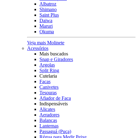
Albatroz
Shimano
Saint Plus
Daiwa
Maruri
Okuma
Veja mais Molinete
Acessórios
Mais buscados
Snap e Giradores
Argolas
Split Ring
Cutelaria
Facas
Canivetes
Tesouras
Afiador de Faca
Indispensáveis
Alicates
Aeradores
Balanças
Lanternas
Passaguá (Puça)
Régua para Medir Peixe