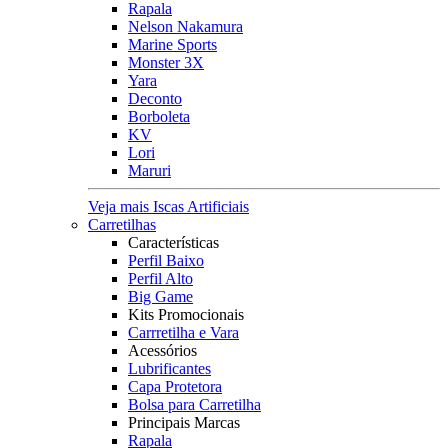
Rapala
Nelson Nakamura
Marine Sports
Monster 3X
Yara
Deconto
Borboleta
KV
Lori
Maruri
Veja mais Iscas Artificiais
Carretilhas
Características
Perfil Baixo
Perfil Alto
Big Game
Kits Promocionais
Carrretilha e Vara
Acessórios
Lubrificantes
Capa Protetora
Bolsa para Carretilha
Principais Marcas
Rapala