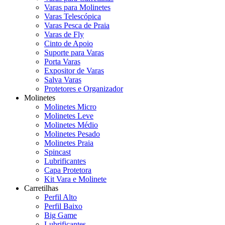
Varas para Molinetes
Varas Telescópica
Varas Pesca de Praia
Varas de Fly
Cinto de Apoio
Suporte para Varas
Porta Varas
Expositor de Varas
Salva Varas
Protetores e Organizador
Molinetes
Molinetes Micro
Molinetes Leve
Molinetes Médio
Molinetes Pesado
Molinetes Praia
Spincast
Lubrificantes
Capa Protetora
Kit Vara e Molinete
Carretilhas
Perfil Alto
Perfil Baixo
Big Game
Lubrificantes