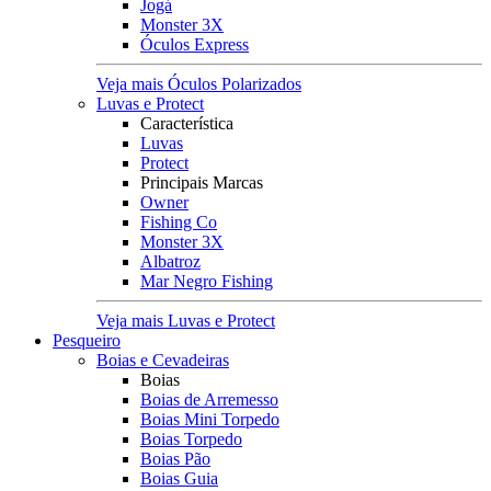
Jogá
Monster 3X
Óculos Express
Veja mais Óculos Polarizados
Luvas e Protect
Característica
Luvas
Protect
Principais Marcas
Owner
Fishing Co
Monster 3X
Albatroz
Mar Negro Fishing
Veja mais Luvas e Protect
Pesqueiro
Boias e Cevadeiras
Boias
Boias de Arremesso
Boias Mini Torpedo
Boias Torpedo
Boias Pão
Boias Guia