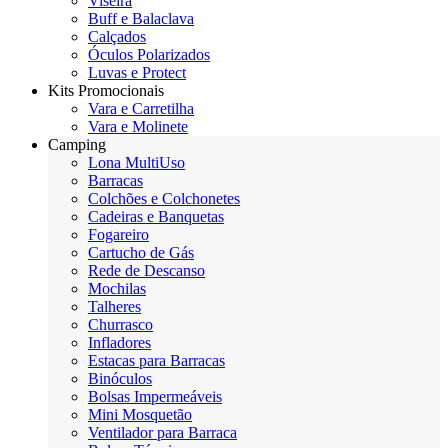
Viseira
Buff e Balaclava
Calçados
Óculos Polarizados
Luvas e Protect
Kits Promocionais
Vara e Carretilha
Vara e Molinete
Camping
Lona MultiUso
Barracas
Colchões e Colchonetes
Cadeiras e Banquetas
Fogareiro
Cartucho de Gás
Rede de Descanso
Mochilas
Talheres
Churrasco
Infladores
Estacas para Barracas
Binóculos
Bolsas Impermeáveis
Mini Mosquetão
Ventilador para Barraca