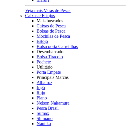
Maruri
Veja mais Varas de Pesca
Caixas e Estojos
Mais buscados
Caixas de Pesca
Bolsas de Pesca
Mochilas de Pesca
Estojo
Bolsa porta Carretilhas
Desembarcado
Bolsa Tiracolo
Pochete
Utilitário
Porta Empate
Principais Marcas
Albatroz
Jogá
Raju
Plano
Nelson Nakamura
Pesca Brasil
Sumax
Shimano
Nautika