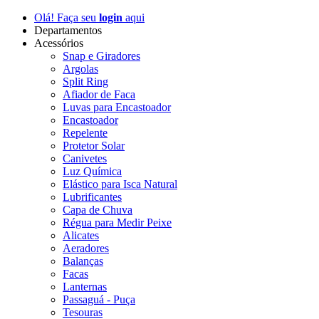
Olá! Faça seu
login
aqui
Departamentos
Acessórios
Snap e Giradores
Argolas
Split Ring
Afiador de Faca
Luvas para Encastoador
Encastoador
Repelente
Protetor Solar
Canivetes
Luz Química
Elástico para Isca Natural
Lubrificantes
Capa de Chuva
Régua para Medir Peixe
Alicates
Aeradores
Balanças
Facas
Lanternas
Passaguá - Puça
Tesouras