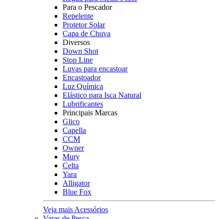
Para o Pescador
Repelente
Protetor Solar
Capa de Chuva
Diversos
Down Shot
Stop Line
Luvas para encastoar
Encastoador
Luz Química
Elástico para Isca Natural
Lubrificantes
Principais Marcas
Glico
Capella
CCM
Owner
Mury
Celta
Yara
Alligator
Blue Fox
Veja mais Acessórios
Varas de Pesca