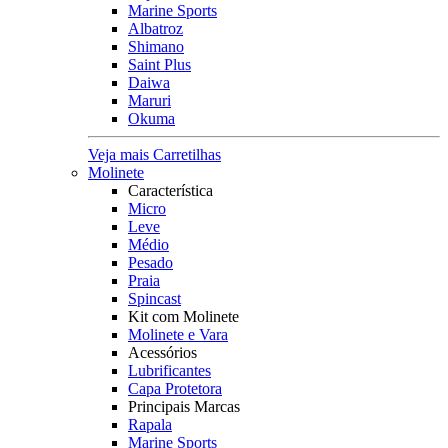
Marine Sports
Albatroz
Shimano
Saint Plus
Daiwa
Maruri
Okuma
Veja mais Carretilhas
Molinete
Característica
Micro
Leve
Médio
Pesado
Praia
Spincast
Kit com Molinete
Molinete e Vara
Acessórios
Lubrificantes
Capa Protetora
Principais Marcas
Rapala
Marine Sports