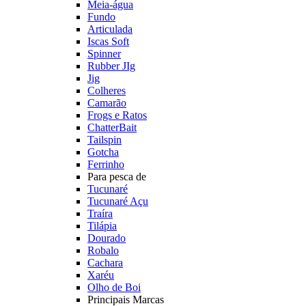
Meia-água
Fundo
Articulada
Iscas Soft
Spinner
Rubber JIg
Jig
Colheres
Camarão
Frogs e Ratos
ChatterBait
Tailspin
Gotcha
Ferrinho
Para pesca de
Tucunaré
Tucunaré Açu
Traíra
Tilápia
Dourado
Robalo
Cachara
Xaréu
Olho de Boi
Principais Marcas