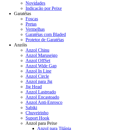
Novidades
Indicação por Peixe
Garatéias
Foscas
Pretas
Vermelhas
Garatéias com Bladed
Protetor de Garatéias
Anzóis
Anzol Chinu
Anzol Maruseigo
Anzol OffSet
Anzol Wide Gap
Anzol In Line
Anzol Circle
Anzol para Jig
Jig Head
Anzol Lastreado
Anzol Encastoado
Anzol Anti-Enrosco
Sabiki
Chuveirinho
Suport Hook
Anzol para Peixe
Anzol para Tilápia