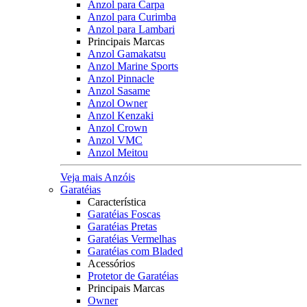
Anzol para Carpa
Anzol para Curimba
Anzol para Lambari
Principais Marcas
Anzol Gamakatsu
Anzol Marine Sports
Anzol Pinnacle
Anzol Sasame
Anzol Owner
Anzol Kenzaki
Anzol Crown
Anzol VMC
Anzol Meitou
Veja mais Anzóis
Garatéias
Característica
Garatéias Foscas
Garatéias Pretas
Garatéias Vermelhas
Garatéias com Bladed
Acessórios
Protetor de Garatéias
Principais Marcas
Owner