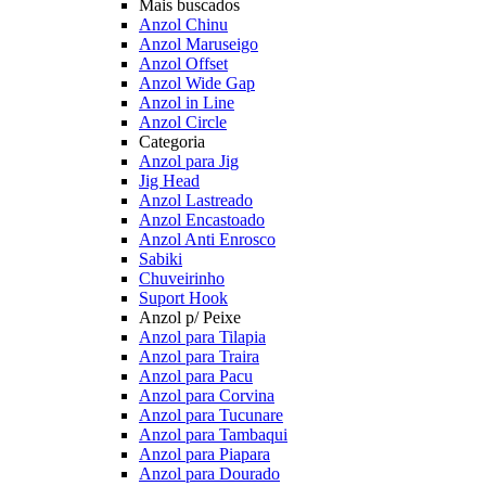
Mais buscados
Anzol Chinu
Anzol Maruseigo
Anzol Offset
Anzol Wide Gap
Anzol in Line
Anzol Circle
Categoria
Anzol para Jig
Jig Head
Anzol Lastreado
Anzol Encastoado
Anzol Anti Enrosco
Sabiki
Chuveirinho
Suport Hook
Anzol p/ Peixe
Anzol para Tilapia
Anzol para Traira
Anzol para Pacu
Anzol para Corvina
Anzol para Tucunare
Anzol para Tambaqui
Anzol para Piapara
Anzol para Dourado