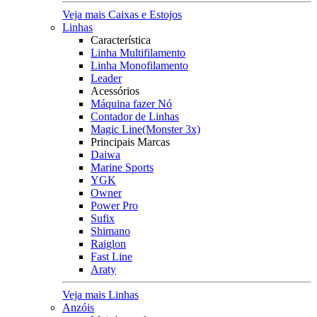
Veja mais Caixas e Estojos
Linhas
Característica
Linha Multifilamento
Linha Monofilamento
Leader
Acessórios
Máquina fazer Nó
Contador de Linhas
Magic Line(Monster 3x)
Principais Marcas
Daiwa
Marine Sports
YGK
Owner
Power Pro
Sufix
Shimano
Raiglon
Fast Line
Araty
Veja mais Linhas
Anzóis