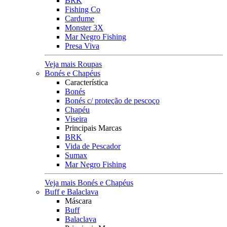
BRK
Fishing Co
Cardume
Monster 3X
Mar Negro Fishing
Presa Viva
Veja mais Roupas
Bonés e Chapéus
Característica
Bonés
Bonés c/ proteção de pescoço
Chapéu
Viseira
Principais Marcas
BRK
Vida de Pescador
Sumax
Mar Negro Fishing
Veja mais Bonés e Chapéus
Buff e Balaclava
Máscara
Buff
Balaclava