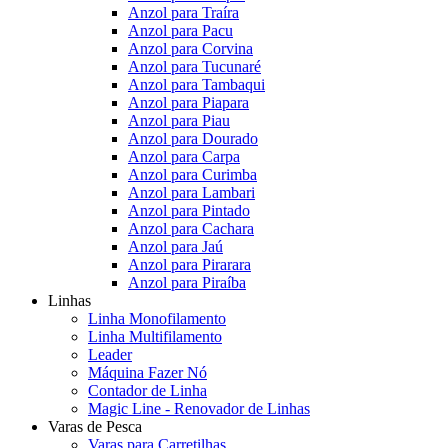
Anzol para Traíra
Anzol para Pacu
Anzol para Corvina
Anzol para Tucunaré
Anzol para Tambaqui
Anzol para Piapara
Anzol para Piau
Anzol para Dourado
Anzol para Carpa
Anzol para Curimba
Anzol para Lambari
Anzol para Pintado
Anzol para Cachara
Anzol para Jaú
Anzol para Pirarara
Anzol para Piraíba
Linhas
Linha Monofilamento
Linha Multifilamento
Leader
Máquina Fazer Nó
Contador de Linha
Magic Line - Renovador de Linhas
Varas de Pesca
Varas para Carretilhas