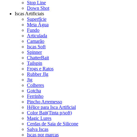
Stop Line
Down Shot
Iscas Artificiais
Superfície
Meia Água
Fundo
Articulada
Camarão
Iscas Soft
Spinner
ChatterBait
Tailspin
Frogs e Ratos
Rubber JIg
Jig
Colheres
Gotcha
Ferrinho
Pincho Arremesso
Hélice para Isca Artificial
Color Bait(Tinta p/soft)
Magic Lures
Cerdas de Saia de Silicone
Salva Iscas
Iscas por marcas