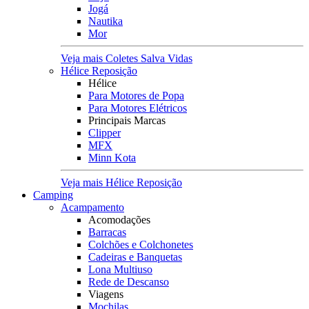
Jogá
Nautika
Mor
Veja mais Coletes Salva Vidas
Hélice Reposição
Hélice
Para Motores de Popa
Para Motores Elétricos
Principais Marcas
Clipper
MFX
Minn Kota
Veja mais Hélice Reposição
Camping
Acampamento
Acomodações
Barracas
Colchões e Colchonetes
Cadeiras e Banquetas
Lona Multiuso
Rede de Descanso
Viagens
Mochilas