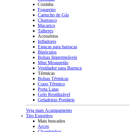
Cozinha
Fogareiro
Cartucho de Gás
Churrasco
Maçarico
Talheres
Acessórios
Infladores
Estacas para barracas
Binóculos
Bolsas Impermeáveis
Mini Mosquetão
Ventilador para Barraca
Térmicas
Bolsas Térmicas
Copo Térmico
Porta Latas
Gelo Reutilizável
Geladeiras Portáteis
Veja mais Acampamento
Tiro Esportivo
Mais buscados
Arcos
Chumbinhos