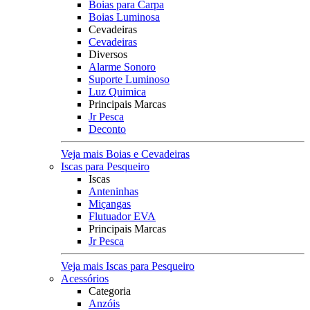
Boias para Carpa
Boias Luminosa
Cevadeiras
Cevadeiras
Diversos
Alarme Sonoro
Suporte Luminoso
Luz Quimica
Principais Marcas
Jr Pesca
Deconto
Veja mais Boias e Cevadeiras
Iscas para Pesqueiro
Iscas
Anteninhas
Miçangas
Flutuador EVA
Principais Marcas
Jr Pesca
Veja mais Iscas para Pesqueiro
Acessórios
Categoria
Anzóis