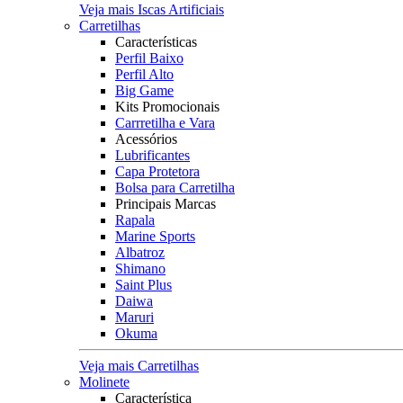
Veja mais Iscas Artificiais
Carretilhas
Características
Perfil Baixo
Perfil Alto
Big Game
Kits Promocionais
Carrretilha e Vara
Acessórios
Lubrificantes
Capa Protetora
Bolsa para Carretilha
Principais Marcas
Rapala
Marine Sports
Albatroz
Shimano
Saint Plus
Daiwa
Maruri
Okuma
Veja mais Carretilhas
Molinete
Característica