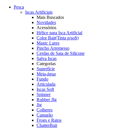
Pesca
Iscas Artificiais
Mais Buscados
Novidades
Acessórios
Hélice para Isca Artificial
Color Bait(Tinta p/soft)
Magic Lures
Pincho Arremesso
Cerdas de Saia de Silicone
Salva Iscas
Categorias
Superfície
Meia-água
Fundo
Articulada
Iscas Soft
Spinner
Rubber JIg
Jig
Colheres
Camarão
Frogs e Ratos
ChatterBait