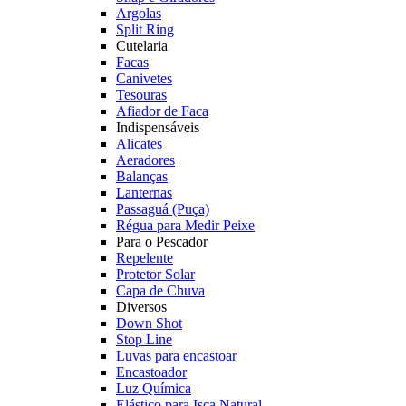
Argolas
Split Ring
Cutelaria
Facas
Canivetes
Tesouras
Afiador de Faca
Indispensáveis
Alicates
Aeradores
Balanças
Lanternas
Passaguá (Puça)
Régua para Medir Peixe
Para o Pescador
Repelente
Protetor Solar
Capa de Chuva
Diversos
Down Shot
Stop Line
Luvas para encastoar
Encastoador
Luz Química
Elástico para Isca Natural