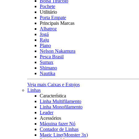
Bolsa Tiracolo
Pochete
Utilitário
Porta Empate
Principais Marcas
Albatroz
Jogá
Raju
Plano
Nelson Nakamura
Pesca Brasil
Sumax
Shimano
Nautika
Veja mais Caixas e Estojos
Linhas
Característica
Linha Multifilamento
Linha Monofilamento
Leader
Acessórios
Máquina fazer Nó
Contador de Linhas
Magic Line(Monster 3x)