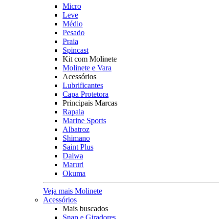
Micro
Leve
Médio
Pesado
Praia
Spincast
Kit com Molinete
Molinete e Vara
Acessórios
Lubrificantes
Capa Protetora
Principais Marcas
Rapala
Marine Sports
Albatroz
Shimano
Saint Plus
Daiwa
Maruri
Okuma
Veja mais Molinete
Acessórios
Mais buscados
Snap e Giradores