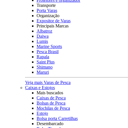
Protetores e organizador
Transporte
Porta Varas
Organização
Expositor de Varas
Principais Marcas
Albatroz
Daiwa
Lumis
Marine Sports
Pesca Brasil
Rapala
Saint Plus
Shimano
Maruri
Veja mais Varas de Pesca
Caixas e Estojos
Mais buscados
Caixas de Pesca
Bolsas de Pesca
Mochilas de Pesca
Estojo
Bolsa porta Carretilhas
Desembarcado