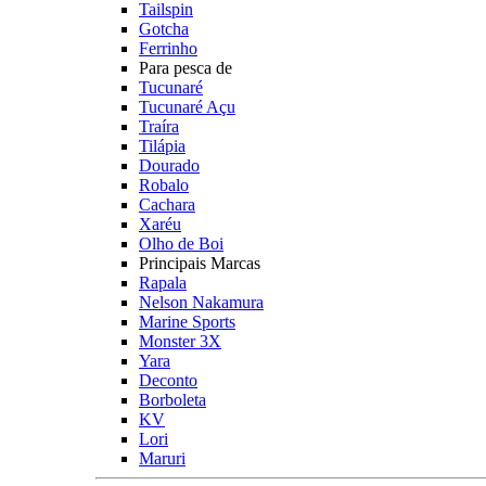
Tailspin
Gotcha
Ferrinho
Para pesca de
Tucunaré
Tucunaré Açu
Traíra
Tilápia
Dourado
Robalo
Cachara
Xaréu
Olho de Boi
Principais Marcas
Rapala
Nelson Nakamura
Marine Sports
Monster 3X
Yara
Deconto
Borboleta
KV
Lori
Maruri