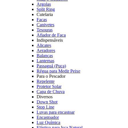
Argolas
Split Ring
Cutelaria
Facas
Canivetes
Tesouras
Afiador de Faca
Indispensáveis
Alicates
Aeradores
Balanças
Lanternas
Passaguá (Puça)
Régua para Medir Peixe
Para o Pescador
Repelente
Protetor Solar
Capa de Chuva
Diversos
Down Shot
Stop Line
Luvas para encastoar
Encastoador
Luz Química
Elástico para Isca Natural