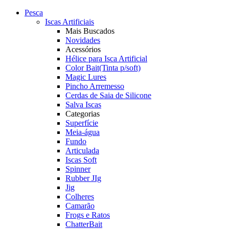
Pesca
Iscas Artificiais
Mais Buscados
Novidades
Acessórios
Hélice para Isca Artificial
Color Bait(Tinta p/soft)
Magic Lures
Pincho Arremesso
Cerdas de Saia de Silicone
Salva Iscas
Categorias
Superfície
Meia-água
Fundo
Articulada
Iscas Soft
Spinner
Rubber JIg
Jig
Colheres
Camarão
Frogs e Ratos
ChatterBait