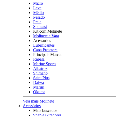
Micro
Leve
Médio
Pesado
Praia
Spincast
Kit com Molinete
Molinete e Vara
Acessórios
Lubrificantes
Capa Protetora
Principais Marcas
Rapala
Marine Sports
Albatroz
Shimano
Saint Plus
Daiwa
Maruri
Okuma
Veja mais Molinete
Acessórios
Mais buscados
Snap e Giradores