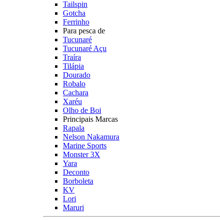
Tailspin
Gotcha
Ferrinho
Para pesca de
Tucunaré
Tucunaré Açu
Traíra
Tilápia
Dourado
Robalo
Cachara
Xaréu
Olho de Boi
Principais Marcas
Rapala
Nelson Nakamura
Marine Sports
Monster 3X
Yara
Deconto
Borboleta
KV
Lori
Maruri