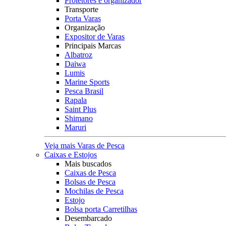
Protetores e organizador
Transporte
Porta Varas
Organização
Expositor de Varas
Principais Marcas
Albatroz
Daiwa
Lumis
Marine Sports
Pesca Brasil
Rapala
Saint Plus
Shimano
Maruri
Veja mais Varas de Pesca
Caixas e Estojos
Mais buscados
Caixas de Pesca
Bolsas de Pesca
Mochilas de Pesca
Estojo
Bolsa porta Carretilhas
Desembarcado