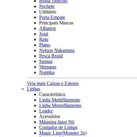
Bolsa Tiracolo
Pochete
Utilitário
Porta Empate
Principais Marcas
Albatroz
Jogá
Raju
Plano
Nelson Nakamura
Pesca Brasil
Sumax
Shimano
Nautika
Veja mais Caixas e Estojos
Linhas
Característica
Linha Multifilamento
Linha Monofilamento
Leader
Acessórios
Máquina fazer Nó
Contador de Linhas
Magic Line(Monster 3x)