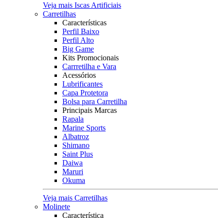
Veja mais Iscas Artificiais
Carretilhas
Características
Perfil Baixo
Perfil Alto
Big Game
Kits Promocionais
Carrretilha e Vara
Acessórios
Lubrificantes
Capa Protetora
Bolsa para Carretilha
Principais Marcas
Rapala
Marine Sports
Albatroz
Shimano
Saint Plus
Daiwa
Maruri
Okuma
Veja mais Carretilhas
Molinete
Característica