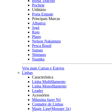
Bolsa Tiracolo
Pochete
Utilitário
Porta Empate
Principais Marcas
Albatroz
Jogá
Raju
Plano
Nelson Nakamura
Pesca Brasil
Sumax
Shimano
Nautika
Veja mais Caixas e Estojos
Linhas
Característica
Linha Multifilamento
Linha Monofilamento
Leader
Acessórios
Máquina fazer Nó
Contador de Linhas
Magic Line(Monster 3x)