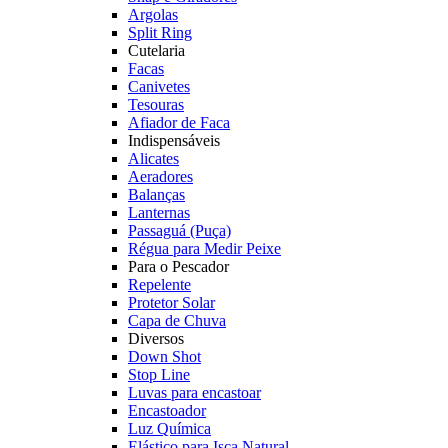
Argolas
Split Ring
Cutelaria
Facas
Canivetes
Tesouras
Afiador de Faca
Indispensáveis
Alicates
Aeradores
Balanças
Lanternas
Passaguá (Puça)
Régua para Medir Peixe
Para o Pescador
Repelente
Protetor Solar
Capa de Chuva
Diversos
Down Shot
Stop Line
Luvas para encastoar
Encastoador
Luz Química
Elástico para Isca Natural