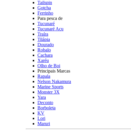
Tailspin
Gotcha
Ferrinho
Para pesca de
Tucunaré
Tucunaré Açu
Traíra
Tilápia
Dourado
Robalo
Cachara
Xaréu
Olho de Boi
Principais Marcas
Rapala
Nelson Nakamura
Marine Sports
Monster 3X
Yara
Deconto
Borboleta
KV
Lori
Maruri