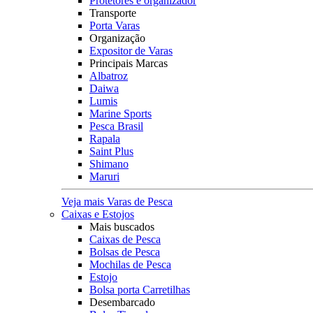
Protetores e organizador
Transporte
Porta Varas
Organização
Expositor de Varas
Principais Marcas
Albatroz
Daiwa
Lumis
Marine Sports
Pesca Brasil
Rapala
Saint Plus
Shimano
Maruri
Veja mais Varas de Pesca
Caixas e Estojos
Mais buscados
Caixas de Pesca
Bolsas de Pesca
Mochilas de Pesca
Estojo
Bolsa porta Carretilhas
Desembarcado