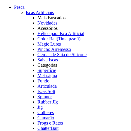
Pesca
Iscas Artificiais
Mais Buscados
Novidades
Acessórios
Hélice para Isca Artificial
Color Bait(Tinta p/soft)
Magic Lures
Pincho Arremesso
Cerdas de Saia de Silicone
Salva Iscas
Categorias
Superfície
Meia-água
Fundo
Articulada
Iscas Soft
Spinner
Rubber JIg
Jig
Colheres
Camarão
Frogs e Ratos
ChatterBait