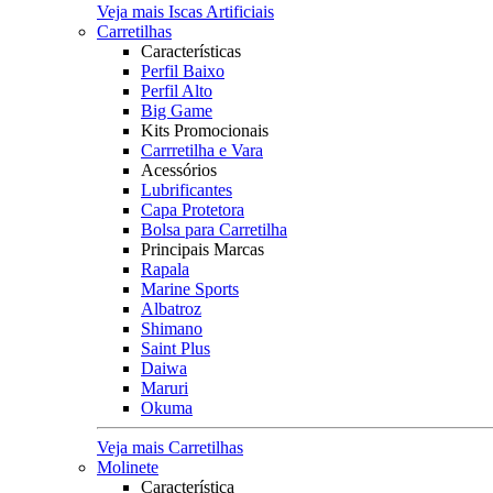
Veja mais Iscas Artificiais
Carretilhas
Características
Perfil Baixo
Perfil Alto
Big Game
Kits Promocionais
Carrretilha e Vara
Acessórios
Lubrificantes
Capa Protetora
Bolsa para Carretilha
Principais Marcas
Rapala
Marine Sports
Albatroz
Shimano
Saint Plus
Daiwa
Maruri
Okuma
Veja mais Carretilhas
Molinete
Característica