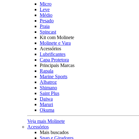
Micro
Leve
Médio
Pesado
Praia
Spincast
Kit com Molinete
Molinete e Vara
Acessórios
Lubrificantes
Capa Protetora
Principais Marcas
Rapala
Marine Sports
Albatroz
Shimano
Saint Plus
Daiwa
Maruri
Okuma
Veja mais Molinete
Acessórios
Mais buscados
Snap e Giradores