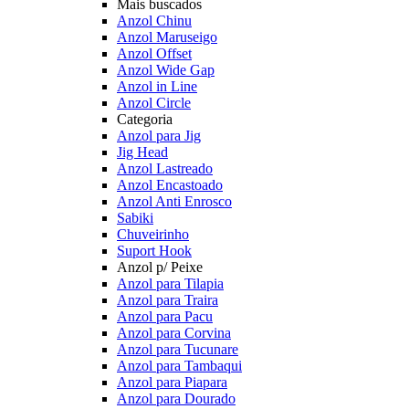
Mais buscados
Anzol Chinu
Anzol Maruseigo
Anzol Offset
Anzol Wide Gap
Anzol in Line
Anzol Circle
Categoria
Anzol para Jig
Jig Head
Anzol Lastreado
Anzol Encastoado
Anzol Anti Enrosco
Sabiki
Chuveirinho
Suport Hook
Anzol p/ Peixe
Anzol para Tilapia
Anzol para Traira
Anzol para Pacu
Anzol para Corvina
Anzol para Tucunare
Anzol para Tambaqui
Anzol para Piapara
Anzol para Dourado