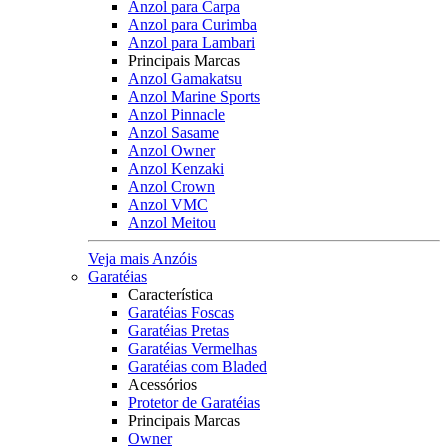
Anzol para Carpa
Anzol para Curimba
Anzol para Lambari
Principais Marcas
Anzol Gamakatsu
Anzol Marine Sports
Anzol Pinnacle
Anzol Sasame
Anzol Owner
Anzol Kenzaki
Anzol Crown
Anzol VMC
Anzol Meitou
Veja mais Anzóis
Garatéias
Característica
Garatéias Foscas
Garatéias Pretas
Garatéias Vermelhas
Garatéias com Bladed
Acessórios
Protetor de Garatéias
Principais Marcas
Owner