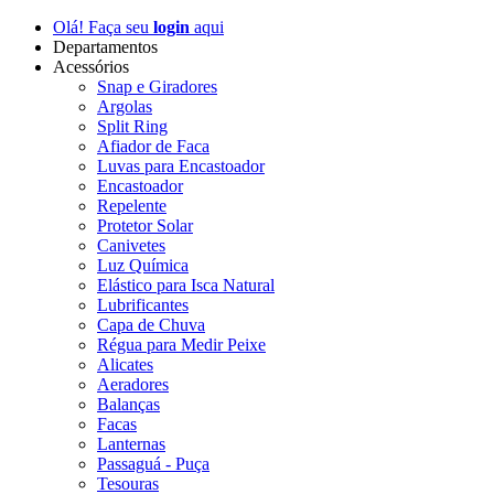
Olá! Faça seu
login
aqui
Departamentos
Acessórios
Snap e Giradores
Argolas
Split Ring
Afiador de Faca
Luvas para Encastoador
Encastoador
Repelente
Protetor Solar
Canivetes
Luz Química
Elástico para Isca Natural
Lubrificantes
Capa de Chuva
Régua para Medir Peixe
Alicates
Aeradores
Balanças
Facas
Lanternas
Passaguá - Puça
Tesouras