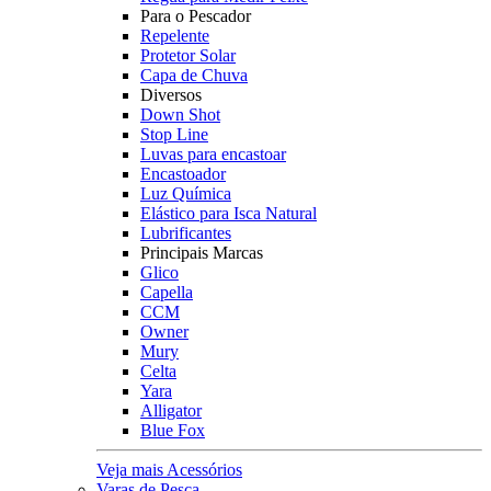
Para o Pescador
Repelente
Protetor Solar
Capa de Chuva
Diversos
Down Shot
Stop Line
Luvas para encastoar
Encastoador
Luz Química
Elástico para Isca Natural
Lubrificantes
Principais Marcas
Glico
Capella
CCM
Owner
Mury
Celta
Yara
Alligator
Blue Fox
Veja mais Acessórios
Varas de Pesca