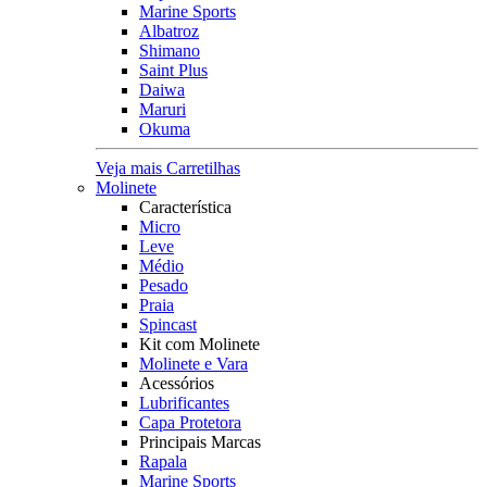
Marine Sports
Albatroz
Shimano
Saint Plus
Daiwa
Maruri
Okuma
Veja mais Carretilhas
Molinete
Característica
Micro
Leve
Médio
Pesado
Praia
Spincast
Kit com Molinete
Molinete e Vara
Acessórios
Lubrificantes
Capa Protetora
Principais Marcas
Rapala
Marine Sports