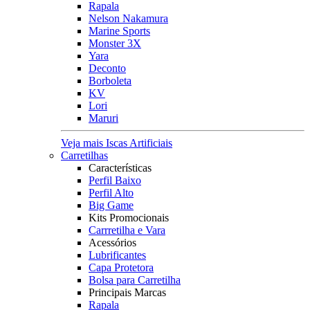
Rapala
Nelson Nakamura
Marine Sports
Monster 3X
Yara
Deconto
Borboleta
KV
Lori
Maruri
Veja mais Iscas Artificiais
Carretilhas
Características
Perfil Baixo
Perfil Alto
Big Game
Kits Promocionais
Carrretilha e Vara
Acessórios
Lubrificantes
Capa Protetora
Bolsa para Carretilha
Principais Marcas
Rapala