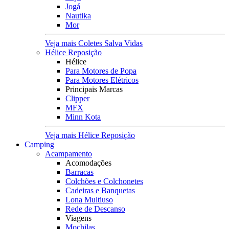
Jogá
Nautika
Mor
Veja mais Coletes Salva Vidas
Hélice Reposição
Hélice
Para Motores de Popa
Para Motores Elétricos
Principais Marcas
Clipper
MFX
Minn Kota
Veja mais Hélice Reposição
Camping
Acampamento
Acomodações
Barracas
Colchões e Colchonetes
Cadeiras e Banquetas
Lona Multiuso
Rede de Descanso
Viagens
Mochilas