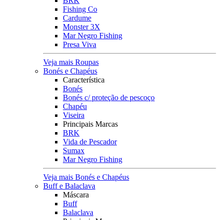
BRK
Fishing Co
Cardume
Monster 3X
Mar Negro Fishing
Presa Viva
Veja mais Roupas
Bonés e Chapéus
Característica
Bonés
Bonés c/ proteção de pescoço
Chapéu
Viseira
Principais Marcas
BRK
Vida de Pescador
Sumax
Mar Negro Fishing
Veja mais Bonés e Chapéus
Buff e Balaclava
Máscara
Buff
Balaclava