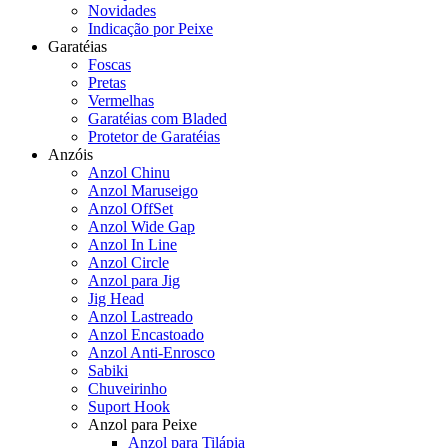
Novidades
Indicação por Peixe
Garatéias
Foscas
Pretas
Vermelhas
Garatéias com Bladed
Protetor de Garatéias
Anzóis
Anzol Chinu
Anzol Maruseigo
Anzol OffSet
Anzol Wide Gap
Anzol In Line
Anzol Circle
Anzol para Jig
Jig Head
Anzol Lastreado
Anzol Encastoado
Anzol Anti-Enrosco
Sabiki
Chuveirinho
Suport Hook
Anzol para Peixe
Anzol para Tilápia