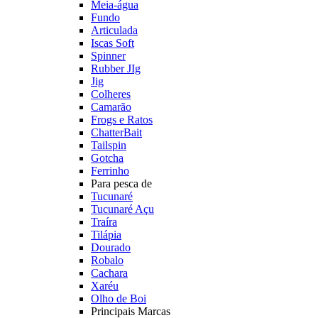
Meia-água
Fundo
Articulada
Iscas Soft
Spinner
Rubber JIg
Jig
Colheres
Camarão
Frogs e Ratos
ChatterBait
Tailspin
Gotcha
Ferrinho
Para pesca de
Tucunaré
Tucunaré Açu
Traíra
Tilápia
Dourado
Robalo
Cachara
Xaréu
Olho de Boi
Principais Marcas