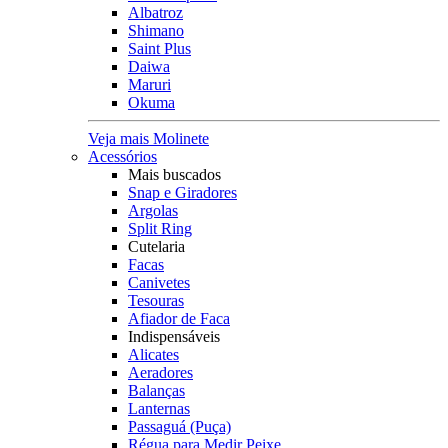
Albatroz
Shimano
Saint Plus
Daiwa
Maruri
Okuma
Veja mais Molinete
Acessórios
Mais buscados
Snap e Giradores
Argolas
Split Ring
Cutelaria
Facas
Canivetes
Tesouras
Afiador de Faca
Indispensáveis
Alicates
Aeradores
Balanças
Lanternas
Passaguá (Puça)
Régua para Medir Peixe