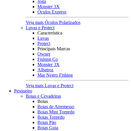
Jogá
Monster 3X
Óculos Express
Veja mais Óculos Polarizados
Luvas e Protect
Característica
Luvas
Protect
Principais Marcas
Owner
Fishing Co
Monster 3X
Albatroz
Mar Negro Fishing
Veja mais Luvas e Protect
Pesqueiro
Boias e Cevadeiras
Boias
Boias de Arremesso
Boias Mini Torpedo
Boias Torpedo
Boias Pão
Boias Guia