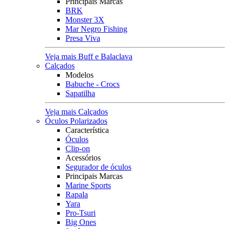
Principais Marcas
BRK
Monster 3X
Mar Negro Fishing
Presa Viva
Veja mais Buff e Balaclava
Calçados
Modelos
Babuche - Crocs
Sapatilha
Veja mais Calçados
Óculos Polarizados
Característica
Óculos
Clip-on
Acessórios
Segurador de óculos
Principais Marcas
Marine Sports
Rapala
Yara
Pro-Tsuri
Big Ones