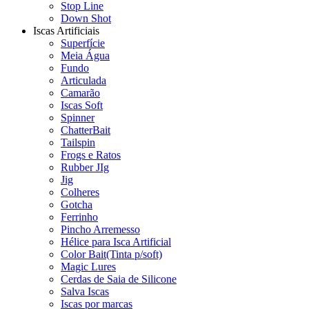
Stop Line
Down Shot
Iscas Artificiais
Superfície
Meia Água
Fundo
Articulada
Camarão
Iscas Soft
Spinner
ChatterBait
Tailspin
Frogs e Ratos
Rubber JIg
Jig
Colheres
Gotcha
Ferrinho
Pincho Arremesso
Hélice para Isca Artificial
Color Bait(Tinta p/soft)
Magic Lures
Cerdas de Saia de Silicone
Salva Iscas
Iscas por marcas