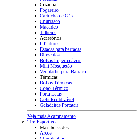
Cozinha
Fogareiro
Cartucho de Gás
Churrasco
Maçarico
Talheres
Acessórios
Infladores
Estacas para barracas
Binóculos
Bolsas Impermeáveis
Mini Mosquetão
Ventilador para Barraca
Térmicas
Bolsas Térmicas
Copo Térmico
Porta Latas
Gelo Reutilizável
Geladeiras Portáteis
Veja mais Acampamento
Tiro Esportivo
Mais buscados
Arcos
Chumbinhos