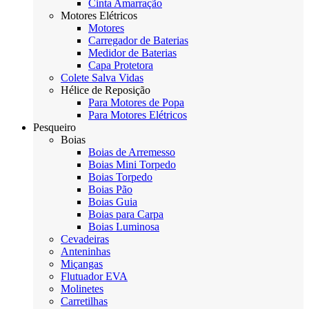
Cinta Amarração
Motores Elétricos
Motores
Carregador de Baterias
Medidor de Baterias
Capa Protetora
Colete Salva Vidas
Hélice de Reposição
Para Motores de Popa
Para Motores Elétricos
Pesqueiro
Boias
Boias de Arremesso
Boias Mini Torpedo
Boias Torpedo
Boias Pão
Boias Guia
Boias para Carpa
Boias Luminosa
Cevadeiras
Anteninhas
Miçangas
Flutuador EVA
Molinetes
Carretilhas