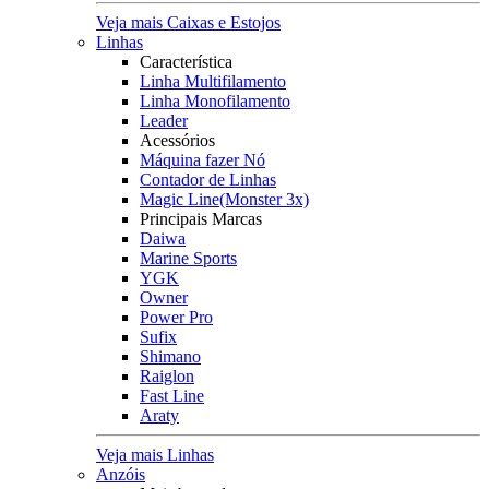
Veja mais Caixas e Estojos
Linhas
Característica
Linha Multifilamento
Linha Monofilamento
Leader
Acessórios
Máquina fazer Nó
Contador de Linhas
Magic Line(Monster 3x)
Principais Marcas
Daiwa
Marine Sports
YGK
Owner
Power Pro
Sufix
Shimano
Raiglon
Fast Line
Araty
Veja mais Linhas
Anzóis