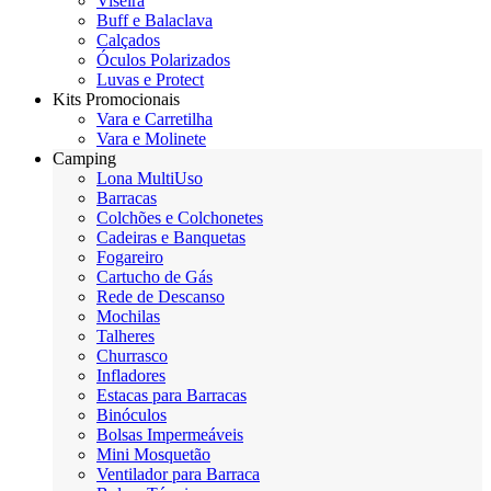
Viseira
Buff e Balaclava
Calçados
Óculos Polarizados
Luvas e Protect
Kits Promocionais
Vara e Carretilha
Vara e Molinete
Camping
Lona MultiUso
Barracas
Colchões e Colchonetes
Cadeiras e Banquetas
Fogareiro
Cartucho de Gás
Rede de Descanso
Mochilas
Talheres
Churrasco
Infladores
Estacas para Barracas
Binóculos
Bolsas Impermeáveis
Mini Mosquetão
Ventilador para Barraca