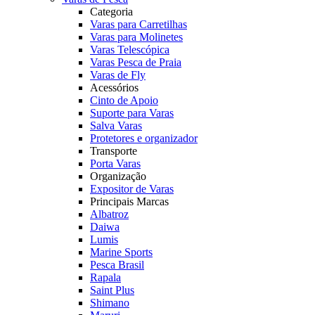
Categoria
Varas para Carretilhas
Varas para Molinetes
Varas Telescópica
Varas Pesca de Praia
Varas de Fly
Acessórios
Cinto de Apoio
Suporte para Varas
Salva Varas
Protetores e organizador
Transporte
Porta Varas
Organização
Expositor de Varas
Principais Marcas
Albatroz
Daiwa
Lumis
Marine Sports
Pesca Brasil
Rapala
Saint Plus
Shimano