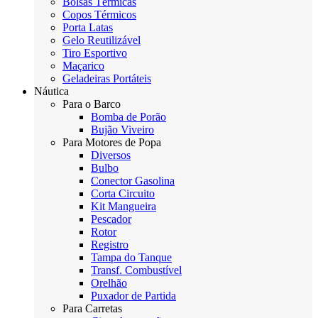
Bolsas Térmicas
Copos Térmicos
Porta Latas
Gelo Reutilizável
Tiro Esportivo
Maçarico
Geladeiras Portáteis
Náutica
Para o Barco
Bomba de Porão
Bujão Viveiro
Para Motores de Popa
Diversos
Bulbo
Conector Gasolina
Corta Circuito
Kit Mangueira
Pescador
Rotor
Registro
Tampa do Tanque
Transf. Combustível
Orelhão
Puxador de Partida
Para Carretas