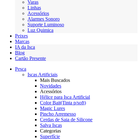
Varas
Linhas
Acessórios
Alarmes Sonoro
Suporte Luminoso
Luz Quimica
Peixes
Marcas
IA da Isca
Blog
Cartão Presente
Pesca
Iscas Artificiais
Mais Buscados
Novidades
Acessórios
Hélice para Isca Artificial
Color Bait(Tinta p/soft)
Magic Lures
Pincho Arremesso
Cerdas de Saia de Silicone
Salva Iscas
Categorias
Superfície