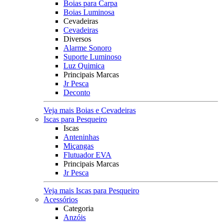
Boias para Carpa
Boias Luminosa
Cevadeiras
Cevadeiras
Diversos
Alarme Sonoro
Suporte Luminoso
Luz Quimica
Principais Marcas
Jr Pesca
Deconto
Veja mais Boias e Cevadeiras
Iscas para Pesqueiro
Iscas
Anteninhas
Miçangas
Flutuador EVA
Principais Marcas
Jr Pesca
Veja mais Iscas para Pesqueiro
Acessórios
Categoria
Anzóis