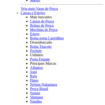
Maruri
Veja mais Varas de Pesca
Caixas e Estojos
Mais buscados
Caixas de Pesca
Bolsas de Pesca
Mochilas de Pesca
Estojo
Bolsa porta Carretilhas
Desembarcado
Bolsa Tiracolo
Pochete
Utilitário
Porta Empate
Principais Marcas
Albatroz
Jogá
Raju
Plano
Nelson Nakamura
Pesca Brasil
Sumax
Shimano
Nautika