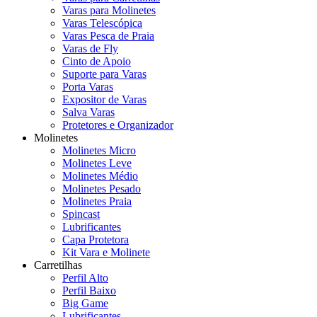
Varas para Molinetes
Varas Telescópica
Varas Pesca de Praia
Varas de Fly
Cinto de Apoio
Suporte para Varas
Porta Varas
Expositor de Varas
Salva Varas
Protetores e Organizador
Molinetes
Molinetes Micro
Molinetes Leve
Molinetes Médio
Molinetes Pesado
Molinetes Praia
Spincast
Lubrificantes
Capa Protetora
Kit Vara e Molinete
Carretilhas
Perfil Alto
Perfil Baixo
Big Game
Lubrificantes