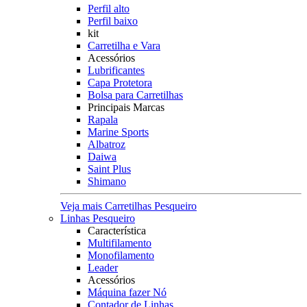
Perfil alto
Perfil baixo
kit
Carretilha e Vara
Acessórios
Lubrificantes
Capa Protetora
Bolsa para Carretilhas
Principais Marcas
Rapala
Marine Sports
Albatroz
Daiwa
Saint Plus
Shimano
Veja mais Carretilhas Pesqueiro
Linhas Pesqueiro
Característica
Multifilamento
Monofilamento
Leader
Acessórios
Máquina fazer Nó
Contador de Linhas