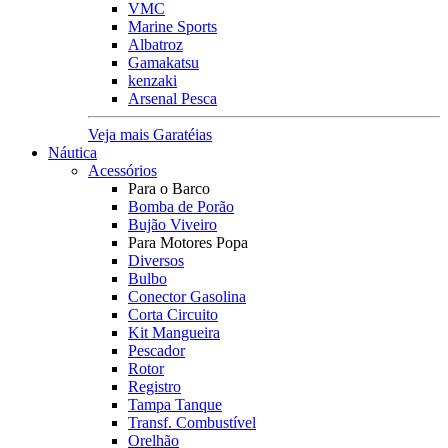
VMC
Marine Sports
Albatroz
Gamakatsu
kenzaki
Arsenal Pesca
Veja mais Garatéias
Náutica
Acessórios
Para o Barco
Bomba de Porão
Bujão Viveiro
Para Motores Popa
Diversos
Bulbo
Conector Gasolina
Corta Circuito
Kit Mangueira
Pescador
Rotor
Registro
Tampa Tanque
Transf. Combustível
Orelhão