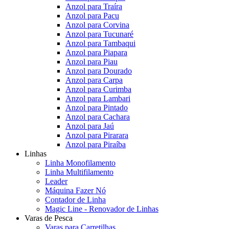
Anzol para Traíra
Anzol para Pacu
Anzol para Corvina
Anzol para Tucunaré
Anzol para Tambaqui
Anzol para Piapara
Anzol para Piau
Anzol para Dourado
Anzol para Carpa
Anzol para Curimba
Anzol para Lambari
Anzol para Pintado
Anzol para Cachara
Anzol para Jaú
Anzol para Pirarara
Anzol para Piraíba
Linhas
Linha Monofilamento
Linha Multifilamento
Leader
Máquina Fazer Nó
Contador de Linha
Magic Line - Renovador de Linhas
Varas de Pesca
Varas para Carretilhas