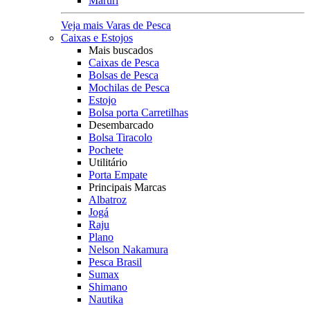
Maruri
Veja mais Varas de Pesca
Caixas e Estojos
Mais buscados
Caixas de Pesca
Bolsas de Pesca
Mochilas de Pesca
Estojo
Bolsa porta Carretilhas
Desembarcado
Bolsa Tiracolo
Pochete
Utilitário
Porta Empate
Principais Marcas
Albatroz
Jogá
Raju
Plano
Nelson Nakamura
Pesca Brasil
Sumax
Shimano
Nautika