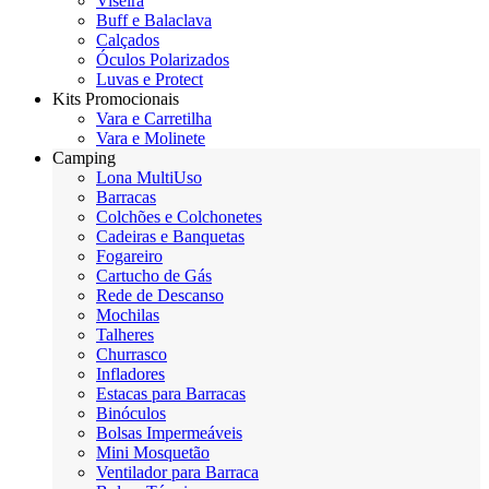
Viseira
Buff e Balaclava
Calçados
Óculos Polarizados
Luvas e Protect
Kits Promocionais
Vara e Carretilha
Vara e Molinete
Camping
Lona MultiUso
Barracas
Colchões e Colchonetes
Cadeiras e Banquetas
Fogareiro
Cartucho de Gás
Rede de Descanso
Mochilas
Talheres
Churrasco
Infladores
Estacas para Barracas
Binóculos
Bolsas Impermeáveis
Mini Mosquetão
Ventilador para Barraca