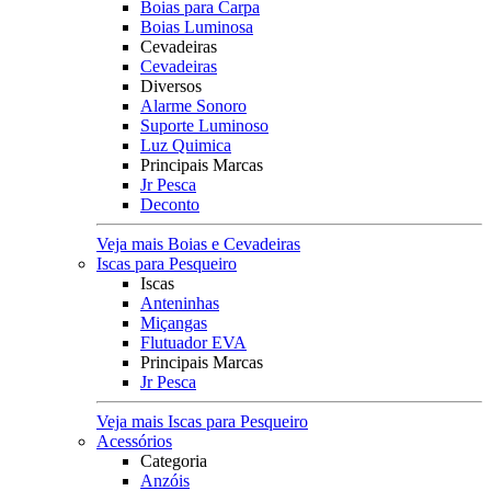
Boias para Carpa
Boias Luminosa
Cevadeiras
Cevadeiras
Diversos
Alarme Sonoro
Suporte Luminoso
Luz Quimica
Principais Marcas
Jr Pesca
Deconto
Veja mais Boias e Cevadeiras
Iscas para Pesqueiro
Iscas
Anteninhas
Miçangas
Flutuador EVA
Principais Marcas
Jr Pesca
Veja mais Iscas para Pesqueiro
Acessórios
Categoria
Anzóis