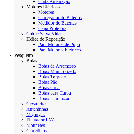
Cinta Amarração
Motores Elétricos
Motores
Carregador de Baterias
Medidor de Baterias
Capa Protetora
Colete Salva Vidas
Hélice de Reposição
Para Motores de Popa
Para Motores Elétricos
Pesqueiro
Boias
Boias de Arremesso
Boias Mini Torpedo
Boias Torpedo
Boias Pão
Boias Guia
Boias para Carpa
Boias Luminosa
Cevadeiras
Anteninhas
Miçangas
Flutuador EVA
Molinetes
Carretilhas