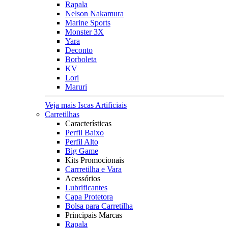
Rapala
Nelson Nakamura
Marine Sports
Monster 3X
Yara
Deconto
Borboleta
KV
Lori
Maruri
Veja mais Iscas Artificiais
Carretilhas
Características
Perfil Baixo
Perfil Alto
Big Game
Kits Promocionais
Carrretilha e Vara
Acessórios
Lubrificantes
Capa Protetora
Bolsa para Carretilha
Principais Marcas
Rapala