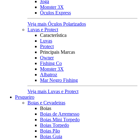
Jogá
Monster 3X
Óculos Express
Veja mais Óculos Polarizados
Luvas e Protect
Característica
Luvas
Protect
Principais Marcas
Owner
Fishing Co
Monster 3X
Albatroz
Mar Negro Fishing
Veja mais Luvas e Protect
Pesqueiro
Boias e Cevadeiras
Boias
Boias de Arremesso
Boias Mini Torpedo
Boias Torpedo
Boias Pão
Boias Guia