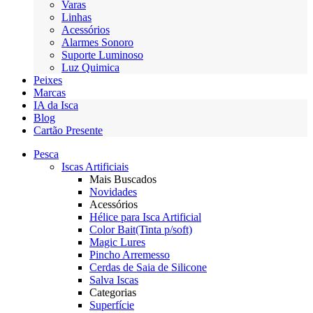
Varas
Linhas
Acessórios
Alarmes Sonoro
Suporte Luminoso
Luz Quimica
Peixes
Marcas
IA da Isca
Blog
Cartão Presente
Pesca
Iscas Artificiais
Mais Buscados
Novidades
Acessórios
Hélice para Isca Artificial
Color Bait(Tinta p/soft)
Magic Lures
Pincho Arremesso
Cerdas de Saia de Silicone
Salva Iscas
Categorias
Superfície