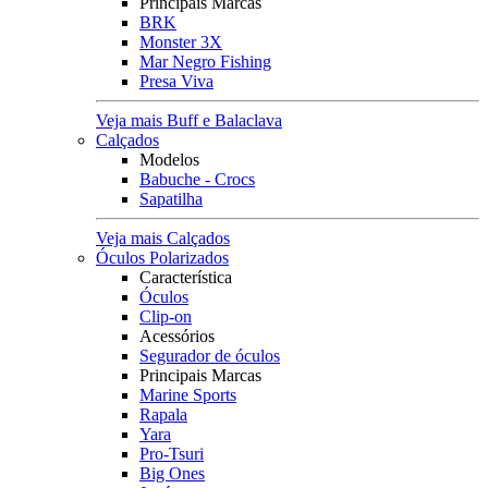
Principais Marcas
BRK
Monster 3X
Mar Negro Fishing
Presa Viva
Veja mais Buff e Balaclava
Calçados
Modelos
Babuche - Crocs
Sapatilha
Veja mais Calçados
Óculos Polarizados
Característica
Óculos
Clip-on
Acessórios
Segurador de óculos
Principais Marcas
Marine Sports
Rapala
Yara
Pro-Tsuri
Big Ones