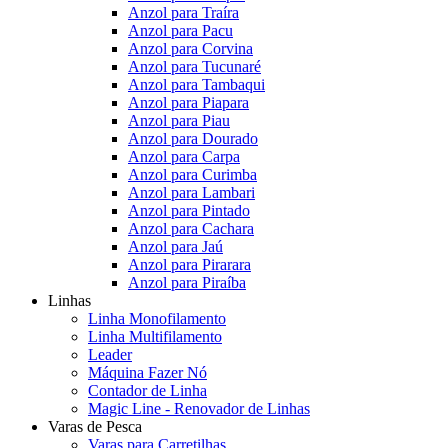
Anzol para Traíra
Anzol para Pacu
Anzol para Corvina
Anzol para Tucunaré
Anzol para Tambaqui
Anzol para Piapara
Anzol para Piau
Anzol para Dourado
Anzol para Carpa
Anzol para Curimba
Anzol para Lambari
Anzol para Pintado
Anzol para Cachara
Anzol para Jaú
Anzol para Pirarara
Anzol para Piraíba
Linhas
Linha Monofilamento
Linha Multifilamento
Leader
Máquina Fazer Nó
Contador de Linha
Magic Line - Renovador de Linhas
Varas de Pesca
Varas para Carretilhas