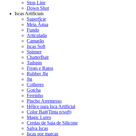
Stop Line
Down Shot
Iscas Artificiais
Superfície
Meia Água
Fundo
Articulada
Camarão
Iscas Soft
Spinner
ChatterBait
Tailspin
Frogs e Ratos
Rubber JIg
Jig
Colheres
Gotcha
Ferrinho
Pincho Arremesso
Hélice para Isca Artificial
Color Bait(Tinta p/soft)
Magic Lures
Cerdas de Saia de Silicone
Salva Iscas
Iscas por marcas