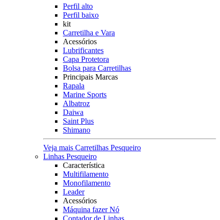
Perfil alto
Perfil baixo
kit
Carretilha e Vara
Acessórios
Lubrificantes
Capa Protetora
Bolsa para Carretilhas
Principais Marcas
Rapala
Marine Sports
Albatroz
Daiwa
Saint Plus
Shimano
Veja mais Carretilhas Pesqueiro
Linhas Pesqueiro
Característica
Multifilamento
Monofilamento
Leader
Acessórios
Máquina fazer Nó
Contador de Linhas