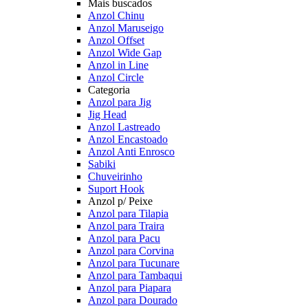
Mais buscados
Anzol Chinu
Anzol Maruseigo
Anzol Offset
Anzol Wide Gap
Anzol in Line
Anzol Circle
Categoria
Anzol para Jig
Jig Head
Anzol Lastreado
Anzol Encastoado
Anzol Anti Enrosco
Sabiki
Chuveirinho
Suport Hook
Anzol p/ Peixe
Anzol para Tilapia
Anzol para Traira
Anzol para Pacu
Anzol para Corvina
Anzol para Tucunare
Anzol para Tambaqui
Anzol para Piapara
Anzol para Dourado