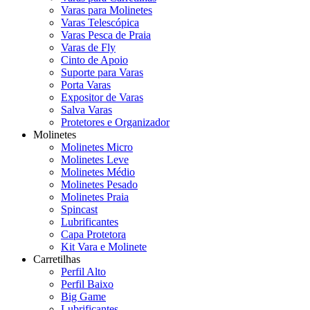
Varas para Molinetes
Varas Telescópica
Varas Pesca de Praia
Varas de Fly
Cinto de Apoio
Suporte para Varas
Porta Varas
Expositor de Varas
Salva Varas
Protetores e Organizador
Molinetes
Molinetes Micro
Molinetes Leve
Molinetes Médio
Molinetes Pesado
Molinetes Praia
Spincast
Lubrificantes
Capa Protetora
Kit Vara e Molinete
Carretilhas
Perfil Alto
Perfil Baixo
Big Game
Lubrificantes