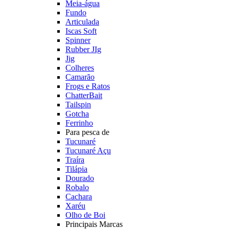
Meia-água
Fundo
Articulada
Iscas Soft
Spinner
Rubber JIg
Jig
Colheres
Camarão
Frogs e Ratos
ChatterBait
Tailspin
Gotcha
Ferrinho
Para pesca de
Tucunaré
Tucunaré Açu
Traíra
Tilápia
Dourado
Robalo
Cachara
Xaréu
Olho de Boi
Principais Marcas