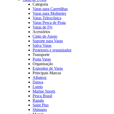
Categoria
Varas para Carretilhas
Varas para Molinetes
Varas Telescópica
Varas Pesca de Praia
Varas de Fly
Acessórios
Cinto de Apoio
Suporte para Varas
Salva Varas
Protetores e organizador
Transporte
Porta Varas
Organização
Expositor de Varas
Principais Marcas
Albatroz
Daiwa
Lumis
Marine Sports
Pesca Brasil
Rapala
Saint Plus
Shimano