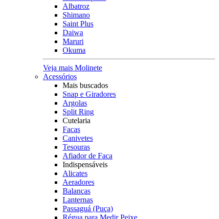
Albatroz
Shimano
Saint Plus
Daiwa
Maruri
Okuma
Veja mais Molinete
Acessórios
Mais buscados
Snap e Giradores
Argolas
Split Ring
Cutelaria
Facas
Canivetes
Tesouras
Afiador de Faca
Indispensáveis
Alicates
Aeradores
Balanças
Lanternas
Passaguá (Puça)
Régua para Medir Peixe