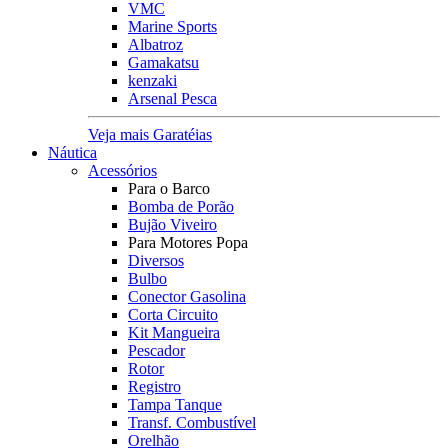
VMC
Marine Sports
Albatroz
Gamakatsu
kenzaki
Arsenal Pesca
Veja mais Garatéias
Náutica
Acessórios
Para o Barco
Bomba de Porão
Bujão Viveiro
Para Motores Popa
Diversos
Bulbo
Conector Gasolina
Corta Circuito
Kit Mangueira
Pescador
Rotor
Registro
Tampa Tanque
Transf. Combustível
Orelhão