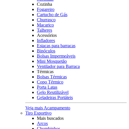
Cozinha
Fogareiro
Cartucho de Gás
Churrasco
Maçarico
Talheres
Acessórios
Infladores
Estacas para barracas
Binóculos
Bolsas Impermeáveis
Mini Mosquetão
Ventilador para Barraca
Térmicas
Bolsas Térmicas
Copo Térmico
Porta Latas
Gelo Reutilizável
Geladeiras Portáteis
Veja mais Acampamento
Tiro Esportivo
Mais buscados
Arcos
Chumbinhos