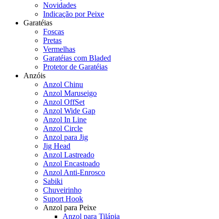
Novidades
Indicação por Peixe
Garatéias
Foscas
Pretas
Vermelhas
Garatéias com Bladed
Protetor de Garatéias
Anzóis
Anzol Chinu
Anzol Maruseigo
Anzol OffSet
Anzol Wide Gap
Anzol In Line
Anzol Circle
Anzol para Jig
Jig Head
Anzol Lastreado
Anzol Encastoado
Anzol Anti-Enrosco
Sabiki
Chuveirinho
Suport Hook
Anzol para Peixe
Anzol para Tilápia