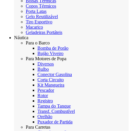
Bolsas Térmicas
Copos Térmicos
Porta Latas
Gelo Reutilizável
Tiro Esportivo
Maçarico
Geladeiras Portáteis
Náutica
Para o Barco
Bomba de Porão
Bujão Viveiro
Para Motores de Popa
Diversos
Bulbo
Conector Gasolina
Corta Circuito
Kit Mangueira
Pescador
Rotor
Registro
Tampa do Tanque
Transf. Combustível
Orelhão
Puxador de Partida
Para Carretas