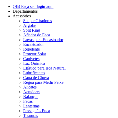
Olá! Faça seu
login
aqui
Departamentos
Acessórios
Snap e Giradores
Argolas
Split Ring
Afiador de Faca
Luvas para Encastoador
Encastoador
Repelente
Protetor Solar
Canivetes
Luz Química
Elástico para Isca Natural
Lubrificantes
Capa de Chuva
Régua para Medir Peixe
Alicates
Aeradores
Balanças
Facas
Lanternas
Passaguá - Puça
Tesouras