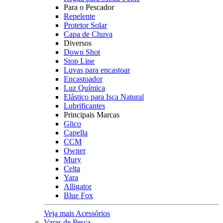
Para o Pescador
Repelente
Protetor Solar
Capa de Chuva
Diversos
Down Shot
Stop Line
Luvas para encastoar
Encastoador
Luz Química
Elástico para Isca Natural
Lubrificantes
Principais Marcas
Glico
Capella
CCM
Owner
Mury
Celta
Yara
Alligator
Blue Fox
Veja mais Acessórios
Varas de Pesca