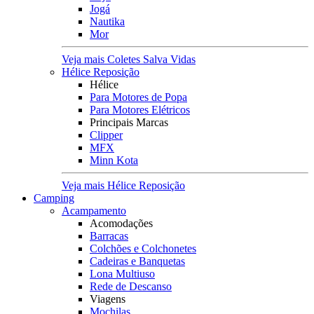
Jogá
Nautika
Mor
Veja mais Coletes Salva Vidas
Hélice Reposição
Hélice
Para Motores de Popa
Para Motores Elétricos
Principais Marcas
Clipper
MFX
Minn Kota
Veja mais Hélice Reposição
Camping
Acampamento
Acomodações
Barracas
Colchões e Colchonetes
Cadeiras e Banquetas
Lona Multiuso
Rede de Descanso
Viagens
Mochilas