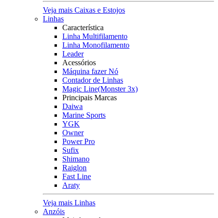
Veja mais Caixas e Estojos
Linhas
Característica
Linha Multifilamento
Linha Monofilamento
Leader
Acessórios
Máquina fazer Nó
Contador de Linhas
Magic Line(Monster 3x)
Principais Marcas
Daiwa
Marine Sports
YGK
Owner
Power Pro
Sufix
Shimano
Raiglon
Fast Line
Araty
Veja mais Linhas
Anzóis