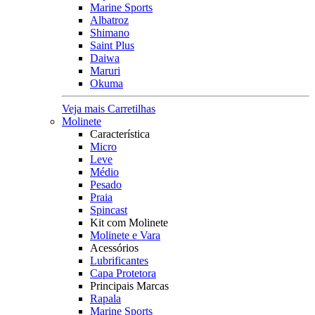
Marine Sports
Albatroz
Shimano
Saint Plus
Daiwa
Maruri
Okuma
Veja mais Carretilhas
Molinete
Característica
Micro
Leve
Médio
Pesado
Praia
Spincast
Kit com Molinete
Molinete e Vara
Acessórios
Lubrificantes
Capa Protetora
Principais Marcas
Rapala
Marine Sports