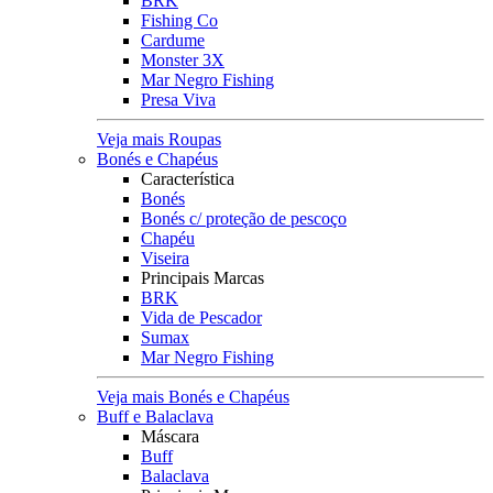
BRK
Fishing Co
Cardume
Monster 3X
Mar Negro Fishing
Presa Viva
Veja mais Roupas
Bonés e Chapéus
Característica
Bonés
Bonés c/ proteção de pescoço
Chapéu
Viseira
Principais Marcas
BRK
Vida de Pescador
Sumax
Mar Negro Fishing
Veja mais Bonés e Chapéus
Buff e Balaclava
Máscara
Buff
Balaclava