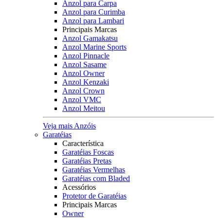
Anzol para Carpa
Anzol para Curimba
Anzol para Lambari
Principais Marcas
Anzol Gamakatsu
Anzol Marine Sports
Anzol Pinnacle
Anzol Sasame
Anzol Owner
Anzol Kenzaki
Anzol Crown
Anzol VMC
Anzol Meitou
Veja mais Anzóis
Garatéias
Característica
Garatéias Foscas
Garatéias Pretas
Garatéias Vermelhas
Garatéias com Bladed
Acessórios
Protetor de Garatéias
Principais Marcas
Owner