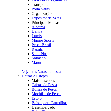
Protetores e organizador
Transporte
Porta Varas
Organização
Expositor de Varas
Principais Marcas
Albatroz
Daiwa
Lumis
Marine Sports
Pesca Brasil
Rapala
Saint Plus
Shimano
Maruri
Veja mais Varas de Pesca
Caixas e Estojos
Mais buscados
Caixas de Pesca
Bolsas de Pesca
Mochilas de Pesca
Estojo
Bolsa porta Carretilhas
Desembarcado