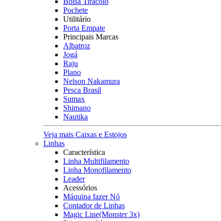
Bolsa Tiracolo
Pochete
Utilitário
Porta Empate
Principais Marcas
Albatroz
Jogá
Raju
Plano
Nelson Nakamura
Pesca Brasil
Sumax
Shimano
Nautika
Veja mais Caixas e Estojos
Linhas
Característica
Linha Multifilamento
Linha Monofilamento
Leader
Acessórios
Máquina fazer Nó
Contador de Linhas
Magic Line(Monster 3x)