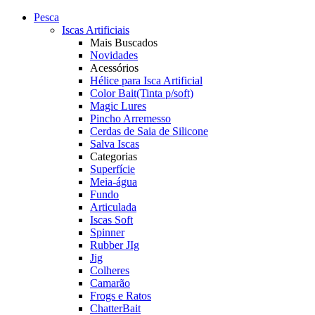
Pesca
Iscas Artificiais
Mais Buscados
Novidades
Acessórios
Hélice para Isca Artificial
Color Bait(Tinta p/soft)
Magic Lures
Pincho Arremesso
Cerdas de Saia de Silicone
Salva Iscas
Categorias
Superfície
Meia-água
Fundo
Articulada
Iscas Soft
Spinner
Rubber JIg
Jig
Colheres
Camarão
Frogs e Ratos
ChatterBait