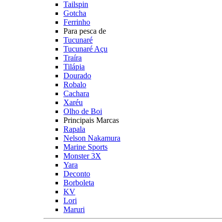
Tailspin
Gotcha
Ferrinho
Para pesca de
Tucunaré
Tucunaré Açu
Traíra
Tilápia
Dourado
Robalo
Cachara
Xaréu
Olho de Boi
Principais Marcas
Rapala
Nelson Nakamura
Marine Sports
Monster 3X
Yara
Deconto
Borboleta
KV
Lori
Maruri