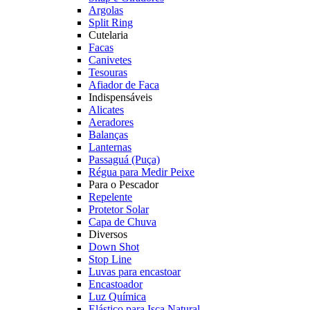
Argolas
Split Ring
Cutelaria
Facas
Canivetes
Tesouras
Afiador de Faca
Indispensáveis
Alicates
Aeradores
Balanças
Lanternas
Passaguá (Puça)
Régua para Medir Peixe
Para o Pescador
Repelente
Protetor Solar
Capa de Chuva
Diversos
Down Shot
Stop Line
Luvas para encastoar
Encastoador
Luz Química
Elástico para Isca Natural