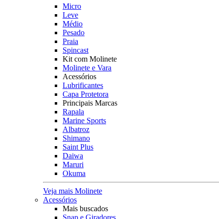
Micro
Leve
Médio
Pesado
Praia
Spincast
Kit com Molinete
Molinete e Vara
Acessórios
Lubrificantes
Capa Protetora
Principais Marcas
Rapala
Marine Sports
Albatroz
Shimano
Saint Plus
Daiwa
Maruri
Okuma
Veja mais Molinete
Acessórios
Mais buscados
Snap e Giradores