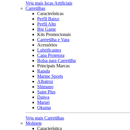
Veja mais Iscas Artificiais
Carretilhas
Características
Perfil Baixo
Perfil Alto
Big Game
Kits Promocionais
Carrretilha e Vara
Acessórios
Lubrificantes
Capa Protetora
Bolsa para Carretilha
Principais Marcas
Rapala
Marine Sports
Albatroz
Shimano
Saint Plus
Daiwa
Maruri
Okuma
Veja mais Carretilhas
Molinete
Característica