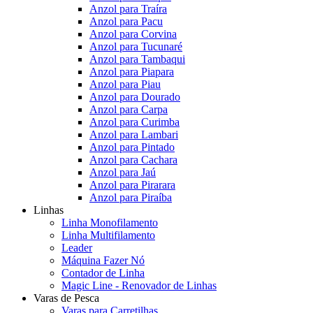
Anzol para Traíra
Anzol para Pacu
Anzol para Corvina
Anzol para Tucunaré
Anzol para Tambaqui
Anzol para Piapara
Anzol para Piau
Anzol para Dourado
Anzol para Carpa
Anzol para Curimba
Anzol para Lambari
Anzol para Pintado
Anzol para Cachara
Anzol para Jaú
Anzol para Pirarara
Anzol para Piraíba
Linhas
Linha Monofilamento
Linha Multifilamento
Leader
Máquina Fazer Nó
Contador de Linha
Magic Line - Renovador de Linhas
Varas de Pesca
Varas para Carretilhas