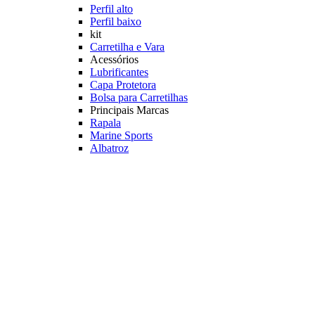
Perfil alto
Perfil baixo
kit
Carretilha e Vara
Acessórios
Lubrificantes
Capa Protetora
Bolsa para Carretilhas
Principais Marcas
Rapala
Marine Sports
Albatroz
Daiwa
Saint Plus
Shimano
Veja mais Carretilhas Pesqueiro
Linhas Pesqueiro
Característica
Multifilamento
Monofilamento
Leader
Acessórios
Máquina fazer Nó
Contador de Linhas