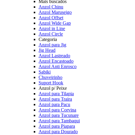
Mais buscados
Anzol Chinu
Anzol Maruseigo
Anzol Offset
Anzol Wide Gap
Anzol in Line
Anzol Circle
Categoria
Anzol para Jig
Jig Head
Anzol Lastreado
Anzol Encastoado
Anzol Anti Enrosco
Sabiki
Chuveirinho
Suport Hook
Anzol p/ Peixe
Anzol para Tilapia
Anzol para Traira
Anzol para Pacu
Anzol para Corvina
Anzol para Tucunare
Anzol para Tambaqui
Anzol para Piapara
Anzol para Dourado