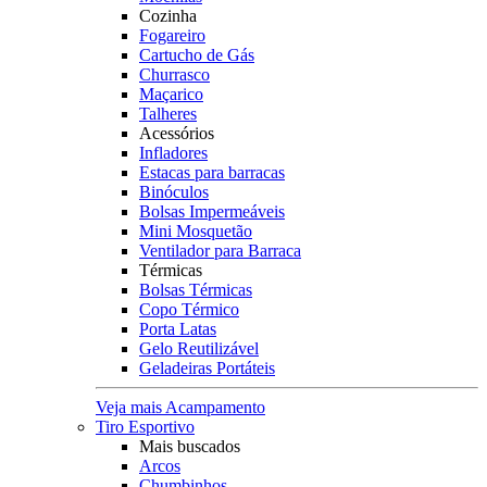
Cozinha
Fogareiro
Cartucho de Gás
Churrasco
Maçarico
Talheres
Acessórios
Infladores
Estacas para barracas
Binóculos
Bolsas Impermeáveis
Mini Mosquetão
Ventilador para Barraca
Térmicas
Bolsas Térmicas
Copo Térmico
Porta Latas
Gelo Reutilizável
Geladeiras Portáteis
Veja mais Acampamento
Tiro Esportivo
Mais buscados
Arcos
Chumbinhos