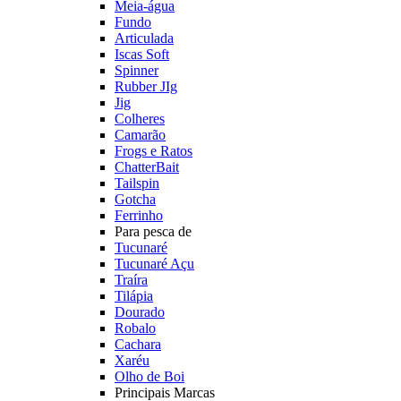
Meia-água
Fundo
Articulada
Iscas Soft
Spinner
Rubber JIg
Jig
Colheres
Camarão
Frogs e Ratos
ChatterBait
Tailspin
Gotcha
Ferrinho
Para pesca de
Tucunaré
Tucunaré Açu
Traíra
Tilápia
Dourado
Robalo
Cachara
Xaréu
Olho de Boi
Principais Marcas