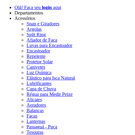
Olá! Faça seu
login
aqui
Departamentos
Acessórios
Snap e Giradores
Argolas
Split Ring
Afiador de Faca
Luvas para Encastoador
Encastoador
Repelente
Protetor Solar
Canivetes
Luz Química
Elástico para Isca Natural
Lubrificantes
Capa de Chuva
Régua para Medir Peixe
Alicates
Aeradores
Balanças
Facas
Lanternas
Passaguá - Puça
Tesouras