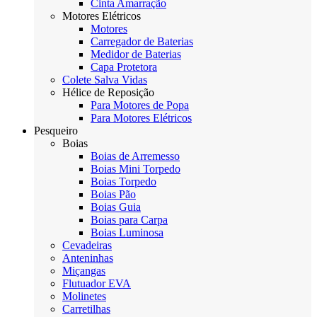
Cinta Amarração
Motores Elétricos
Motores
Carregador de Baterias
Medidor de Baterias
Capa Protetora
Colete Salva Vidas
Hélice de Reposição
Para Motores de Popa
Para Motores Elétricos
Pesqueiro
Boias
Boias de Arremesso
Boias Mini Torpedo
Boias Torpedo
Boias Pão
Boias Guia
Boias para Carpa
Boias Luminosa
Cevadeiras
Anteninhas
Miçangas
Flutuador EVA
Molinetes
Carretilhas