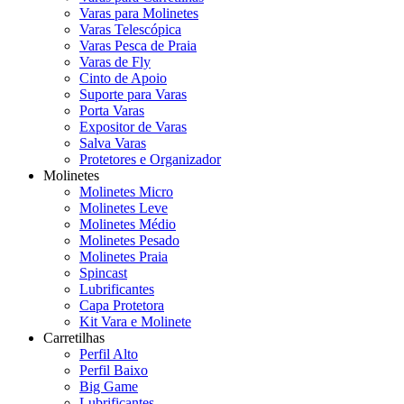
Varas para Molinetes
Varas Telescópica
Varas Pesca de Praia
Varas de Fly
Cinto de Apoio
Suporte para Varas
Porta Varas
Expositor de Varas
Salva Varas
Protetores e Organizador
Molinetes
Molinetes Micro
Molinetes Leve
Molinetes Médio
Molinetes Pesado
Molinetes Praia
Spincast
Lubrificantes
Capa Protetora
Kit Vara e Molinete
Carretilhas
Perfil Alto
Perfil Baixo
Big Game
Lubrificantes