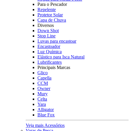
Para o Pescador
Repelente
Protetor Solar
Capa de Chuva
Diversos
Down Shot
Stop Line
Luvas para encastoar
Encastoador
Luz Química
Elástico para Isca Natural
Lubrificantes
Principais Marcas
Glico
Capella
CCM
Owner
Mury
Celta
Yara
Alligator
Blue Fox
Veja mais Acessórios
Varas de Pesca