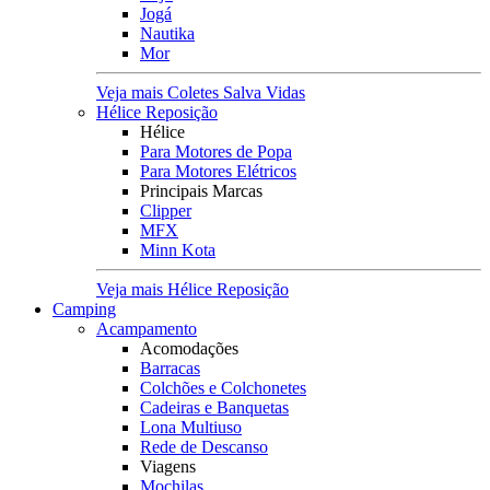
Jogá
Nautika
Mor
Veja mais Coletes Salva Vidas
Hélice Reposição
Hélice
Para Motores de Popa
Para Motores Elétricos
Principais Marcas
Clipper
MFX
Minn Kota
Veja mais Hélice Reposição
Camping
Acampamento
Acomodações
Barracas
Colchões e Colchonetes
Cadeiras e Banquetas
Lona Multiuso
Rede de Descanso
Viagens
Mochilas