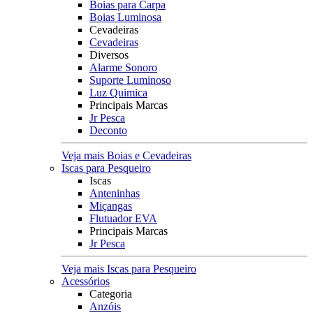
Boias para Carpa
Boias Luminosa
Cevadeiras
Cevadeiras
Diversos
Alarme Sonoro
Suporte Luminoso
Luz Quimica
Principais Marcas
Jr Pesca
Deconto
Veja mais Boias e Cevadeiras
Iscas para Pesqueiro
Iscas
Anteninhas
Miçangas
Flutuador EVA
Principais Marcas
Jr Pesca
Veja mais Iscas para Pesqueiro
Acessórios
Categoria
Anzóis