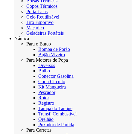
Bolsas Térmicas
Copos Térmicos
Porta Latas
Gelo Reutilizável
Tiro Esportivo
Maçarico
Geladeiras Portáteis
Náutica
Para o Barco
Bomba de Porão
Bujão Viveiro
Para Motores de Popa
Diversos
Bulbo
Conector Gasolina
Corta Circuito
Kit Mangueira
Pescador
Rotor
Registro
Tampa do Tanque
Transf. Combustível
Orelhão
Puxador de Partida
Para Carretas