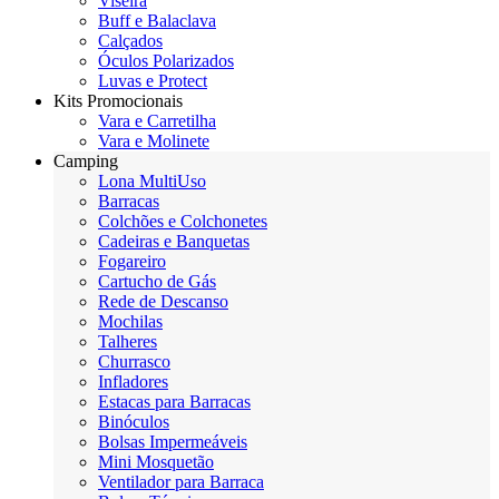
Viseira
Buff e Balaclava
Calçados
Óculos Polarizados
Luvas e Protect
Kits Promocionais
Vara e Carretilha
Vara e Molinete
Camping
Lona MultiUso
Barracas
Colchões e Colchonetes
Cadeiras e Banquetas
Fogareiro
Cartucho de Gás
Rede de Descanso
Mochilas
Talheres
Churrasco
Infladores
Estacas para Barracas
Binóculos
Bolsas Impermeáveis
Mini Mosquetão
Ventilador para Barraca