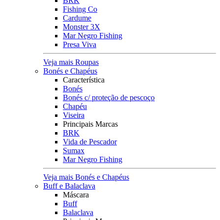
BRK
Fishing Co
Cardume
Monster 3X
Mar Negro Fishing
Presa Viva
Veja mais Roupas
Bonés e Chapéus
Característica
Bonés
Bonés c/ proteção de pescoço
Chapéu
Viseira
Principais Marcas
BRK
Vida de Pescador
Sumax
Mar Negro Fishing
Veja mais Bonés e Chapéus
Buff e Balaclava
Máscara
Buff
Balaclava