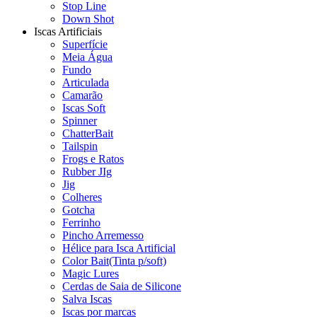
Stop Line
Down Shot
Iscas Artificiais
Superfície
Meia Água
Fundo
Articulada
Camarão
Iscas Soft
Spinner
ChatterBait
Tailspin
Frogs e Ratos
Rubber JIg
Jig
Colheres
Gotcha
Ferrinho
Pincho Arremesso
Hélice para Isca Artificial
Color Bait(Tinta p/soft)
Magic Lures
Cerdas de Saia de Silicone
Salva Iscas
Iscas por marcas