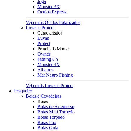
Jogá
Monster 3X
Óculos Express
Veja mais Óculos Polarizados
Luvas e Protect
Característica
Luvas
Protect
Principais Marcas
Owner
Fishing Co
Monster 3X
Albatroz
Mar Negro Fishing
Veja mais Luvas e Protect
Pesqueiro
Boias e Cevadeiras
Boias
Boias de Arremesso
Boias Mini Torpedo
Boias Torpedo
Boias Pão
Boias Guia