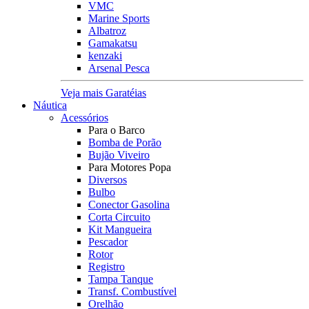
VMC
Marine Sports
Albatroz
Gamakatsu
kenzaki
Arsenal Pesca
Veja mais Garatéias
Náutica
Acessórios
Para o Barco
Bomba de Porão
Bujão Viveiro
Para Motores Popa
Diversos
Bulbo
Conector Gasolina
Corta Circuito
Kit Mangueira
Pescador
Rotor
Registro
Tampa Tanque
Transf. Combustível
Orelhão