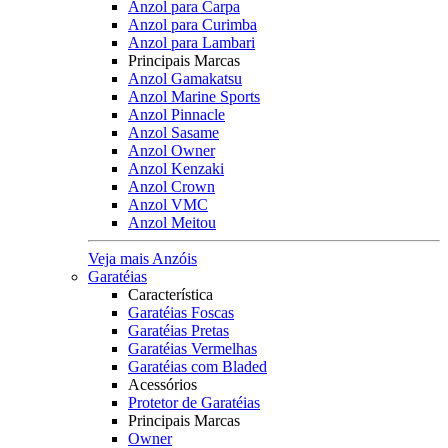
Anzol para Carpa
Anzol para Curimba
Anzol para Lambari
Principais Marcas
Anzol Gamakatsu
Anzol Marine Sports
Anzol Pinnacle
Anzol Sasame
Anzol Owner
Anzol Kenzaki
Anzol Crown
Anzol VMC
Anzol Meitou
Veja mais Anzóis
Garatéias
Característica
Garatéias Foscas
Garatéias Pretas
Garatéias Vermelhas
Garatéias com Bladed
Acessórios
Protetor de Garatéias
Principais Marcas
Owner