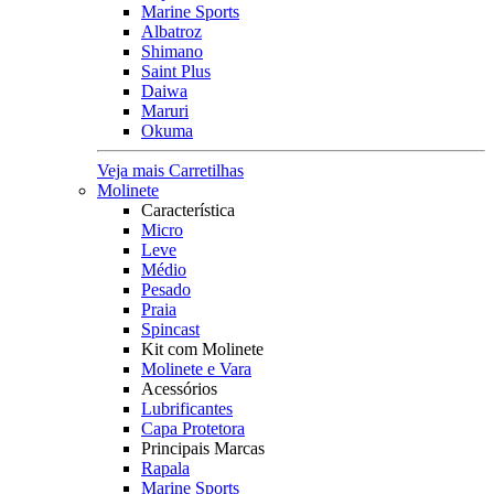
Marine Sports
Albatroz
Shimano
Saint Plus
Daiwa
Maruri
Okuma
Veja mais Carretilhas
Molinete
Característica
Micro
Leve
Médio
Pesado
Praia
Spincast
Kit com Molinete
Molinete e Vara
Acessórios
Lubrificantes
Capa Protetora
Principais Marcas
Rapala
Marine Sports