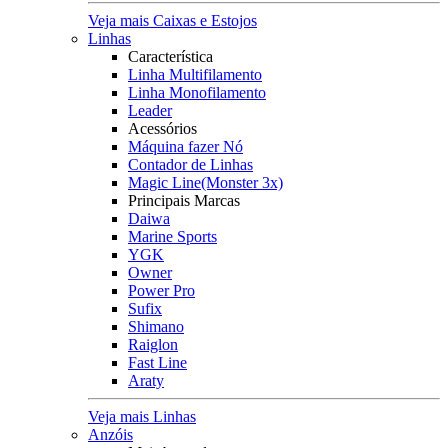
Veja mais Caixas e Estojos
Linhas
Característica
Linha Multifilamento
Linha Monofilamento
Leader
Acessórios
Máquina fazer Nó
Contador de Linhas
Magic Line(Monster 3x)
Principais Marcas
Daiwa
Marine Sports
YGK
Owner
Power Pro
Sufix
Shimano
Raiglon
Fast Line
Araty
Veja mais Linhas
Anzóis