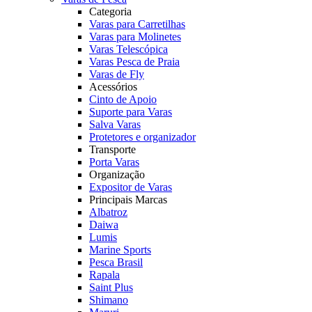
Categoria
Varas para Carretilhas
Varas para Molinetes
Varas Telescópica
Varas Pesca de Praia
Varas de Fly
Acessórios
Cinto de Apoio
Suporte para Varas
Salva Varas
Protetores e organizador
Transporte
Porta Varas
Organização
Expositor de Varas
Principais Marcas
Albatroz
Daiwa
Lumis
Marine Sports
Pesca Brasil
Rapala
Saint Plus
Shimano