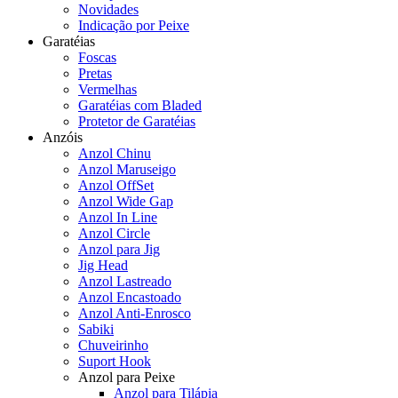
Novidades
Indicação por Peixe
Garatéias
Foscas
Pretas
Vermelhas
Garatéias com Bladed
Protetor de Garatéias
Anzóis
Anzol Chinu
Anzol Maruseigo
Anzol OffSet
Anzol Wide Gap
Anzol In Line
Anzol Circle
Anzol para Jig
Jig Head
Anzol Lastreado
Anzol Encastoado
Anzol Anti-Enrosco
Sabiki
Chuveirinho
Suport Hook
Anzol para Peixe
Anzol para Tilápia