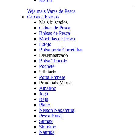
Maruri
Veja mais Varas de Pesca
Caixas e Estojos
Mais buscados
Caixas de Pesca
Bolsas de Pesca
Mochilas de Pesca
Estojo
Bolsa porta Carretilhas
Desembarcado
Bolsa Tiracolo
Pochete
Utilitário
Porta Empate
Principais Marcas
Albatroz
Jogá
Raju
Plano
Nelson Nakamura
Pesca Brasil
Sumax
Shimano
Nautika