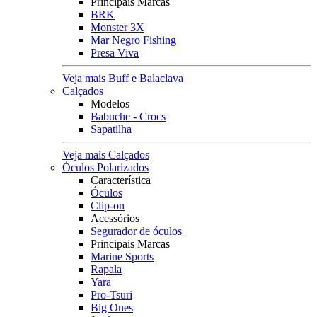
Principais Marcas
BRK
Monster 3X
Mar Negro Fishing
Presa Viva
Veja mais Buff e Balaclava
Calçados
Modelos
Babuche - Crocs
Sapatilha
Veja mais Calçados
Óculos Polarizados
Característica
Óculos
Clip-on
Acessórios
Segurador de óculos
Principais Marcas
Marine Sports
Rapala
Yara
Pro-Tsuri
Big Ones