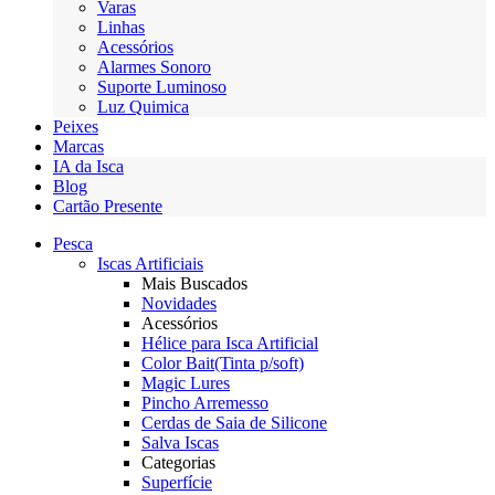
Varas
Linhas
Acessórios
Alarmes Sonoro
Suporte Luminoso
Luz Quimica
Peixes
Marcas
IA da Isca
Blog
Cartão Presente
Pesca
Iscas Artificiais
Mais Buscados
Novidades
Acessórios
Hélice para Isca Artificial
Color Bait(Tinta p/soft)
Magic Lures
Pincho Arremesso
Cerdas de Saia de Silicone
Salva Iscas
Categorias
Superfície