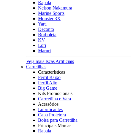
Rapala
Nelson Nakamura
Marine Sports
Monster 3X
Yara
Deconto
Borboleta
KV
Lori
Maruri
Veja mais Iscas Artificiais
Carretilhas
Características
Perfil Baixo
Perfil Alto
Big Game
Kits Promocionais
Carrretilha e Vara
Acessórios
Lubrificantes
Capa Protetora
Bolsa para Carretilha
Principais Marcas
Rapala