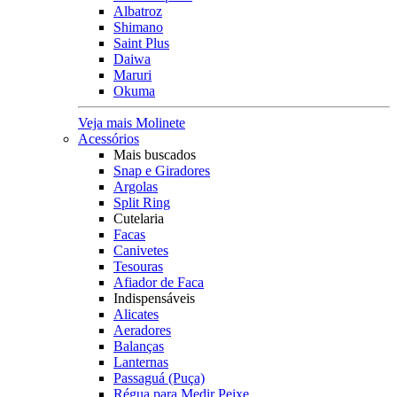
Albatroz
Shimano
Saint Plus
Daiwa
Maruri
Okuma
Veja mais Molinete
Acessórios
Mais buscados
Snap e Giradores
Argolas
Split Ring
Cutelaria
Facas
Canivetes
Tesouras
Afiador de Faca
Indispensáveis
Alicates
Aeradores
Balanças
Lanternas
Passaguá (Puça)
Régua para Medir Peixe