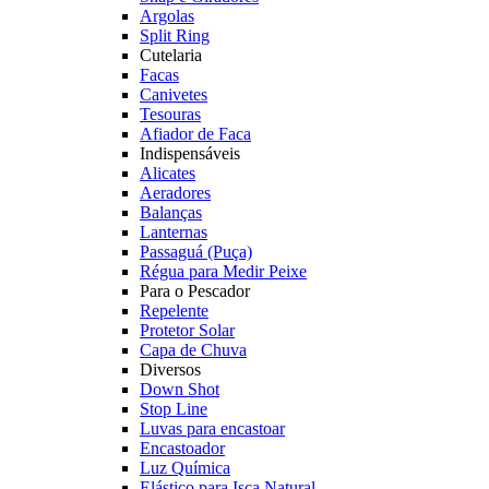
Argolas
Split Ring
Cutelaria
Facas
Canivetes
Tesouras
Afiador de Faca
Indispensáveis
Alicates
Aeradores
Balanças
Lanternas
Passaguá (Puça)
Régua para Medir Peixe
Para o Pescador
Repelente
Protetor Solar
Capa de Chuva
Diversos
Down Shot
Stop Line
Luvas para encastoar
Encastoador
Luz Química
Elástico para Isca Natural