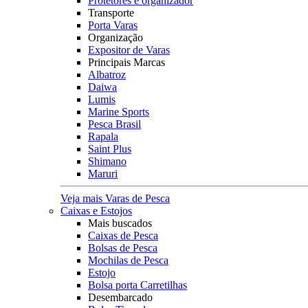
Protetores e organizador
Transporte
Porta Varas
Organização
Expositor de Varas
Principais Marcas
Albatroz
Daiwa
Lumis
Marine Sports
Pesca Brasil
Rapala
Saint Plus
Shimano
Maruri
Veja mais Varas de Pesca
Caixas e Estojos
Mais buscados
Caixas de Pesca
Bolsas de Pesca
Mochilas de Pesca
Estojo
Bolsa porta Carretilhas
Desembarcado