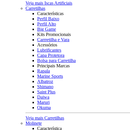
Veja mais Iscas Artificiais
Carretilhas
Características
Perfil Baixo
Perfil Alto
Big Game
Kits Promocionais
Carrretilha e Vara
Acessórios
Lubrificantes
Capa Protetora
Bolsa para Carretilha
Principais Marcas
Rapala
Marine Sports
Albatroz
Shimano
Saint Plus
Daiwa
Maruri
Okuma
Veja mais Carretilhas
Molinete
Característica