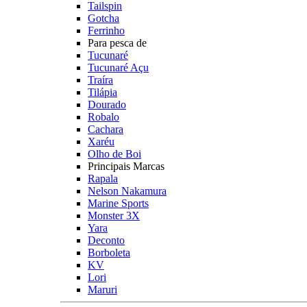
Tailspin
Gotcha
Ferrinho
Para pesca de
Tucunaré
Tucunaré Açu
Traíra
Tilápia
Dourado
Robalo
Cachara
Xaréu
Olho de Boi
Principais Marcas
Rapala
Nelson Nakamura
Marine Sports
Monster 3X
Yara
Deconto
Borboleta
KV
Lori
Maruri