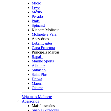
Micro
Leve
Médio
Pesado
Praia
Spincast
Kit com Molinete
Molinete e Vara
Acessórios
Lubrificantes
Capa Protetora
Principais Marcas
Rapala
Marine Sports
Albatroz
Shimano
Saint Plus
Daiwa
Maruri
Okuma
Veja mais Molinete
Acessórios
Mais buscados
Snap e Giradores