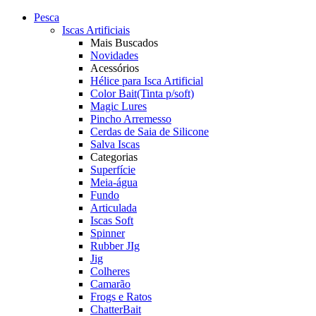
Pesca
Iscas Artificiais
Mais Buscados
Novidades
Acessórios
Hélice para Isca Artificial
Color Bait(Tinta p/soft)
Magic Lures
Pincho Arremesso
Cerdas de Saia de Silicone
Salva Iscas
Categorias
Superfície
Meia-água
Fundo
Articulada
Iscas Soft
Spinner
Rubber JIg
Jig
Colheres
Camarão
Frogs e Ratos
ChatterBait