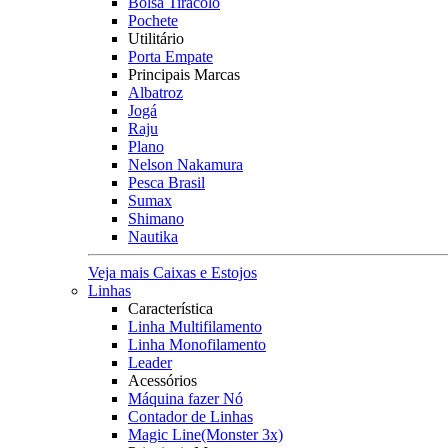
Bolsa Tiracolo
Pochete
Utilitário
Porta Empate
Principais Marcas
Albatroz
Jogá
Raju
Plano
Nelson Nakamura
Pesca Brasil
Sumax
Shimano
Nautika
Veja mais Caixas e Estojos
Linhas
Característica
Linha Multifilamento
Linha Monofilamento
Leader
Acessórios
Máquina fazer Nó
Contador de Linhas
Magic Line(Monster 3x)