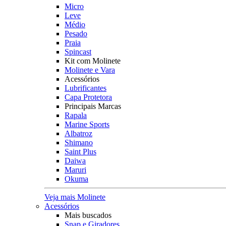
Micro
Leve
Médio
Pesado
Praia
Spincast
Kit com Molinete
Molinete e Vara
Acessórios
Lubrificantes
Capa Protetora
Principais Marcas
Rapala
Marine Sports
Albatroz
Shimano
Saint Plus
Daiwa
Maruri
Okuma
Veja mais Molinete
Acessórios
Mais buscados
Snap e Giradores