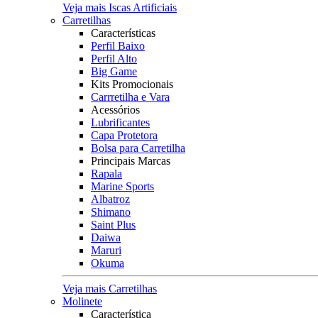
Veja mais Iscas Artificiais
Carretilhas
Características
Perfil Baixo
Perfil Alto
Big Game
Kits Promocionais
Carrretilha e Vara
Acessórios
Lubrificantes
Capa Protetora
Bolsa para Carretilha
Principais Marcas
Rapala
Marine Sports
Albatroz
Shimano
Saint Plus
Daiwa
Maruri
Okuma
Veja mais Carretilhas
Molinete
Característica