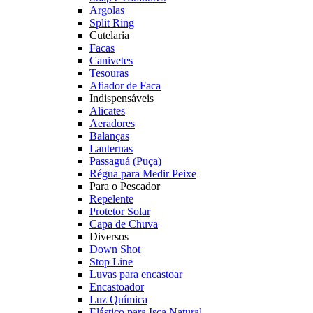
Argolas
Split Ring
Cutelaria
Facas
Canivetes
Tesouras
Afiador de Faca
Indispensáveis
Alicates
Aeradores
Balanças
Lanternas
Passaguá (Puça)
Régua para Medir Peixe
Para o Pescador
Repelente
Protetor Solar
Capa de Chuva
Diversos
Down Shot
Stop Line
Luvas para encastoar
Encastoador
Luz Química
Elástico para Isca Natural