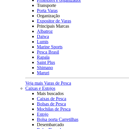
Protetores e organizador
Transporte
Porta Varas
Organização
Expositor de Varas
Principais Marcas
Albatroz
Daiwa
Lumis
Marine Sports
Pesca Brasil
Rapala
Saint Plus
Shimano
Maruri
Veja mais Varas de Pesca
Caixas e Estojos
Mais buscados
Caixas de Pesca
Bolsas de Pesca
Mochilas de Pesca
Estojo
Bolsa porta Carretilhas
Desembarcado