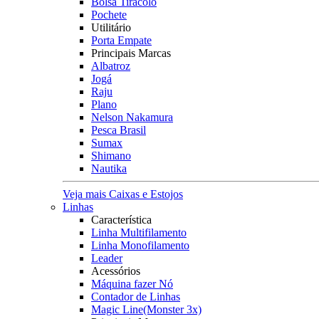
Bolsa Tiracolo
Pochete
Utilitário
Porta Empate
Principais Marcas
Albatroz
Jogá
Raju
Plano
Nelson Nakamura
Pesca Brasil
Sumax
Shimano
Nautika
Veja mais Caixas e Estojos
Linhas
Característica
Linha Multifilamento
Linha Monofilamento
Leader
Acessórios
Máquina fazer Nó
Contador de Linhas
Magic Line(Monster 3x)