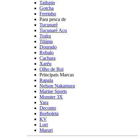
Tailspin
Gotcha
Ferrinho
Para pesca de
Tucunaré
Tucunaré Açu
Traíra
Tilápia
Dourado
Robalo
Cachara
Xaréu
Olho de Boi
Principais Marcas
Rapala
Nelson Nakamura
Marine Sports
Monster 3X
Yara
Deconto
Borboleta
KV
Lori
Maruri