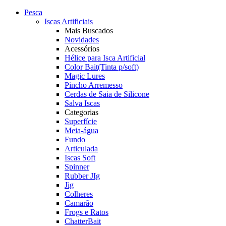
Pesca
Iscas Artificiais
Mais Buscados
Novidades
Acessórios
Hélice para Isca Artificial
Color Bait(Tinta p/soft)
Magic Lures
Pincho Arremesso
Cerdas de Saia de Silicone
Salva Iscas
Categorias
Superfície
Meia-água
Fundo
Articulada
Iscas Soft
Spinner
Rubber JIg
Jig
Colheres
Camarão
Frogs e Ratos
ChatterBait