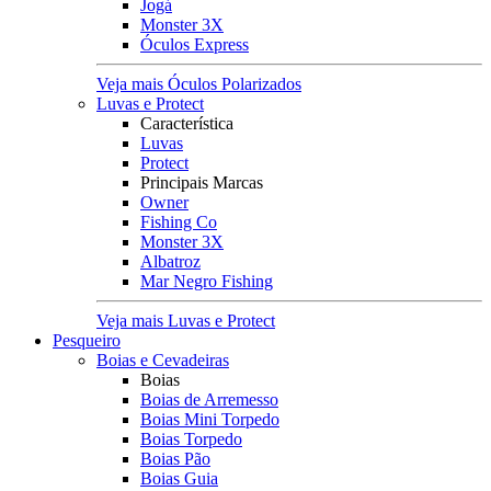
Jogá
Monster 3X
Óculos Express
Veja mais Óculos Polarizados
Luvas e Protect
Característica
Luvas
Protect
Principais Marcas
Owner
Fishing Co
Monster 3X
Albatroz
Mar Negro Fishing
Veja mais Luvas e Protect
Pesqueiro
Boias e Cevadeiras
Boias
Boias de Arremesso
Boias Mini Torpedo
Boias Torpedo
Boias Pão
Boias Guia