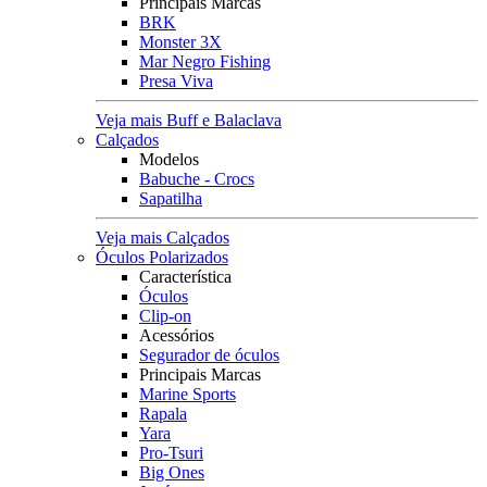
Principais Marcas
BRK
Monster 3X
Mar Negro Fishing
Presa Viva
Veja mais Buff e Balaclava
Calçados
Modelos
Babuche - Crocs
Sapatilha
Veja mais Calçados
Óculos Polarizados
Característica
Óculos
Clip-on
Acessórios
Segurador de óculos
Principais Marcas
Marine Sports
Rapala
Yara
Pro-Tsuri
Big Ones