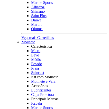
Marine Sports
Albatroz
Shimano
Saint Plus
Daiwa
Maruri
Okuma
Veja mais Carretilhas
Molinete
Característica
Micro
Leve
Médio
Pesado
Praia
Spincast
Kit com Molinete
Molinete e Vara
Acessórios
Lubrificantes
Capa Protetora
Principais Marcas
Rapala
Marine Sports