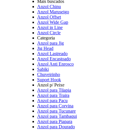
Mais buscados
Anzol Chinu
Anzol Maruseigo
Anzol Offset
Anzol Wide Gap
Anzol in Line
Anzol Circle
Categoria
Anzol para Jig
Jig Head
Anzol Lastreado
Anzol Encastoado
Anzol Anti Enrosco
Sabiki
Chuveirinho
Suport Hook
Anzol p/ Peixe
Anzol para Tilapia
Anzol para Traira
Anzol para Pacu
Anzol para Corvina
Anzol para Tucunare
Anzol para Tambaqui
Anzol para Piapara
Anzol para Dourado