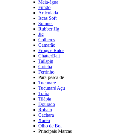
Meia-água
Fundo
Articulada
Iscas Soft
Spinner
Rubber JIg
Jig
Colheres
Camarão
Frogs e Ratos
ChatterBait
Tailspin
Gotcha
Ferrinho
Para pesca de
Tucunaré
Tucunaré Açu
Traíra
Tilápia
Dourado
Robalo
Cachara
Xaréu
Olho de Boi
Principais Marcas