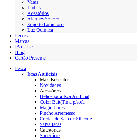
Varas
Linhas
Acessórios
Alarmes Sonoro
Suporte Luminoso
Luz Quimica
Peixes
Marcas
IA da Isca
Blog
Cartão Presente
Pesca
Iscas Artificiais
Mais Buscados
Novidades
Acessórios
Hélice para Isca Artificial
Color Bait(Tinta p/soft)
Magic Lures
Pincho Arremesso
Cerdas de Saia de Silicone
Salva Iscas
Categorias
Superfície