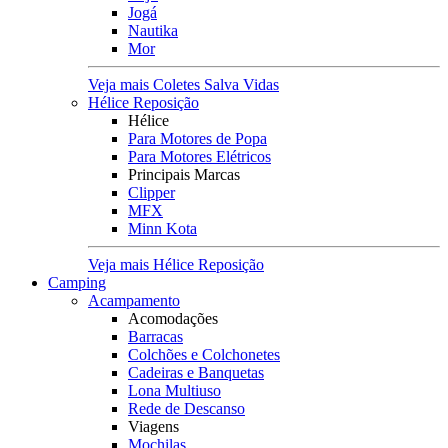
Jogá
Nautika
Mor
Veja mais Coletes Salva Vidas
Hélice Reposição
Hélice
Para Motores de Popa
Para Motores Elétricos
Principais Marcas
Clipper
MFX
Minn Kota
Veja mais Hélice Reposição
Camping
Acampamento
Acomodações
Barracas
Colchões e Colchonetes
Cadeiras e Banquetas
Lona Multiuso
Rede de Descanso
Viagens
Mochilas