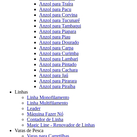
Anzol para Traíra
Anzol para Pacu
Anzol para Corvina
Anzol para Tucunaré
Anzol para Tambaqui
Anzol para Piapara
Anzol para Piau
Anzol para Dourado
Anzol para Carpa
Anzol para Curimba
Anzol para Lambari
Anzol para Pintado
Anzol para Cachara
Anzol para Jaú
Anzol para Pirarara
Anzol para Piraíba
Linhas
Linha Monofilamento
Linha Multifilamento
Leader
Máquina Fazer Nó
Contador de Linha
Magic Line - Renovador de Linhas
Varas de Pesca
Varas para Carretilhas