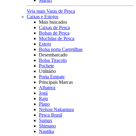
Maruri
Veja mais Varas de Pesca
Caixas e Estojos
Mais buscados
Caixas de Pesca
Bolsas de Pesca
Mochilas de Pesca
Estojo
Bolsa porta Carretilhas
Desembarcado
Bolsa Tiracolo
Pochete
Utilitário
Porta Empate
Principais Marcas
Albatroz
Jogá
Raju
Plano
Nelson Nakamura
Pesca Brasil
Sumax
Shimano
Nautika