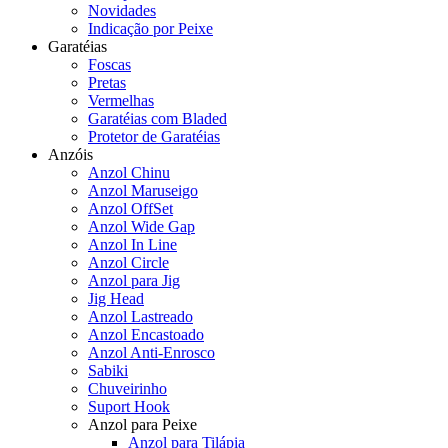
Novidades
Indicação por Peixe
Garatéias
Foscas
Pretas
Vermelhas
Garatéias com Bladed
Protetor de Garatéias
Anzóis
Anzol Chinu
Anzol Maruseigo
Anzol OffSet
Anzol Wide Gap
Anzol In Line
Anzol Circle
Anzol para Jig
Jig Head
Anzol Lastreado
Anzol Encastoado
Anzol Anti-Enrosco
Sabiki
Chuveirinho
Suport Hook
Anzol para Peixe
Anzol para Tilápia