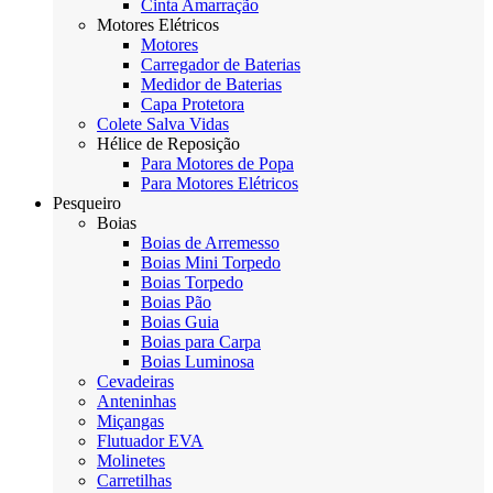
Cinta Amarração
Motores Elétricos
Motores
Carregador de Baterias
Medidor de Baterias
Capa Protetora
Colete Salva Vidas
Hélice de Reposição
Para Motores de Popa
Para Motores Elétricos
Pesqueiro
Boias
Boias de Arremesso
Boias Mini Torpedo
Boias Torpedo
Boias Pão
Boias Guia
Boias para Carpa
Boias Luminosa
Cevadeiras
Anteninhas
Miçangas
Flutuador EVA
Molinetes
Carretilhas