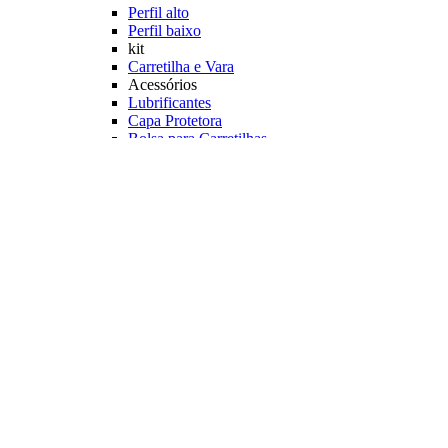
Perfil alto
Perfil baixo
kit
Carretilha e Vara
Acessórios
Lubrificantes
Capa Protetora
Bolsa para Carretilhas
Principais Marcas
Rapala
Marine Sports
Albatroz
Daiwa
Saint Plus
Shimano
Veja mais Carretilhas Pesqueiro
Linhas Pesqueiro
Característica
Multifilamento
Monofilamento
Leader
Acessórios
Máquina fazer Nó
Contador de Linhas