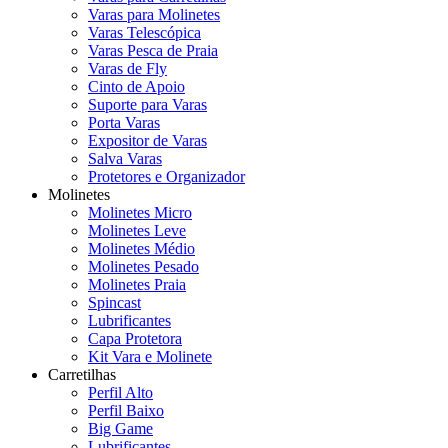
Varas para Molinetes
Varas Telescópica
Varas Pesca de Praia
Varas de Fly
Cinto de Apoio
Suporte para Varas
Porta Varas
Expositor de Varas
Salva Varas
Protetores e Organizador
Molinetes
Molinetes Micro
Molinetes Leve
Molinetes Médio
Molinetes Pesado
Molinetes Praia
Spincast
Lubrificantes
Capa Protetora
Kit Vara e Molinete
Carretilhas
Perfil Alto
Perfil Baixo
Big Game
Lubrificantes