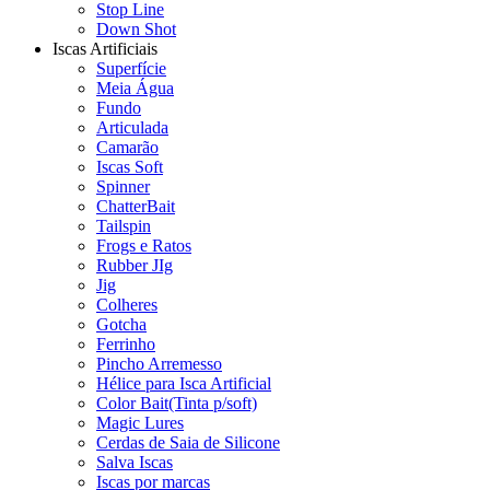
Stop Line
Down Shot
Iscas Artificiais
Superfície
Meia Água
Fundo
Articulada
Camarão
Iscas Soft
Spinner
ChatterBait
Tailspin
Frogs e Ratos
Rubber JIg
Jig
Colheres
Gotcha
Ferrinho
Pincho Arremesso
Hélice para Isca Artificial
Color Bait(Tinta p/soft)
Magic Lures
Cerdas de Saia de Silicone
Salva Iscas
Iscas por marcas