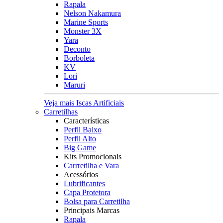
Rapala
Nelson Nakamura
Marine Sports
Monster 3X
Yara
Deconto
Borboleta
KV
Lori
Maruri
Veja mais Iscas Artificiais
Carretilhas
Características
Perfil Baixo
Perfil Alto
Big Game
Kits Promocionais
Carrretilha e Vara
Acessórios
Lubrificantes
Capa Protetora
Bolsa para Carretilha
Principais Marcas
Rapala