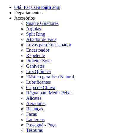
Olá! Faça seu
login
aqui
Departamentos
Acessórios
Snap e Giradores
Argolas
Split Ring
Afiador de Faca
Luvas para Encastoador
Encastoador
Repelente
Protetor Solar
Canivetes
Luz Química
Elástico para Isca Natural
Lubrificantes
Capa de Chuva
Régua para Medir Peixe
Alicates
Aeradores
Balanças
Facas
Lanternas
Passaguá - Puça
Tesouras