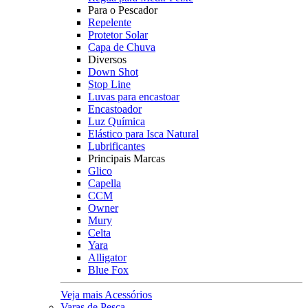
Para o Pescador
Repelente
Protetor Solar
Capa de Chuva
Diversos
Down Shot
Stop Line
Luvas para encastoar
Encastoador
Luz Química
Elástico para Isca Natural
Lubrificantes
Principais Marcas
Glico
Capella
CCM
Owner
Mury
Celta
Yara
Alligator
Blue Fox
Veja mais Acessórios
Varas de Pesca