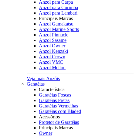
Anzol para Carpa
Anzol para Curimba
Anzol para Lambari
Principais Marcas
Anzol Gamakatsu
Anzol Marine Sports
Anzol Pinnacle
Anzol Sasame
Anzol Owner
Anzol Kenzaki
Anzol Crown
Anzol VMC
Anzol Meitou
Veja mais Anzóis
Garatéias
Característica
Garatéias Foscas
Garatéias Pretas
Garatéias Vermelhas
Garatéias com Bladed
Acessórios
Protetor de Garatéias
Principais Marcas
Owner