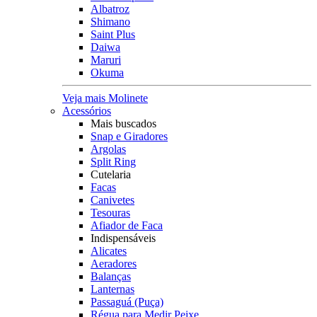
Albatroz
Shimano
Saint Plus
Daiwa
Maruri
Okuma
Veja mais Molinete
Acessórios
Mais buscados
Snap e Giradores
Argolas
Split Ring
Cutelaria
Facas
Canivetes
Tesouras
Afiador de Faca
Indispensáveis
Alicates
Aeradores
Balanças
Lanternas
Passaguá (Puça)
Régua para Medir Peixe