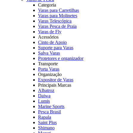
Categoria
Varas para Carretilhas
Varas para Molinetes
Varas Telescópica
Varas Pesca de Praia
Varas de Fly
Acessórios
Cinto de Apoio
Suporte para Varas
Salva Varas
Protetores e organizador
Transporte
Porta Varas
Organização
Expositor de Varas
Principais Marcas
Albatroz
Daiwa
Lumis
Marine Sports
Pesca Brasil
Rapala
Saint Plus
Shimano