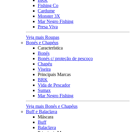
BRK
Fishing Co
Cardume
Monster 3X
Mar Negro Fishing
Presa Viva
Veja mais Roupas
Bonés e Chapéus
Característica
Bonés
Bonés c/ proteção de pescoço
Chapéu
Viseira
Principais Marcas
BRK
Vida de Pescador
Sumax
Mar Negro Fishing
Veja mais Bonés e Chapéus
Buff e Balaclava
Máscara
Buff
Balaclava