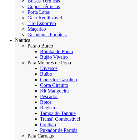
Bolsas Térmicas
Copos Térmicos
Porta Latas
Gelo Reutilizável
Tiro Esportivo
Maçarico
Geladeiras Portáteis
Náutica
Para o Barco
Bomba de Porão
Bujão Viveiro
Para Motores de Popa
Diversos
Bulbo
Conector Gasolina
Corta Circuito
Kit Mangueira
Pescador
Rotor
Registro
Tampa do Tanque
Transf. Combustível
Orelhão
Puxador de Partida
Para Carretas