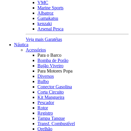
VMC
Marine Sports
Albatroz
Gamakatsu
kenzaki
Arsenal Pesca
Veja mais Garatéias
Náutica
Acessórios
Para o Barco
Bomba de Porão
Bujão Viveiro
Para Motores Popa
Diversos
Bulbo
Conector Gasolina
Corta Circuito
Kit Mangueira
Pescador
Rotor
Registro
Tampa Tanque
Transf. Combustível
Orelhão