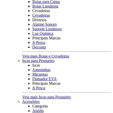
Boias para Carpa
Boias Luminosa
Cevadeiras
Cevadeiras
Diversos
Alarme Sonoro
Suporte Luminoso
Luz Quimica
Principais Marcas
Jr Pesca
Deconto
Veja mais Boias e Cevadeiras
Iscas para Pesqueiro
Iscas
Anteninhas
Miçangas
Flutuador EVA
Principais Marcas
Jr Pesca
Veja mais Iscas para Pesqueiro
Acessórios
Categoria
Anzóis