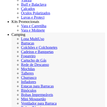
Viseira
Buff e Balaclava
Calçados
Óculos Polarizados
Luvas e Protect
Kits Promocionais
Vara e Carretilha
Vara e Molinete
Camping
Lona MultiUso
Barracas
Colchões e Colchonetes
Cadeiras e Banquetas
Fogareiro
Cartucho de Gás
Rede de Descanso
Mochilas
Talheres
Churrasco
Infladores
Estacas para Barracas
Binóculos
Bolsas Impermeáveis
Mini Mosquetão
Ventilador para Barraca