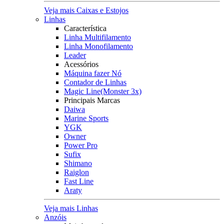
Veja mais Caixas e Estojos
Linhas
Característica
Linha Multifilamento
Linha Monofilamento
Leader
Acessórios
Máquina fazer Nó
Contador de Linhas
Magic Line(Monster 3x)
Principais Marcas
Daiwa
Marine Sports
YGK
Owner
Power Pro
Sufix
Shimano
Raiglon
Fast Line
Araty
Veja mais Linhas
Anzóis