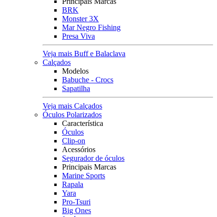
Principais Marcas
BRK
Monster 3X
Mar Negro Fishing
Presa Viva
Veja mais Buff e Balaclava
Calçados
Modelos
Babuche - Crocs
Sapatilha
Veja mais Calçados
Óculos Polarizados
Característica
Óculos
Clip-on
Acessórios
Segurador de óculos
Principais Marcas
Marine Sports
Rapala
Yara
Pro-Tsuri
Big Ones