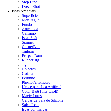
Stop Line
Down Shot
Iscas Artificiais
Superfície
Meia Água
Fundo
Articulada
Camarão
Iscas Soft
Spinner
ChatterBait
Tailspin
Frogs e Ratos
Rubber JIg
Jig
Colheres
Gotcha
Ferrinho
Pincho Arremesso
Hélice para Isca Artificial
Color Bait(Tinta p/soft)
Magic Lures
Cerdas de Saia de Silicone
Salva Iscas
Iscas por marcas