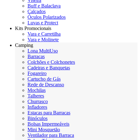
Viseira
Buff e Balaclava
Calçados
Óculos Polarizados
Luvas e Protect
Kits Promocionais
Vara e Carretilha
Vara e Molinete
Camping
Lona MultiUso
Barracas
Colchões e Colchonetes
Cadeiras e Banquetas
Fogareiro
Cartucho de Gás
Rede de Descanso
Mochilas
Talheres
Churrasco
Infladores
Estacas para Barracas
Binóculos
Bolsas Impermeáveis
Mini Mosquetão
Ventilador para Barraca