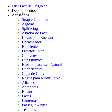
Olá! Faça seu
login
aqui
Departamentos
Acessórios
Snap e Giradores
Argolas
Split Ring
Afiador de Faca
Luvas para Encastoador
Encastoador
Repelente
Protetor Solar
Canivetes
Luz Química
Elástico para Isca Natural
Lubrificantes
Capa de Chuva
Régua para Medir Peixe
Alicates
Aeradores
Balanças
Facas
Lanternas
Passaguá - Puça
Tesouras