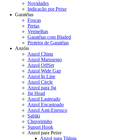
Novidades
Indicação por Peixe
Garatéias
Foscas
Pretas
Vermelhas
Garatéias com Bladed
Protetor de Garatéias
Anzóis
Anzol Chinu
Anzol Maruseigo
Anzol OffSet
Anzol Wide Gap
Anzol In Line
Anzol Circle
Anzol para Jig
Jig Head
Anzol Lastreado
Anzol Encastoado
Anzol Anti-Enrosco
Sabiki
Chuveirinho
Suport Hook
Anzol para Peixe
Anzol para Tilápia