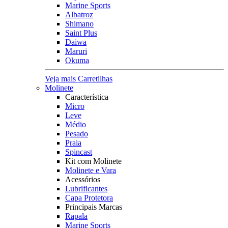
Marine Sports
Albatroz
Shimano
Saint Plus
Daiwa
Maruri
Okuma
Veja mais Carretilhas
Molinete
Característica
Micro
Leve
Médio
Pesado
Praia
Spincast
Kit com Molinete
Molinete e Vara
Acessórios
Lubrificantes
Capa Protetora
Principais Marcas
Rapala
Marine Sports