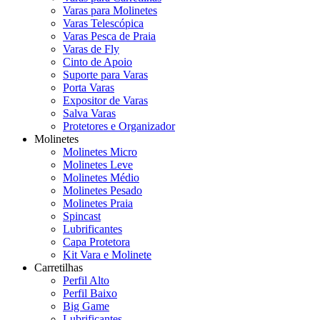
Varas para Molinetes
Varas Telescópica
Varas Pesca de Praia
Varas de Fly
Cinto de Apoio
Suporte para Varas
Porta Varas
Expositor de Varas
Salva Varas
Protetores e Organizador
Molinetes
Molinetes Micro
Molinetes Leve
Molinetes Médio
Molinetes Pesado
Molinetes Praia
Spincast
Lubrificantes
Capa Protetora
Kit Vara e Molinete
Carretilhas
Perfil Alto
Perfil Baixo
Big Game
Lubrificantes