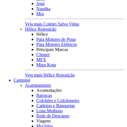
Jogá
Nautika
Mor
Veja mais Coletes Salva Vidas
Hélice Reposição
Hélice
Para Motores de Popa
Para Motores Elétricos
Principais Marcas
Clipper
MFX
Minn Kota
Veja mais Hélice Reposição
Camping
Acampamento
Acomodações
Barracas
Colchões e Colchonetes
Cadeiras e Banquetas
Lona Multiuso
Rede de Descanso
Viagens
Mochilas