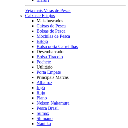
Maruri
Veja mais Varas de Pesca
Caixas e Estojos
Mais buscados
Caixas de Pesca
Bolsas de Pesca
Mochilas de Pesca
Estojo
Bolsa porta Carretilhas
Desembarcado
Bolsa Tiracolo
Pochete
Utilitário
Porta Empate
Principais Marcas
Albatroz
Jogá
Raju
Plano
Nelson Nakamura
Pesca Brasil
Sumax
Shimano
Nautika