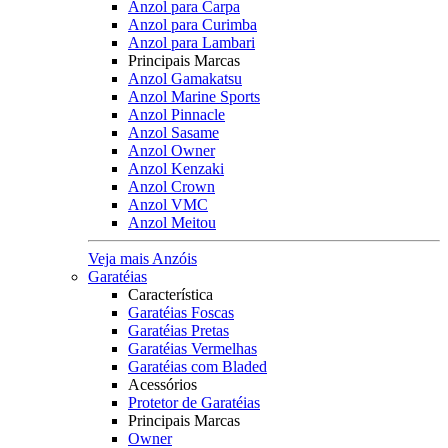
Anzol para Carpa
Anzol para Curimba
Anzol para Lambari
Principais Marcas
Anzol Gamakatsu
Anzol Marine Sports
Anzol Pinnacle
Anzol Sasame
Anzol Owner
Anzol Kenzaki
Anzol Crown
Anzol VMC
Anzol Meitou
Veja mais Anzóis
Garatéias
Característica
Garatéias Foscas
Garatéias Pretas
Garatéias Vermelhas
Garatéias com Bladed
Acessórios
Protetor de Garatéias
Principais Marcas
Owner