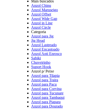
Mais buscados
Anzol Chinu
Anzol Maruseigo
Anzol Offset
Anzol Wide Gap
Anzol in Line
Anzol Circle
Categoria
Anzol para Jig
Jig Head
Anzol Lastreado
Anzol Encastoado
Anzol Anti Enrosco
Sabiki
Chuveirinho
Suport Hook
Anzol p/ Peixe
Anzol para Tilapia
Anzol para Traira
Anzol para Pacu
Anzol para Corvina
Anzol para Tucunare
Anzol para Tambaqui
Anzol para Piapara
Anzol para Dourado