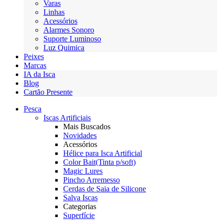
Varas
Linhas
Acessórios
Alarmes Sonoro
Suporte Luminoso
Luz Quimica
Peixes
Marcas
IA da Isca
Blog
Cartão Presente
Pesca
Iscas Artificiais
Mais Buscados
Novidades
Acessórios
Hélice para Isca Artificial
Color Bait(Tinta p/soft)
Magic Lures
Pincho Arremesso
Cerdas de Saia de Silicone
Salva Iscas
Categorias
Superfície