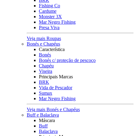
BRK
Fishing Co
Cardume
Monster 3X
Mar Negro Fishing
Presa Viva
Veja mais Roupas
Bonés e Chapéus
Característica
Bonés
Bonés c/ proteção de pescoço
Chapéu
Viseira
Principais Marcas
BRK
Vida de Pescador
Sumax
Mar Negro Fishing
Veja mais Bonés e Chapéus
Buff e Balaclava
Máscara
Buff
Balaclava