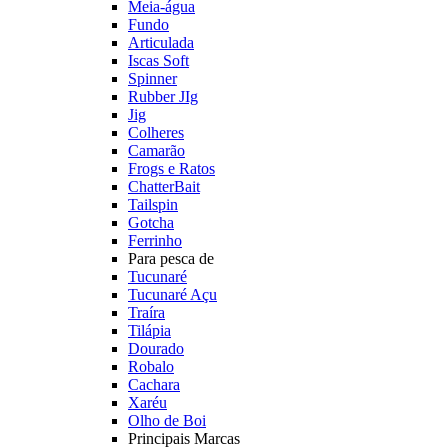
Meia-água
Fundo
Articulada
Iscas Soft
Spinner
Rubber JIg
Jig
Colheres
Camarão
Frogs e Ratos
ChatterBait
Tailspin
Gotcha
Ferrinho
Para pesca de
Tucunaré
Tucunaré Açu
Traíra
Tilápia
Dourado
Robalo
Cachara
Xaréu
Olho de Boi
Principais Marcas