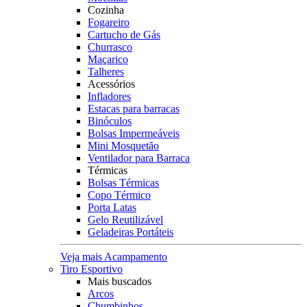
Cozinha
Fogareiro
Cartucho de Gás
Churrasco
Maçarico
Talheres
Acessórios
Infladores
Estacas para barracas
Binóculos
Bolsas Impermeáveis
Mini Mosquetão
Ventilador para Barraca
Térmicas
Bolsas Térmicas
Copo Térmico
Porta Latas
Gelo Reutilizável
Geladeiras Portáteis
Veja mais Acampamento
Tiro Esportivo
Mais buscados
Arcos
Chumbinhos