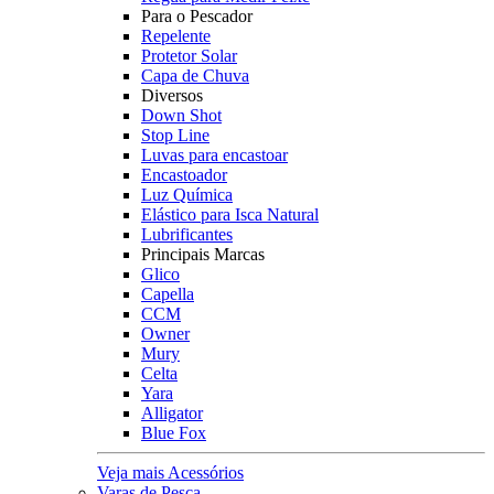
Para o Pescador
Repelente
Protetor Solar
Capa de Chuva
Diversos
Down Shot
Stop Line
Luvas para encastoar
Encastoador
Luz Química
Elástico para Isca Natural
Lubrificantes
Principais Marcas
Glico
Capella
CCM
Owner
Mury
Celta
Yara
Alligator
Blue Fox
Veja mais Acessórios
Varas de Pesca