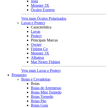
Jogá
Monster 3X
Óculos Express
Veja mais Óculos Polarizados
Luvas e Protect
Característica
Luvas
Protect
Principais Marcas
Owner
Fishing Co
Monster 3X
Albatroz
Mar Negro Fishing
Veja mais Luvas e Protect
Pesqueiro
Boias e Cevadeiras
Boias
Boias de Arremesso
Boias Mini Torpedo
Boias Torpedo
Boias Pão
Boias Guia