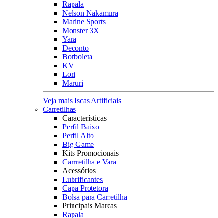
Rapala
Nelson Nakamura
Marine Sports
Monster 3X
Yara
Deconto
Borboleta
KV
Lori
Maruri
Veja mais Iscas Artificiais
Carretilhas
Características
Perfil Baixo
Perfil Alto
Big Game
Kits Promocionais
Carrretilha e Vara
Acessórios
Lubrificantes
Capa Protetora
Bolsa para Carretilha
Principais Marcas
Rapala