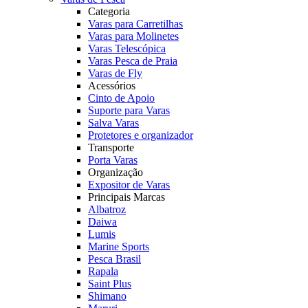
Categoria
Varas para Carretilhas
Varas para Molinetes
Varas Telescópica
Varas Pesca de Praia
Varas de Fly
Acessórios
Cinto de Apoio
Suporte para Varas
Salva Varas
Protetores e organizador
Transporte
Porta Varas
Organização
Expositor de Varas
Principais Marcas
Albatroz
Daiwa
Lumis
Marine Sports
Pesca Brasil
Rapala
Saint Plus
Shimano