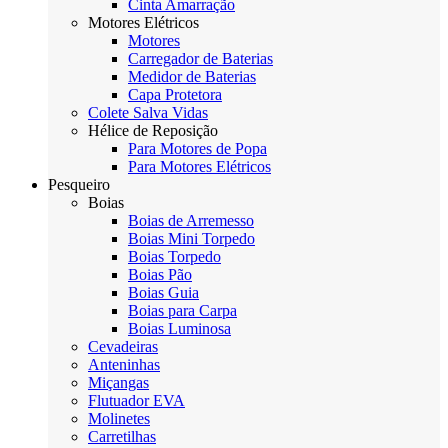
Cinta Amarração
Motores Elétricos
Motores
Carregador de Baterias
Medidor de Baterias
Capa Protetora
Colete Salva Vidas
Hélice de Reposição
Para Motores de Popa
Para Motores Elétricos
Pesqueiro
Boias
Boias de Arremesso
Boias Mini Torpedo
Boias Torpedo
Boias Pão
Boias Guia
Boias para Carpa
Boias Luminosa
Cevadeiras
Anteninhas
Miçangas
Flutuador EVA
Molinetes
Carretilhas