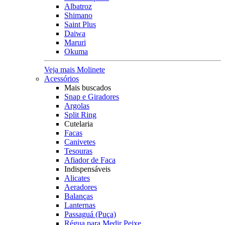
Albatroz
Shimano
Saint Plus
Daiwa
Maruri
Okuma
Veja mais Molinete
Acessórios
Mais buscados
Snap e Giradores
Argolas
Split Ring
Cutelaria
Facas
Canivetes
Tesouras
Afiador de Faca
Indispensáveis
Alicates
Aeradores
Balanças
Lanternas
Passaguá (Puça)
Régua para Medir Peixe