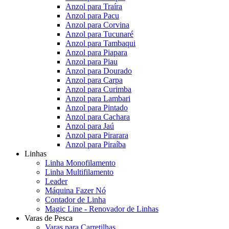
Anzol para Traíra
Anzol para Pacu
Anzol para Corvina
Anzol para Tucunaré
Anzol para Tambaqui
Anzol para Piapara
Anzol para Piau
Anzol para Dourado
Anzol para Carpa
Anzol para Curimba
Anzol para Lambari
Anzol para Pintado
Anzol para Cachara
Anzol para Jaú
Anzol para Pirarara
Anzol para Piraíba
Linhas
Linha Monofilamento
Linha Multifilamento
Leader
Máquina Fazer Nó
Contador de Linha
Magic Line - Renovador de Linhas
Varas de Pesca
Varas para Carretilhas