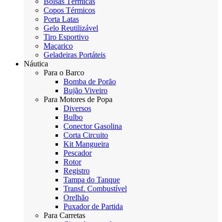
Bolsas Térmicas
Copos Térmicos
Porta Latas
Gelo Reutilizável
Tiro Esportivo
Maçarico
Geladeiras Portáteis
Náutica
Para o Barco
Bomba de Porão
Bujão Viveiro
Para Motores de Popa
Diversos
Bulbo
Conector Gasolina
Corta Circuito
Kit Mangueira
Pescador
Rotor
Registro
Tampa do Tanque
Transf. Combustível
Orelhão
Puxador de Partida
Para Carretas