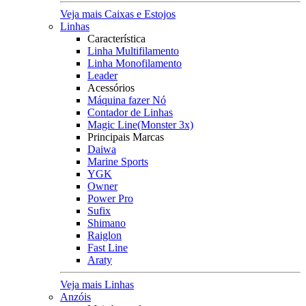
Veja mais Caixas e Estojos
Linhas
Característica
Linha Multifilamento
Linha Monofilamento
Leader
Acessórios
Máquina fazer Nó
Contador de Linhas
Magic Line(Monster 3x)
Principais Marcas
Daiwa
Marine Sports
YGK
Owner
Power Pro
Sufix
Shimano
Raiglon
Fast Line
Araty
Veja mais Linhas
Anzóis