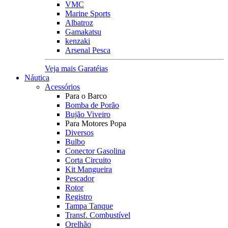
VMC
Marine Sports
Albatroz
Gamakatsu
kenzaki
Arsenal Pesca
Veja mais Garatéias
Náutica
Acessórios
Para o Barco
Bomba de Porão
Bujão Viveiro
Para Motores Popa
Diversos
Bulbo
Conector Gasolina
Corta Circuito
Kit Mangueira
Pescador
Rotor
Registro
Tampa Tanque
Transf. Combustível
Orelhão