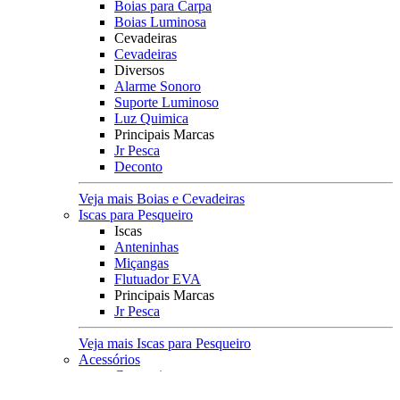
Boias para Carpa
Boias Luminosa
Cevadeiras
Cevadeiras
Diversos
Alarme Sonoro
Suporte Luminoso
Luz Quimica
Principais Marcas
Jr Pesca
Deconto
Veja mais Boias e Cevadeiras
Iscas para Pesqueiro
Iscas
Anteninhas
Miçangas
Flutuador EVA
Principais Marcas
Jr Pesca
Veja mais Iscas para Pesqueiro
Acessórios
Categoria
Anzóis