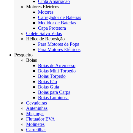
Cinta Amarração
Motores Elétricos
Motores
Carregador de Baterias
Medidor de Baterias
Capa Protetora
Colete Salva Vidas
Hélice de Reposição
Para Motores de Popa
Para Motores Elétricos
Pesqueiro
Boias
Boias de Arremesso
Boias Mini Torpedo
Boias Torpedo
Boias Pão
Boias Guia
Boias para Carpa
Boias Luminosa
Cevadeiras
Anteninhas
Miçangas
Flutuador EVA
Molinetes
Carretilhas