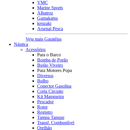
VMC
Marine Sports
Albatroz
Gamakatsu
kenzaki
Arsenal Pesca
Veja mais Garatéias
Náutica
Acessórios
Para o Barco
Bomba de Porão
Bujão Viveiro
Para Motores Popa
Diversos
Bulbo
Conector Gasolina
Corta Circuito
Kit Mangueira
Pescador
Rotor
Registro
Tampa Tanque
Transf. Combustível
Orelhão