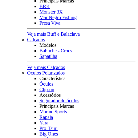
Principais Marcas
BRK
Monster 3X
Mar Negro Fishing
Presa Viva
Veja mais Buff e Balaclava
Calçados
Modelos
Babuche - Crocs
Sapatilha
Veja mais Calçados
Óculos Polarizados
Característica
Óculos
Clip-on
Acessórios
Segurador de óculos
Principais Marcas
Marine Sports
Rapala
Yara
Pro-Tsuri
Big Ones