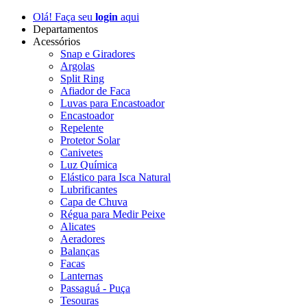
Olá! Faça seu
login
aqui
Departamentos
Acessórios
Snap e Giradores
Argolas
Split Ring
Afiador de Faca
Luvas para Encastoador
Encastoador
Repelente
Protetor Solar
Canivetes
Luz Química
Elástico para Isca Natural
Lubrificantes
Capa de Chuva
Régua para Medir Peixe
Alicates
Aeradores
Balanças
Facas
Lanternas
Passaguá - Puça
Tesouras