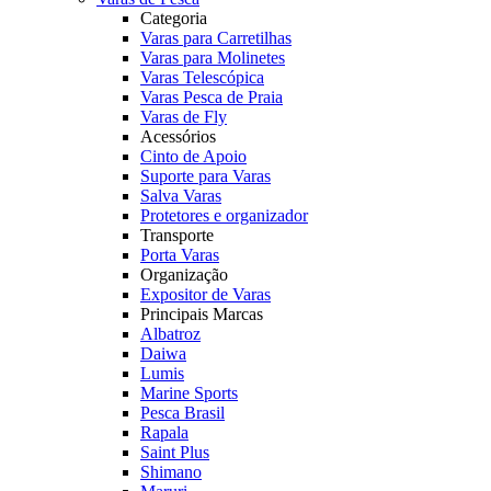
Categoria
Varas para Carretilhas
Varas para Molinetes
Varas Telescópica
Varas Pesca de Praia
Varas de Fly
Acessórios
Cinto de Apoio
Suporte para Varas
Salva Varas
Protetores e organizador
Transporte
Porta Varas
Organização
Expositor de Varas
Principais Marcas
Albatroz
Daiwa
Lumis
Marine Sports
Pesca Brasil
Rapala
Saint Plus
Shimano