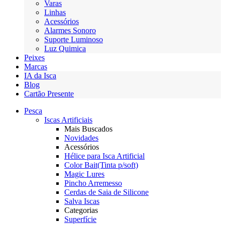
Varas
Linhas
Acessórios
Alarmes Sonoro
Suporte Luminoso
Luz Quimica
Peixes
Marcas
IA da Isca
Blog
Cartão Presente
Pesca
Iscas Artificiais
Mais Buscados
Novidades
Acessórios
Hélice para Isca Artificial
Color Bait(Tinta p/soft)
Magic Lures
Pincho Arremesso
Cerdas de Saia de Silicone
Salva Iscas
Categorias
Superfície