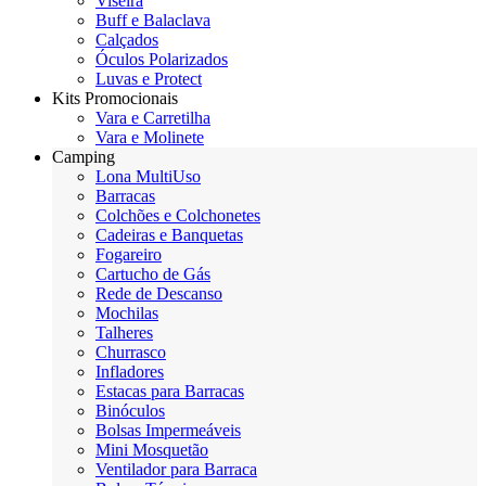
Viseira
Buff e Balaclava
Calçados
Óculos Polarizados
Luvas e Protect
Kits Promocionais
Vara e Carretilha
Vara e Molinete
Camping
Lona MultiUso
Barracas
Colchões e Colchonetes
Cadeiras e Banquetas
Fogareiro
Cartucho de Gás
Rede de Descanso
Mochilas
Talheres
Churrasco
Infladores
Estacas para Barracas
Binóculos
Bolsas Impermeáveis
Mini Mosquetão
Ventilador para Barraca