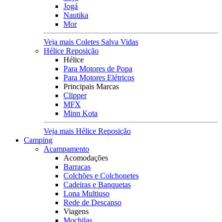
Jogá
Nautika
Mor
Veja mais Coletes Salva Vidas
Hélice Reposição
Hélice
Para Motores de Popa
Para Motores Elétricos
Principais Marcas
Clipper
MFX
Minn Kota
Veja mais Hélice Reposição
Camping
Acampamento
Acomodações
Barracas
Colchões e Colchonetes
Cadeiras e Banquetas
Lona Multiuso
Rede de Descanso
Viagens
Mochilas