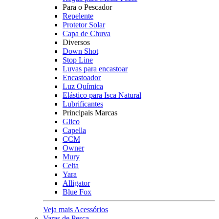
Para o Pescador
Repelente
Protetor Solar
Capa de Chuva
Diversos
Down Shot
Stop Line
Luvas para encastoar
Encastoador
Luz Química
Elástico para Isca Natural
Lubrificantes
Principais Marcas
Glico
Capella
CCM
Owner
Mury
Celta
Yara
Alligator
Blue Fox
Veja mais Acessórios
Varas de Pesca