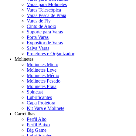
Varas para Molinetes
Varas Telescópica
Varas Pesca de Praia
Varas de Fly
Cinto de Apoio
Suporte para Varas
Porta Varas
Expositor de Varas
Salva Varas
Protetores e Organizador
Molinetes
Molinetes Micro
Molinetes Leve
Molinetes Médio
Molinetes Pesado
Molinetes Praia
Spincast
Lubrificantes
Capa Protetora
Kit Vara e Molinete
Carretilhas
Perfil Alto
Perfil Baixo
Big Game
Lubrificantes