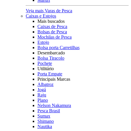
Maruri
Veja mais Varas de Pesca
Caixas e Estojos
Mais buscados
Caixas de Pesca
Bolsas de Pesca
Mochilas de Pesca
Estojo
Bolsa porta Carretilhas
Desembarcado
Bolsa Tiracolo
Pochete
Utilitário
Porta Empate
Principais Marcas
Albatroz
Jogá
Raju
Plano
Nelson Nakamura
Pesca Brasil
Sumax
Shimano
Nautika