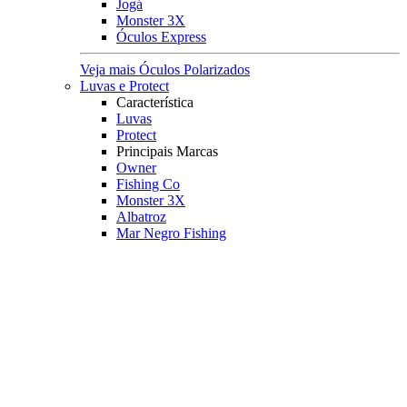
Jogá
Monster 3X
Óculos Express
Veja mais Óculos Polarizados
Luvas e Protect
Característica
Luvas
Protect
Principais Marcas
Owner
Fishing Co
Monster 3X
Albatroz
Mar Negro Fishing
Veja mais Luvas e Protect
Pesqueiro
Boias e Cevadeiras
Boias
Boias de Arremesso
Boias Mini Torpedo
Boias Torpedo
Boias Pão
Boias Guia