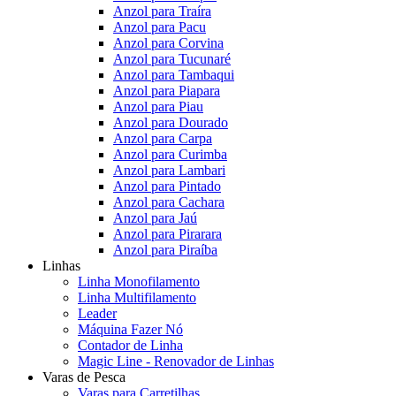
Anzol para Traíra
Anzol para Pacu
Anzol para Corvina
Anzol para Tucunaré
Anzol para Tambaqui
Anzol para Piapara
Anzol para Piau
Anzol para Dourado
Anzol para Carpa
Anzol para Curimba
Anzol para Lambari
Anzol para Pintado
Anzol para Cachara
Anzol para Jaú
Anzol para Pirarara
Anzol para Piraíba
Linhas
Linha Monofilamento
Linha Multifilamento
Leader
Máquina Fazer Nó
Contador de Linha
Magic Line - Renovador de Linhas
Varas de Pesca
Varas para Carretilhas