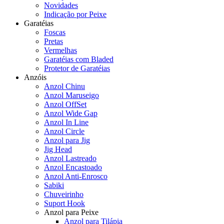
Novidades
Indicação por Peixe
Garatéias
Foscas
Pretas
Vermelhas
Garatéias com Bladed
Protetor de Garatéias
Anzóis
Anzol Chinu
Anzol Maruseigo
Anzol OffSet
Anzol Wide Gap
Anzol In Line
Anzol Circle
Anzol para Jig
Jig Head
Anzol Lastreado
Anzol Encastoado
Anzol Anti-Enrosco
Sabiki
Chuveirinho
Suport Hook
Anzol para Peixe
Anzol para Tilápia