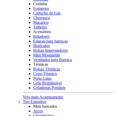
Cozinha
Fogareiro
Cartucho de Gás
Churrasco
Maçarico
Talheres
Acessórios
Infladores
Estacas para barracas
Binóculos
Bolsas Impermeáveis
Mini Mosquetão
Ventilador para Barraca
Térmicas
Bolsas Térmicas
Copo Térmico
Porta Latas
Gelo Reutilizável
Geladeiras Portáteis
Veja mais Acampamento
Tiro Esportivo
Mais buscados
Arcos
Chumbinhos