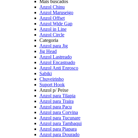
Mais buscados
Anzol Chinu
Anzol Maruseigo
Anzol Offset
Anzol Wide Gap
Anzol in Line
Anzol Circle
Categoria
Anzol para Jig
Jig Head
Anzol Lastreado
Anzol Encastoado
Anzol Anti Enrosco
Sabiki
Chuveirinho
Suport Hook
Anzol p/ Peixe
Anzol para Tilapia
Anzol para Traira
Anzol para Pacu
Anzol para Corvina
Anzol para Tucunare
Anzol para Tambaqui
Anzol para Piapara
Anzol para Dourado