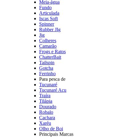
Meia-água
Fundo
Articulada
Iscas Soft
Spinner
Rubber JIg
Jig
Colheres
Camarão
Frogs e Ratos
ChatterBait
Tailspin
Gotcha
Ferrinho
Para pesca de
Tucunaré
Tucunaré Açu
Traíra
Tilápia
Dourado
Robalo
Cachara
Xaréu
Olho de Boi
Principais Marcas