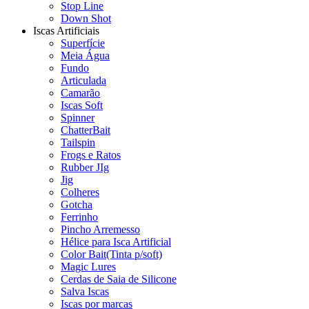
Stop Line
Down Shot
Iscas Artificiais
Superfície
Meia Água
Fundo
Articulada
Camarão
Iscas Soft
Spinner
ChatterBait
Tailspin
Frogs e Ratos
Rubber JIg
Jig
Colheres
Gotcha
Ferrinho
Pincho Arremesso
Hélice para Isca Artificial
Color Bait(Tinta p/soft)
Magic Lures
Cerdas de Saia de Silicone
Salva Iscas
Iscas por marcas