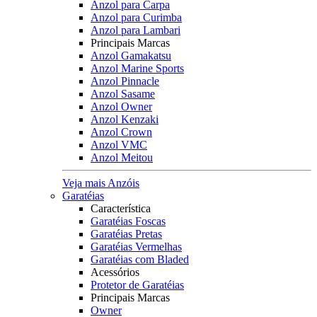
Anzol para Carpa
Anzol para Curimba
Anzol para Lambari
Principais Marcas
Anzol Gamakatsu
Anzol Marine Sports
Anzol Pinnacle
Anzol Sasame
Anzol Owner
Anzol Kenzaki
Anzol Crown
Anzol VMC
Anzol Meitou
Veja mais Anzóis
Garatéias
Característica
Garatéias Foscas
Garatéias Pretas
Garatéias Vermelhas
Garatéias com Bladed
Acessórios
Protetor de Garatéias
Principais Marcas
Owner