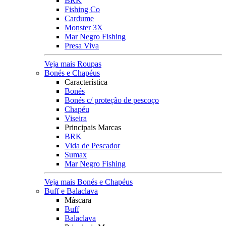
BRK
Fishing Co
Cardume
Monster 3X
Mar Negro Fishing
Presa Viva
Veja mais Roupas
Bonés e Chapéus
Característica
Bonés
Bonés c/ proteção de pescoço
Chapéu
Viseira
Principais Marcas
BRK
Vida de Pescador
Sumax
Mar Negro Fishing
Veja mais Bonés e Chapéus
Buff e Balaclava
Máscara
Buff
Balaclava