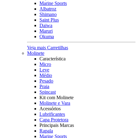
Marine Sports
Albatroz
Shimano
Saint Plus
Daiwa
Maruri
Okuma
Veja mais Carretilhas
Molinete
Característica
Micro
Leve
Médio
Pesado
Praia
Spincast
Kit com Molinete
Molinete e Vara
Acessórios
Lubrificantes
Capa Protetora
Principais Marcas
Rapala
Marine Sports