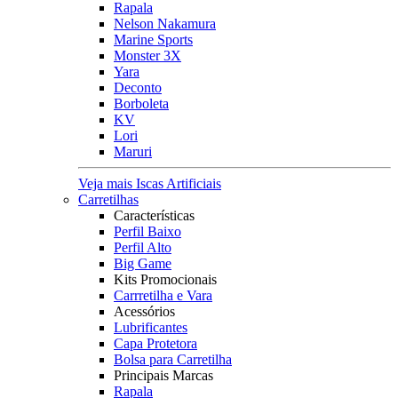
Rapala
Nelson Nakamura
Marine Sports
Monster 3X
Yara
Deconto
Borboleta
KV
Lori
Maruri
Veja mais Iscas Artificiais
Carretilhas
Características
Perfil Baixo
Perfil Alto
Big Game
Kits Promocionais
Carrretilha e Vara
Acessórios
Lubrificantes
Capa Protetora
Bolsa para Carretilha
Principais Marcas
Rapala