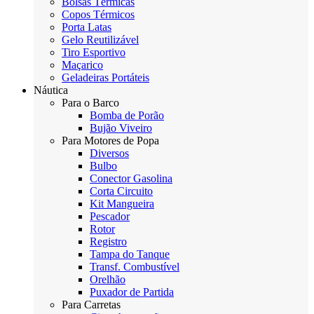
Bolsas Térmicas
Copos Térmicos
Porta Latas
Gelo Reutilizável
Tiro Esportivo
Maçarico
Geladeiras Portáteis
Náutica
Para o Barco
Bomba de Porão
Bujão Viveiro
Para Motores de Popa
Diversos
Bulbo
Conector Gasolina
Corta Circuito
Kit Mangueira
Pescador
Rotor
Registro
Tampa do Tanque
Transf. Combustível
Orelhão
Puxador de Partida
Para Carretas