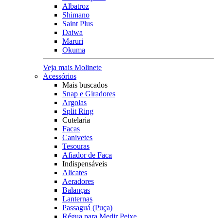
Albatroz
Shimano
Saint Plus
Daiwa
Maruri
Okuma
Veja mais Molinete
Acessórios
Mais buscados
Snap e Giradores
Argolas
Split Ring
Cutelaria
Facas
Canivetes
Tesouras
Afiador de Faca
Indispensáveis
Alicates
Aeradores
Balanças
Lanternas
Passaguá (Puça)
Régua para Medir Peixe