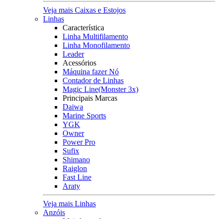
Veja mais Caixas e Estojos
Linhas
Característica
Linha Multifilamento
Linha Monofilamento
Leader
Acessórios
Máquina fazer Nó
Contador de Linhas
Magic Line(Monster 3x)
Principais Marcas
Daiwa
Marine Sports
YGK
Owner
Power Pro
Sufix
Shimano
Raiglon
Fast Line
Araty
Veja mais Linhas
Anzóis