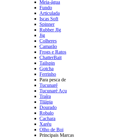
Meia-água
Fundo
Articulada
Iscas Soft
Spinner
Rubber JIg
Jig
Colheres
Camarão
Frogs e Ratos
ChatterBait
Tailspin
Gotcha
Ferrinho
Para pesca de
Tucunaré
Tucunaré Açu
Traíra
Tilápia
Dourado
Robalo
Cachara
Xaréu
Olho de Boi
Principais Marcas