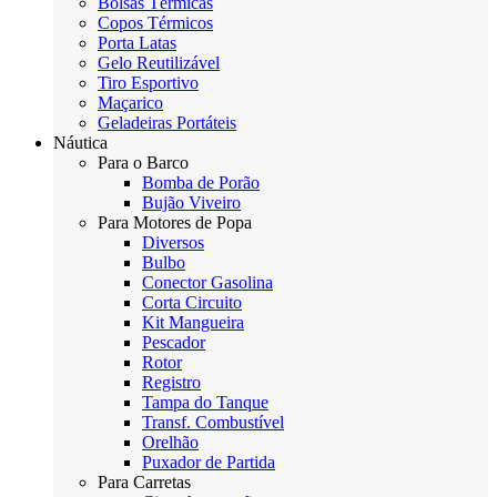
Bolsas Térmicas
Copos Térmicos
Porta Latas
Gelo Reutilizável
Tiro Esportivo
Maçarico
Geladeiras Portáteis
Náutica
Para o Barco
Bomba de Porão
Bujão Viveiro
Para Motores de Popa
Diversos
Bulbo
Conector Gasolina
Corta Circuito
Kit Mangueira
Pescador
Rotor
Registro
Tampa do Tanque
Transf. Combustível
Orelhão
Puxador de Partida
Para Carretas