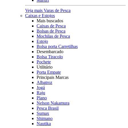
Maruri
Veja mais Varas de Pesca
Caixas e Estojos
Mais buscados
Caixas de Pesca
Bolsas de Pesca
Mochilas de Pesca
Estojo
Bolsa porta Carretilhas
Desembarcado
Bolsa Tiracolo
Pochete
Utilitário
Porta Empate
Principais Marcas
Albatroz
Jogá
Raju
Plano
Nelson Nakamura
Pesca Brasil
Sumax
Shimano
Nautika