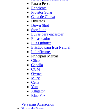
Para o Pescador
Repelente
Protetor Solar
Capa de Chuva
Diversos
Down Shot
Stop Line
Luvas para encastoar
Encastoador
Luz Química
Elástico para Isca Natural
Lubrificantes
Principais Marcas
Glico
Capella
CCM
Owner
Mury
Celta
Yara
Alligator
Blue Fox
Veja mais Acessórios
Varas de Pesca