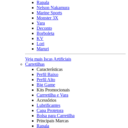
Rapala
Nelson Nakamura
Marine Sports
Monster 3X
Yara
Deconto
Borboleta
KV
Lori
Maruri
Veja mais Iscas Artificiais
Carretilhas
Características
Perfil Baixo
Perfil Alto
Big Game
Kits Promocionais
Carrretilha e Vara
Acessórios
Lubrificantes
Capa Protetora
Bolsa para Carretilha
Principais Marcas
Rapala