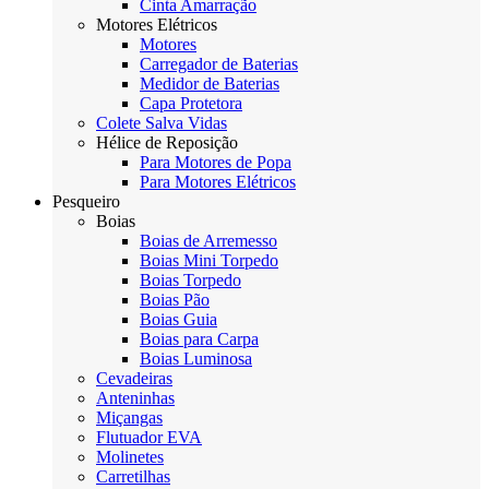
Cinta Amarração
Motores Elétricos
Motores
Carregador de Baterias
Medidor de Baterias
Capa Protetora
Colete Salva Vidas
Hélice de Reposição
Para Motores de Popa
Para Motores Elétricos
Pesqueiro
Boias
Boias de Arremesso
Boias Mini Torpedo
Boias Torpedo
Boias Pão
Boias Guia
Boias para Carpa
Boias Luminosa
Cevadeiras
Anteninhas
Miçangas
Flutuador EVA
Molinetes
Carretilhas