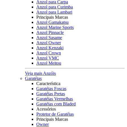
Anzol para Carpa
Anzol para Curimba
Anzol para Lambari
Principais Marcas
Anzol Gamakatsu
Anzol Marine Sports
Anzol Pinnacle
Anzol Sasame
Anzol Owner
Anzol Kenzaki
Anzol Crown
Anzol VMC
Anzol Meitou
Veja mais Anzóis
Garatéias
Característica
Garatéias Foscas
Garatéias Pretas
Garatéias Vermelhas
Garatéias com Bladed
Acessórios
Protetor de Garatéias
Principais Marcas
Owner