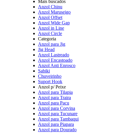
Mais buscados
Anzol Chinu
Anzol Maruseigo
Anzol Offset
Anzol Wide Gap
Anzol in Line
Anzol Circle
Categoria
Anzol para Jig
Jig Head
Anzol Lastreado
Anzol Encastoado
Anzol Anti Enrosco
Sabiki
Chuveirinho
Suport Hook
Anzol p/ Peixe
Anzol para Tilapia
Anzol para Traira
Anzol para Pacu
Anzol para Corvina
Anzol para Tucunare
Anzol para Tambaqui
Anzol para Piapara
Anzol para Dourado