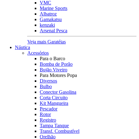
VMC
Marine Sports
Albatroz
Gamakatsu
kenzaki
Arsenal Pesca
Veja mais Garatéias
Náutica
Acessórios
Para o Barco
Bomba de Porão
Bujão Viveiro
Para Motores Popa
Diversos
Bulbo
Conector Gasolina
Corta Circuito
Kit Mangueira
Pescador
Rotor
Registro
Tampa Tanque
Transf. Combustível
Orelhão