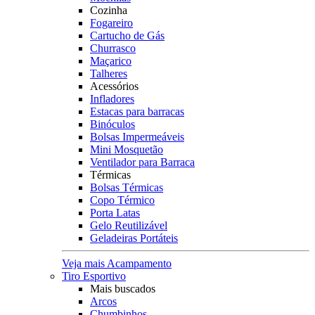
Cozinha
Fogareiro
Cartucho de Gás
Churrasco
Maçarico
Talheres
Acessórios
Infladores
Estacas para barracas
Binóculos
Bolsas Impermeáveis
Mini Mosquetão
Ventilador para Barraca
Térmicas
Bolsas Térmicas
Copo Térmico
Porta Latas
Gelo Reutilizável
Geladeiras Portáteis
Veja mais Acampamento
Tiro Esportivo
Mais buscados
Arcos
Chumbinhos