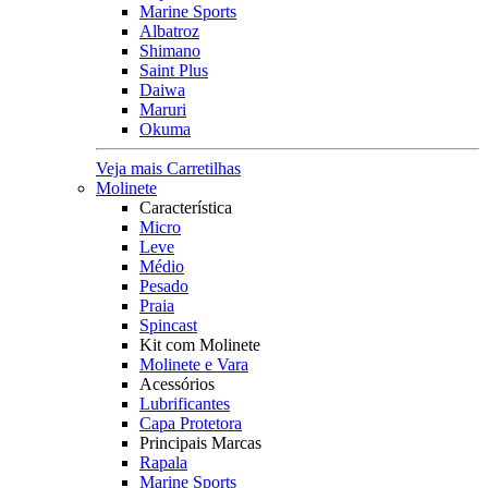
Marine Sports
Albatroz
Shimano
Saint Plus
Daiwa
Maruri
Okuma
Veja mais Carretilhas
Molinete
Característica
Micro
Leve
Médio
Pesado
Praia
Spincast
Kit com Molinete
Molinete e Vara
Acessórios
Lubrificantes
Capa Protetora
Principais Marcas
Rapala
Marine Sports