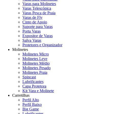
Varas para Molinetes
Varas Telescópica
Varas Pesca de Praia
Varas de Fly
Cinto de Apoio
Suporte para Varas
Porta Varas
Expositor de Varas
Salva Varas
Protetores e Organizador
Molinetes
Molinetes Micro
Molinetes Leve
Molinetes Médio
Molinetes Pesado
Molinetes Praia
Spincast
Lubrificantes
Capa Protetora
Kit Vara e Molinete
Carretilhas
Perfil Alto
Perfil Baixo
Big Game
Lubrificantes