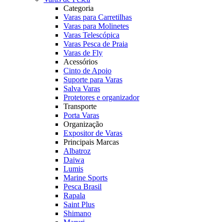
Categoria
Varas para Carretilhas
Varas para Molinetes
Varas Telescópica
Varas Pesca de Praia
Varas de Fly
Acessórios
Cinto de Apoio
Suporte para Varas
Salva Varas
Protetores e organizador
Transporte
Porta Varas
Organização
Expositor de Varas
Principais Marcas
Albatroz
Daiwa
Lumis
Marine Sports
Pesca Brasil
Rapala
Saint Plus
Shimano