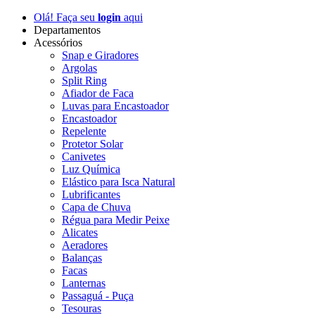
Olá! Faça seu
login
aqui
Departamentos
Acessórios
Snap e Giradores
Argolas
Split Ring
Afiador de Faca
Luvas para Encastoador
Encastoador
Repelente
Protetor Solar
Canivetes
Luz Química
Elástico para Isca Natural
Lubrificantes
Capa de Chuva
Régua para Medir Peixe
Alicates
Aeradores
Balanças
Facas
Lanternas
Passaguá - Puça
Tesouras