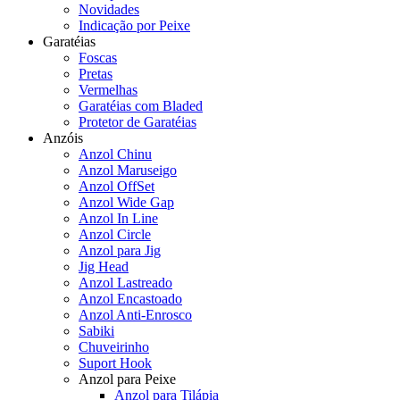
Novidades
Indicação por Peixe
Garatéias
Foscas
Pretas
Vermelhas
Garatéias com Bladed
Protetor de Garatéias
Anzóis
Anzol Chinu
Anzol Maruseigo
Anzol OffSet
Anzol Wide Gap
Anzol In Line
Anzol Circle
Anzol para Jig
Jig Head
Anzol Lastreado
Anzol Encastoado
Anzol Anti-Enrosco
Sabiki
Chuveirinho
Suport Hook
Anzol para Peixe
Anzol para Tilápia