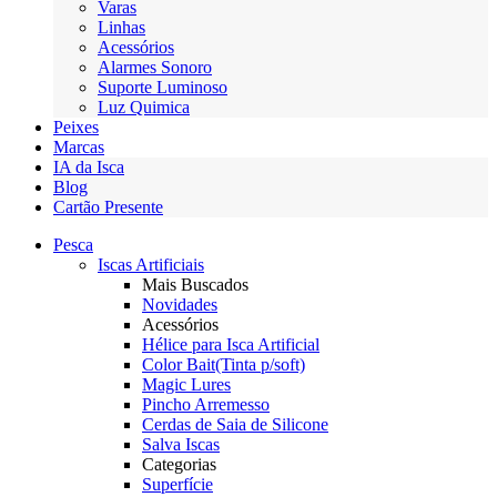
Varas
Linhas
Acessórios
Alarmes Sonoro
Suporte Luminoso
Luz Quimica
Peixes
Marcas
IA da Isca
Blog
Cartão Presente
Pesca
Iscas Artificiais
Mais Buscados
Novidades
Acessórios
Hélice para Isca Artificial
Color Bait(Tinta p/soft)
Magic Lures
Pincho Arremesso
Cerdas de Saia de Silicone
Salva Iscas
Categorias
Superfície