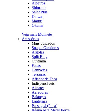
Albatroz
Shimano
Saint Plus
Daiwa
Maruri
Okuma
Veja mais Molinete
Acessórios
Mais buscados
Snap e Giradores
Argolas
Split Ring
Cutelaria
Facas
Canivetes
Tesouras
Afiador de Faca
Indispensáveis
Alicates
Aeradores
Balanças
Lanternas
Passaguá (Puça)
Régua para Medir Peixe