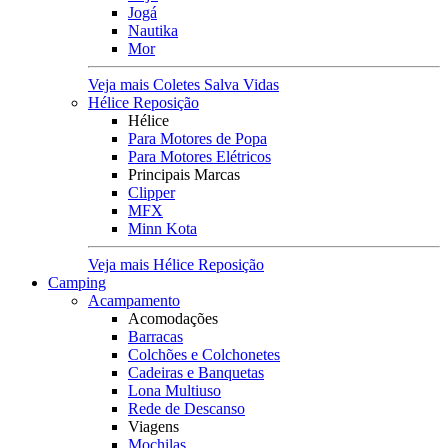
Jogá
Nautika
Mor
Veja mais Coletes Salva Vidas
Hélice Reposição
Hélice
Para Motores de Popa
Para Motores Elétricos
Principais Marcas
Clipper
MFX
Minn Kota
Veja mais Hélice Reposição
Camping
Acampamento
Acomodações
Barracas
Colchões e Colchonetes
Cadeiras e Banquetas
Lona Multiuso
Rede de Descanso
Viagens
Mochilas