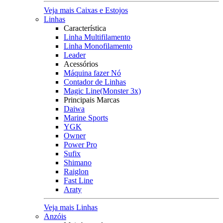
Veja mais Caixas e Estojos
Linhas
Característica
Linha Multifilamento
Linha Monofilamento
Leader
Acessórios
Máquina fazer Nó
Contador de Linhas
Magic Line(Monster 3x)
Principais Marcas
Daiwa
Marine Sports
YGK
Owner
Power Pro
Sufix
Shimano
Raiglon
Fast Line
Araty
Veja mais Linhas
Anzóis