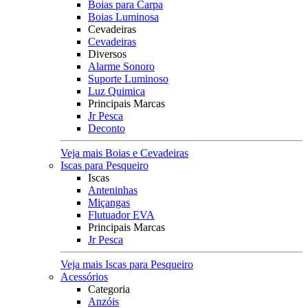
Boias para Carpa
Boias Luminosa
Cevadeiras
Cevadeiras
Diversos
Alarme Sonoro
Suporte Luminoso
Luz Quimica
Principais Marcas
Jr Pesca
Deconto
Veja mais Boias e Cevadeiras
Iscas para Pesqueiro
Iscas
Anteninhas
Miçangas
Flutuador EVA
Principais Marcas
Jr Pesca
Veja mais Iscas para Pesqueiro
Acessórios
Categoria
Anzóis