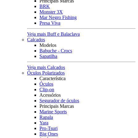
Principais Marcas
BRK
Monster 3X
Mar Negro Fishing
Presa Viva
Veja mais Buff e Balaclava
Calçados
Modelos
Babuche - Crocs
Sapatilha
Veja mais Calçados
Óculos Polarizados
Característica
Óculos
Clip-on
Acessórios
Segurador de óculos
Principais Marcas
Marine Sports
Rapala
Yara
Pro-Tsuri
Big Ones