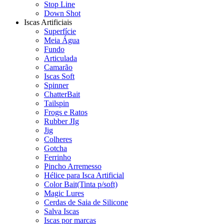
Stop Line
Down Shot
Iscas Artificiais
Superfície
Meia Água
Fundo
Articulada
Camarão
Iscas Soft
Spinner
ChatterBait
Tailspin
Frogs e Ratos
Rubber JIg
Jig
Colheres
Gotcha
Ferrinho
Pincho Arremesso
Hélice para Isca Artificial
Color Bait(Tinta p/soft)
Magic Lures
Cerdas de Saia de Silicone
Salva Iscas
Iscas por marcas