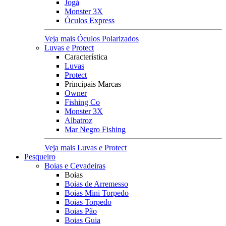
Jogá
Monster 3X
Óculos Express
Veja mais Óculos Polarizados
Luvas e Protect
Característica
Luvas
Protect
Principais Marcas
Owner
Fishing Co
Monster 3X
Albatroz
Mar Negro Fishing
Veja mais Luvas e Protect
Pesqueiro
Boias e Cevadeiras
Boias
Boias de Arremesso
Boias Mini Torpedo
Boias Torpedo
Boias Pão
Boias Guia