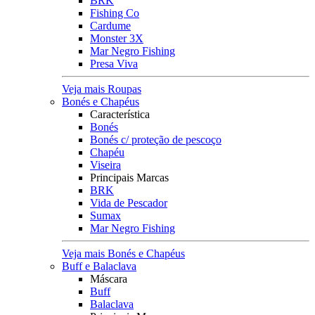
BRK
Fishing Co
Cardume
Monster 3X
Mar Negro Fishing
Presa Viva
Veja mais Roupas
Bonés e Chapéus
Característica
Bonés
Bonés c/ proteção de pescoço
Chapéu
Viseira
Principais Marcas
BRK
Vida de Pescador
Sumax
Mar Negro Fishing
Veja mais Bonés e Chapéus
Buff e Balaclava
Máscara
Buff
Balaclava