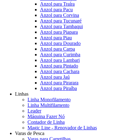
Anzol para Traíra
Anzol para Pacu
Anzol para Corvina
Anzol para Tucunaré
Anzol para Tambaqui
Anzol para Piapara
Anzol para Piau
Anzol para Dourado
Anzol para Carpa
Anzol para Curimba
Anzol para Lambari
Anzol para Pintado
Anzol para Cachara
Anzol para Jaú
Anzol para Pirarara
Anzol para Piraíba
Linhas
Linha Monofilamento
Linha Multifilamento
Leader
Máquina Fazer Nó
Contador de Linha
Magic Line - Renovador de Linhas
Varas de Pesca
Varas para Carretilhas