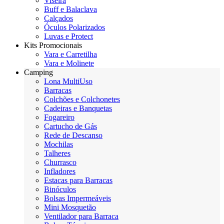
Viseira
Buff e Balaclava
Calçados
Óculos Polarizados
Luvas e Protect
Kits Promocionais
Vara e Carretilha
Vara e Molinete
Camping
Lona MultiUso
Barracas
Colchões e Colchonetes
Cadeiras e Banquetas
Fogareiro
Cartucho de Gás
Rede de Descanso
Mochilas
Talheres
Churrasco
Infladores
Estacas para Barracas
Binóculos
Bolsas Impermeáveis
Mini Mosquetão
Ventilador para Barraca