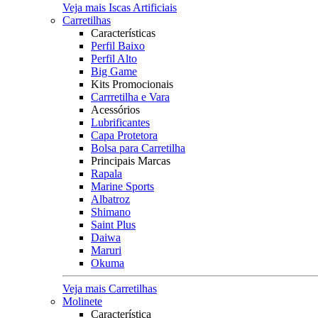
Veja mais Iscas Artificiais
Carretilhas
Características
Perfil Baixo
Perfil Alto
Big Game
Kits Promocionais
Carrretilha e Vara
Acessórios
Lubrificantes
Capa Protetora
Bolsa para Carretilha
Principais Marcas
Rapala
Marine Sports
Albatroz
Shimano
Saint Plus
Daiwa
Maruri
Okuma
Veja mais Carretilhas
Molinete
Característica