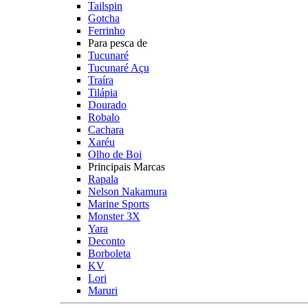
Tailspin
Gotcha
Ferrinho
Para pesca de
Tucunaré
Tucunaré Açu
Traíra
Tilápia
Dourado
Robalo
Cachara
Xaréu
Olho de Boi
Principais Marcas
Rapala
Nelson Nakamura
Marine Sports
Monster 3X
Yara
Deconto
Borboleta
KV
Lori
Maruri