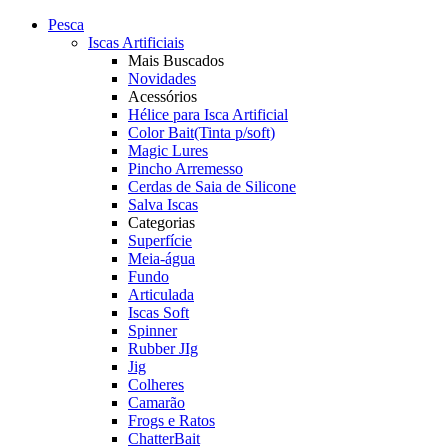
Pesca
Iscas Artificiais
Mais Buscados
Novidades
Acessórios
Hélice para Isca Artificial
Color Bait(Tinta p/soft)
Magic Lures
Pincho Arremesso
Cerdas de Saia de Silicone
Salva Iscas
Categorias
Superfície
Meia-água
Fundo
Articulada
Iscas Soft
Spinner
Rubber JIg
Jig
Colheres
Camarão
Frogs e Ratos
ChatterBait