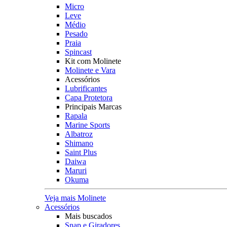
Micro
Leve
Médio
Pesado
Praia
Spincast
Kit com Molinete
Molinete e Vara
Acessórios
Lubrificantes
Capa Protetora
Principais Marcas
Rapala
Marine Sports
Albatroz
Shimano
Saint Plus
Daiwa
Maruri
Okuma
Veja mais Molinete
Acessórios
Mais buscados
Snap e Giradores