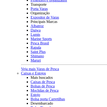
Protetores e organizador
Transporte
Porta Varas
Organização
Expositor de Varas
Principais Marcas
Albatroz
Daiwa
Lumis
Marine Sports
Pesca Brasil
Rapala
Saint Plus
Shimano
Maruri
Veja mais Varas de Pesca
Caixas e Estojos
Mais buscados
Caixas de Pesca
Bolsas de Pesca
Mochilas de Pesca
Estojo
Bolsa porta Carretilhas
Desembarcado