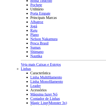
Bolsa Tiracolo
Pochete
Utilitário
Porta Empate
Principais Marcas
Albatroz
Jogá
Raju
Plano
Nelson Nakamura
Pesca Brasil
Sumax
Shimano
Nautika
Veja mais Caixas e Estojos
Linhas
Característica
Linha Multifilamento
Linha Monofilamento
Leader
Acessórios
Máquina fazer Nó
Contador de Linhas
Magic Line(Monster 3x)