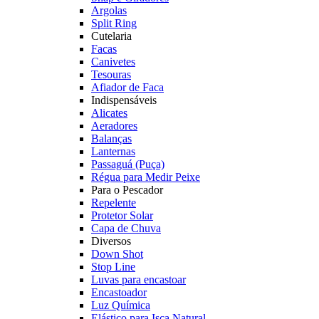
Argolas
Split Ring
Cutelaria
Facas
Canivetes
Tesouras
Afiador de Faca
Indispensáveis
Alicates
Aeradores
Balanças
Lanternas
Passaguá (Puça)
Régua para Medir Peixe
Para o Pescador
Repelente
Protetor Solar
Capa de Chuva
Diversos
Down Shot
Stop Line
Luvas para encastoar
Encastoador
Luz Química
Elástico para Isca Natural