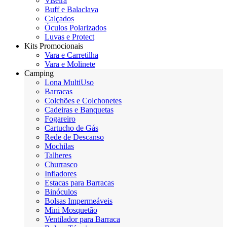
Viseira
Buff e Balaclava
Calçados
Óculos Polarizados
Luvas e Protect
Kits Promocionais
Vara e Carretilha
Vara e Molinete
Camping
Lona MultiUso
Barracas
Colchões e Colchonetes
Cadeiras e Banquetas
Fogareiro
Cartucho de Gás
Rede de Descanso
Mochilas
Talheres
Churrasco
Infladores
Estacas para Barracas
Binóculos
Bolsas Impermeáveis
Mini Mosquetão
Ventilador para Barraca