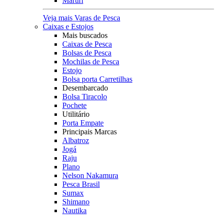
Maruri
Veja mais Varas de Pesca
Caixas e Estojos
Mais buscados
Caixas de Pesca
Bolsas de Pesca
Mochilas de Pesca
Estojo
Bolsa porta Carretilhas
Desembarcado
Bolsa Tiracolo
Pochete
Utilitário
Porta Empate
Principais Marcas
Albatroz
Jogá
Raju
Plano
Nelson Nakamura
Pesca Brasil
Sumax
Shimano
Nautika