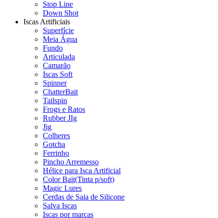
Stop Line
Down Shot
Iscas Artificiais
Superfície
Meia Água
Fundo
Articulada
Camarão
Iscas Soft
Spinner
ChatterBait
Tailspin
Frogs e Ratos
Rubber JIg
Jig
Colheres
Gotcha
Ferrinho
Pincho Arremesso
Hélice para Isca Artificial
Color Bait(Tinta p/soft)
Magic Lures
Cerdas de Saia de Silicone
Salva Iscas
Iscas por marcas