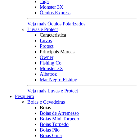
Jogá
Monster 3X
Óculos Express
Veja mais Óculos Polarizados
Luvas e Protect
Característica
Luvas
Protect
Principais Marcas
Owner
Fishing Co
Monster 3X
Albatroz
Mar Negro Fishing
Veja mais Luvas e Protect
Pesqueiro
Boias e Cevadeiras
Boias
Boias de Arremesso
Boias Mini Torpedo
Boias Torpedo
Boias Pão
Boias Guia