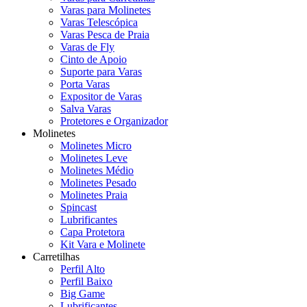
Varas para Molinetes
Varas Telescópica
Varas Pesca de Praia
Varas de Fly
Cinto de Apoio
Suporte para Varas
Porta Varas
Expositor de Varas
Salva Varas
Protetores e Organizador
Molinetes
Molinetes Micro
Molinetes Leve
Molinetes Médio
Molinetes Pesado
Molinetes Praia
Spincast
Lubrificantes
Capa Protetora
Kit Vara e Molinete
Carretilhas
Perfil Alto
Perfil Baixo
Big Game
Lubrificantes