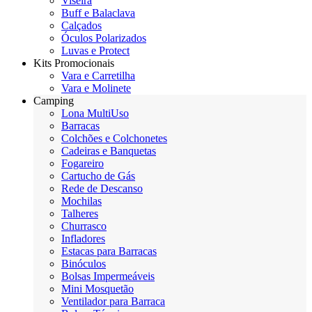
Viseira
Buff e Balaclava
Calçados
Óculos Polarizados
Luvas e Protect
Kits Promocionais
Vara e Carretilha
Vara e Molinete
Camping
Lona MultiUso
Barracas
Colchões e Colchonetes
Cadeiras e Banquetas
Fogareiro
Cartucho de Gás
Rede de Descanso
Mochilas
Talheres
Churrasco
Infladores
Estacas para Barracas
Binóculos
Bolsas Impermeáveis
Mini Mosquetão
Ventilador para Barraca