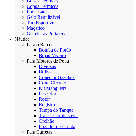
Bolsas Térmicas
Copos Térmicos
Porta Latas
Gelo Reutilizável
Tiro Esportivo
Maçarico
Geladeiras Portáteis
Náutica
Para o Barco
Bomba de Porão
Bujão Viveiro
Para Motores de Popa
Diversos
Bulbo
Conector Gasolina
Corta Circuito
Kit Mangueira
Pescador
Rotor
Registro
Tampa do Tanque
Transf. Combustível
Orelhão
Puxador de Partida
Para Carretas