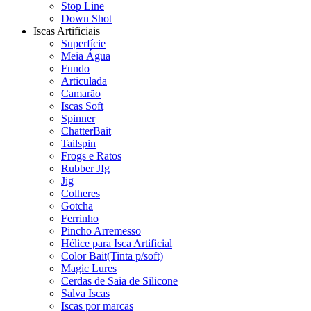
Stop Line
Down Shot
Iscas Artificiais
Superfície
Meia Água
Fundo
Articulada
Camarão
Iscas Soft
Spinner
ChatterBait
Tailspin
Frogs e Ratos
Rubber JIg
Jig
Colheres
Gotcha
Ferrinho
Pincho Arremesso
Hélice para Isca Artificial
Color Bait(Tinta p/soft)
Magic Lures
Cerdas de Saia de Silicone
Salva Iscas
Iscas por marcas