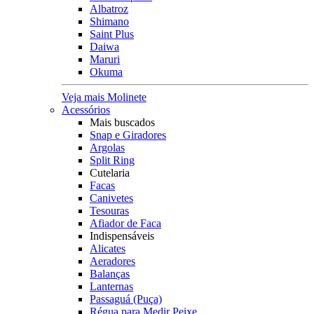
Albatroz
Shimano
Saint Plus
Daiwa
Maruri
Okuma
Veja mais Molinete
Acessórios
Mais buscados
Snap e Giradores
Argolas
Split Ring
Cutelaria
Facas
Canivetes
Tesouras
Afiador de Faca
Indispensáveis
Alicates
Aeradores
Balanças
Lanternas
Passaguá (Puça)
Régua para Medir Peixe