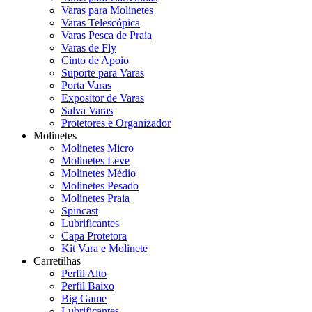
Varas para Molinetes
Varas Telescópica
Varas Pesca de Praia
Varas de Fly
Cinto de Apoio
Suporte para Varas
Porta Varas
Expositor de Varas
Salva Varas
Protetores e Organizador
Molinetes
Molinetes Micro
Molinetes Leve
Molinetes Médio
Molinetes Pesado
Molinetes Praia
Spincast
Lubrificantes
Capa Protetora
Kit Vara e Molinete
Carretilhas
Perfil Alto
Perfil Baixo
Big Game
Lubrificantes