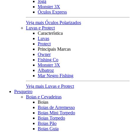
Jogá
Monster 3X
Óculos Express
Veja mais Óculos Polarizados
Luvas e Protect
Característica
Luvas
Protect
Principais Marcas
Owner
Fishing Co
Monster 3X
Albatroz
Mar Negro Fishing
Veja mais Luvas e Protect
Pesqueiro
Boias e Cevadeiras
Boias
Boias de Arremesso
Boias Mini Torpedo
Boias Torpedo
Boias Pão
Boias Guia