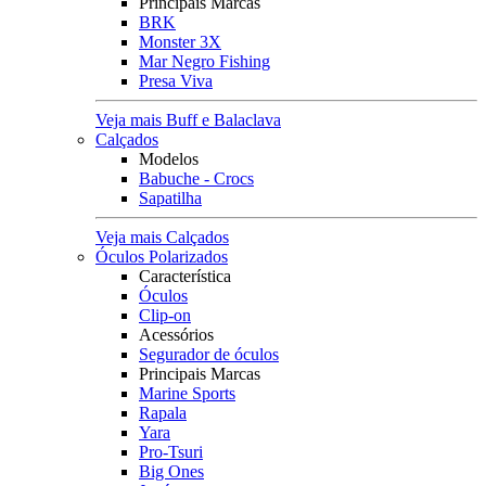
Principais Marcas
BRK
Monster 3X
Mar Negro Fishing
Presa Viva
Veja mais Buff e Balaclava
Calçados
Modelos
Babuche - Crocs
Sapatilha
Veja mais Calçados
Óculos Polarizados
Característica
Óculos
Clip-on
Acessórios
Segurador de óculos
Principais Marcas
Marine Sports
Rapala
Yara
Pro-Tsuri
Big Ones