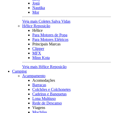
Jogá
Nautika
Mor
Veja mais Coletes Salva Vidas
Hélice Reposição
Hélice
Para Motores de Popa
Para Motores Elétricos
Principais Marcas
Clipper
MFX
Minn Kota
Veja mais Hélice Reposição
Camping
Acampamento
Acomodações
Barracas
Colchões e Colchonetes
Cadeiras e Banquetas
Lona Multiuso
Rede de Descanso
Viagens
Mochilas