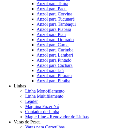
Anzol para Traíra
Anzol para Pacu
Anzol para Corvina
Anzol para Tucunaré
Anzol para Tambaqui
Anzol para Piapara
Anzol para Piau
Anzol para Dourado
Anzol para Carpa
Anzol para Curimba
Anzol para Lambari
Anzol para Pintado
Anzol para Cachara
Anzol para Jaú
Anzol para Pirarara
Anzol para Piraíba
Linhas
Linha Monofilamento
Linha Multifilamento
Leader
Máquina Fazer Nó
Contador de Linha
Magic Line - Renovador de Linhas
Varas de Pesca
Varas para Carretilhas