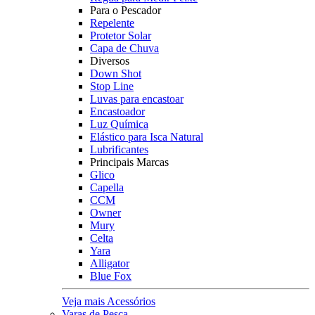
Para o Pescador
Repelente
Protetor Solar
Capa de Chuva
Diversos
Down Shot
Stop Line
Luvas para encastoar
Encastoador
Luz Química
Elástico para Isca Natural
Lubrificantes
Principais Marcas
Glico
Capella
CCM
Owner
Mury
Celta
Yara
Alligator
Blue Fox
Veja mais Acessórios
Varas de Pesca