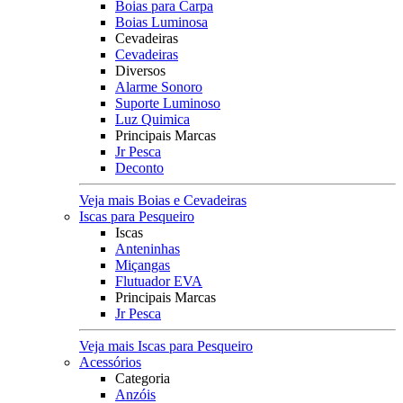
Boias para Carpa
Boias Luminosa
Cevadeiras
Cevadeiras
Diversos
Alarme Sonoro
Suporte Luminoso
Luz Quimica
Principais Marcas
Jr Pesca
Deconto
Veja mais Boias e Cevadeiras
Iscas para Pesqueiro
Iscas
Anteninhas
Miçangas
Flutuador EVA
Principais Marcas
Jr Pesca
Veja mais Iscas para Pesqueiro
Acessórios
Categoria
Anzóis