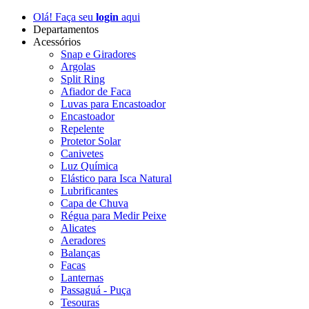
Olá! Faça seu
login
aqui
Departamentos
Acessórios
Snap e Giradores
Argolas
Split Ring
Afiador de Faca
Luvas para Encastoador
Encastoador
Repelente
Protetor Solar
Canivetes
Luz Química
Elástico para Isca Natural
Lubrificantes
Capa de Chuva
Régua para Medir Peixe
Alicates
Aeradores
Balanças
Facas
Lanternas
Passaguá - Puça
Tesouras