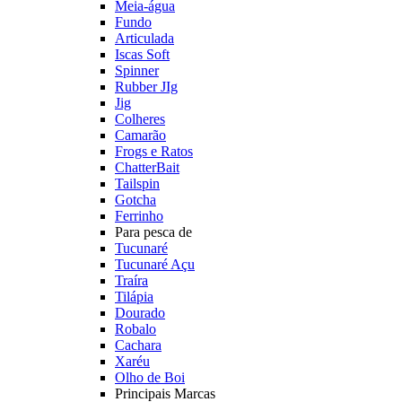
Meia-água
Fundo
Articulada
Iscas Soft
Spinner
Rubber JIg
Jig
Colheres
Camarão
Frogs e Ratos
ChatterBait
Tailspin
Gotcha
Ferrinho
Para pesca de
Tucunaré
Tucunaré Açu
Traíra
Tilápia
Dourado
Robalo
Cachara
Xaréu
Olho de Boi
Principais Marcas