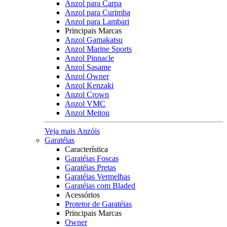
Anzol para Carpa
Anzol para Curimba
Anzol para Lambari
Principais Marcas
Anzol Gamakatsu
Anzol Marine Sports
Anzol Pinnacle
Anzol Sasame
Anzol Owner
Anzol Kenzaki
Anzol Crown
Anzol VMC
Anzol Meitou
Veja mais Anzóis
Garatéias
Característica
Garatéias Foscas
Garatéias Pretas
Garatéias Vermelhas
Garatéias com Bladed
Acessórios
Protetor de Garatéias
Principais Marcas
Owner