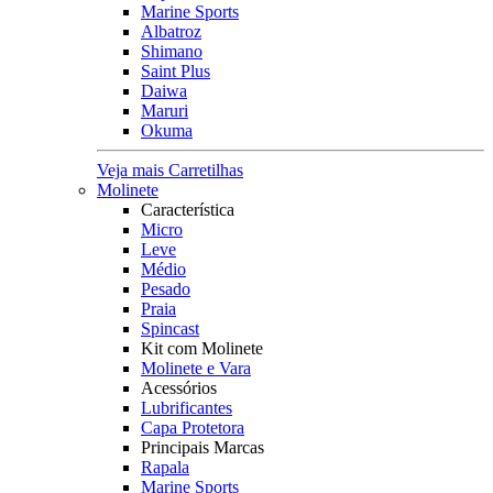
Marine Sports
Albatroz
Shimano
Saint Plus
Daiwa
Maruri
Okuma
Veja mais Carretilhas
Molinete
Característica
Micro
Leve
Médio
Pesado
Praia
Spincast
Kit com Molinete
Molinete e Vara
Acessórios
Lubrificantes
Capa Protetora
Principais Marcas
Rapala
Marine Sports