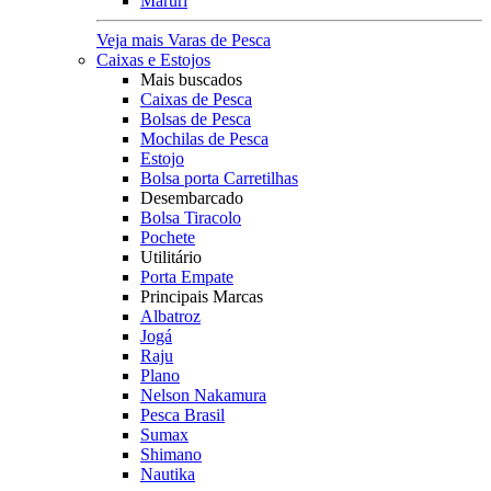
Maruri
Veja mais Varas de Pesca
Caixas e Estojos
Mais buscados
Caixas de Pesca
Bolsas de Pesca
Mochilas de Pesca
Estojo
Bolsa porta Carretilhas
Desembarcado
Bolsa Tiracolo
Pochete
Utilitário
Porta Empate
Principais Marcas
Albatroz
Jogá
Raju
Plano
Nelson Nakamura
Pesca Brasil
Sumax
Shimano
Nautika