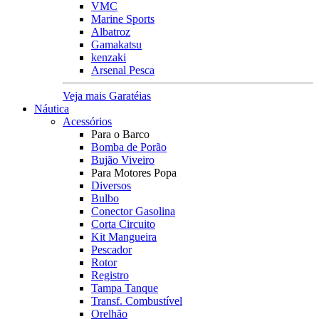
VMC
Marine Sports
Albatroz
Gamakatsu
kenzaki
Arsenal Pesca
Veja mais Garatéias
Náutica
Acessórios
Para o Barco
Bomba de Porão
Bujão Viveiro
Para Motores Popa
Diversos
Bulbo
Conector Gasolina
Corta Circuito
Kit Mangueira
Pescador
Rotor
Registro
Tampa Tanque
Transf. Combustível
Orelhão