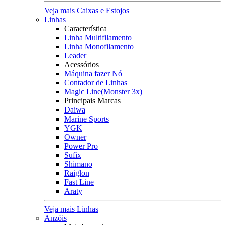
Veja mais Caixas e Estojos
Linhas
Característica
Linha Multifilamento
Linha Monofilamento
Leader
Acessórios
Máquina fazer Nó
Contador de Linhas
Magic Line(Monster 3x)
Principais Marcas
Daiwa
Marine Sports
YGK
Owner
Power Pro
Sufix
Shimano
Raiglon
Fast Line
Araty
Veja mais Linhas
Anzóis