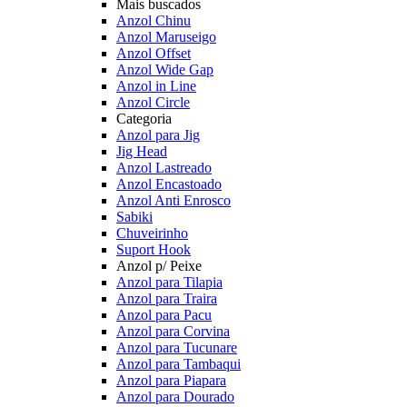
Mais buscados
Anzol Chinu
Anzol Maruseigo
Anzol Offset
Anzol Wide Gap
Anzol in Line
Anzol Circle
Categoria
Anzol para Jig
Jig Head
Anzol Lastreado
Anzol Encastoado
Anzol Anti Enrosco
Sabiki
Chuveirinho
Suport Hook
Anzol p/ Peixe
Anzol para Tilapia
Anzol para Traira
Anzol para Pacu
Anzol para Corvina
Anzol para Tucunare
Anzol para Tambaqui
Anzol para Piapara
Anzol para Dourado