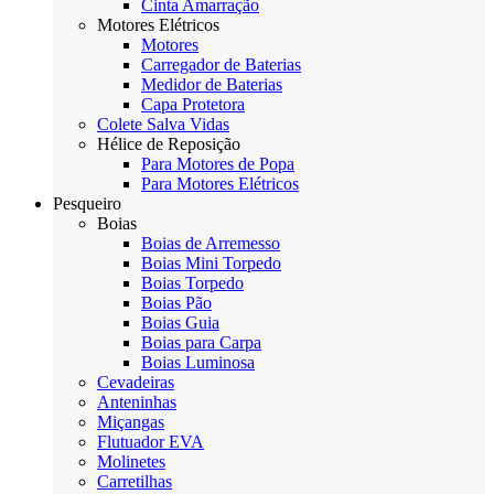
Cinta Amarração
Motores Elétricos
Motores
Carregador de Baterias
Medidor de Baterias
Capa Protetora
Colete Salva Vidas
Hélice de Reposição
Para Motores de Popa
Para Motores Elétricos
Pesqueiro
Boias
Boias de Arremesso
Boias Mini Torpedo
Boias Torpedo
Boias Pão
Boias Guia
Boias para Carpa
Boias Luminosa
Cevadeiras
Anteninhas
Miçangas
Flutuador EVA
Molinetes
Carretilhas