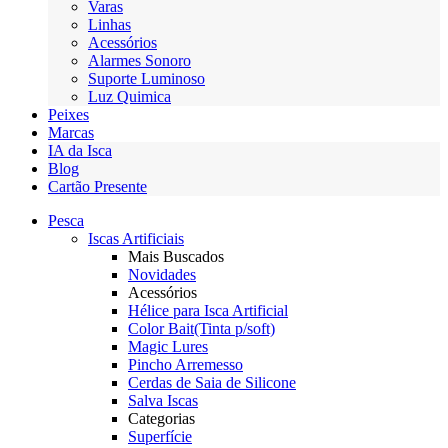
Varas
Linhas
Acessórios
Alarmes Sonoro
Suporte Luminoso
Luz Quimica
Peixes
Marcas
IA da Isca
Blog
Cartão Presente
Pesca
Iscas Artificiais
Mais Buscados
Novidades
Acessórios
Hélice para Isca Artificial
Color Bait(Tinta p/soft)
Magic Lures
Pincho Arremesso
Cerdas de Saia de Silicone
Salva Iscas
Categorias
Superfície