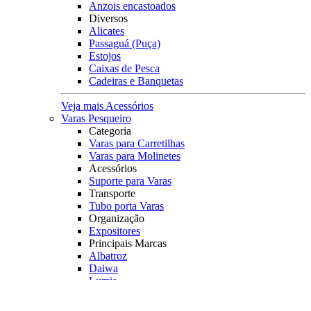
Anzois encastoados
Diversos
Alicates
Passaguá (Puça)
Estojos
Caixas de Pesca
Cadeiras e Banquetas
Veja mais Acessórios
Varas Pesqueiro
Categoria
Varas para Carretilhas
Varas para Molinetes
Acessórios
Suporte para Varas
Transporte
Tubo porta Varas
Organização
Expositores
Principais Marcas
Albatroz
Daiwa
Lumis
Marine Sports
Pesca Brasil