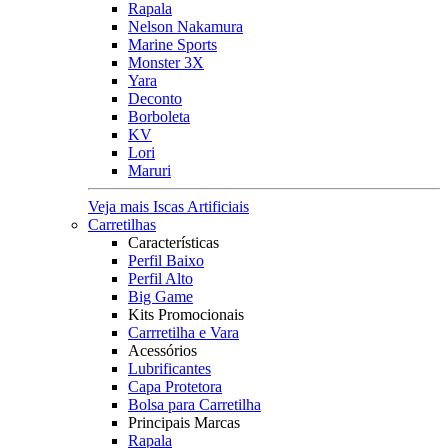
Rapala
Nelson Nakamura
Marine Sports
Monster 3X
Yara
Deconto
Borboleta
KV
Lori
Maruri
Veja mais Iscas Artificiais
Carretilhas
Características
Perfil Baixo
Perfil Alto
Big Game
Kits Promocionais
Carrretilha e Vara
Acessórios
Lubrificantes
Capa Protetora
Bolsa para Carretilha
Principais Marcas
Rapala