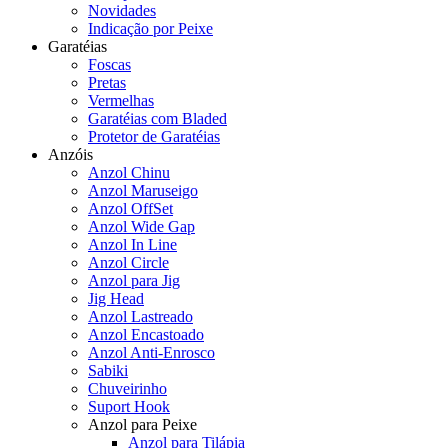
Novidades
Indicação por Peixe
Garatéias
Foscas
Pretas
Vermelhas
Garatéias com Bladed
Protetor de Garatéias
Anzóis
Anzol Chinu
Anzol Maruseigo
Anzol OffSet
Anzol Wide Gap
Anzol In Line
Anzol Circle
Anzol para Jig
Jig Head
Anzol Lastreado
Anzol Encastoado
Anzol Anti-Enrosco
Sabiki
Chuveirinho
Suport Hook
Anzol para Peixe
Anzol para Tilápia