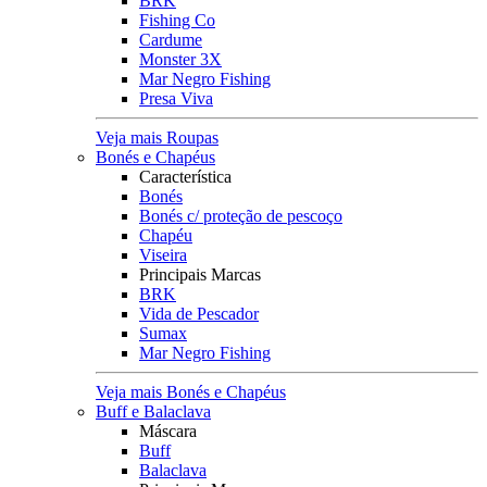
BRK
Fishing Co
Cardume
Monster 3X
Mar Negro Fishing
Presa Viva
Veja mais Roupas
Bonés e Chapéus
Característica
Bonés
Bonés c/ proteção de pescoço
Chapéu
Viseira
Principais Marcas
BRK
Vida de Pescador
Sumax
Mar Negro Fishing
Veja mais Bonés e Chapéus
Buff e Balaclava
Máscara
Buff
Balaclava