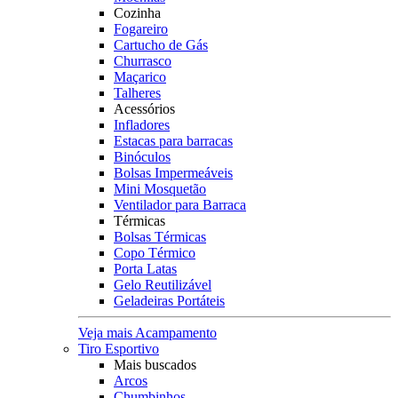
Cozinha
Fogareiro
Cartucho de Gás
Churrasco
Maçarico
Talheres
Acessórios
Infladores
Estacas para barracas
Binóculos
Bolsas Impermeáveis
Mini Mosquetão
Ventilador para Barraca
Térmicas
Bolsas Térmicas
Copo Térmico
Porta Latas
Gelo Reutilizável
Geladeiras Portáteis
Veja mais Acampamento
Tiro Esportivo
Mais buscados
Arcos
Chumbinhos