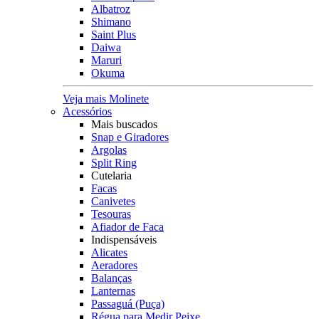
Albatroz
Shimano
Saint Plus
Daiwa
Maruri
Okuma
Veja mais Molinete
Acessórios
Mais buscados
Snap e Giradores
Argolas
Split Ring
Cutelaria
Facas
Canivetes
Tesouras
Afiador de Faca
Indispensáveis
Alicates
Aeradores
Balanças
Lanternas
Passaguá (Puça)
Régua para Medir Peixe