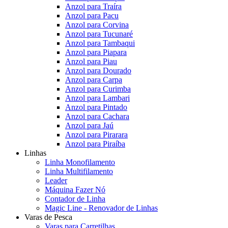
Anzol para Traíra
Anzol para Pacu
Anzol para Corvina
Anzol para Tucunaré
Anzol para Tambaqui
Anzol para Piapara
Anzol para Piau
Anzol para Dourado
Anzol para Carpa
Anzol para Curimba
Anzol para Lambari
Anzol para Pintado
Anzol para Cachara
Anzol para Jaú
Anzol para Pirarara
Anzol para Piraíba
Linhas
Linha Monofilamento
Linha Multifilamento
Leader
Máquina Fazer Nó
Contador de Linha
Magic Line - Renovador de Linhas
Varas de Pesca
Varas para Carretilhas