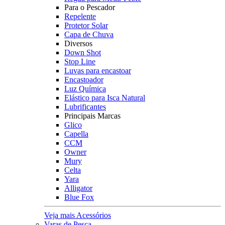
Para o Pescador
Repelente
Protetor Solar
Capa de Chuva
Diversos
Down Shot
Stop Line
Luvas para encastoar
Encastoador
Luz Química
Elástico para Isca Natural
Lubrificantes
Principais Marcas
Glico
Capella
CCM
Owner
Mury
Celta
Yara
Alligator
Blue Fox
Veja mais Acessórios
Varas de Pesca