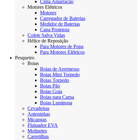
Cinta Amarração
Motores Elétricos
Motores
Carregador de Baterias
Medidor de Baterias
Capa Protetora
Colete Salva Vidas
Hélice de Reposição
Para Motores de Popa
Para Motores Elétricos
Pesqueiro
Boias
Boias de Arremesso
Boias Mini Torpedo
Boias Torpedo
Boias Pão
Boias Guia
Boias para Carpa
Boias Luminosa
Cevadeiras
Anteninhas
Miçangas
Flutuador EVA
Molinetes
Carretilhas