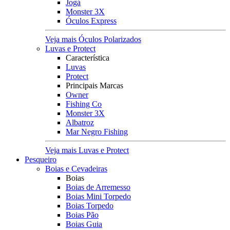
Jogá
Monster 3X
Óculos Express
Veja mais Óculos Polarizados
Luvas e Protect
Característica
Luvas
Protect
Principais Marcas
Owner
Fishing Co
Monster 3X
Albatroz
Mar Negro Fishing
Veja mais Luvas e Protect
Pesqueiro
Boias e Cevadeiras
Boias
Boias de Arremesso
Boias Mini Torpedo
Boias Torpedo
Boias Pão
Boias Guia