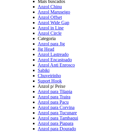
Mais buscados
Anzol Chinu
Anzol Maruseigo
Anzol Offset
Anzol Wide Gap
Anzol in Line
Anzol Circle
Categoria
Anzol para Jig
Jig Head
Anzol Lastreado
Anzol Encastoado
Anzol Anti Enrosco
Sabiki
Chuveirinho
Suport Hook
Anzol p/ Peixe
Anzol para Tilapia
Anzol para Traira
Anzol para Pacu
Anzol para Corvina
Anzol para Tucunare
Anzol para Tambaqui
Anzol para Piapara
Anzol para Dourado