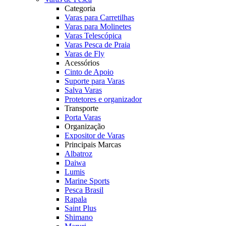
Categoria
Varas para Carretilhas
Varas para Molinetes
Varas Telescópica
Varas Pesca de Praia
Varas de Fly
Acessórios
Cinto de Apoio
Suporte para Varas
Salva Varas
Protetores e organizador
Transporte
Porta Varas
Organização
Expositor de Varas
Principais Marcas
Albatroz
Daiwa
Lumis
Marine Sports
Pesca Brasil
Rapala
Saint Plus
Shimano