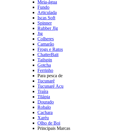
Meia-água
Fundo
Articulada
Iscas Soft
Spinner
Rubber JIg
Jig
Colheres
Camarão
Frogs e Ratos
ChatterBait
Tailspin
Gotcha
Ferrinho
Para pesca de
Tucunaré
Tucunaré Açu
Traíra
Tilápia
Dourado
Robalo
Cachara
Xaréu
Olho de Boi
Principais Marcas