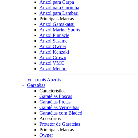
Anzol para Carpa
Anzol para Curimba
Anzol para Lambari
Principais Marcas
Anzol Gamakatsu
Anzol Marine Sports
Anzol Pinnacle
Anzol Sasame
Anzol Owner
Anzol Kenzaki
Anzol Crown
Anzol VMC
Anzol Meitou
Veja mais Anzóis
Garatéias
Característica
Garatéias Foscas
Garatéias Pretas
Garatéias Vermelhas
Garatéias com Bladed
Acessórios
Protetor de Garatéias
Principais Marcas
Owner