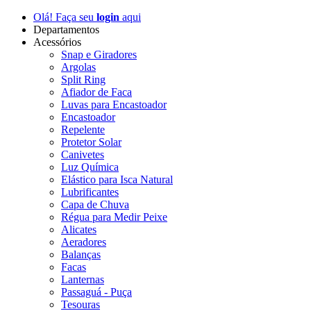
Olá! Faça seu
login
aqui
Departamentos
Acessórios
Snap e Giradores
Argolas
Split Ring
Afiador de Faca
Luvas para Encastoador
Encastoador
Repelente
Protetor Solar
Canivetes
Luz Química
Elástico para Isca Natural
Lubrificantes
Capa de Chuva
Régua para Medir Peixe
Alicates
Aeradores
Balanças
Facas
Lanternas
Passaguá - Puça
Tesouras