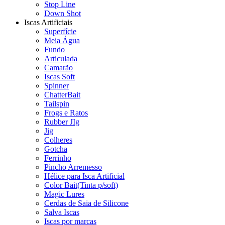
Stop Line
Down Shot
Iscas Artificiais
Superfície
Meia Água
Fundo
Articulada
Camarão
Iscas Soft
Spinner
ChatterBait
Tailspin
Frogs e Ratos
Rubber JIg
Jig
Colheres
Gotcha
Ferrinho
Pincho Arremesso
Hélice para Isca Artificial
Color Bait(Tinta p/soft)
Magic Lures
Cerdas de Saia de Silicone
Salva Iscas
Iscas por marcas