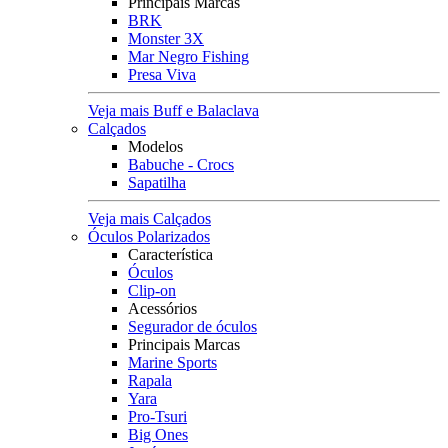
Principais Marcas
BRK
Monster 3X
Mar Negro Fishing
Presa Viva
Veja mais Buff e Balaclava
Calçados
Modelos
Babuche - Crocs
Sapatilha
Veja mais Calçados
Óculos Polarizados
Característica
Óculos
Clip-on
Acessórios
Segurador de óculos
Principais Marcas
Marine Sports
Rapala
Yara
Pro-Tsuri
Big Ones