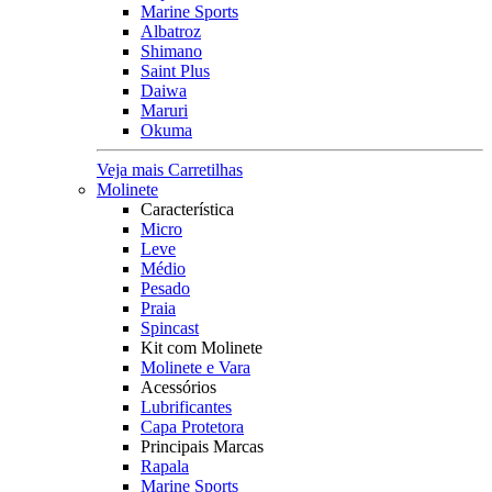
Marine Sports
Albatroz
Shimano
Saint Plus
Daiwa
Maruri
Okuma
Veja mais Carretilhas
Molinete
Característica
Micro
Leve
Médio
Pesado
Praia
Spincast
Kit com Molinete
Molinete e Vara
Acessórios
Lubrificantes
Capa Protetora
Principais Marcas
Rapala
Marine Sports