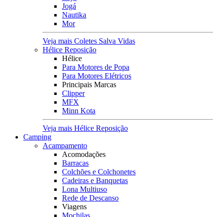
Jogá
Nautika
Mor
Veja mais Coletes Salva Vidas
Hélice Reposição
Hélice
Para Motores de Popa
Para Motores Elétricos
Principais Marcas
Clipper
MFX
Minn Kota
Veja mais Hélice Reposição
Camping
Acampamento
Acomodações
Barracas
Colchões e Colchonetes
Cadeiras e Banquetas
Lona Multiuso
Rede de Descanso
Viagens
Mochilas