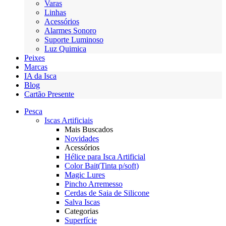
Varas
Linhas
Acessórios
Alarmes Sonoro
Suporte Luminoso
Luz Quimica
Peixes
Marcas
IA da Isca
Blog
Cartão Presente
Pesca
Iscas Artificiais
Mais Buscados
Novidades
Acessórios
Hélice para Isca Artificial
Color Bait(Tinta p/soft)
Magic Lures
Pincho Arremesso
Cerdas de Saia de Silicone
Salva Iscas
Categorias
Superfície