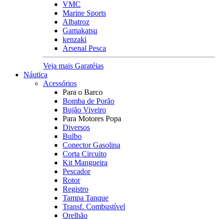
VMC
Marine Sports
Albatroz
Gamakatsu
kenzaki
Arsenal Pesca
Veja mais Garatéias
Náutica
Acessórios
Para o Barco
Bomba de Porão
Bujão Viveiro
Para Motores Popa
Diversos
Bulbo
Conector Gasolina
Corta Circuito
Kit Mangueira
Pescador
Rotor
Registro
Tampa Tanque
Transf. Combustível
Orelhão