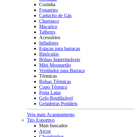
Cozinha
Fogareiro
Cartucho de Gás
Churrasco
Maçarico
Talheres
Acessórios
Infladores
Estacas para barracas
Binóculos
Bolsas Impermeáveis
Mini Mosquetão
Ventilador para Barraca
Térmicas
Bolsas Térmicas
Copo Térmico
Porta Latas
Gelo Reutilizável
Geladeiras Portáteis
Veja mais Acampamento
Tiro Esportivo
Mais buscados
Arcos
Chumbinhos