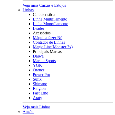
Veja mais Caixas e Estojos
Linhas
Característica
Linha Multifilamento
Linha Monofilamento
Leader
Acessórios
Máquina fazer Nó
Contador de Linhas
Magic Line(Monster 3x)
Principais Marcas
Daiwa
Marine Sports
YGK
Owner
Power Pro
Sufix
Shimano
Raiglon
Fast Line
Araty
Veja mais Linhas
Anzóis