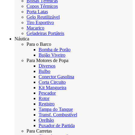
Bolsas Térmicas
Copos Térmicos
Porta Latas
Gelo Reutilizável
Tiro Esportivo
Maçarico
Geladeiras Portáteis
Náutica
Para o Barco
Bomba de Porão
Bujão Viveiro
Para Motores de Popa
Diversos
Bulbo
Conector Gasolina
Corta Circuito
Kit Mangueira
Pescador
Rotor
Registro
Tampa do Tanque
Transf. Combustível
Orelhão
Puxador de Partida
Para Carretas