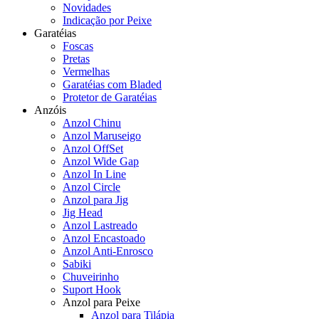
Novidades
Indicação por Peixe
Garatéias
Foscas
Pretas
Vermelhas
Garatéias com Bladed
Protetor de Garatéias
Anzóis
Anzol Chinu
Anzol Maruseigo
Anzol OffSet
Anzol Wide Gap
Anzol In Line
Anzol Circle
Anzol para Jig
Jig Head
Anzol Lastreado
Anzol Encastoado
Anzol Anti-Enrosco
Sabiki
Chuveirinho
Suport Hook
Anzol para Peixe
Anzol para Tilápia