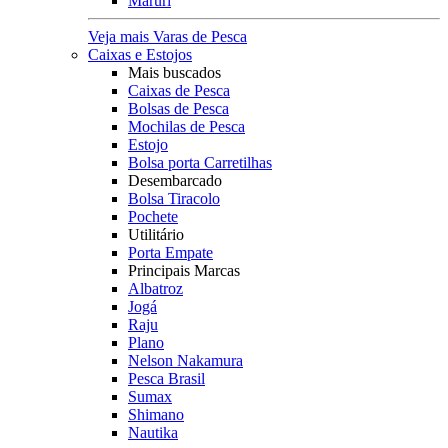
Maruri
Veja mais Varas de Pesca
Caixas e Estojos
Mais buscados
Caixas de Pesca
Bolsas de Pesca
Mochilas de Pesca
Estojo
Bolsa porta Carretilhas
Desembarcado
Bolsa Tiracolo
Pochete
Utilitário
Porta Empate
Principais Marcas
Albatroz
Jogá
Raju
Plano
Nelson Nakamura
Pesca Brasil
Sumax
Shimano
Nautika