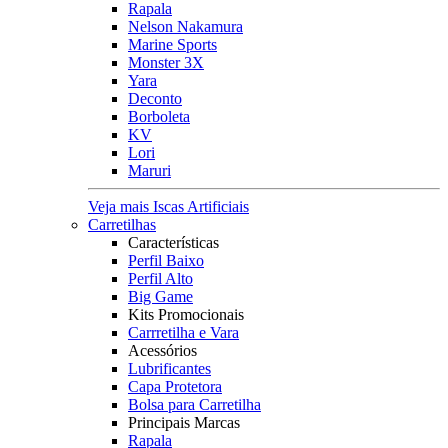
Rapala
Nelson Nakamura
Marine Sports
Monster 3X
Yara
Deconto
Borboleta
KV
Lori
Maruri
Veja mais Iscas Artificiais
Carretilhas
Características
Perfil Baixo
Perfil Alto
Big Game
Kits Promocionais
Carrretilha e Vara
Acessórios
Lubrificantes
Capa Protetora
Bolsa para Carretilha
Principais Marcas
Rapala