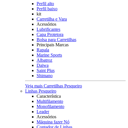
Perfil alto
Perfil baixo
kit
Carretilha e Vara
Acessórios
Lubrificantes
Capa Protetora
Bolsa para Carretilhas
Principais Marcas
Rapala
Marine Sports
Albatroz
Daiwa
Saint Plus
Shimano
Veja mais Carretilhas Pesqueiro
Linhas Pesqueiro
Característica
Multifilamento
Monofilamento
Leader
Acessórios
Máquina fazer Nó
Contador de Linhas