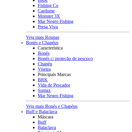
BRK
Fishing Co
Cardume
Monster 3X
Mar Negro Fishing
Presa Viva
Veja mais Roupas
Bonés e Chapéus
Característica
Bonés
Bonés c/ proteção de pescoço
Chapéu
Viseira
Principais Marcas
BRK
Vida de Pescador
Sumax
Mar Negro Fishing
Veja mais Bonés e Chapéus
Buff e Balaclava
Máscara
Buff
Balaclava