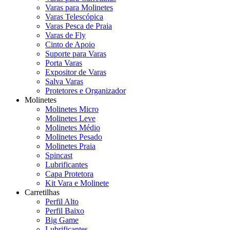
Varas para Molinetes
Varas Telescópica
Varas Pesca de Praia
Varas de Fly
Cinto de Apoio
Suporte para Varas
Porta Varas
Expositor de Varas
Salva Varas
Protetores e Organizador
Molinetes
Molinetes Micro
Molinetes Leve
Molinetes Médio
Molinetes Pesado
Molinetes Praia
Spincast
Lubrificantes
Capa Protetora
Kit Vara e Molinete
Carretilhas
Perfil Alto
Perfil Baixo
Big Game
Lubrificantes