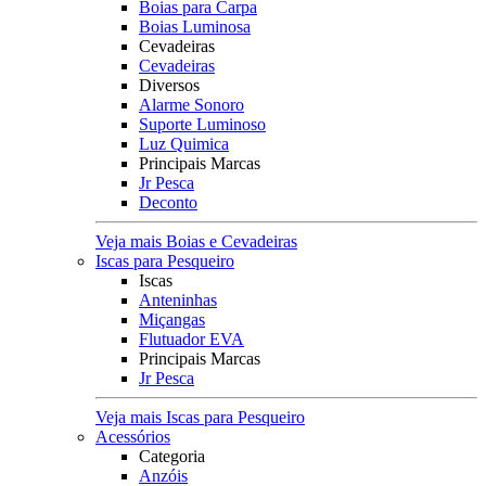
Boias para Carpa
Boias Luminosa
Cevadeiras
Cevadeiras
Diversos
Alarme Sonoro
Suporte Luminoso
Luz Quimica
Principais Marcas
Jr Pesca
Deconto
Veja mais Boias e Cevadeiras
Iscas para Pesqueiro
Iscas
Anteninhas
Miçangas
Flutuador EVA
Principais Marcas
Jr Pesca
Veja mais Iscas para Pesqueiro
Acessórios
Categoria
Anzóis