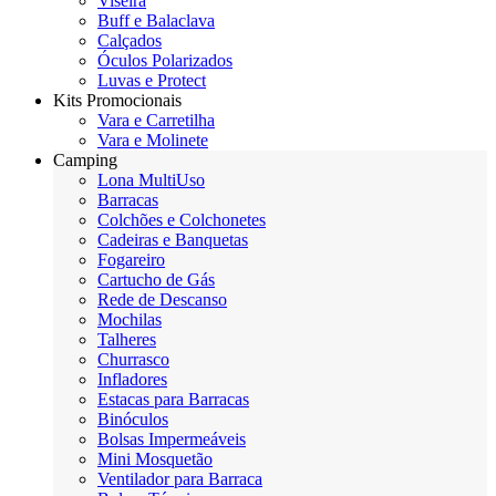
Viseira
Buff e Balaclava
Calçados
Óculos Polarizados
Luvas e Protect
Kits Promocionais
Vara e Carretilha
Vara e Molinete
Camping
Lona MultiUso
Barracas
Colchões e Colchonetes
Cadeiras e Banquetas
Fogareiro
Cartucho de Gás
Rede de Descanso
Mochilas
Talheres
Churrasco
Infladores
Estacas para Barracas
Binóculos
Bolsas Impermeáveis
Mini Mosquetão
Ventilador para Barraca