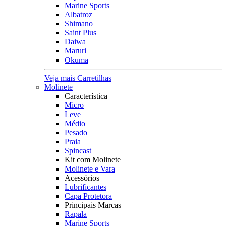
Marine Sports
Albatroz
Shimano
Saint Plus
Daiwa
Maruri
Okuma
Veja mais Carretilhas
Molinete
Característica
Micro
Leve
Médio
Pesado
Praia
Spincast
Kit com Molinete
Molinete e Vara
Acessórios
Lubrificantes
Capa Protetora
Principais Marcas
Rapala
Marine Sports