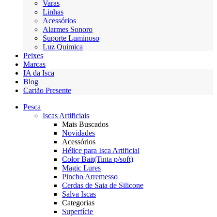
Varas
Linhas
Acessórios
Alarmes Sonoro
Suporte Luminoso
Luz Quimica
Peixes
Marcas
IA da Isca
Blog
Cartão Presente
Pesca
Iscas Artificiais
Mais Buscados
Novidades
Acessórios
Hélice para Isca Artificial
Color Bait(Tinta p/soft)
Magic Lures
Pincho Arremesso
Cerdas de Saia de Silicone
Salva Iscas
Categorias
Superfície