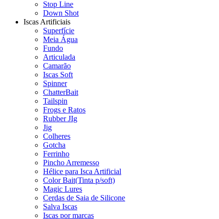
Stop Line
Down Shot
Iscas Artificiais
Superfície
Meia Água
Fundo
Articulada
Camarão
Iscas Soft
Spinner
ChatterBait
Tailspin
Frogs e Ratos
Rubber JIg
Jig
Colheres
Gotcha
Ferrinho
Pincho Arremesso
Hélice para Isca Artificial
Color Bait(Tinta p/soft)
Magic Lures
Cerdas de Saia de Silicone
Salva Iscas
Iscas por marcas