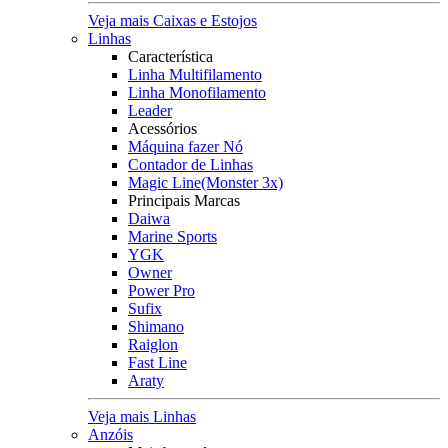
Veja mais Caixas e Estojos
Linhas
Característica
Linha Multifilamento
Linha Monofilamento
Leader
Acessórios
Máquina fazer Nó
Contador de Linhas
Magic Line(Monster 3x)
Principais Marcas
Daiwa
Marine Sports
YGK
Owner
Power Pro
Sufix
Shimano
Raiglon
Fast Line
Araty
Veja mais Linhas
Anzóis