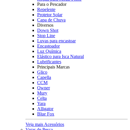
Para o Pescador
Repelente
Protetor Solar
Capa de Chuva
Diversos
Down Shot
Stop Line
Luvas para encastoar
Encastoador
Luz Química
Elástico para Isca Natural
Lubrificantes
Principais Marcas
Glico
Capella
CCM
Owner
Mury
Celta
Yara
Alligator
Blue Fox
Veja mais Acessórios
Varas de Pesca