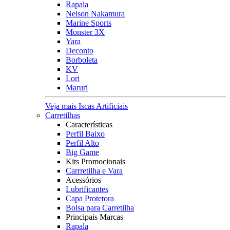
Rapala
Nelson Nakamura
Marine Sports
Monster 3X
Yara
Deconto
Borboleta
KV
Lori
Maruri
Veja mais Iscas Artificiais
Carretilhas
Características
Perfil Baixo
Perfil Alto
Big Game
Kits Promocionais
Carrretilha e Vara
Acessórios
Lubrificantes
Capa Protetora
Bolsa para Carretilha
Principais Marcas
Rapala