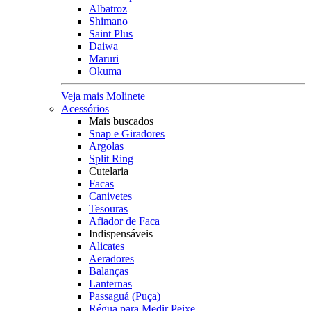
Albatroz
Shimano
Saint Plus
Daiwa
Maruri
Okuma
Veja mais Molinete
Acessórios
Mais buscados
Snap e Giradores
Argolas
Split Ring
Cutelaria
Facas
Canivetes
Tesouras
Afiador de Faca
Indispensáveis
Alicates
Aeradores
Balanças
Lanternas
Passaguá (Puça)
Régua para Medir Peixe