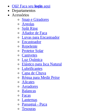
Olá! Faça seu
login
aqui
Departamentos
Acessórios
Snap e Giradores
Argolas
Split Ring
Afiador de Faca
Luvas para Encastoador
Encastoador
Repelente
Protetor Solar
Canivetes
Luz Química
Elástico para Isca Natural
Lubrificantes
Capa de Chuva
Régua para Medir Peixe
Alicates
Aeradores
Balanças
Facas
Lanternas
Passaguá - Puça
Tesouras