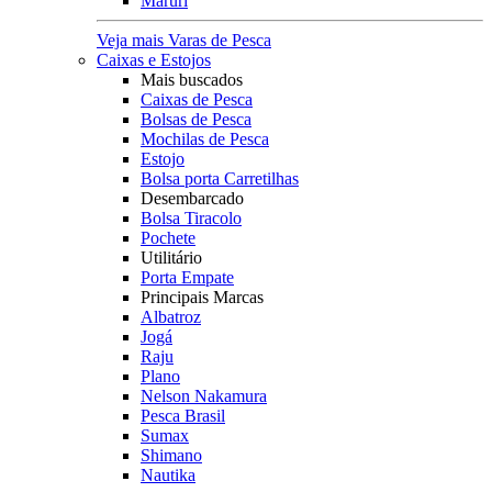
Maruri
Veja mais Varas de Pesca
Caixas e Estojos
Mais buscados
Caixas de Pesca
Bolsas de Pesca
Mochilas de Pesca
Estojo
Bolsa porta Carretilhas
Desembarcado
Bolsa Tiracolo
Pochete
Utilitário
Porta Empate
Principais Marcas
Albatroz
Jogá
Raju
Plano
Nelson Nakamura
Pesca Brasil
Sumax
Shimano
Nautika