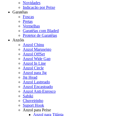
Novidades
Indicação por Peixe
Garatéias
Foscas
Pretas
Vermelhas
Garatéias com Bladed
Protetor de Garatéias
Anzóis
Anzol Chinu
Anzol Maruseigo
Anzol OffSet
Anzol Wide Gap
Anzol In Line
Anzol Circle
Anzol para Jig
Jig Head
Anzol Lastreado
Anzol Encastoado
Anzol Anti-Enrosco
Sabiki
Chuveirinho
Suport Hook
Anzol para Peixe
Anzol para Tilápia