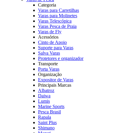
Categoria
Varas para Carretilhas
Varas para Molinetes
Varas Telescópica
Varas Pesca de Praia
Varas de Fly
Acessórios
Cinto de Apoio
Suporte para Varas
Salva Varas
Protetores e organizador
Transporte
Porta Varas
Organização
Expositor de Varas
Principais Marcas
Albatroz
Daiwa
Lumis
Marine Sports
Pesca Brasil
Rapala
Saint Plus
Shimano