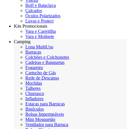
Viseira
Buff e Balaclava
Calçados
Óculos Polarizados
Luvas e Protect
Kits Promocionais
Vara e Carretilha
Vara e Molinete
Camping
Lona MultiUso
Barracas
Colchões e Colchonetes
Cadeiras e Banquetas
Fogareiro
Cartucho de Gás
Rede de Descanso
Mochilas
Talheres
Churrasco
Infladores
Estacas para Barracas
Binóculos
Bolsas Impermeáveis
Mini Mosquetão
Ventilador para Barraca