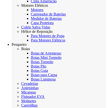
Cinta Amarração
Motores Elétricos
Motores
Carregador de Baterias
Medidor de Baterias
Capa Protetora
Colete Salva Vidas
Hélice de Reposição
Para Motores de Popa
Para Motores Elétricos
Pesqueiro
Boias
Boias de Arremesso
Boias Mini Torpedo
Boias Torpedo
Boias Pão
Boias Guia
Boias para Carpa
Boias Luminosa
Cevadeiras
Anteninhas
Miçangas
Flutuador EVA
Molinetes
Carretilhas