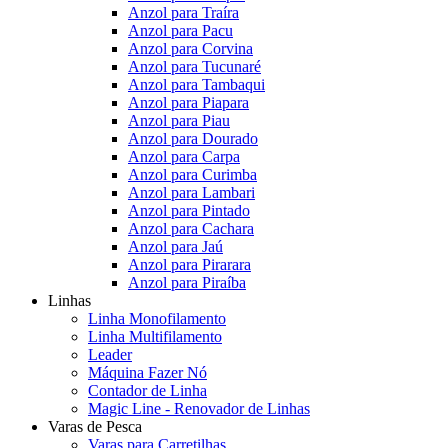
Anzol para Traíra
Anzol para Pacu
Anzol para Corvina
Anzol para Tucunaré
Anzol para Tambaqui
Anzol para Piapara
Anzol para Piau
Anzol para Dourado
Anzol para Carpa
Anzol para Curimba
Anzol para Lambari
Anzol para Pintado
Anzol para Cachara
Anzol para Jaú
Anzol para Pirarara
Anzol para Piraíba
Linhas
Linha Monofilamento
Linha Multifilamento
Leader
Máquina Fazer Nó
Contador de Linha
Magic Line - Renovador de Linhas
Varas de Pesca
Varas para Carretilhas