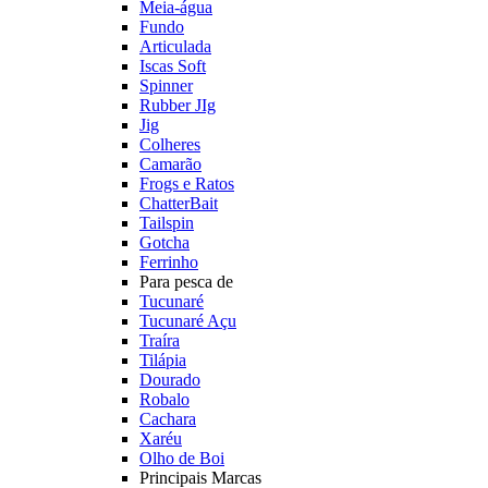
Meia-água
Fundo
Articulada
Iscas Soft
Spinner
Rubber JIg
Jig
Colheres
Camarão
Frogs e Ratos
ChatterBait
Tailspin
Gotcha
Ferrinho
Para pesca de
Tucunaré
Tucunaré Açu
Traíra
Tilápia
Dourado
Robalo
Cachara
Xaréu
Olho de Boi
Principais Marcas