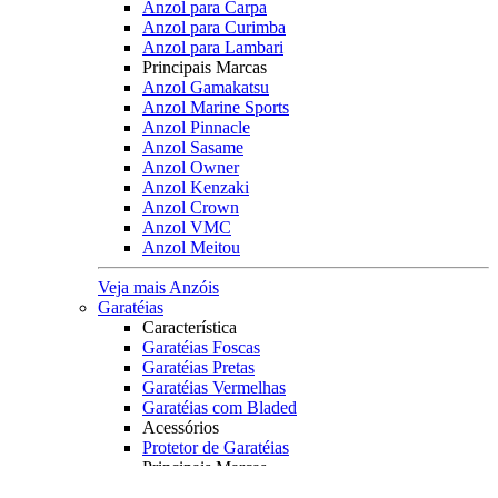
Anzol para Carpa
Anzol para Curimba
Anzol para Lambari
Principais Marcas
Anzol Gamakatsu
Anzol Marine Sports
Anzol Pinnacle
Anzol Sasame
Anzol Owner
Anzol Kenzaki
Anzol Crown
Anzol VMC
Anzol Meitou
Veja mais Anzóis
Garatéias
Característica
Garatéias Foscas
Garatéias Pretas
Garatéias Vermelhas
Garatéias com Bladed
Acessórios
Protetor de Garatéias
Principais Marcas
Owner