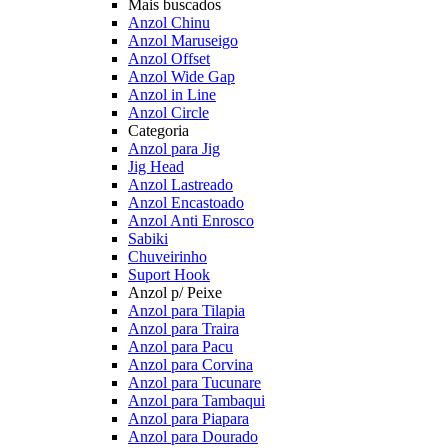
Mais buscados
Anzol Chinu
Anzol Maruseigo
Anzol Offset
Anzol Wide Gap
Anzol in Line
Anzol Circle
Categoria
Anzol para Jig
Jig Head
Anzol Lastreado
Anzol Encastoado
Anzol Anti Enrosco
Sabiki
Chuveirinho
Suport Hook
Anzol p/ Peixe
Anzol para Tilapia
Anzol para Traira
Anzol para Pacu
Anzol para Corvina
Anzol para Tucunare
Anzol para Tambaqui
Anzol para Piapara
Anzol para Dourado