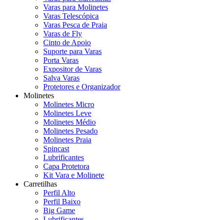
Varas para Molinetes
Varas Telescópica
Varas Pesca de Praia
Varas de Fly
Cinto de Apoio
Suporte para Varas
Porta Varas
Expositor de Varas
Salva Varas
Protetores e Organizador
Molinetes
Molinetes Micro
Molinetes Leve
Molinetes Médio
Molinetes Pesado
Molinetes Praia
Spincast
Lubrificantes
Capa Protetora
Kit Vara e Molinete
Carretilhas
Perfil Alto
Perfil Baixo
Big Game
Lubrificantes