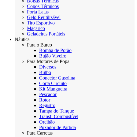
Bolsas Térmicas
Copos Térmicos
Porta Latas
Gelo Reutilizável
Tiro Esportivo
Maçarico
Geladeiras Portáteis
Náutica
Para o Barco
Bomba de Porão
Bujão Viveiro
Para Motores de Popa
Diversos
Bulbo
Conector Gasolina
Corta Circuito
Kit Mangueira
Pescador
Rotor
Registro
Tampa do Tanque
Transf. Combustível
Orelhão
Puxador de Partida
Para Carretas