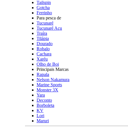
Tailspin
Gotcha
Ferrinho
Para pesca de
Tucunaré
Tucunaré Açu
Traíra
Tilápia
Dourado
Robalo
Cachara
Xaréu
Olho de Boi
Principais Marcas
Rapala
Nelson Nakamura
Marine Sports
Monster 3X
Yara
Deconto
Borboleta
KV
Lori
Maruri