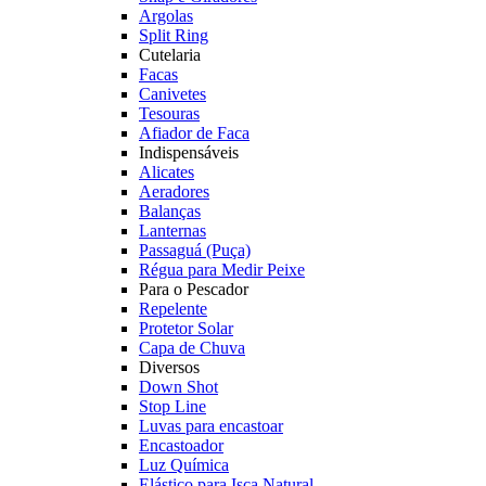
Argolas
Split Ring
Cutelaria
Facas
Canivetes
Tesouras
Afiador de Faca
Indispensáveis
Alicates
Aeradores
Balanças
Lanternas
Passaguá (Puça)
Régua para Medir Peixe
Para o Pescador
Repelente
Protetor Solar
Capa de Chuva
Diversos
Down Shot
Stop Line
Luvas para encastoar
Encastoador
Luz Química
Elástico para Isca Natural