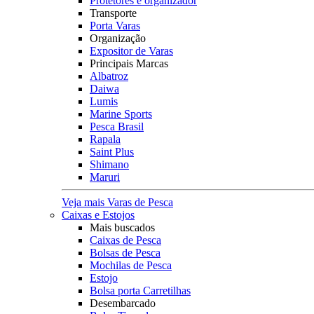
Protetores e organizador
Transporte
Porta Varas
Organização
Expositor de Varas
Principais Marcas
Albatroz
Daiwa
Lumis
Marine Sports
Pesca Brasil
Rapala
Saint Plus
Shimano
Maruri
Veja mais Varas de Pesca
Caixas e Estojos
Mais buscados
Caixas de Pesca
Bolsas de Pesca
Mochilas de Pesca
Estojo
Bolsa porta Carretilhas
Desembarcado