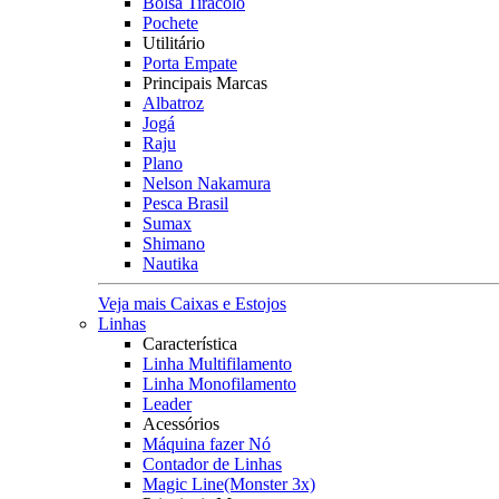
Bolsa Tiracolo
Pochete
Utilitário
Porta Empate
Principais Marcas
Albatroz
Jogá
Raju
Plano
Nelson Nakamura
Pesca Brasil
Sumax
Shimano
Nautika
Veja mais Caixas e Estojos
Linhas
Característica
Linha Multifilamento
Linha Monofilamento
Leader
Acessórios
Máquina fazer Nó
Contador de Linhas
Magic Line(Monster 3x)