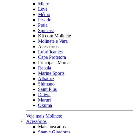
Micro
Leve
Médio
Pesado
Praia
Spincast
Kit com Molinete
Molinete e Vara
Acessórios
Lubrificantes
Capa Protetora
Principais Marcas
Rapala
Marine Sports
Albatroz
Shimano
Saint Plus
Daiwa
Maruri
Okuma
Veja mais Molinete
Acessórios
Mais buscados
Snap e Giradores