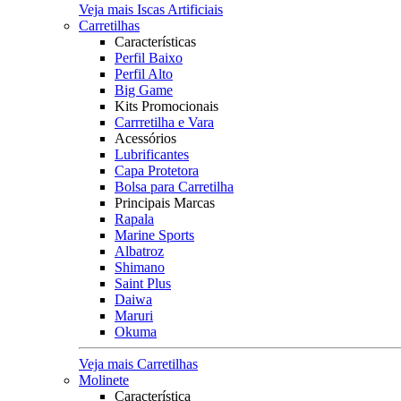
Veja mais Iscas Artificiais
Carretilhas
Características
Perfil Baixo
Perfil Alto
Big Game
Kits Promocionais
Carrretilha e Vara
Acessórios
Lubrificantes
Capa Protetora
Bolsa para Carretilha
Principais Marcas
Rapala
Marine Sports
Albatroz
Shimano
Saint Plus
Daiwa
Maruri
Okuma
Veja mais Carretilhas
Molinete
Característica