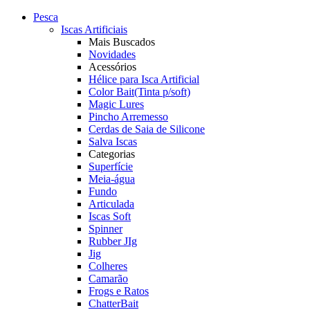
Pesca
Iscas Artificiais
Mais Buscados
Novidades
Acessórios
Hélice para Isca Artificial
Color Bait(Tinta p/soft)
Magic Lures
Pincho Arremesso
Cerdas de Saia de Silicone
Salva Iscas
Categorias
Superfície
Meia-água
Fundo
Articulada
Iscas Soft
Spinner
Rubber JIg
Jig
Colheres
Camarão
Frogs e Ratos
ChatterBait